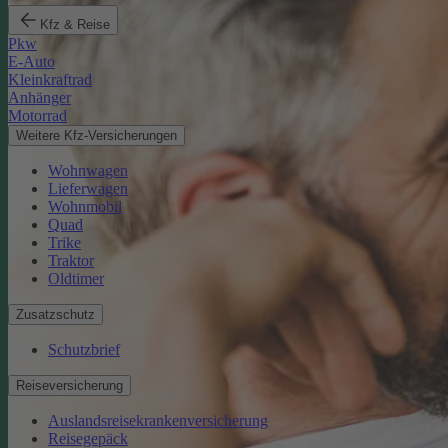
Kfz & Reise
Pkw
E-Auto
Kleinkraftrad
Anhänger
Motorrad
Weitere Kfz-Versicherungen
Wohnwagen
Lieferwagen
Wohnmobil
Quad
Trike
Traktor
Oldtimer
Zusatzschutz
Schutzbrief
Reiseversicherung
Auslandsreisekrankenversicherung
Reisegepäck