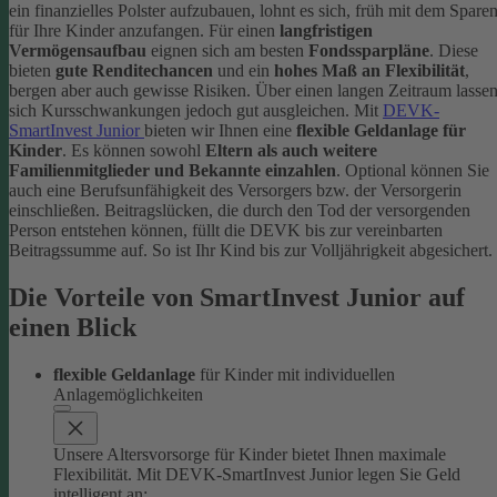
ein finanzielles Polster aufzubauen, lohnt es sich, früh mit dem Spare
für Ihre Kinder anzufangen. Für einen
langfristigen
Vermögensaufbau
eignen sich am besten
Fondssparpläne
. Diese
bieten
gute Renditechancen
und ein
hohes Maß an Flexibilität
,
bergen aber auch gewisse Risiken. Über einen langen Zeitraum lasse
sich Kursschwankungen jedoch gut ausgleichen.
Mit
DEVK-
SmartInvest Junior
bieten wir Ihnen eine
flexible Geldanlage für
Kinder
. Es können sowohl
Eltern als auch weitere
Familienmitglieder und Bekannte einzahlen
. Optional können Sie
auch eine Berufsunfähigkeit des Versorgers bzw. der Versorgerin
einschließen. Beitragslücken, die durch den Tod der versorgenden
Person entstehen können, füllt die DEVK bis zur vereinbarten
Beitragssumme auf. So ist Ihr Kind bis zur Volljährigkeit abgesichert.
Die Vorteile von SmartInvest Junior auf
einen Blick
flexible Geldanlage
für Kinder mit individuellen
Anlagemöglichkeiten
Unsere Altersvorsorge für Kinder bietet Ihnen maximale
Flexibilität. Mit DEVK-SmartInvest Junior legen Sie Geld
intelligent an: