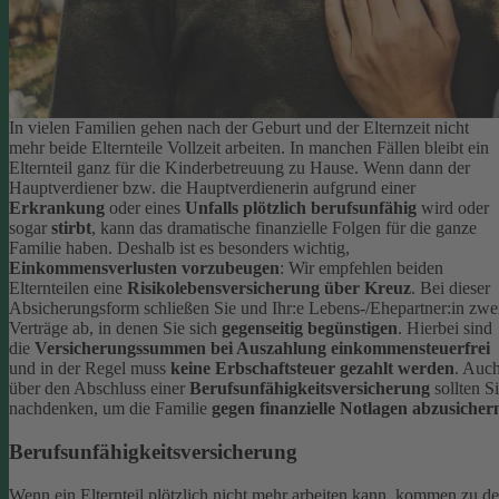
In vielen Familien gehen nach der Geburt und der Elternzeit nicht
mehr beide Elternteile Vollzeit arbeiten. In manchen Fällen bleibt ein
Elternteil ganz für die Kinderbetreuung zu Hause. Wenn dann der
Hauptverdiener bzw. die Hauptverdienerin aufgrund einer
Erkrankung
oder eines
Unfalls plötzlich berufsunfähig
wird oder
sogar
stirbt
, kann das dramatische finanzielle Folgen für die ganze
Familie haben.
Deshalb ist es besonders wichtig,
Einkommensverlusten vorzubeugen
: Wir empfehlen beiden
Elternteilen eine
Risikolebensversicherung über Kreuz
. Bei dieser
Absicherungsform schließen Sie und Ihr:e Lebens-/Ehepartner:in zwe
Verträge ab, in denen Sie sich
gegenseitig begünstigen
. Hierbei sind
die
Versicherungssummen bei Auszahlung einkommensteuerfrei
und in der Regel muss
keine Erbschaftsteuer gezahlt werden
.
Auc
über den Abschluss einer
Berufsunfähigkeitsversicherung
sollten S
nachdenken, um die Familie
gegen finanzielle Notlagen abzusicher
Berufsunfähigkeitsversicherung
Wenn ein Elternteil plötzlich nicht mehr arbeiten kann, kommen zu d