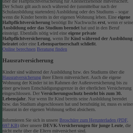
über die Haftpflichtversicherung für Alleinerziehende mitversichert.
Der Schutz gilt auch noch während der (unmittelbar nach der
Schulausbildung startenden) Ausbildung oder des Studiums – sogar
wenn die Kinder bereits in der eigenen Wohnung leben.
Eine
eigene
Haftpflichtversicherung
benötigt Ihr Nachwuchs
erst
, wenn er sein
Ausbildung oder das Studium beendet
hat und in den Beruf
einsteigt. Ebenfalls nötig wird eine
eigene private
Haftpflichtversicherung
, wenn Ihr
Kind während der Ausbildung
heiratet
oder eine
Lebenspartnerschaft schließt
.
Online berechnen
Beratung finden
Hausratversicherung
Kinder sind während der Ausbildung bzw. des Studiums über die
Hausratversicherung
ihrer Eltern mitversichert. Auch die eigene
Wohnung der Kinder ist im Rahmen der Außenversicherung bis zu
einer gewissen Entschädigungsgrenze in der elterlichen Versicherung
eingeschlossen.
Der
Versicherungsschutz besteht bis zum 30.
Lebensjahr
. Nur wenn Ihr Kind bereits seine Ausbildung beendet
bzw. das Studium abgeschlossen hat und berufstätig ist, muss es seine
Hausrat in der eigenen Wohnung selbst absichern.
Informieren Sie sich in unsere
Broschüre zum Herunterladen (PDF,
697 KB)
über unsere
DEVK-Versicherungen für junge Leute
, die
nicht mehr über die Eltern mitversichert sind.