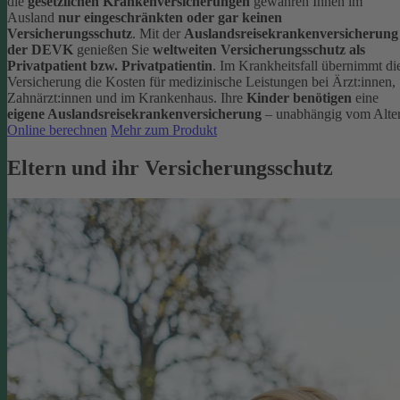
die
gesetzlichen Krankenversicherungen
gewähren Ihnen im
Ausland
nur eingeschränkten oder gar keinen
Versicherungsschutz
.
Mit der
Auslandsreisekrankenversicherung
der DEVK
genießen Sie
weltweiten Versicherungsschutz als
Privatpatient bzw. Privatpatientin
. Im Krankheitsfall übernimmt di
Versicherung die Kosten für medizinische Leistungen bei Ärzt:innen,
Zahnärzt:innen und im Krankenhaus.
Ihre
Kinder benötigen
eine
eigene Auslandsreisekrankenversicherung
– unabhängig vom Alter
Online berechnen
Mehr zum Produkt
Eltern und ihr Versicherungsschutz