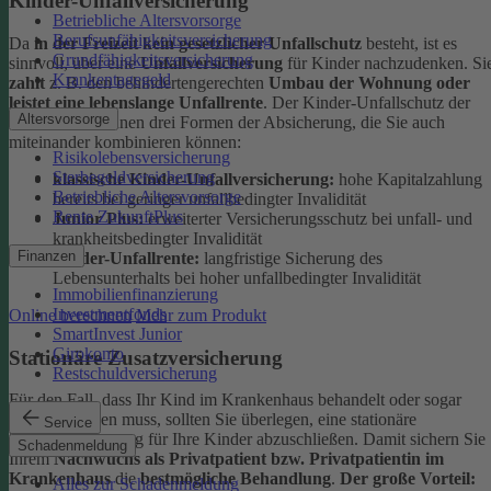
Kinder-Unfallversicherung
Betriebliche Altersvorsorge
Berufsunfähigkeitsversicherung
Da
in der Freizeit kein gesetzlicher Unfallschutz
besteht, ist es
Grundfähigkeitsversicherung
sinnvoll, über eine
Unfallversicherung
für Kinder nachzudenken. Si
Krankentagegeld
zahlt
z. B. den behindertengerechten
Umbau der Wohnung oder
leistet eine lebenslange Unfallrente
. Der Kinder-Unfallschutz der
Altersvorsorge
DEVK bietet Ihnen drei Formen der Absicherung, die Sie auch
miteinander kombinieren können:
Risikolebensversicherung
Sterbegeldversicherung
klassische Kinder-Unfallversicherung:
hohe Kapitalzahlung
Betriebliche Altersvorsorge
bereits bei geringer unfallbedingter Invalidität
Rente ZukunftPlus
Junior Plus:
erweiterter Versicherungsschutz bei unfall- und
krankheitsbedingter Invalidität
Finanzen
Kinder-Unfallrente:
langfristige Sicherung des
Lebensunterhalts bei hoher unfallbedingter Invalidität
Immobilienfinanzierung
Investmentfonds
Online berechnen
Mehr zum Produkt
SmartInvest Junior
Girokonto
Stationäre Zusatzversicherung
Restschuldversicherung
Für den Fall, dass Ihr Kind im Krankenhaus behandelt oder sogar
operiert werden muss, sollten Sie überlegen, eine stationäre
Service
Zusatzversicherung für Ihre Kinder abzuschließen. Damit sichern Sie
Schadenmeldung
Ihrem
Nachwuchs als Privatpatient bzw. Privatpatientin im
Krankenhaus
die
bestmögliche Behandlung
.
Der große Vorteil:
Alles zur Schadenmeldung