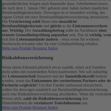
gesundheitlichen Sorgen auch finanzielle dazu. Arbeitnehmer:innen,
die nach dem 1. Januar 1961 geboren sind, haben keinen staatlichen
Berufsunfähigkeitsschutz. Deswegen ist es besonders wichtig, das
eigene Gehalt mit einer Berufsunfähigkeitsversicherung abzusichern.
Die
Versicherung zahlt
Ihnen eine
monatliche
Berufsunfähigkeitsrente
und
gleicht
so die
Einkommensverluste
aus
.
Wichtig:
Der
Auszahlungsbetrag
sollte im Nachhinein
ohne
erneute Gesundheitsprüfung anpassbar
sein. Das ist
wichtig, wen
sich Ihre
Lebensumstände ändern
– etwa wenn Sie weiteren
Nachwuchs erwarten oder Sie eine Gehaltserhöhung erhalten.
Mehr zum Produkt
Beratung finden
Risikolebensversicherung
Wenn einem Elternteil plötzlich etwas zustößt, sehen sich Familien
nicht selten mit existentiellen Nöten konfrontiert. Wie soll zukünftig
der
Lebensunterhalt
finanziert und der
Immobilienkredit
bedient
werden, wenn das
Einkommen des verstorbenen Partners oder de
Partnerin wegbricht
?
Um Ihre Familie umfassend abzusichern,
sollten Sie deswegen zusätzlich zur Berufsunfähigkeitsversicherung
auch eine Risikolebensversicherung abschließen.
Wenn die versichert
Person stirbt,
zahlt die Risikolebensversicherung
den
Hinterbliebenen die
vereinbarte Todesfallsumme
aus.
Mehr zum Produkt
Beratung finden