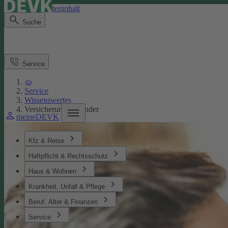
Direkt zum Seiteninhalt
Suche
Service
Service
Wissenswertes
Versicherungen Kinder
meineDEVK
Kfz & Reise
Haftpflicht & Rechtsschutz
Haus & Wohnen
Krankheit, Unfall & Pflege
Beruf, Alter & Finanzen
Service