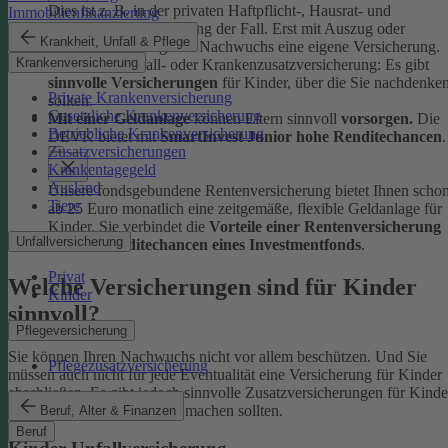
Dies ist z. B. in der privaten Haftpflicht-, Hausrat- und
Immobilienfinanzierung
Rechtsschutzversicherung der Fall. Erst mit Auszug oder
Krankheit, Unfall & Pflege
Berufsstart benötigt der Nachwuchs eine eigene Versicherung.
Krankenversicherung
Ob Kinder-Unfall- oder Krankenzusatzversicherung: Es gibt
sinnvolle Versicherungen
für Kinder, über die Sie nachdenke
Private Krankenversicherung
sollten.
Gesetzliche Krankenversicherung
Mit einer Geldanlage
können Eltern sinnvoll
vorsorgen.
Die
Betriebliche Krankenversicherung
DEVK bietet mit
SmartInvest Junior hohe Renditechancen
.
Zusatzversicherungen
Krankentagegeld
Ausland
Unsere fondsgebundene Rentenversicherung bietet Ihnen scho
Tiere
ab 25 Euro monatlich eine zeitgemäße, flexible Geldanlage für
Kinder. Sie verbindet die
Vorteile einer Rentenversicherung
Unfallversicherung
mit den
Renditechancen eines Investmentfonds
.
Privat
Welche Versicherungen sind für Kinder
Kinder
sinnvoll?
Pflegeversicherung
Sie können Ihren Nachwuchs nicht vor allem beschützen. Und Sie
Pflegezusatzversicherung
müssen auch nicht für jede Eventualität eine Versicherung für Kinder
abschließen. Es gibt jedoch sinnvolle Zusatzversicherungen für Kinde
über die Sie sich Gedanken machen sollten.
Beruf, Alter & Finanzen
Beruf