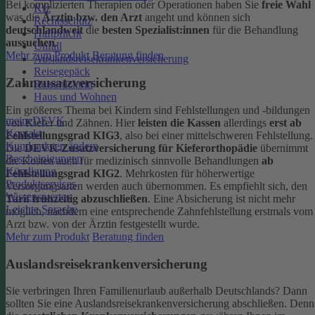
Bei komplizierten Therapien oder Operationen haben Sie
freie Wahl
Kfz
was die
Ärztin bzw. den Arzt
angeht und können sich
Rechtsschutz
deutschlandweit
die
besten Spezialist:innen
für die Behandlung
Haftpflicht
aussuchen
.
Unfall
Mehr zum Produkt
Beratung finden
Auslandsreisekrankenversicherung
Reisegepäck
Zahnzusatzversicherung
Reiserücktritt
Haus und Wohnen
Ein größeres Thema bei Kindern sind Fehlstellungen und -bildungen
meineDEVK
von Kiefer und Zähnen. Hier
leisten die Kassen
allerdings
erst ab
Kontakt
Fehlstellungsgrad KIG3
, also bei einer mittelschweren Fehlstellung.
Kundendaten ändern
Die
DEVK-Zusatzversicherung für Kieferorthopädie
übernimmt
Bescheinigungen
die Kosten auch für medizinisch sinnvolle Behandlungen
ab
Kündigung
Fehlstellungsgrad KIG2
. Mehrkosten für höherwertige
Produktservices
Versorgungsarten werden auch übernommen.
Es empfiehlt sich, den
Wissenswertes
Tarif frühzeitig abzuschließen
. Eine Absicherung ist nicht mehr
Leichte Sprache
möglich, nachdem eine entsprechende Zahnfehlstellung erstmals vom
Arzt bzw. von der Ärztin festgestellt wurde.
Mehr zum Produkt
Beratung finden
Auslandsreisekrankenversicherung
Sie verbringen Ihren Familienurlaub außerhalb Deutschlands? Dann
sollten Sie eine Auslandsreisekrankenversicherung abschließen. Denn