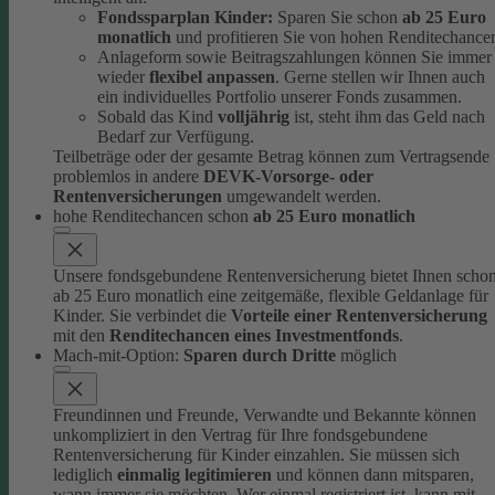
Fondssparplan Kinder:
Sparen Sie schon
ab 25 Euro
monatlich
und profitieren Sie von hohen Renditechance
Anlageform sowie Beitragszahlungen können Sie immer
wieder
flexibel anpassen
. Gerne stellen wir Ihnen auch
ein individuelles Portfolio unserer Fonds zusammen.
Sobald das Kind
volljährig
ist, steht ihm das Geld nach
Bedarf zur Verfügung.
Teilbeträge oder der gesamte Betrag können zum Vertragsende
problemlos in andere
DEVK-Vorsorge- oder
Rentenversicherungen
umgewandelt werden.
hohe Renditechancen schon
ab 25 Euro monatlich
Unsere fondsgebundene Rentenversicherung bietet Ihnen scho
ab 25 Euro monatlich eine zeitgemäße, flexible Geldanlage für
Kinder.
Sie verbindet die
Vorteile einer Rentenversicherung
mit den
Renditechancen eines Investmentfonds
.
Mach-mit-Option:
Sparen durch Dritte
möglich
Freundinnen und Freunde, Verwandte und Bekannte können
unkompliziert in den Vertrag für Ihre fondsgebundene
Rentenversicherung für Kinder einzahlen.
Sie müssen sich
lediglich
einmalig legitimieren
und können dann mitsparen,
wann immer sie möchten.
Wer einmal registriert ist, kann mit