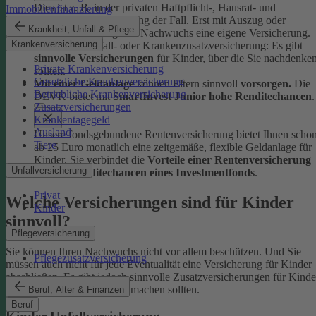
Dies ist z. B. in der privaten Haftpflicht-, Hausrat- und
Immobilienfinanzierung
Rechtsschutzversicherung der Fall. Erst mit Auszug oder
Krankheit, Unfall & Pflege
Berufsstart benötigt der Nachwuchs eine eigene Versicherung.
Krankenversicherung
Ob Kinder-Unfall- oder Krankenzusatzversicherung: Es gibt
sinnvolle Versicherungen
für Kinder, über die Sie nachdenke
Private Krankenversicherung
sollten.
Gesetzliche Krankenversicherung
Mit einer Geldanlage
können Eltern sinnvoll
vorsorgen.
Die
Betriebliche Krankenversicherung
DEVK bietet mit
SmartInvest Junior hohe Renditechancen
.
Zusatzversicherungen
Krankentagegeld
Ausland
Unsere fondsgebundene Rentenversicherung bietet Ihnen scho
Tiere
ab 25 Euro monatlich eine zeitgemäße, flexible Geldanlage für
Kinder. Sie verbindet die
Vorteile einer Rentenversicherung
Unfallversicherung
mit den
Renditechancen eines Investmentfonds
.
Privat
Welche Versicherungen sind für Kinder
Kinder
sinnvoll?
Pflegeversicherung
Sie können Ihren Nachwuchs nicht vor allem beschützen. Und Sie
Pflegezusatzversicherung
müssen auch nicht für jede Eventualität eine Versicherung für Kinder
abschließen. Es gibt jedoch sinnvolle Zusatzversicherungen für Kinde
über die Sie sich Gedanken machen sollten.
Beruf, Alter & Finanzen
Beruf