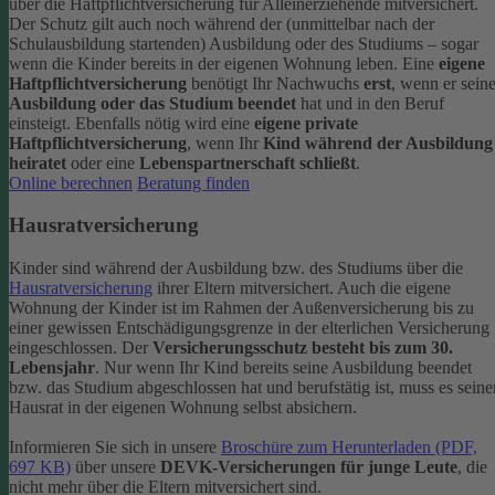
über die Haftpflichtversicherung für Alleinerziehende mitversichert.
Der Schutz gilt auch noch während der (unmittelbar nach der
Schulausbildung startenden) Ausbildung oder des Studiums – sogar
wenn die Kinder bereits in der eigenen Wohnung leben.
Eine
eigene
Haftpflichtversicherung
benötigt Ihr Nachwuchs
erst
, wenn er sein
Ausbildung oder das Studium beendet
hat und in den Beruf
einsteigt. Ebenfalls nötig wird eine
eigene private
Haftpflichtversicherung
, wenn Ihr
Kind während der Ausbildung
heiratet
oder eine
Lebenspartnerschaft schließt
.
Online berechnen
Beratung finden
Hausratversicherung
Kinder sind während der Ausbildung bzw. des Studiums über die
Hausratversicherung
ihrer Eltern mitversichert. Auch die eigene
Wohnung der Kinder ist im Rahmen der Außenversicherung bis zu
einer gewissen Entschädigungsgrenze in der elterlichen Versicherung
eingeschlossen.
Der
Versicherungsschutz besteht bis zum 30.
Lebensjahr
. Nur wenn Ihr Kind bereits seine Ausbildung beendet
bzw. das Studium abgeschlossen hat und berufstätig ist, muss es seine
Hausrat in der eigenen Wohnung selbst absichern.
Informieren Sie sich in unsere
Broschüre zum Herunterladen (PDF,
697 KB)
über unsere
DEVK-Versicherungen für junge Leute
, die
nicht mehr über die Eltern mitversichert sind.