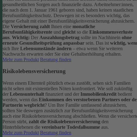
gesundheitlichen Sorgen auch finanzielle dazu. Arbeitnehmer:innen,
die nach dem 1. Januar 1961 geboren sind, haben keinen staatlichen
Berufsunfähigkeitsschutz. Deswegen ist es besonders wichtig, das
eigene Gehalt mit einer Berufsunfähigkeitsversicherung abzusichern.
Die
Versicherung zahlt
Ihnen eine
monatliche
Berufsunfähigkeitsrente
und
gleicht
so die
Einkommensverluste
aus
.
Wichtig:
Der
Auszahlungsbetrag
sollte im Nachhinein
ohne
erneute Gesundheitsprüfung anpassbar
sein. Das ist
wichtig, wen
sich Ihre
Lebensumstände ändern
– etwa wenn Sie weiteren
Nachwuchs erwarten oder Sie eine Gehaltserhöhung erhalten.
Mehr zum Produkt
Beratung finden
Risikolebensversicherung
Wenn einem Elternteil plötzlich etwas zustößt, sehen sich Familien
nicht selten mit existentiellen Nöten konfrontiert. Wie soll zukünftig
der
Lebensunterhalt
finanziert und der
Immobilienkredit
bedient
werden, wenn das
Einkommen des verstorbenen Partners oder de
Partnerin wegbricht
?
Um Ihre Familie umfassend abzusichern,
sollten Sie deswegen zusätzlich zur Berufsunfähigkeitsversicherung
auch eine Risikolebensversicherung abschließen.
Wenn die versichert
Person stirbt,
zahlt die Risikolebensversicherung
den
Hinterbliebenen die
vereinbarte Todesfallsumme
aus.
Mehr zum Produkt
Beratung finden