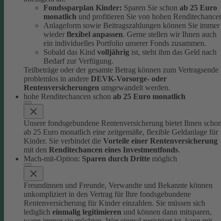
Fondssparplan Kinder:
Sparen Sie schon
ab 25 Euro
monatlich
und profitieren Sie von hohen Renditechance
Anlageform sowie Beitragszahlungen können Sie immer
wieder
flexibel anpassen
. Gerne stellen wir Ihnen auch
ein individuelles Portfolio unserer Fonds zusammen.
Sobald das Kind
volljährig
ist, steht ihm das Geld nach
Bedarf zur Verfügung.
Teilbeträge oder der gesamte Betrag können zum Vertragsende
problemlos in andere
DEVK-Vorsorge- oder
Rentenversicherungen
umgewandelt werden.
hohe Renditechancen schon
ab 25 Euro monatlich
Unsere fondsgebundene Rentenversicherung bietet Ihnen scho
ab 25 Euro monatlich eine zeitgemäße, flexible Geldanlage für
Kinder.
Sie verbindet die
Vorteile einer Rentenversicherung
mit den
Renditechancen eines Investmentfonds
.
Mach-mit-Option:
Sparen durch Dritte
möglich
Freundinnen und Freunde, Verwandte und Bekannte können
unkompliziert in den Vertrag für Ihre fondsgebundene
Rentenversicherung für Kinder einzahlen.
Sie müssen sich
lediglich
einmalig legitimieren
und können dann mitsparen,
wann immer sie möchten.
Wer einmal registriert ist, kann mit