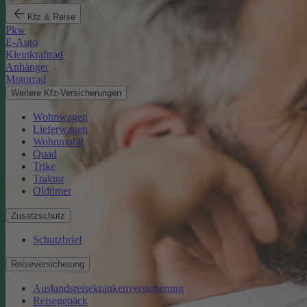
Kfz & Reise
Pkw
E-Auto
Kleinkraftrad
Anhänger
Motorrad
Weitere Kfz-Versicherungen
Wohnwagen
Lieferwagen
Wohnmobil
Quad
Trike
Traktor
Oldtimer
Zusatzschutz
Schutzbrief
Reiseversicherung
Auslandsreisekrankenversicherung
Reisegepäck