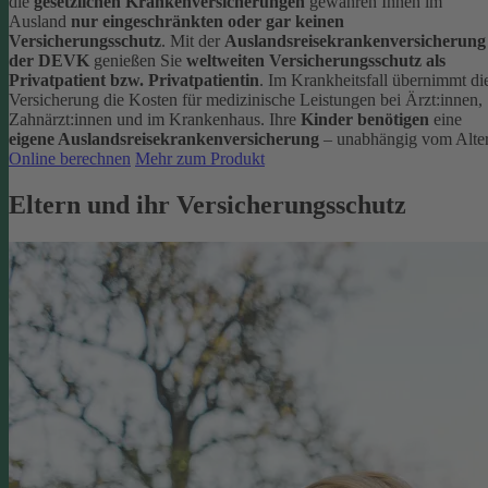
die
gesetzlichen Krankenversicherungen
gewähren Ihnen im
Ausland
nur eingeschränkten oder gar keinen
Versicherungsschutz
.
Mit der
Auslandsreisekrankenversicherung
der DEVK
genießen Sie
weltweiten Versicherungsschutz als
Privatpatient bzw. Privatpatientin
. Im Krankheitsfall übernimmt di
Versicherung die Kosten für medizinische Leistungen bei Ärzt:innen,
Zahnärzt:innen und im Krankenhaus.
Ihre
Kinder benötigen
eine
eigene Auslandsreisekrankenversicherung
– unabhängig vom Alter
Online berechnen
Mehr zum Produkt
Eltern und ihr Versicherungsschutz