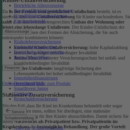
Kinder-Unfallversicherung
Betriebliche Altersvorsorge
Berufsunfähigkeitsversicherung
Da
in der Freizeit kein gesetzlicher Unfallschutz
besteht, ist es
Grundfähigkeitsversicherung
sinnvoll, über eine
Unfallversicherung
für Kinder nachzudenken. Si
Krankentagegeld
zahlt
z. B. den behindertengerechten
Umbau der Wohnung oder
leistet eine lebenslange Unfallrente
. Der Kinder-Unfallschutz der
Altersvorsorge
DEVK bietet Ihnen drei Formen der Absicherung, die Sie auch
miteinander kombinieren können:
Risikolebensversicherung
Sterbegeldversicherung
klassische Kinder-Unfallversicherung:
hohe Kapitalzahlung
Betriebliche Altersvorsorge
bereits bei geringer unfallbedingter Invalidität
Rente ZukunftPlus
Junior Plus:
erweiterter Versicherungsschutz bei unfall- und
krankheitsbedingter Invalidität
Finanzen
Kinder-Unfallrente:
langfristige Sicherung des
Lebensunterhalts bei hoher unfallbedingter Invalidität
Immobilienfinanzierung
Investmentfonds
Online berechnen
Mehr zum Produkt
SmartInvest Junior
Girokonto
Stationäre Zusatzversicherung
Restschuldversicherung
Für den Fall, dass Ihr Kind im Krankenhaus behandelt oder sogar
operiert werden muss, sollten Sie überlegen, eine stationäre
Service
Zusatzversicherung für Ihre Kinder abzuschließen. Damit sichern Sie
Schadenmeldung
Ihrem
Nachwuchs als Privatpatient bzw. Privatpatientin im
Krankenhaus
die
bestmögliche Behandlung
.
Der große Vorteil:
Alles zur Schadenmeldung