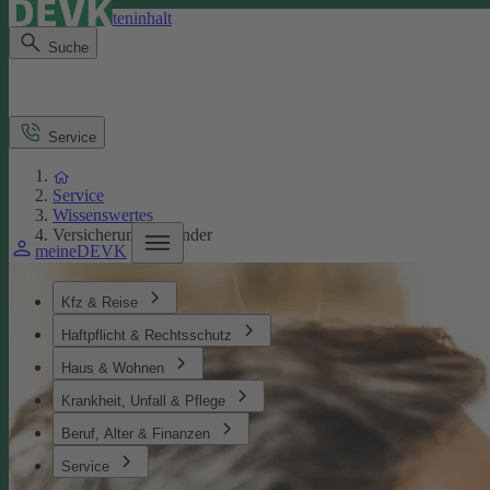
Direkt zum Seiteninhalt
Suche
Service
Service
Wissenswertes
Versicherungen Kinder
meineDEVK
Kfz & Reise
Haftpflicht & Rechtsschutz
Haus & Wohnen
Krankheit, Unfall & Pflege
Beruf, Alter & Finanzen
Service