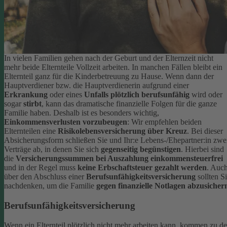
In vielen Familien gehen nach der Geburt und der Elternzeit nicht
mehr beide Elternteile Vollzeit arbeiten. In manchen Fällen bleibt ein
Elternteil ganz für die Kinderbetreuung zu Hause. Wenn dann der
Hauptverdiener bzw. die Hauptverdienerin aufgrund einer
Erkrankung
oder eines
Unfalls plötzlich berufsunfähig
wird oder
sogar
stirbt
, kann das dramatische finanzielle Folgen für die ganze
Familie haben.
Deshalb ist es besonders wichtig,
Einkommensverlusten vorzubeugen
: Wir empfehlen beiden
Elternteilen eine
Risikolebensversicherung über Kreuz
. Bei dieser
Absicherungsform schließen Sie und Ihr:e Lebens-/Ehepartner:in zwe
Verträge ab, in denen Sie sich
gegenseitig begünstigen
. Hierbei sind
die
Versicherungssummen bei Auszahlung einkommensteuerfrei
und in der Regel muss
keine Erbschaftsteuer gezahlt werden
.
Auc
über den Abschluss einer
Berufsunfähigkeitsversicherung
sollten S
nachdenken, um die Familie
gegen finanzielle Notlagen abzusicher
Berufsunfähigkeitsversicherung
Wenn ein Elternteil plötzlich nicht mehr arbeiten kann, kommen zu d