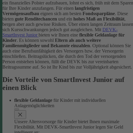
ein finanzielles Polster aufzubauen, lohnt es sich, früh mit dem Spare
für Ihre Kinder anzufangen. Für einen
langfristigen
Vermögensaufbau
eignen sich am besten
Fondssparpläne
. Diese
bieten
gute Renditechancen
und ein
hohes Maß an Flexibilität
,
bergen aber auch gewisse Risiken. Über einen langen Zeitraum lasse
sich Kursschwankungen jedoch gut ausgleichen.
Mit
DEVK-
SmartInvest Junior
bieten wir Ihnen eine
flexible Geldanlage für
Kinder
. Es können sowohl
Eltern als auch weitere
Familienmitglieder und Bekannte einzahlen
. Optional können Sie
auch eine Berufsunfähigkeit des Versorgers bzw. der Versorgerin
einschließen. Beitragslücken, die durch den Tod der versorgenden
Person entstehen können, füllt die DEVK bis zur vereinbarten
Beitragssumme auf. So ist Ihr Kind bis zur Volljährigkeit abgesichert.
Die Vorteile von SmartInvest Junior auf
einen Blick
flexible Geldanlage
für Kinder mit individuellen
Anlagemöglichkeiten
Unsere Altersvorsorge für Kinder bietet Ihnen maximale
Flexibilität. Mit DEVK-SmartInvest Junior legen Sie Geld
intelligent an: