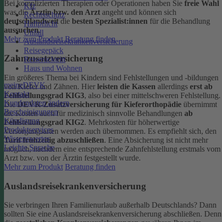
Bei komplizierten Therapien oder Operationen haben Sie
freie Wahl
Kfz
was die
Ärztin bzw. den Arzt
angeht und können sich
Rechtsschutz
deutschlandweit
die
besten Spezialist:innen
für die Behandlung
Haftpflicht
aussuchen
.
Unfall
Mehr zum Produkt
Beratung finden
Auslandsreisekrankenversicherung
Reisegepäck
Zahnzusatzversicherung
Reiserücktritt
Haus und Wohnen
Ein größeres Thema bei Kindern sind Fehlstellungen und -bildungen
meineDEVK
von Kiefer und Zähnen. Hier
leisten die Kassen
allerdings
erst ab
Kontakt
Fehlstellungsgrad KIG3
, also bei einer mittelschweren Fehlstellung.
Kundendaten ändern
Die
DEVK-Zusatzversicherung für Kieferorthopädie
übernimmt
Bescheinigungen
die Kosten auch für medizinisch sinnvolle Behandlungen
ab
Kündigung
Fehlstellungsgrad KIG2
. Mehrkosten für höherwertige
Produktservices
Versorgungsarten werden auch übernommen.
Es empfiehlt sich, den
Wissenswertes
Tarif frühzeitig abzuschließen
. Eine Absicherung ist nicht mehr
Leichte Sprache
möglich, nachdem eine entsprechende Zahnfehlstellung erstmals vom
Arzt bzw. von der Ärztin festgestellt wurde.
Mehr zum Produkt
Beratung finden
Auslandsreisekrankenversicherung
Sie verbringen Ihren Familienurlaub außerhalb Deutschlands? Dann
sollten Sie eine Auslandsreisekrankenversicherung abschließen. Denn