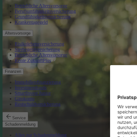
Betriebliche Altersvorsorge
Berufsunfähigkeitsversicherung
Grundfähigkeitsversicherung
Krankentagegeld
Altersvorsorge
Risikolebensversicherung
Sterbegeldversicherung
Betriebliche Altersvorsorge
Rente ZukunftPlus
Finanzen
Immobilienfinanzierung
Investmentfonds
SmartInvest Junior
Girokonto
Restschuldversicherung
Service
Schadenmeldung
Alles zur Schadenmeldung