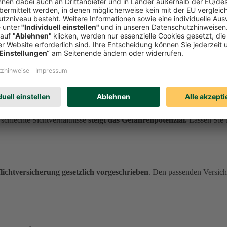
 Ist
kein Radweg vorhanden
, müssen Sie auf die
Straße ausweichen
die gleichen Verkehrsregeln wie für alle anderen Verkehrsteilnehmer:in
t
14 Jahre
.
E-Scooter und Segways sind
versicherungspflichtig
. Sie 
oter befestigen. Zudem müssen Sie die Fahrzeug-Identifikationsnumm
ngsbedingungen verändert sich
nicht nur für Autofahrer:innen das
Fah
schlechte Sichtverhältnisse
steigt das Gefahrenpotenzial.
Lassen Sie 
lichtversicherung gesetzlich vorgeschrieben
. Den passenden Versich