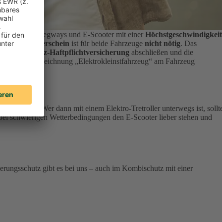
. Es sind nur Segways und E-Scooter mit einer
Höchstgeschwindigkeit
nen. Ein
Führerschein
ist für beide Fahrzeuge
nicht nötig
. Das
müssen eine
Kfz-Haftpflichtversicherung
abschließen und die
er und die Bezeichnung „Elektrokleinstfahrzeug“ am Fahrzeug
rverhalten
. Wer dann mit einem Elektro-Tretroller unterwegs ist, sollt
bei schwierigen Wetterbedingungen den E-Scooter lieber stehen und
erungsschutz gibt es bei uns – auch im Kombischutz mit einer