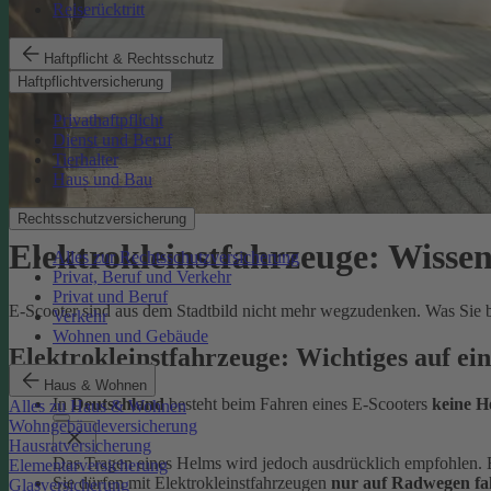
Reiserücktritt
Haftpflicht & Rechtsschutz
Haftpflichtversicherung
Privathaftpflicht
Dienst und Beruf
Tierhalter
Haus und Bau
Rechtsschutzversicherung
Elektrokleinstfahrzeuge: Wisse
Alles zur Rechtsschutzversicherung
Privat, Beruf und Verkehr
Privat und Beruf
E-Scooter sind aus dem Stadtbild nicht mehr wegzudenken. Was Sie bea
Verkehr
Wohnen und Gebäude
Elektrokleinstfahrzeuge: Wichtiges auf ei
Haus & Wohnen
In
Deutschland
besteht beim Fahren eines E-Scooters
keine H
Alles zu Haus & Wohnen
Wohngebäudeversicherung
Hausratversicherung
Das Tragen eines Helms wird jedoch ausdrücklich empfohlen. Be
Elementarversicherung
Sie dürfen mit Elektrokleinstfahrzeugen
nur auf Radwegen fa
Glasversicherung