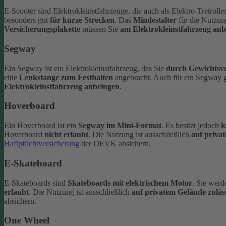
E-Scooter sind Elektrokleinstfahrzeuge, die auch als Elektro-Tretrol
besonders gut
für
kurze Strecken
. Das
Mindestalter
für die Nutzun
Versicherungsplakette
müssen Sie
am Elektrokleinstfahrzeug an
Segway
Ein Segway ist ein Elektrokleinstfahrzeug, das Sie
durch Gewichtsve
eine
Lenkstange zum Festhalten
angebracht. Auch für ein Segway g
Elektrokleinstfahrzeug anbringen
.
Hoverboard
Ein Hoverboard ist ein
Segway im Mini-Format
. Es besitzt jedoch
k
Hoverboard
nicht erlaubt
. Die Nutzung ist ausschließlich
auf priva
Haftpflichtversicherung
der DEVK absichern.
E-Skateboard
E-Skateboards sind
Skateboards mit elektrischem Motor
. Sie werd
erlaubt
. Die Nutzung ist ausschließlich
auf privatem Gelände zuläs
absichern.
One Wheel