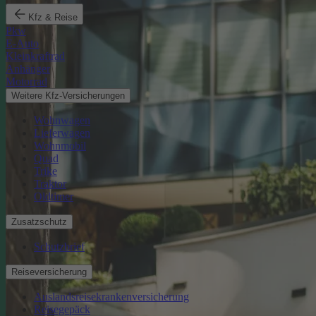
Kfz & Reise
Pkw
E-Auto
Kleinkraftrad
Anhänger
Motorrad
Weitere Kfz-Versicherungen
Wohnwagen
Lieferwagen
Wohnmobil
Quad
Trike
Traktor
Oldtimer
Zusatzschutz
Schutzbrief
Reiseversicherung
Auslandsreisekrankenversicherung
Reisegepäck