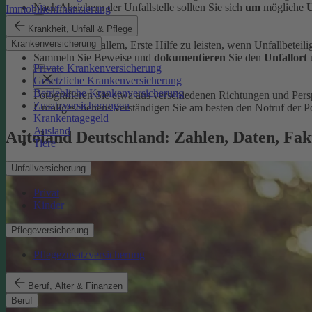
Nach Absichern der Unfallstelle sollten Sie sich
um
mögliche
U
Immobilienfinanzierung
Krankheit, Unfall & Pflege
Krankenversicherung
Dazu zählt vor allem, Erste Hilfe zu leisten, wenn Unfallbeteilig
Sammeln Sie Beweise und
dokumentieren
Sie den
Unfallort
Private Krankenversicherung
Gesetzliche Krankenversicherung
Betriebliche Krankenversicherung
Fotografieren Sie etwa aus verschiedenen Richtungen und Per
Zusatzversicherungen
Unfallgeschehens verständigen Sie am besten den Notruf der Po
Krankentagegeld
Ausland
Autoland Deutschland: Zahlen, Daten, Fak
Tiere
Unfallversicherung
Privat
Kinder
Pflegeversicherung
Pflegezusatzversicherung
Beruf, Alter & Finanzen
Beruf