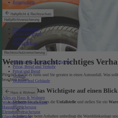
Reiserücktritt
Haftpflicht & Rechtsschutz
Haftpflichtversicherung
Privathaftpflicht
Dienst und Beruf
Tierhalter
Haus und Bau
Rechtsschutzversicherung
Wenn es kracht: richtiges Verha
Alles zur Rechtsschutzversicherung
Privat, Beruf und Verkehr
Privat und Beruf
Plötzlich macht es rums und Sie geraten in einen Autounfall. Was sol
Verkehr
beachten sollten.
Wohnen und Gebäude
Autounfall: Das Wichtigste auf einen Blick
Haus & Wohnen
Alles zu Haus & Wohnen
Sichern
Sie als Erstes die
Unfallstelle
und stellen Sie ein
Warn
Wohngebäudeversicherung
Hausratversicherung
Elementarversicherung
Schalten Sie beim Anhalten unbedingt die Warnblinkanlage un
Glasversicherung