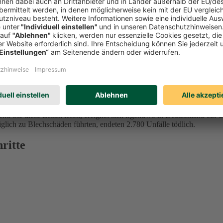
 Eine TÜV-Studie aus dem Jahr 2024 ergab, dass 68 Prozent der Befrag
nd Sie diese Zeilen lesen, ereignet sich irgendwo in Deutschland ein 
iglich zu Blechschäden führten, endeten 2.780 Unfälle tödlich.
ritte