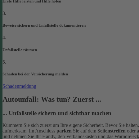
Erste Hilfe leisten und Hilfe holen
3.
Beweise sichern und Unfallstelle dokumentieren
4.
Unfallstelle räumen
5.
Schaden bei der Versicherung melden
Schadenmeldung
Autounfall: Was tun? Zuerst ...
... Unfallstelle sichern und sichtbar machen
Kümmern Sie sich zuerst um Ihre eigene Sicherheit. Bevor Sie halten
aufmerksam. Im Anschluss
parken
Sie auf dem
Seitenstreifen
oder 
und nehmen Sie Ihr Handy, den Verbandskasten und das Warndreieck 