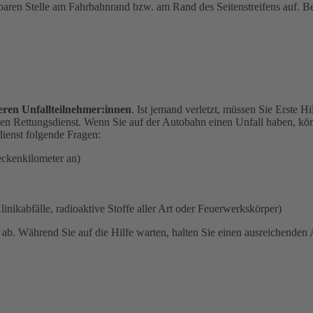
tbaren Stelle am Fahrbahnrand bzw. am Rand des Seitenstreifens auf. Bea
eren Unfallteilnehmer:innen
. Ist jemand verletzt, müssen Sie Erste H
en Rettungsdienst. Wenn Sie auf der Autobahn einen Unfall haben, kön
ienst folgende Fragen:
eckenkilometer an)
linikabfälle, radioaktive Stoffe aller Art oder Feuerwerkskörper)
n
ab. Während Sie auf die Hilfe warten, halten Sie einen ausreichende