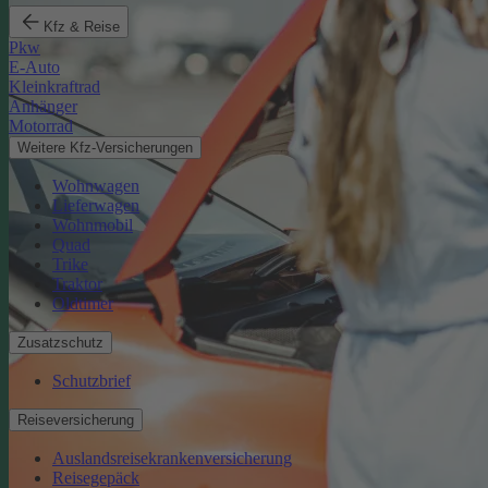
Kfz & Reise
Pkw
E-Auto
Kleinkraftrad
Anhänger
Motorrad
Weitere Kfz-Versicherungen
Wohnwagen
Lieferwagen
Wohnmobil
Quad
Trike
Traktor
Oldtimer
Zusatzschutz
Schutzbrief
Reiseversicherung
Auslandsreisekrankenversicherung
Reisegepäck