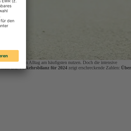
ten ihr Auto im Alltag am häufigsten nutzen.
Doch die intensive
Unfall. Die
Verkehrsbilanz für 2024
zeigt erschreckende Zahlen:
Übe