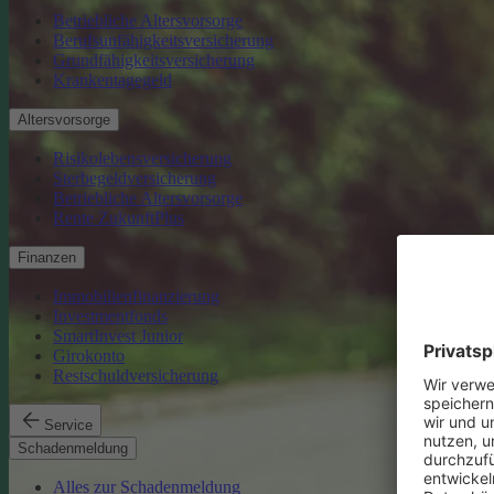
Betriebliche Altersvorsorge
Berufsunfähigkeitsversicherung
Grundfähigkeitsversicherung
Krankentagegeld
Altersvorsorge
Risikolebensversicherung
Sterbegeldversicherung
Betriebliche Altersvorsorge
Rente ZukunftPlus
Finanzen
Immobilienfinanzierung
Investmentfonds
SmartInvest Junior
Girokonto
Restschuldversicherung
Service
Schadenmeldung
Alles zur Schadenmeldung