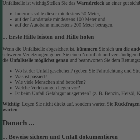
Unfallstelle ist wichtig
Stellen Sie das
Warndreieck
an einer gut sich
Innerorts sollte dieser mindestens 50 Meter,
auf der Landstraße mindestens 100 Meter und
auf der Autobahn mindestens 200 Meter betragen.
... Erste Hilfe leisten und Hilfe holen
Wenn die Unfallstelle abgesichert ist,
kümmern
Sie sich
um die and
schweren Verletzungen geben Sie einen Notruf ab und verständigen d
die
Unfallstelle möglichst genau
und beantworten Sie dem Rettungsd
Wo ist der Unfall geschehen? (geben Sie Fahrtrichtung und Str
Was ist passiert?
Wie viele Menschen sind betroffen?
Welche Verletzungen liegen vor?
Ist beim Unfall Gefahrgut ausgetreten? (z. B. Benzin, Heizöl, K
Wichtig:
Legen Sie nicht direkt auf, sondern warten Sie
Rückfrage
warten
.
Danach ...
... Beweise sichern und Unfall dokumentieren