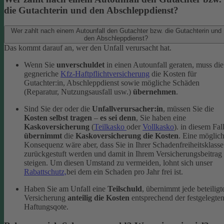
die Gutachterin und den Abschleppdienst?
Wer zahlt nach einem Autounfall den Gutachter bzw. die Gutachterin und
den Abschleppdienst?
Das kommt darauf an, wer den Unfall verursacht hat.
Wenn Sie
unverschuldet
in einen Autounfall geraten, muss die
gegneriche
Kfz-Haftpflichtversicherung
die Kosten für
Gutachter:in, Abschleppdienst sowie mögliche Schäden
(Reparatur, Nutzungsausfall usw.)
übernehmen
.
Sind Sie der oder die
Unfallverursacher:in
, müssen Sie die
Kosten selbst tragen
–
es sei denn
, Sie haben eine
Kaskoversicherung
(
Teilkasko
oder
Vollkasko
). in diesem Fal
übernimmt
die
Kaskoversicherung die Kosten
. Eine möglic
Konsequenz wäre aber, dass Sie in Ihrer Schadenfreiheitsklasse
zurückgestuft werden und damit in Ihrem Versicherungsbeitrag
steigen. Um diesen Umstand zu vermeiden, lohnt sich unser
Rabattschutz,
bei dem ein Schaden pro Jahr frei ist.
Haben Sie am Unfall eine
Teilschuld
, übernimmt jede beteiligt
Versicherung
anteilig die Kosten
entsprechend der festgelegte
Haftungsqote.