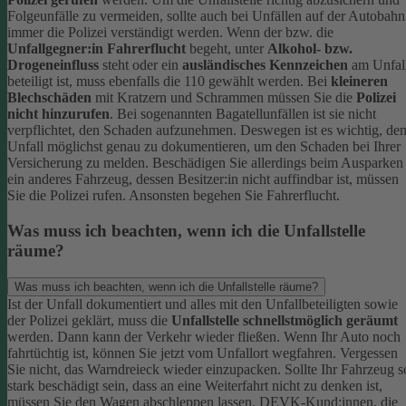
Folgeunfälle zu vermeiden, sollte auch bei Unfällen auf der Autobahn
immer die Polizei verständigt werden.
Wenn der bzw. die
Unfallgegner:in Fahrerflucht
begeht, unter
Alkohol- bzw.
Drogeneinfluss
steht oder ein
ausländisches Kennzeichen
am Unfal
beteiligt ist, muss ebenfalls die 110 gewählt werden. Bei
kleineren
Blechschäden
mit Kratzern und Schrammen müssen Sie die
Polizei
nicht hinzurufen
. Bei sogenannten Bagatellunfällen ist sie nicht
verpflichtet, den Schaden aufzunehmen. Deswegen ist es wichtig, de
Unfall möglichst genau zu dokumentieren, um den Schaden bei Ihrer
Versicherung zu melden.
Beschädigen Sie allerdings beim Ausparken
ein anderes Fahrzeug, dessen Besitzer:in nicht auffindbar ist, müssen
Sie die Polizei rufen. Ansonsten begehen Sie Fahrerflucht.
Was muss ich beachten, wenn ich die Unfallstelle
räume?
Was muss ich beachten, wenn ich die Unfallstelle räume?
Ist der Unfall dokumentiert und alles mit den Unfallbeteiligten sowie
der Polizei geklärt, muss die
Unfallstelle schnellstmöglich geräumt
werden. Dann kann der Verkehr wieder fließen. Wenn Ihr Auto noch
fahrtüchtig ist, können Sie jetzt vom Unfallort wegfahren. Vergessen
Sie nicht, das Warndreieck wieder einzupacken.
Sollte Ihr Fahrzeug s
stark beschädigt sein, dass an eine Weiterfahrt nicht zu denken ist,
müssen Sie den Wagen abschleppen lassen. DEVK-Kund:innen, die