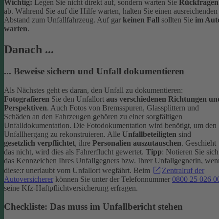
Wichtig:
Legen Sie nicht direkt auf, sondern warten Sie
Rückfragen
ab. Während Sie auf die Hilfe warten, halten Sie einen ausreichenden
Abstand zum Unfallfahrzeug. Auf gar
keinen Fall
sollten Sie
im Aut
warten
.
Danach ...
... Beweise sichern und Unfall dokumentieren
Als Nächstes geht es daran, den Unfall zu dokumentieren:
Fotografieren
Sie den Unfallort
aus verschiedenen Richtungen un
Perspektiven
. Auch Fotos von Bremsspuren, Glassplittern und
Schäden an den Fahrzeugen gehören zu einer sorgfältigen
Unfalldokumentation. Die Fotodokumentation wird benötigt, um den
Unfallhergang zu rekonstruieren.
Alle
Unfallbeteiligten
sind
gesetzlich verpflichtet
, ihre
Personalien auszutauschen
. Geschieht
das nicht, wird dies als Fahrerflucht gewertet.
Tipp
: Notieren Sie sich
das Kennzeichen Ihres Unfallgegners bzw. Ihrer Unfallgegnerin, wen
diese:r unerlaubt vom Unfallort wegfährt. Beim
Zentralruf der
Autoversicherer
können Sie unter der Telefonnummer
0800 25 026 0
seine Kfz-Haftpflichtversicherung erfragen.
Checkliste: Das muss im Unfallbericht stehen