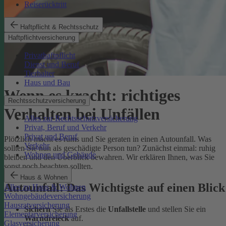
Reiserücktritt
Haftpflicht & Rechtsschutz
Haftpflichtversicherung
Privathaftpflicht
Dienst und Beruf
Tierhalter
Haus und Bau
Wenn es kracht: richtiges
Rechtsschutzversicherung
Verhalten bei Unfällen
Alles zur Rechtsschutzversicherung
Privat, Beruf und Verkehr
Privat und Beruf
Plötzlich macht es rums und Sie geraten in einen Autounfall. Was
Verkehr
sollten Sie nun als geschädigte Person tun? Zunächst einmal: ruhig
Wohnen und Gebäude
bleiben und den Überblick bewahren. Wir erklären Ihnen, was Sie
sonst noch beachten sollten.
Haus & Wohnen
Autounfall: Das Wichtigste auf einen Blick
Alles zu Haus & Wohnen
Wohngebäudeversicherung
Hausratversicherung
Sichern
Sie als Erstes die
Unfallstelle
und stellen Sie ein
Elementarversicherung
Warndreieck
auf.
Glasversicherung