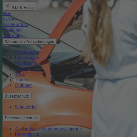
Kfz & Reise
Pkw
E-Auto
Kleinkraftrad
Anhänger
Motorrad
Weitere Kfz-Versicherungen
Wohnwagen
Lieferwagen
Wohnmobil
Quad
Trike
Traktor
Oldtimer
Zusatzschutz
Schutzbrief
Reiseversicherung
Auslandsreisekrankenversicherung
Reisegepäck