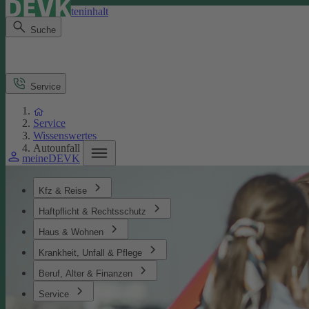
Direkt zum Seiteninhalt
Suche
Service
Service
Wissenswertes
Autounfall
meineDEVK
Kfz & Reise
Haftpflicht & Rechtsschutz
Haus & Wohnen
Krankheit, Unfall & Pflege
Beruf, Alter & Finanzen
Service