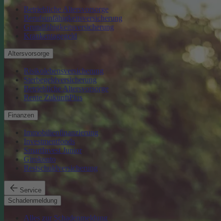
Betriebliche Altersvorsorge
Berufsunfähigkeitsversicherung
Grundfähigkeitsversicherung
Krankentagegeld
Altersvorsorge
Risikolebensversicherung
Sterbegeldversicherung
Betriebliche Altersvorsorge
Rente ZukunftPlus
Finanzen
Immobilienfinanzierung
Investmentfonds
SmartInvest Junior
Girokonto
Restschuldversicherung
Service
Schadenmeldung
Alles zur Schadenmeldung