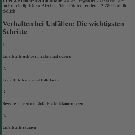
Über 2 Millionen Autounfälle
wurden registriert. Während die
meisten lediglich zu Blechschäden führten, endeten 2.780 Unfälle
tödlich.
Verhalten bei Unfällen: Die wichtigsten
Schritte
1.
Unfallstelle sichtbar machen und sichern
2.
Erste Hilfe leisten und Hilfe holen
3.
Beweise sichern und Unfallstelle dokumentieren
4.
Unfallstelle räumen