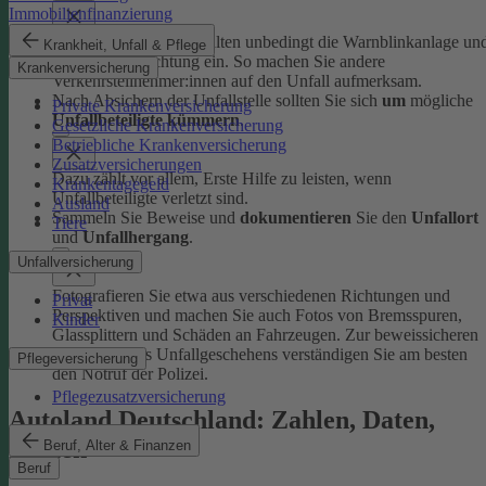
Immobilienfinanzierung
Schalten Sie beim Anhalten unbedingt die Warnblinkanlage un
Krankheit, Unfall & Pflege
Fahrzeugbeleuchtung ein. So machen Sie andere
Krankenversicherung
Verkehrsteilnehmer:innen auf den Unfall aufmerksam.
Nach Absichern der Unfallstelle sollten Sie sich
um
mögliche
Private Krankenversicherung
Unfallbeteiligte kümmern
.
Gesetzliche Krankenversicherung
Betriebliche Krankenversicherung
Zusatzversicherungen
Dazu zählt vor allem, Erste Hilfe zu leisten, wenn
Krankentagegeld
Unfallbeteiligte verletzt sind.
Ausland
Sammeln Sie Beweise und
dokumentieren
Sie den
Unfallort
Tiere
und
Unfallhergang
.
Unfallversicherung
Fotografieren Sie etwa aus verschiedenen Richtungen und
Privat
Perspektiven und machen Sie auch Fotos von Bremsspuren,
Kinder
Glassplittern und Schäden an Fahrzeugen. Zur beweissicheren
Aufnahme des Unfallgeschehens verständigen Sie am besten
Pflegeversicherung
den Notruf der Polizei.
Pflegezusatzversicherung
Autoland Deutschland: Zahlen, Daten,
Fakten
Beruf, Alter & Finanzen
Beruf