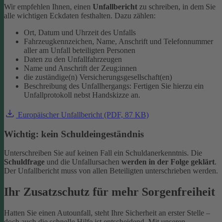
Wir empfehlen Ihnen, einen
Unfallbericht
zu schreiben, in dem Sie
alle wichtigen Eckdaten festhalten. Dazu zählen:
Ort, Datum und Uhrzeit des Unfalls
Fahrzeugkennzeichen, Name, Anschrift und Telefonnummer
aller am Unfall beteiligten Personen
Daten zu den Unfallfahrzeugen
Name und Anschrift der Zeug:innen
die zuständige(n) Versicherungsgesellschaft(en)
Beschreibung des Unfallhergangs: Fertigen Sie hierzu ein
Unfallprotokoll nebst Handskizze an.
Europäischer Unfallbericht (PDF, 87 KB)
Wichtig: kein Schuldeingeständnis
Unterschreiben Sie auf keinen Fall ein Schuldanerkenntnis. Die
Schuldfrage
und die Unfallursachen
werden in der Folge geklärt
.
Der Unfallbericht muss von allen Beteiligten unterschrieben werden.
Ihr Zusatzschutz für mehr Sorgenfreiheit
Hatten Sie einen Autounfall, steht Ihre Sicherheit an erster Stelle –
doch auch die schnelle Hilfe ist entscheidend. Mit unseren