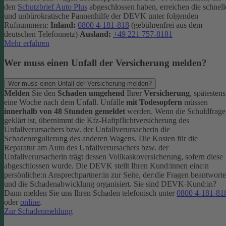
den
Schutzbrief Auto Plus
abgeschlossen haben, erreichen die schnell
und unbürokratische Pannenhilfe der DEVK unter folgenden
Rufnummern:
Inland:
0800 4-181-818
(gebührenfrei aus dem
deutschen Telefonnetz)
Ausland:
+49 221 757-8181
Mehr erfahren
Wer muss einen Unfall der Versicherung melden?
Wer muss einen Unfall der Versicherung melden?
Melden
Sie den
Schaden umgehend
Ihrer
Versicherung
, spätestens
eine Woche nach dem Unfall. Unfälle
mit Todesopfern
müssen
innerhalb von 48 Stunden gemeldet
werden. Wenn die Schuldfrage
geklärt ist, übernimmt die Kfz-Haftpflichtversicherung des
Unfallverursachers bzw. der Unfallverursacherin die
Schadenregulierung des anderen Wagens. Die Kosten für die
Reparatur am Auto des Unfallverursachers bzw. der
Unfallverursacherin trägt dessen Vollkaskoversicherung, sofern diese
abgeschlossen wurde.
Die DEVK stellt Ihren Kund:innen eine:n
persönliche:n Ansprechpartner:in zur Seite, der:die Fragen beantworte
und die Schadenabwicklung organisiert. Sie sind DEVK-Kund:in?
Dann melden Sie uns Ihren Schaden telefonisch unter
0800 4-181-81
oder
online
.
Zur Schadenmeldung