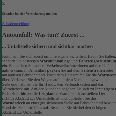
5.
Schaden bei der Versicherung melden
Schadenmeldung
Autounfall: Was tun? Zuerst ...
... Unfallstelle sichern und sichtbar machen
Kümmern Sie sich zuerst um Ihre eigene Sicherheit. Bevor Sie halten,
schalten Sie deswegen
Warnblinkanlage
und
Fahrzeugbeleuchtun
ein. So machen Sie andere Verkehrsteilnehmer:innen auf den Unfall
aufmerksam. Im Anschluss
parken
Sie auf dem
Seitenstreifen
oder
am äußeren Fahrbahnrand.
Nach dem Halt streifen Sie die
Warnwest
über. Verlassen Sie den Wagen auf der dem Verkehr abgewandten
Seite und nehmen Sie Ihr Handy, den Verbandskasten und das
Warndreieck mit. Auf der Autobahn begeben Sie sich zu Ihrer
eigene
Sicherheit hinter die Leitplanke
.
Warndreieck aufstellen: Der
richtige Abstand zur Unfallstelle ist wichtig
Stellen Sie das
Warndreieck
an einer gut sichtbaren Stelle am Fahrbahnrand bzw. a
Rand des Seitenstreifens auf. Beachten Sie hierbei den richtigen
Abstand zur Unfallstelle: