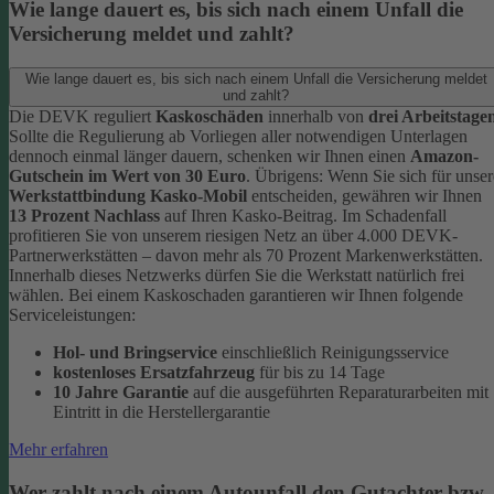
Wie lange dauert es, bis sich nach einem Unfall die
Versicherung meldet und zahlt?
Wie lange dauert es, bis sich nach einem Unfall die Versicherung meldet
und zahlt?
Die DEVK reguliert
Kaskoschäden
innerhalb von
drei Arbeitstage
Sollte die Regulierung ab Vorliegen aller notwendigen Unterlagen
dennoch einmal länger dauern, schenken wir Ihnen einen
Amazon-
Gutschein im Wert von 30 Euro
.
Übrigens: Wenn Sie sich für unser
Werkstattbindung Kasko-Mobil
entscheiden, gewähren wir Ihnen
13 Prozent Nachlass
auf Ihren Kasko-Beitrag. Im Schadenfall
profitieren Sie von unserem riesigen Netz an über 4.000 DEVK-
Partnerwerkstätten – davon mehr als 70 Prozent Markenwerkstätten.
Innerhalb dieses Netzwerks dürfen Sie die Werkstatt natürlich frei
wählen. Bei einem Kaskoschaden garantieren wir Ihnen folgende
Serviceleistungen:
Hol- und Bringservice
einschließlich Reinigungsservice
kostenloses Ersatzfahrzeug
für bis zu 14 Tage
10 Jahre Garantie
auf die ausgeführten Reparaturarbeiten mit
Eintritt in die Herstellergarantie
Mehr erfahren
Wer zahlt nach einem Autounfall den Gutachter bzw.