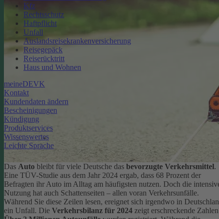
Kfz
Rechtsschutz
Haftpflicht
Unfall
Auslandsreisekrankenversicherung
Reisegepäck
Reiserücktritt
Haus und Wohnen
meineDEVK
Kontakt
Kundendaten ändern
Bescheinigungen
Kündigung
Produktservices
Wissenswertes
Leichte Sprache
Das
Auto
bleibt für viele Deutsche das
bevorzugte Verkehrsmittel
.
Eine TÜV-Studie aus dem Jahr 2024 ergab, dass 68 Prozent der
Befragten ihr Auto im Alltag am häufigsten nutzen.
Doch die intensiv
Nutzung hat auch Schattenseiten – allen voran Verkehrsunfälle.
Während Sie diese Zeilen lesen, ereignet sich irgendwo in Deutschla
ein Unfall. Die
Verkehrsbilanz für 2024
zeigt erschreckende Zahlen