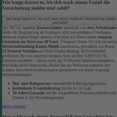
Wie lange dauert es, bis sich nach einem Unfall die
Versicherung meldet und zahlt?
Wie lange dauert es, bis sich nach einem Unfall die Versicherung meldet
und zahlt?
Die DEVK reguliert
Kaskoschäden
innerhalb von
drei Arbeitstage
Sollte die Regulierung ab Vorliegen aller notwendigen Unterlagen
dennoch einmal länger dauern, schenken wir Ihnen einen
Amazon-
Gutschein im Wert von 30 Euro
.
Übrigens: Wenn Sie sich für unser
Werkstattbindung Kasko-Mobil
entscheiden, gewähren wir Ihnen
13 Prozent Nachlass
auf Ihren Kasko-Beitrag. Im Schadenfall
profitieren Sie von unserem riesigen Netz an über 4.000 DEVK-
Partnerwerkstätten – davon mehr als 70 Prozent Markenwerkstätten.
Innerhalb dieses Netzwerks dürfen Sie die Werkstatt natürlich frei
wählen. Bei einem Kaskoschaden garantieren wir Ihnen folgende
Serviceleistungen:
Hol- und Bringservice
einschließlich Reinigungsservice
kostenloses Ersatzfahrzeug
für bis zu 14 Tage
10 Jahre Garantie
auf die ausgeführten Reparaturarbeiten mit
Eintritt in die Herstellergarantie
Mehr erfahren
Wer zahlt nach einem Autounfall den Gutachter bzw.