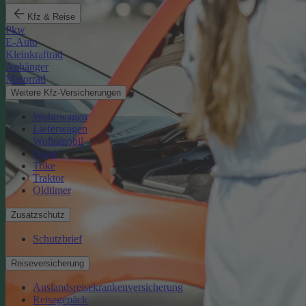
Kfz & Reise
Pkw
E-Auto
Kleinkraftrad
Anhänger
Motorrad
Weitere Kfz-Versicherungen
Wohnwagen
Lieferwagen
Wohnmobil
Quad
Trike
Traktor
Oldtimer
Zusatzschutz
Schutzbrief
Reiseversicherung
Auslandsreisekrankenversicherung
Reisegepäck