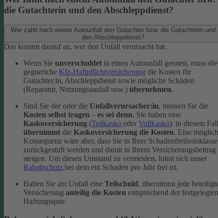
die Gutachterin und den Abschleppdienst?
Wer zahlt nach einem Autounfall den Gutachter bzw. die Gutachterin und
den Abschleppdienst?
Das kommt darauf an, wer den Unfall verursacht hat.
Wenn Sie
unverschuldet
in einen Autounfall geraten, muss die
gegneriche
Kfz-Haftpflichtversicherung
die Kosten für
Gutachter:in, Abschleppdienst sowie mögliche Schäden
(Reparatur, Nutzungsausfall usw.)
übernehmen
.
Sind Sie der oder die
Unfallverursacher:in
, müssen Sie die
Kosten selbst tragen
–
es sei denn
, Sie haben eine
Kaskoversicherung
(
Teilkasko
oder
Vollkasko
). in diesem Fal
übernimmt
die
Kaskoversicherung die Kosten
. Eine möglic
Konsequenz wäre aber, dass Sie in Ihrer Schadenfreiheitsklasse
zurückgestuft werden und damit in Ihrem Versicherungsbeitrag
steigen. Um diesen Umstand zu vermeiden, lohnt sich unser
Rabattschutz,
bei dem ein Schaden pro Jahr frei ist.
Haben Sie am Unfall eine
Teilschuld
, übernimmt jede beteiligt
Versicherung
anteilig die Kosten
entsprechend der festgelegte
Haftungsqote.