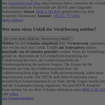
den
Schutzbrief Auto Plus
abgeschlossen haben, erreichen die schnell
und unbürokratische Pannenhilfe der DEVK unter folgenden
Rufnummern:
Inland:
0800 4-181-818
(gebührenfrei aus dem
deutschen Telefonnetz)
Ausland:
+49 221 757-8181
Mehr erfahren
Wer muss einen Unfall der Versicherung melden?
Wer muss einen Unfall der Versicherung melden?
Melden
Sie den
Schaden umgehend
Ihrer
Versicherung
, spätestens
eine Woche nach dem Unfall. Unfälle
mit Todesopfern
müssen
innerhalb von 48 Stunden gemeldet
werden. Wenn die Schuldfrage
geklärt ist, übernimmt die Kfz-Haftpflichtversicherung des
Unfallverursachers bzw. der Unfallverursacherin die
Schadenregulierung des anderen Wagens. Die Kosten für die
Reparatur am Auto des Unfallverursachers bzw. der
Unfallverursacherin trägt dessen Vollkaskoversicherung, sofern diese
abgeschlossen wurde.
Die DEVK stellt Ihren Kund:innen eine:n
persönliche:n Ansprechpartner:in zur Seite, der:die Fragen beantworte
und die Schadenabwicklung organisiert. Sie sind DEVK-Kund:in?
Dann melden Sie uns Ihren Schaden telefonisch unter
0800 4-181-81
oder
online
.
Zur Schadenmeldung