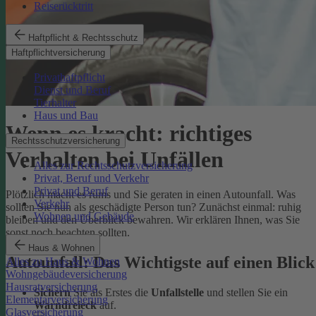
Reiserücktritt
Haftpflicht & Rechtsschutz
Haftpflichtversicherung
Privathaftpflicht
Dienst und Beruf
Tierhalter
Haus und Bau
Wenn es kracht: richtiges
Rechtsschutzversicherung
Verhalten bei Unfällen
Alles zur Rechtsschutzversicherung
Privat, Beruf und Verkehr
Privat und Beruf
Plötzlich macht es rums und Sie geraten in einen Autounfall. Was
Verkehr
sollten Sie nun als geschädigte Person tun? Zunächst einmal: ruhig
Wohnen und Gebäude
bleiben und den Überblick bewahren. Wir erklären Ihnen, was Sie
sonst noch beachten sollten.
Haus & Wohnen
Autounfall: Das Wichtigste auf einen Blick
Alles zu Haus & Wohnen
Wohngebäudeversicherung
Hausratversicherung
Sichern
Sie als Erstes die
Unfallstelle
und stellen Sie ein
Elementarversicherung
Warndreieck
auf.
Glasversicherung