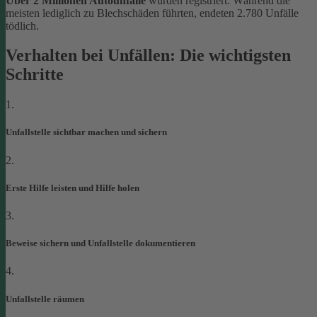
Über 2 Millionen Autounfälle
wurden registriert. Während die
meisten lediglich zu Blechschäden führten, endeten 2.780 Unfälle
tödlich.
Verhalten bei Unfällen: Die wichtigsten
Schritte
1.
Unfallstelle sichtbar machen und sichern
2.
Erste Hilfe leisten und Hilfe holen
3.
Beweise sichern und Unfallstelle dokumentieren
4.
Unfallstelle räumen