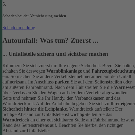
5.
Schaden bei der Versicherung melden
Schadenmeldung
Autounfall: Was tun? Zuerst ...
... Unfallstelle sichern und sichtbar machen
Kümmern Sie sich zuerst um Ihre eigene Sicherheit. Bevor Sie halten,
schalten Sie deswegen
Warnblinkanlage
und
Fahrzeugbeleuchtun
ein. So machen Sie andere Verkehrsteilnehmer:innen auf den Unfall
aufmerksam. Im Anschluss
parken
Sie auf dem
Seitenstreifen
oder
am äußeren Fahrbahnrand.
Nach dem Halt streifen Sie die
Warnwest
über. Verlassen Sie den Wagen auf der dem Verkehr abgewandten
Seite und nehmen Sie Ihr Handy, den Verbandskasten und das
Warndreieck mit. Auf der Autobahn begeben Sie sich zu Ihrer
eigene
Sicherheit hinter die Leitplanke
.
Warndreieck aufstellen: Der
richtige Abstand zur Unfallstelle ist wichtig
Stellen Sie das
Warndreieck
an einer gut sichtbaren Stelle am Fahrbahnrand bzw. a
Rand des Seitenstreifens auf. Beachten Sie hierbei den richtigen
Abstand zur Unfallstelle: