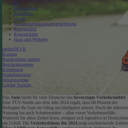
Kfz
Rechtsschutz
Haftpflicht
Unfall
Auslandsreisekrankenversicherung
Reisegepäck
Reiserücktritt
Haus und Wohnen
meineDEVK
Kontakt
Kundendaten ändern
Bescheinigungen
Kündigung
Produktservices
Wissenswertes
Leichte Sprache
Das
Auto
bleibt für viele Deutsche das
bevorzugte Verkehrsmittel
.
Eine TÜV-Studie aus dem Jahr 2024 ergab, dass 68 Prozent der
Befragten ihr Auto im Alltag am häufigsten nutzen.
Doch die intensiv
Nutzung hat auch Schattenseiten – allen voran Verkehrsunfälle.
Während Sie diese Zeilen lesen, ereignet sich irgendwo in Deutschla
ein Unfall. Die
Verkehrsbilanz für 2024
zeigt erschreckende Zahlen