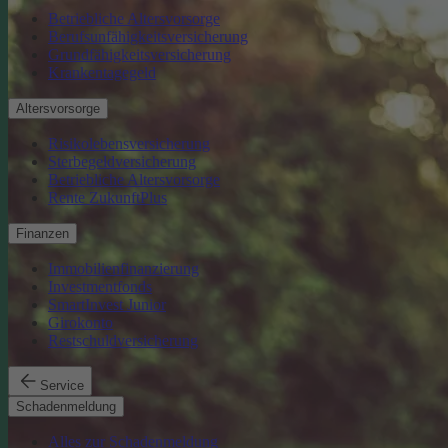
Betriebliche Altersvorsorge
Berufsunfähigkeitsversicherung
Grundfähigkeitsversicherung
Krankentagegeld
Altersvorsorge
Risikolebensversicherung
Sterbegeldversicherung
Betriebliche Altersvorsorge
Rente ZukunftPlus
Finanzen
Immobilienfinanzierung
Investmentfonds
SmartInvest Junior
Girokonto
Restschuldversicherung
Service
Schadenmeldung
Alles zur Schadenmeldung