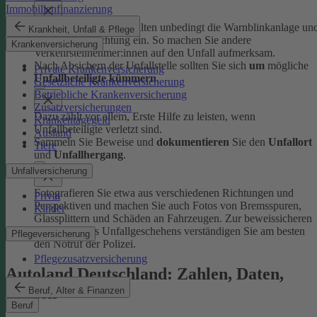
Immobilienfinanzierung
Schalten Sie beim Anhalten unbedingt die Warnblinkanlage un
Krankheit, Unfall & Pflege
Fahrzeugbeleuchtung ein. So machen Sie andere
Krankenversicherung
Verkehrsteilnehmer:innen auf den Unfall aufmerksam.
Nach Absichern der Unfallstelle sollten Sie sich
um
mögliche
Private Krankenversicherung
Unfallbeteiligte kümmern
.
Gesetzliche Krankenversicherung
Betriebliche Krankenversicherung
Zusatzversicherungen
Dazu zählt vor allem, Erste Hilfe zu leisten, wenn
Krankentagegeld
Unfallbeteiligte verletzt sind.
Ausland
Sammeln Sie Beweise und
dokumentieren
Sie den
Unfallort
Tiere
und
Unfallhergang
.
Unfallversicherung
Fotografieren Sie etwa aus verschiedenen Richtungen und
Privat
Perspektiven und machen Sie auch Fotos von Bremsspuren,
Kinder
Glassplittern und Schäden an Fahrzeugen. Zur beweissicheren
Aufnahme des Unfallgeschehens verständigen Sie am besten
Pflegeversicherung
den Notruf der Polizei.
Pflegezusatzversicherung
Autoland Deutschland: Zahlen, Daten,
Fakten
Beruf, Alter & Finanzen
Beruf