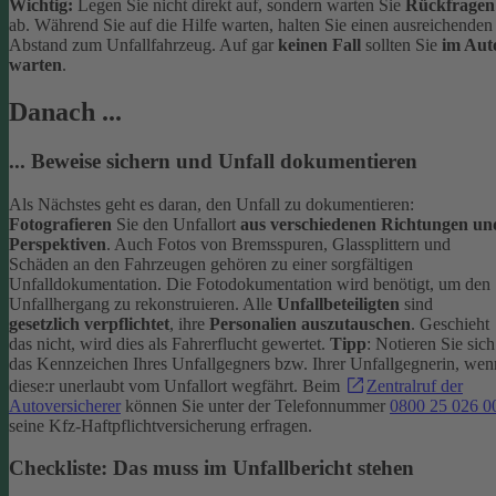
Wichtig:
Legen Sie nicht direkt auf, sondern warten Sie
Rückfragen
ab. Während Sie auf die Hilfe warten, halten Sie einen ausreichenden
Abstand zum Unfallfahrzeug. Auf gar
keinen Fall
sollten Sie
im Aut
warten
.
Danach ...
... Beweise sichern und Unfall dokumentieren
Als Nächstes geht es daran, den Unfall zu dokumentieren:
Fotografieren
Sie den Unfallort
aus verschiedenen Richtungen un
Perspektiven
. Auch Fotos von Bremsspuren, Glassplittern und
Schäden an den Fahrzeugen gehören zu einer sorgfältigen
Unfalldokumentation. Die Fotodokumentation wird benötigt, um den
Unfallhergang zu rekonstruieren.
Alle
Unfallbeteiligten
sind
gesetzlich verpflichtet
, ihre
Personalien auszutauschen
. Geschieht
das nicht, wird dies als Fahrerflucht gewertet.
Tipp
: Notieren Sie sich
das Kennzeichen Ihres Unfallgegners bzw. Ihrer Unfallgegnerin, wen
diese:r unerlaubt vom Unfallort wegfährt. Beim
Zentralruf der
Autoversicherer
können Sie unter der Telefonnummer
0800 25 026 0
seine Kfz-Haftpflichtversicherung erfragen.
Checkliste: Das muss im Unfallbericht stehen