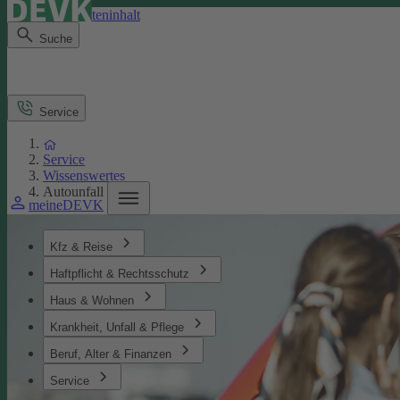
Direkt zum Seiteninhalt
Suche
Service
Service
Wissenswertes
Autounfall
meineDEVK
Kfz & Reise
Haftpflicht & Rechtsschutz
Haus & Wohnen
Krankheit, Unfall & Pflege
Beruf, Alter & Finanzen
Service