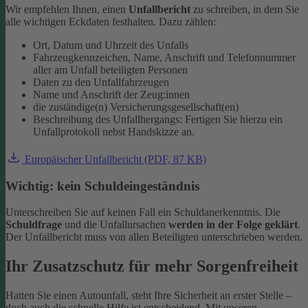
Wir empfehlen Ihnen, einen
Unfallbericht
zu schreiben, in dem Sie
alle wichtigen Eckdaten festhalten. Dazu zählen:
Ort, Datum und Uhrzeit des Unfalls
Fahrzeugkennzeichen, Name, Anschrift und Telefonnummer
aller am Unfall beteiligten Personen
Daten zu den Unfallfahrzeugen
Name und Anschrift der Zeug:innen
die zuständige(n) Versicherungsgesellschaft(en)
Beschreibung des Unfallhergangs: Fertigen Sie hierzu ein
Unfallprotokoll nebst Handskizze an.
Europäischer Unfallbericht (PDF, 87 KB)
Wichtig: kein Schuldeingeständnis
Unterschreiben Sie auf keinen Fall ein Schuldanerkenntnis. Die
Schuldfrage
und die Unfallursachen
werden in der Folge geklärt
.
Der Unfallbericht muss von allen Beteiligten unterschrieben werden.
Ihr Zusatzschutz für mehr Sorgenfreiheit
Hatten Sie einen Autounfall, steht Ihre Sicherheit an erster Stelle –
doch auch die schnelle Hilfe ist entscheidend. Mit unseren