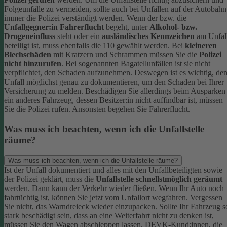
Folgeunfälle zu vermeiden, sollte auch bei Unfällen auf der Autobahn
immer die Polizei verständigt werden.
Wenn der bzw. die
Unfallgegner:in Fahrerflucht
begeht, unter
Alkohol- bzw.
Drogeneinfluss
steht oder ein
ausländisches Kennzeichen
am Unfal
beteiligt ist, muss ebenfalls die 110 gewählt werden. Bei
kleineren
Blechschäden
mit Kratzern und Schrammen müssen Sie die
Polizei
nicht hinzurufen
. Bei sogenannten Bagatellunfällen ist sie nicht
verpflichtet, den Schaden aufzunehmen. Deswegen ist es wichtig, de
Unfall möglichst genau zu dokumentieren, um den Schaden bei Ihrer
Versicherung zu melden.
Beschädigen Sie allerdings beim Ausparken
ein anderes Fahrzeug, dessen Besitzer:in nicht auffindbar ist, müssen
Sie die Polizei rufen. Ansonsten begehen Sie Fahrerflucht.
Was muss ich beachten, wenn ich die Unfallstelle
räume?
Was muss ich beachten, wenn ich die Unfallstelle räume?
Ist der Unfall dokumentiert und alles mit den Unfallbeteiligten sowie
der Polizei geklärt, muss die
Unfallstelle schnellstmöglich geräumt
werden. Dann kann der Verkehr wieder fließen. Wenn Ihr Auto noch
fahrtüchtig ist, können Sie jetzt vom Unfallort wegfahren. Vergessen
Sie nicht, das Warndreieck wieder einzupacken.
Sollte Ihr Fahrzeug s
stark beschädigt sein, dass an eine Weiterfahrt nicht zu denken ist,
müssen Sie den Wagen abschleppen lassen. DEVK-Kund:innen, die