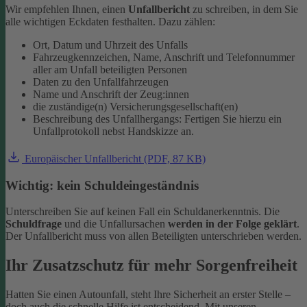
Wir empfehlen Ihnen, einen
Unfallbericht
zu schreiben, in dem Sie
alle wichtigen Eckdaten festhalten. Dazu zählen:
Ort, Datum und Uhrzeit des Unfalls
Fahrzeugkennzeichen, Name, Anschrift und Telefonnummer
aller am Unfall beteiligten Personen
Daten zu den Unfallfahrzeugen
Name und Anschrift der Zeug:innen
die zuständige(n) Versicherungsgesellschaft(en)
Beschreibung des Unfallhergangs: Fertigen Sie hierzu ein
Unfallprotokoll nebst Handskizze an.
Europäischer Unfallbericht (PDF, 87 KB)
Wichtig: kein Schuldeingeständnis
Unterschreiben Sie auf keinen Fall ein Schuldanerkenntnis. Die
Schuldfrage
und die Unfallursachen
werden in der Folge geklärt
.
Der Unfallbericht muss von allen Beteiligten unterschrieben werden.
Ihr Zusatzschutz für mehr Sorgenfreiheit
Hatten Sie einen Autounfall, steht Ihre Sicherheit an erster Stelle –
doch auch die schnelle Hilfe ist entscheidend. Mit unseren