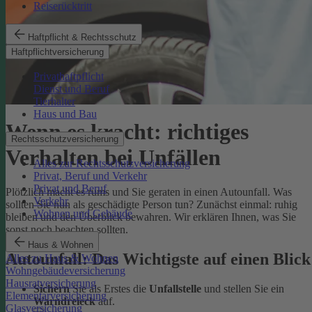
Reiserücktritt
Haftpflicht & Rechtsschutz
Haftpflichtversicherung
Privathaftpflicht
Dienst und Beruf
Tierhalter
Haus und Bau
Wenn es kracht: richtiges
Rechtsschutzversicherung
Verhalten bei Unfällen
Alles zur Rechtsschutzversicherung
Privat, Beruf und Verkehr
Privat und Beruf
Plötzlich macht es rums und Sie geraten in einen Autounfall. Was
Verkehr
sollten Sie nun als geschädigte Person tun? Zunächst einmal: ruhig
Wohnen und Gebäude
bleiben und den Überblick bewahren. Wir erklären Ihnen, was Sie
sonst noch beachten sollten.
Haus & Wohnen
Autounfall: Das Wichtigste auf einen Blick
Alles zu Haus & Wohnen
Wohngebäudeversicherung
Hausratversicherung
Sichern
Sie als Erstes die
Unfallstelle
und stellen Sie ein
Elementarversicherung
Warndreieck
auf.
Glasversicherung