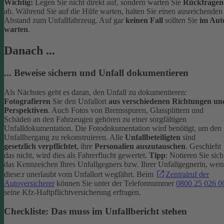
Wichtig:
Legen Sie nicht direkt auf, sondern warten Sie
Rückfragen
ab. Während Sie auf die Hilfe warten, halten Sie einen ausreichenden
Abstand zum Unfallfahrzeug. Auf gar
keinen Fall
sollten Sie
im Aut
warten
.
Danach ...
... Beweise sichern und Unfall dokumentieren
Als Nächstes geht es daran, den Unfall zu dokumentieren:
Fotografieren
Sie den Unfallort
aus verschiedenen Richtungen un
Perspektiven
. Auch Fotos von Bremsspuren, Glassplittern und
Schäden an den Fahrzeugen gehören zu einer sorgfältigen
Unfalldokumentation. Die Fotodokumentation wird benötigt, um den
Unfallhergang zu rekonstruieren.
Alle
Unfallbeteiligten
sind
gesetzlich verpflichtet
, ihre
Personalien auszutauschen
. Geschieht
das nicht, wird dies als Fahrerflucht gewertet.
Tipp
: Notieren Sie sich
das Kennzeichen Ihres Unfallgegners bzw. Ihrer Unfallgegnerin, wen
diese:r unerlaubt vom Unfallort wegfährt. Beim
Zentralruf der
Autoversicherer
können Sie unter der Telefonnummer
0800 25 026 0
seine Kfz-Haftpflichtversicherung erfragen.
Checkliste: Das muss im Unfallbericht stehen