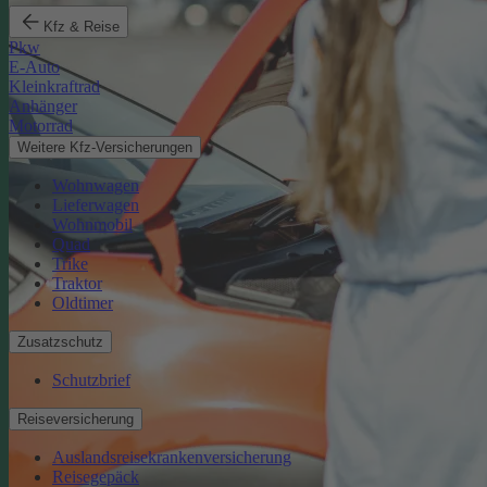
Kfz & Reise
Pkw
E-Auto
Kleinkraftrad
Anhänger
Motorrad
Weitere Kfz-Versicherungen
Wohnwagen
Lieferwagen
Wohnmobil
Quad
Trike
Traktor
Oldtimer
Zusatzschutz
Schutzbrief
Reiseversicherung
Auslandsreisekrankenversicherung
Reisegepäck