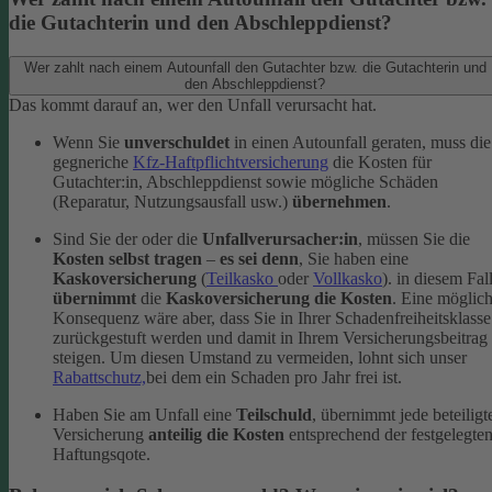
die Gutachterin und den Abschleppdienst?
Wer zahlt nach einem Autounfall den Gutachter bzw. die Gutachterin und
den Abschleppdienst?
Das kommt darauf an, wer den Unfall verursacht hat.
Wenn Sie
unverschuldet
in einen Autounfall geraten, muss die
gegneriche
Kfz-Haftpflichtversicherung
die Kosten für
Gutachter:in, Abschleppdienst sowie mögliche Schäden
(Reparatur, Nutzungsausfall usw.)
übernehmen
.
Sind Sie der oder die
Unfallverursacher:in
, müssen Sie die
Kosten selbst tragen
–
es sei denn
, Sie haben eine
Kaskoversicherung
(
Teilkasko
oder
Vollkasko
). in diesem Fal
übernimmt
die
Kaskoversicherung die Kosten
. Eine möglic
Konsequenz wäre aber, dass Sie in Ihrer Schadenfreiheitsklasse
zurückgestuft werden und damit in Ihrem Versicherungsbeitrag
steigen. Um diesen Umstand zu vermeiden, lohnt sich unser
Rabattschutz,
bei dem ein Schaden pro Jahr frei ist.
Haben Sie am Unfall eine
Teilschuld
, übernimmt jede beteiligt
Versicherung
anteilig die Kosten
entsprechend der festgelegte
Haftungsqote.