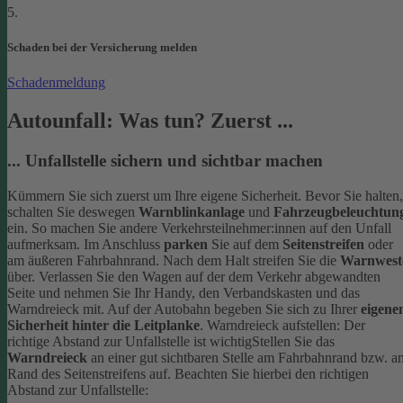
5.
Schaden bei der Versicherung melden
Schadenmeldung
Autounfall: Was tun? Zuerst ...
... Unfallstelle sichern und sichtbar machen
Kümmern Sie sich zuerst um Ihre eigene Sicherheit. Bevor Sie halten,
schalten Sie deswegen
Warnblinkanlage
und
Fahrzeugbeleuchtun
ein. So machen Sie andere Verkehrsteilnehmer:innen auf den Unfall
aufmerksam. Im Anschluss
parken
Sie auf dem
Seitenstreifen
oder
am äußeren Fahrbahnrand.
Nach dem Halt streifen Sie die
Warnwest
über. Verlassen Sie den Wagen auf der dem Verkehr abgewandten
Seite und nehmen Sie Ihr Handy, den Verbandskasten und das
Warndreieck mit. Auf der Autobahn begeben Sie sich zu Ihrer
eigene
Sicherheit hinter die Leitplanke
.
Warndreieck aufstellen: Der
richtige Abstand zur Unfallstelle ist wichtig
Stellen Sie das
Warndreieck
an einer gut sichtbaren Stelle am Fahrbahnrand bzw. a
Rand des Seitenstreifens auf. Beachten Sie hierbei den richtigen
Abstand zur Unfallstelle: