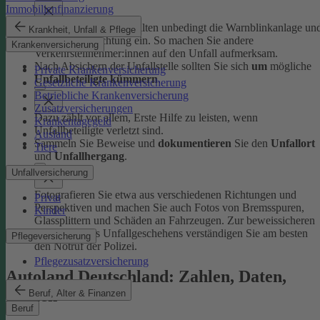
Immobilienfinanzierung
Schalten Sie beim Anhalten unbedingt die Warnblinkanlage un
Krankheit, Unfall & Pflege
Fahrzeugbeleuchtung ein. So machen Sie andere
Krankenversicherung
Verkehrsteilnehmer:innen auf den Unfall aufmerksam.
Nach Absichern der Unfallstelle sollten Sie sich
um
mögliche
Private Krankenversicherung
Unfallbeteiligte kümmern
.
Gesetzliche Krankenversicherung
Betriebliche Krankenversicherung
Zusatzversicherungen
Dazu zählt vor allem, Erste Hilfe zu leisten, wenn
Krankentagegeld
Unfallbeteiligte verletzt sind.
Ausland
Sammeln Sie Beweise und
dokumentieren
Sie den
Unfallort
Tiere
und
Unfallhergang
.
Unfallversicherung
Fotografieren Sie etwa aus verschiedenen Richtungen und
Privat
Perspektiven und machen Sie auch Fotos von Bremsspuren,
Kinder
Glassplittern und Schäden an Fahrzeugen. Zur beweissicheren
Aufnahme des Unfallgeschehens verständigen Sie am besten
Pflegeversicherung
den Notruf der Polizei.
Pflegezusatzversicherung
Autoland Deutschland: Zahlen, Daten,
Fakten
Beruf, Alter & Finanzen
Beruf