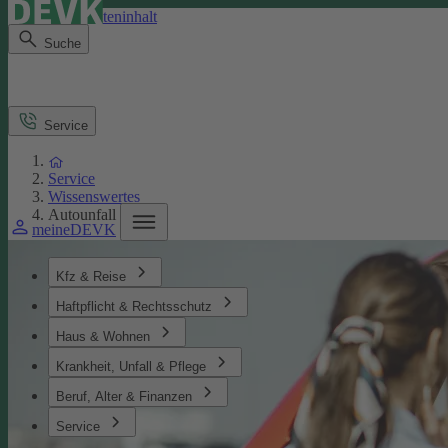
Direkt zum Seiteninhalt
Suche
Service
Service
Wissenswertes
Autounfall
meineDEVK
Kfz & Reise
Haftpflicht & Rechtsschutz
Haus & Wohnen
Krankheit, Unfall & Pflege
Beruf, Alter & Finanzen
Service