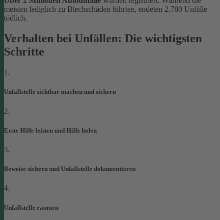
Über 2 Millionen Autounfälle
wurden registriert. Während die
meisten lediglich zu Blechschäden führten, endeten 2.780 Unfälle
tödlich.
Verhalten bei Unfällen: Die wichtigsten
Schritte
1.
Unfallstelle sichtbar machen und sichern
2.
Erste Hilfe leisten und Hilfe holen
3.
Beweise sichern und Unfallstelle dokumentieren
4.
Unfallstelle räumen