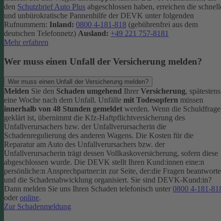
den
Schutzbrief Auto Plus
abgeschlossen haben, erreichen die schnell
und unbürokratische Pannenhilfe der DEVK unter folgenden
Rufnummern:
Inland:
0800 4-181-818
(gebührenfrei aus dem
deutschen Telefonnetz)
Ausland:
+49 221 757-8181
Mehr erfahren
Wer muss einen Unfall der Versicherung melden?
Wer muss einen Unfall der Versicherung melden?
Melden
Sie den
Schaden umgehend
Ihrer
Versicherung
, spätestens
eine Woche nach dem Unfall. Unfälle
mit Todesopfern
müssen
innerhalb von 48 Stunden gemeldet
werden. Wenn die Schuldfrage
geklärt ist, übernimmt die Kfz-Haftpflichtversicherung des
Unfallverursachers bzw. der Unfallverursacherin die
Schadenregulierung des anderen Wagens. Die Kosten für die
Reparatur am Auto des Unfallverursachers bzw. der
Unfallverursacherin trägt dessen Vollkaskoversicherung, sofern diese
abgeschlossen wurde.
Die DEVK stellt Ihren Kund:innen eine:n
persönliche:n Ansprechpartner:in zur Seite, der:die Fragen beantworte
und die Schadenabwicklung organisiert. Sie sind DEVK-Kund:in?
Dann melden Sie uns Ihren Schaden telefonisch unter
0800 4-181-81
oder
online
.
Zur Schadenmeldung