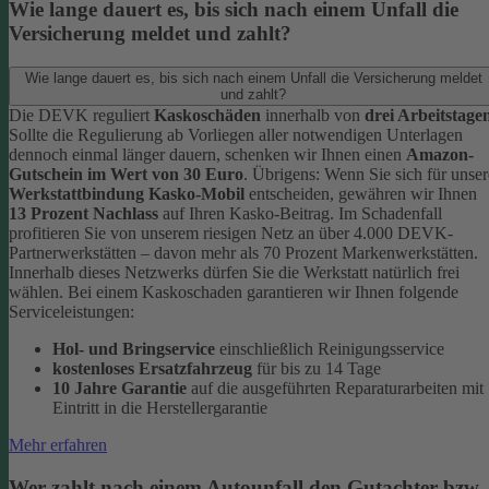
Wie lange dauert es, bis sich nach einem Unfall die
Versicherung meldet und zahlt?
Wie lange dauert es, bis sich nach einem Unfall die Versicherung meldet
und zahlt?
Die DEVK reguliert
Kaskoschäden
innerhalb von
drei Arbeitstage
Sollte die Regulierung ab Vorliegen aller notwendigen Unterlagen
dennoch einmal länger dauern, schenken wir Ihnen einen
Amazon-
Gutschein im Wert von 30 Euro
.
Übrigens: Wenn Sie sich für unser
Werkstattbindung Kasko-Mobil
entscheiden, gewähren wir Ihnen
13 Prozent Nachlass
auf Ihren Kasko-Beitrag. Im Schadenfall
profitieren Sie von unserem riesigen Netz an über 4.000 DEVK-
Partnerwerkstätten – davon mehr als 70 Prozent Markenwerkstätten.
Innerhalb dieses Netzwerks dürfen Sie die Werkstatt natürlich frei
wählen. Bei einem Kaskoschaden garantieren wir Ihnen folgende
Serviceleistungen:
Hol- und Bringservice
einschließlich Reinigungsservice
kostenloses Ersatzfahrzeug
für bis zu 14 Tage
10 Jahre Garantie
auf die ausgeführten Reparaturarbeiten mit
Eintritt in die Herstellergarantie
Mehr erfahren
Wer zahlt nach einem Autounfall den Gutachter bzw.