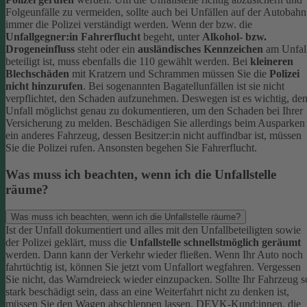
Folgeunfälle zu vermeiden, sollte auch bei Unfällen auf der Autobahn
immer die Polizei verständigt werden.
Wenn der bzw. die
Unfallgegner:in Fahrerflucht
begeht, unter
Alkohol- bzw.
Drogeneinfluss
steht oder ein
ausländisches Kennzeichen
am Unfal
beteiligt ist, muss ebenfalls die 110 gewählt werden. Bei
kleineren
Blechschäden
mit Kratzern und Schrammen müssen Sie die
Polizei
nicht hinzurufen
. Bei sogenannten Bagatellunfällen ist sie nicht
verpflichtet, den Schaden aufzunehmen. Deswegen ist es wichtig, de
Unfall möglichst genau zu dokumentieren, um den Schaden bei Ihrer
Versicherung zu melden.
Beschädigen Sie allerdings beim Ausparken
ein anderes Fahrzeug, dessen Besitzer:in nicht auffindbar ist, müssen
Sie die Polizei rufen. Ansonsten begehen Sie Fahrerflucht.
Was muss ich beachten, wenn ich die Unfallstelle
räume?
Was muss ich beachten, wenn ich die Unfallstelle räume?
Ist der Unfall dokumentiert und alles mit den Unfallbeteiligten sowie
der Polizei geklärt, muss die
Unfallstelle schnellstmöglich geräumt
werden. Dann kann der Verkehr wieder fließen. Wenn Ihr Auto noch
fahrtüchtig ist, können Sie jetzt vom Unfallort wegfahren. Vergessen
Sie nicht, das Warndreieck wieder einzupacken.
Sollte Ihr Fahrzeug s
stark beschädigt sein, dass an eine Weiterfahrt nicht zu denken ist,
müssen Sie den Wagen abschleppen lassen. DEVK-Kund:innen, die