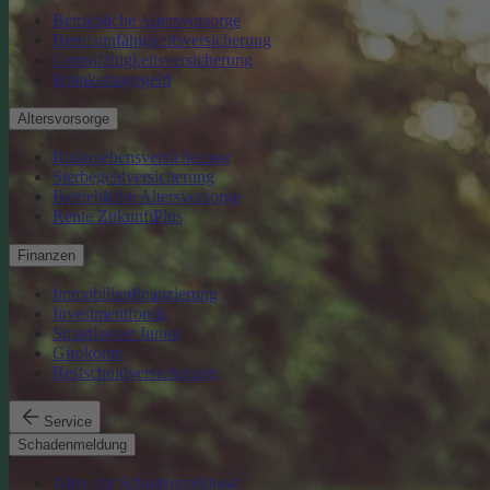
Betriebliche Altersvorsorge
Berufsunfähigkeitsversicherung
Grundfähigkeitsversicherung
Krankentagegeld
Altersvorsorge
Risikolebensversicherung
Sterbegeldversicherung
Betriebliche Altersvorsorge
Rente ZukunftPlus
Finanzen
Immobilienfinanzierung
Investmentfonds
SmartInvest Junior
Girokonto
Restschuldversicherung
Service
Schadenmeldung
Alles zur Schadenmeldung