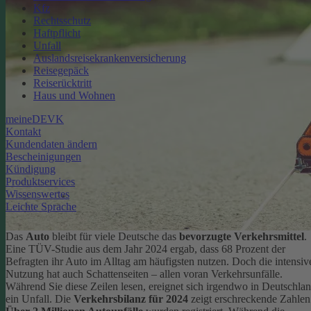
Kfz
Rechtsschutz
Haftpflicht
Unfall
Auslandsreisekrankenversicherung
Reisegepäck
Reiserücktritt
Haus und Wohnen
meineDEVK
Kontakt
Kundendaten ändern
Bescheinigungen
Kündigung
Produktservices
Wissenswertes
Leichte Sprache
Das
Auto
bleibt für viele Deutsche das
bevorzugte Verkehrsmittel
.
Eine TÜV-Studie aus dem Jahr 2024 ergab, dass 68 Prozent der
Befragten ihr Auto im Alltag am häufigsten nutzen.
Doch die intensiv
Nutzung hat auch Schattenseiten – allen voran Verkehrsunfälle.
Während Sie diese Zeilen lesen, ereignet sich irgendwo in Deutschla
ein Unfall. Die
Verkehrsbilanz für 2024
zeigt erschreckende Zahlen