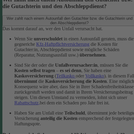
die Gutachterin und den Abschleppdienst?
Wer zahlt nach einem Autounfall den Gutachter bzw. die Gutachterin und
den Abschleppdienst?
Das kommt darauf an, wer den Unfall verursacht hat.
Wenn Sie
unverschuldet
in einen Autounfall geraten, muss die
gegneriche
Kfz-Haftpflichtversicherung
die Kosten für
Gutachter:in, Abschleppdienst sowie mögliche Schäden
(Reparatur, Nutzungsausfall usw.)
übernehmen
.
Sind Sie der oder die
Unfallverursacher:in
, müssen Sie die
Kosten selbst tragen
–
es sei denn
, Sie haben eine
Kaskoversicherung
(
Teilkasko
oder
Vollkasko
). in diesem Fal
übernimmt
die
Kaskoversicherung die Kosten
. Eine möglic
Konsequenz wäre aber, dass Sie in Ihrer Schadenfreiheitsklasse
zurückgestuft werden und damit in Ihrem Versicherungsbeitrag
steigen. Um diesen Umstand zu vermeiden, lohnt sich unser
Rabattschutz,
bei dem ein Schaden pro Jahr frei ist.
Haben Sie am Unfall eine
Teilschuld
, übernimmt jede beteiligt
Versicherung
anteilig die Kosten
entsprechend der festgelegte
Haftungsqote.