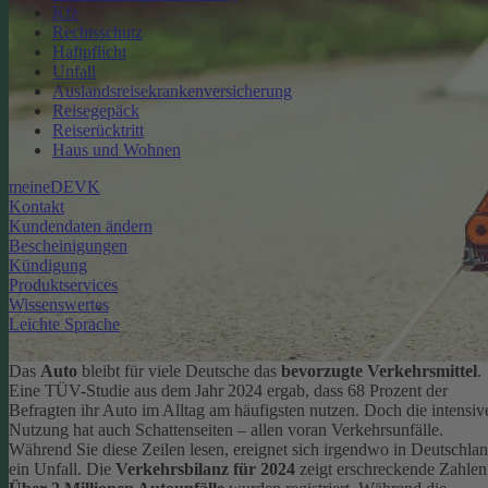
Kfz
Rechtsschutz
Haftpflicht
Unfall
Auslandsreisekrankenversicherung
Reisegepäck
Reiserücktritt
Haus und Wohnen
meineDEVK
Kontakt
Kundendaten ändern
Bescheinigungen
Kündigung
Produktservices
Wissenswertes
Leichte Sprache
Das
Auto
bleibt für viele Deutsche das
bevorzugte Verkehrsmittel
.
Eine TÜV-Studie aus dem Jahr 2024 ergab, dass 68 Prozent der
Befragten ihr Auto im Alltag am häufigsten nutzen.
Doch die intensiv
Nutzung hat auch Schattenseiten – allen voran Verkehrsunfälle.
Während Sie diese Zeilen lesen, ereignet sich irgendwo in Deutschla
ein Unfall. Die
Verkehrsbilanz für 2024
zeigt erschreckende Zahlen