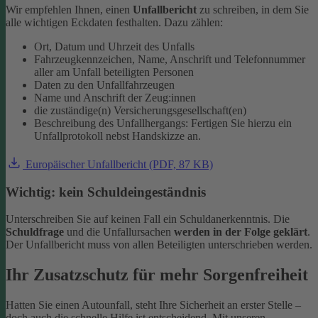
Wir empfehlen Ihnen, einen
Unfallbericht
zu schreiben, in dem Sie
alle wichtigen Eckdaten festhalten. Dazu zählen:
Ort, Datum und Uhrzeit des Unfalls
Fahrzeugkennzeichen, Name, Anschrift und Telefonnummer
aller am Unfall beteiligten Personen
Daten zu den Unfallfahrzeugen
Name und Anschrift der Zeug:innen
die zuständige(n) Versicherungsgesellschaft(en)
Beschreibung des Unfallhergangs: Fertigen Sie hierzu ein
Unfallprotokoll nebst Handskizze an.
Europäischer Unfallbericht (PDF, 87 KB)
Wichtig: kein Schuldeingeständnis
Unterschreiben Sie auf keinen Fall ein Schuldanerkenntnis. Die
Schuldfrage
und die Unfallursachen
werden in der Folge geklärt
.
Der Unfallbericht muss von allen Beteiligten unterschrieben werden.
Ihr Zusatzschutz für mehr Sorgenfreiheit
Hatten Sie einen Autounfall, steht Ihre Sicherheit an erster Stelle –
doch auch die schnelle Hilfe ist entscheidend. Mit unseren