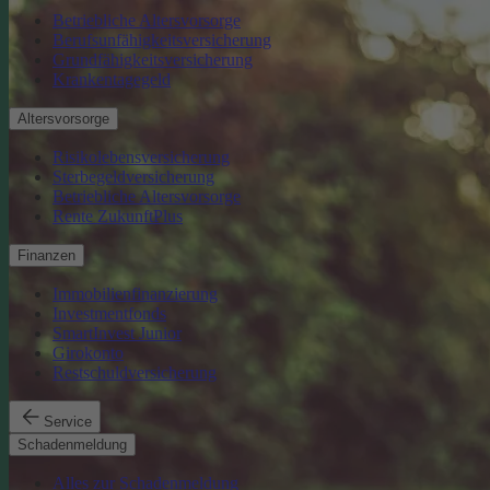
Betriebliche Altersvorsorge
Berufsunfähigkeitsversicherung
Grundfähigkeitsversicherung
Krankentagegeld
Altersvorsorge
Risikolebensversicherung
Sterbegeldversicherung
Betriebliche Altersvorsorge
Rente ZukunftPlus
Finanzen
Immobilienfinanzierung
Investmentfonds
SmartInvest Junior
Girokonto
Restschuldversicherung
Service
Schadenmeldung
Alles zur Schadenmeldung