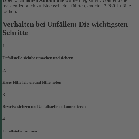
Über 2 Millionen Autounfälle
wurden registriert. Während die
meisten lediglich zu Blechschäden führten, endeten 2.780 Unfälle
tödlich.
Verhalten bei Unfällen: Die wichtigsten
Schritte
1.
Unfallstelle sichtbar machen und sichern
2.
Erste Hilfe leisten und Hilfe holen
3.
Beweise sichern und Unfallstelle dokumentieren
4.
Unfallstelle räumen