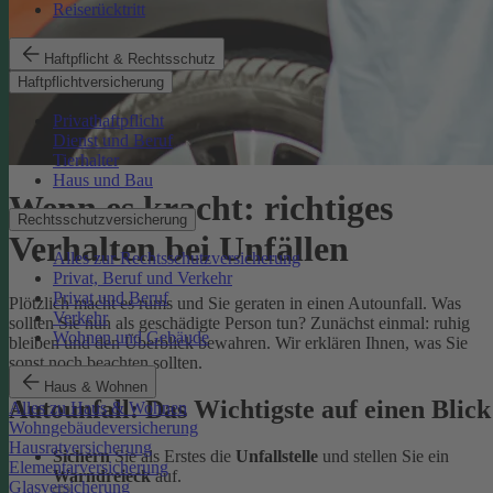
Reiserücktritt
Haftpflicht & Rechtsschutz
Haftpflichtversicherung
Privathaftpflicht
Dienst und Beruf
Tierhalter
Haus und Bau
Wenn es kracht: richtiges
Rechtsschutzversicherung
Verhalten bei Unfällen
Alles zur Rechtsschutzversicherung
Privat, Beruf und Verkehr
Privat und Beruf
Plötzlich macht es rums und Sie geraten in einen Autounfall. Was
Verkehr
sollten Sie nun als geschädigte Person tun? Zunächst einmal: ruhig
Wohnen und Gebäude
bleiben und den Überblick bewahren. Wir erklären Ihnen, was Sie
sonst noch beachten sollten.
Haus & Wohnen
Autounfall: Das Wichtigste auf einen Blick
Alles zu Haus & Wohnen
Wohngebäudeversicherung
Hausratversicherung
Sichern
Sie als Erstes die
Unfallstelle
und stellen Sie ein
Elementarversicherung
Warndreieck
auf.
Glasversicherung