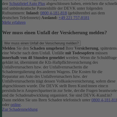
den
Schutzbrief Auto Plus
abgeschlossen haben, erreichen die schnell
und unbürokratische Pannenhilfe der DEVK unter folgenden
Rufnummern:
Inland:
0800 4-181-818
(gebührenfrei aus dem
deutschen Telefonnetz)
Ausland:
+49 221 757-8181
Mehr erfahren
Wer muss einen Unfall der Versicherung melden?
Wer muss einen Unfall der Versicherung melden?
Melden
Sie den
Schaden umgehend
Ihrer
Versicherung
, spätestens
eine Woche nach dem Unfall. Unfälle
mit Todesopfern
müssen
innerhalb von 48 Stunden gemeldet
werden. Wenn die Schuldfrage
geklärt ist, übernimmt die Kfz-Haftpflichtversicherung des
Unfallverursachers bzw. der Unfallverursacherin die
Schadenregulierung des anderen Wagens. Die Kosten für die
Reparatur am Auto des Unfallverursachers bzw. der
Unfallverursacherin trägt dessen Vollkaskoversicherung, sofern diese
abgeschlossen wurde.
Die DEVK stellt Ihren Kund:innen eine:n
persönliche:n Ansprechpartner:in zur Seite, der:die Fragen beantworte
und die Schadenabwicklung organisiert. Sie sind DEVK-Kund:in?
Dann melden Sie uns Ihren Schaden telefonisch unter
0800 4-181-81
oder
online
.
Zur Schadenmeldung