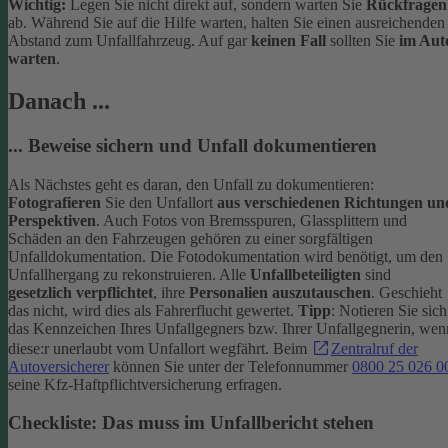
Wichtig:
Legen Sie nicht direkt auf, sondern warten Sie
Rückfragen
ab. Während Sie auf die Hilfe warten, halten Sie einen ausreichenden
Abstand zum Unfallfahrzeug. Auf gar
keinen Fall
sollten Sie
im Aut
warten
.
Danach ...
... Beweise sichern und Unfall dokumentieren
Als Nächstes geht es daran, den Unfall zu dokumentieren:
Fotografieren
Sie den Unfallort
aus verschiedenen Richtungen un
Perspektiven
. Auch Fotos von Bremsspuren, Glassplittern und
Schäden an den Fahrzeugen gehören zu einer sorgfältigen
Unfalldokumentation. Die Fotodokumentation wird benötigt, um den
Unfallhergang zu rekonstruieren.
Alle
Unfallbeteiligten
sind
gesetzlich verpflichtet
, ihre
Personalien auszutauschen
. Geschieht
das nicht, wird dies als Fahrerflucht gewertet.
Tipp
: Notieren Sie sich
das Kennzeichen Ihres Unfallgegners bzw. Ihrer Unfallgegnerin, wen
diese:r unerlaubt vom Unfallort wegfährt. Beim
Zentralruf der
Autoversicherer
können Sie unter der Telefonnummer
0800 25 026 0
seine Kfz-Haftpflichtversicherung erfragen.
Checkliste: Das muss im Unfallbericht stehen