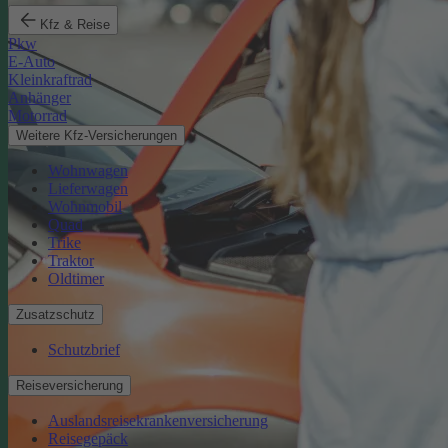
Kfz & Reise
Pkw
E-Auto
Kleinkraftrad
Anhänger
Motorrad
Weitere Kfz-Versicherungen
Wohnwagen
Lieferwagen
Wohnmobil
Quad
Trike
Traktor
Oldtimer
Zusatzschutz
Schutzbrief
Reiseversicherung
Auslandsreisekrankenversicherung
Reisegepäck