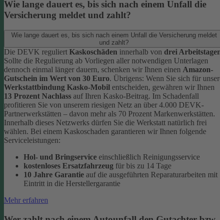
Wie lange dauert es, bis sich nach einem Unfall die
Versicherung meldet und zahlt?
Wie lange dauert es, bis sich nach einem Unfall die Versicherung meldet
und zahlt?
Die DEVK reguliert
Kaskoschäden
innerhalb von
drei Arbeitstage
Sollte die Regulierung ab Vorliegen aller notwendigen Unterlagen
dennoch einmal länger dauern, schenken wir Ihnen einen
Amazon-
Gutschein im Wert von 30 Euro
.
Übrigens: Wenn Sie sich für unser
Werkstattbindung Kasko-Mobil
entscheiden, gewähren wir Ihnen
13 Prozent Nachlass
auf Ihren Kasko-Beitrag. Im Schadenfall
profitieren Sie von unserem riesigen Netz an über 4.000 DEVK-
Partnerwerkstätten – davon mehr als 70 Prozent Markenwerkstätten.
Innerhalb dieses Netzwerks dürfen Sie die Werkstatt natürlich frei
wählen. Bei einem Kaskoschaden garantieren wir Ihnen folgende
Serviceleistungen:
Hol- und Bringservice
einschließlich Reinigungsservice
kostenloses Ersatzfahrzeug
für bis zu 14 Tage
10 Jahre Garantie
auf die ausgeführten Reparaturarbeiten mit
Eintritt in die Herstellergarantie
Mehr erfahren
Wer zahlt nach einem Autounfall den Gutachter bzw.