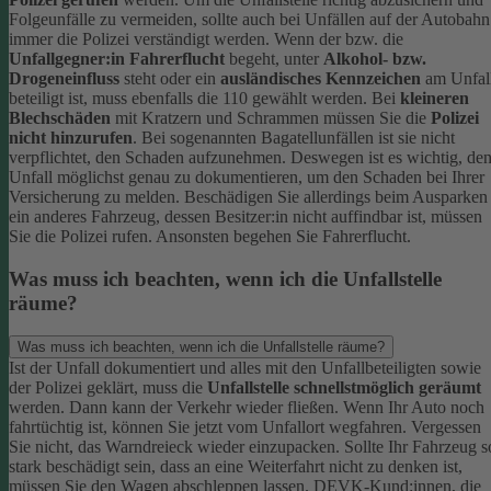
Folgeunfälle zu vermeiden, sollte auch bei Unfällen auf der Autobahn
immer die Polizei verständigt werden.
Wenn der bzw. die
Unfallgegner:in Fahrerflucht
begeht, unter
Alkohol- bzw.
Drogeneinfluss
steht oder ein
ausländisches Kennzeichen
am Unfal
beteiligt ist, muss ebenfalls die 110 gewählt werden. Bei
kleineren
Blechschäden
mit Kratzern und Schrammen müssen Sie die
Polizei
nicht hinzurufen
. Bei sogenannten Bagatellunfällen ist sie nicht
verpflichtet, den Schaden aufzunehmen. Deswegen ist es wichtig, de
Unfall möglichst genau zu dokumentieren, um den Schaden bei Ihrer
Versicherung zu melden.
Beschädigen Sie allerdings beim Ausparken
ein anderes Fahrzeug, dessen Besitzer:in nicht auffindbar ist, müssen
Sie die Polizei rufen. Ansonsten begehen Sie Fahrerflucht.
Was muss ich beachten, wenn ich die Unfallstelle
räume?
Was muss ich beachten, wenn ich die Unfallstelle räume?
Ist der Unfall dokumentiert und alles mit den Unfallbeteiligten sowie
der Polizei geklärt, muss die
Unfallstelle schnellstmöglich geräumt
werden. Dann kann der Verkehr wieder fließen. Wenn Ihr Auto noch
fahrtüchtig ist, können Sie jetzt vom Unfallort wegfahren. Vergessen
Sie nicht, das Warndreieck wieder einzupacken.
Sollte Ihr Fahrzeug s
stark beschädigt sein, dass an eine Weiterfahrt nicht zu denken ist,
müssen Sie den Wagen abschleppen lassen. DEVK-Kund:innen, die