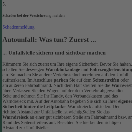
5.
Schaden bei der Versicherung melden
Schadenmeldung
Autounfall: Was tun? Zuerst ...
... Unfallstelle sichern und sichtbar machen
Kümmern Sie sich zuerst um Ihre eigene Sicherheit. Bevor Sie halten,
schalten Sie deswegen
Warnblinkanlage
und
Fahrzeugbeleuchtun
ein. So machen Sie andere Verkehrsteilnehmer:innen auf den Unfall
aufmerksam. Im Anschluss
parken
Sie auf dem
Seitenstreifen
oder
am äußeren Fahrbahnrand.
Nach dem Halt streifen Sie die
Warnwest
über. Verlassen Sie den Wagen auf der dem Verkehr abgewandten
Seite und nehmen Sie Ihr Handy, den Verbandskasten und das
Warndreieck mit. Auf der Autobahn begeben Sie sich zu Ihrer
eigene
Sicherheit hinter die Leitplanke
.
Warndreieck aufstellen: Der
richtige Abstand zur Unfallstelle ist wichtig
Stellen Sie das
Warndreieck
an einer gut sichtbaren Stelle am Fahrbahnrand bzw. a
Rand des Seitenstreifens auf. Beachten Sie hierbei den richtigen
Abstand zur Unfallstelle: