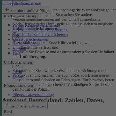
Immobilienfinanzierung
Schalten Sie beim Anhalten unbedingt die Warnblinkanlage un
Krankheit, Unfall & Pflege
Fahrzeugbeleuchtung ein. So machen Sie andere
Krankenversicherung
Verkehrsteilnehmer:innen auf den Unfall aufmerksam.
Nach Absichern der Unfallstelle sollten Sie sich
um
mögliche
Private Krankenversicherung
Unfallbeteiligte kümmern
.
Gesetzliche Krankenversicherung
Betriebliche Krankenversicherung
Zusatzversicherungen
Dazu zählt vor allem, Erste Hilfe zu leisten, wenn
Krankentagegeld
Unfallbeteiligte verletzt sind.
Ausland
Sammeln Sie Beweise und
dokumentieren
Sie den
Unfallort
Tiere
und
Unfallhergang
.
Unfallversicherung
Fotografieren Sie etwa aus verschiedenen Richtungen und
Privat
Perspektiven und machen Sie auch Fotos von Bremsspuren,
Kinder
Glassplittern und Schäden an Fahrzeugen. Zur beweissicheren
Aufnahme des Unfallgeschehens verständigen Sie am besten
Pflegeversicherung
den Notruf der Polizei.
Pflegezusatzversicherung
Autoland Deutschland: Zahlen, Daten,
Fakten
Beruf, Alter & Finanzen
Beruf