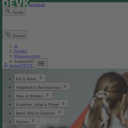
Direkt zum Seiteninhalt
Suche
Service
Service
Wissenswertes
Autounfall
meineDEVK
Kfz & Reise
Haftpflicht & Rechtsschutz
Haus & Wohnen
Krankheit, Unfall & Pflege
Beruf, Alter & Finanzen
Service