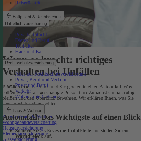
Reiserücktritt
Haftpflicht & Rechtsschutz
Haftpflichtversicherung
Privathaftpflicht
Dienst und Beruf
Tierhalter
Haus und Bau
Wenn es kracht: richtiges
Rechtsschutzversicherung
Verhalten bei Unfällen
Alles zur Rechtsschutzversicherung
Privat, Beruf und Verkehr
Privat und Beruf
Plötzlich macht es rums und Sie geraten in einen Autounfall. Was
Verkehr
sollten Sie nun als geschädigte Person tun? Zunächst einmal: ruhig
Wohnen und Gebäude
bleiben und den Überblick bewahren. Wir erklären Ihnen, was Sie
sonst noch beachten sollten.
Haus & Wohnen
Autounfall: Das Wichtigste auf einen Blick
Alles zu Haus & Wohnen
Wohngebäudeversicherung
Hausratversicherung
Sichern
Sie als Erstes die
Unfallstelle
und stellen Sie ein
Elementarversicherung
Warndreieck
auf.
Glasversicherung