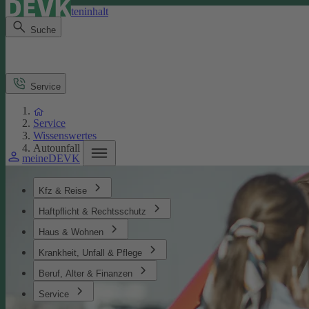
Direkt zum Seiteninhalt
Suche
Service
Service
Wissenswertes
Autounfall
meineDEVK
Kfz & Reise
Haftpflicht & Rechtsschutz
Haus & Wohnen
Krankheit, Unfall & Pflege
Beruf, Alter & Finanzen
Service