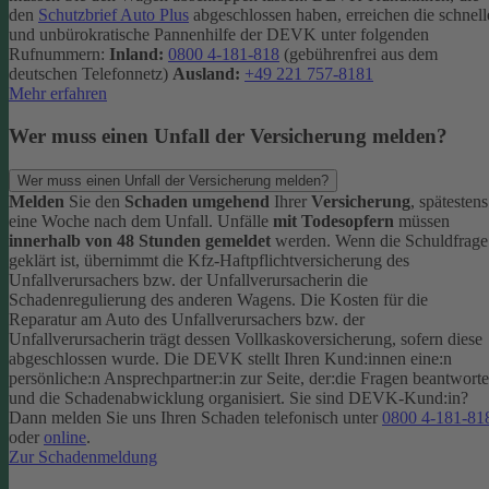
den
Schutzbrief Auto Plus
abgeschlossen haben, erreichen die schnell
und unbürokratische Pannenhilfe der DEVK unter folgenden
Rufnummern:
Inland:
0800 4-181-818
(gebührenfrei aus dem
deutschen Telefonnetz)
Ausland:
+49 221 757-8181
Mehr erfahren
Wer muss einen Unfall der Versicherung melden?
Wer muss einen Unfall der Versicherung melden?
Melden
Sie den
Schaden umgehend
Ihrer
Versicherung
, spätestens
eine Woche nach dem Unfall. Unfälle
mit Todesopfern
müssen
innerhalb von 48 Stunden gemeldet
werden. Wenn die Schuldfrage
geklärt ist, übernimmt die Kfz-Haftpflichtversicherung des
Unfallverursachers bzw. der Unfallverursacherin die
Schadenregulierung des anderen Wagens. Die Kosten für die
Reparatur am Auto des Unfallverursachers bzw. der
Unfallverursacherin trägt dessen Vollkaskoversicherung, sofern diese
abgeschlossen wurde.
Die DEVK stellt Ihren Kund:innen eine:n
persönliche:n Ansprechpartner:in zur Seite, der:die Fragen beantworte
und die Schadenabwicklung organisiert. Sie sind DEVK-Kund:in?
Dann melden Sie uns Ihren Schaden telefonisch unter
0800 4-181-81
oder
online
.
Zur Schadenmeldung