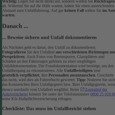
Wichtig:
Legen Sie nicht direkt auf, sondern warten Sie
Rückfragen
ab. Während Sie auf die Hilfe warten, halten Sie einen ausreichenden
Abstand zum Unfallfahrzeug. Auf gar
keinen Fall
sollten Sie
im Aut
warten
.
Danach ...
... Beweise sichern und Unfall dokumentieren
Als Nächstes geht es daran, den Unfall zu dokumentieren:
Fotografieren
Sie den Unfallort
aus verschiedenen Richtungen un
Perspektiven
. Auch Fotos von Bremsspuren, Glassplittern und
Schäden an den Fahrzeugen gehören zu einer sorgfältigen
Unfalldokumentation. Die Fotodokumentation wird benötigt, um den
Unfallhergang zu rekonstruieren.
Alle
Unfallbeteiligten
sind
gesetzlich verpflichtet
, ihre
Personalien auszutauschen
. Geschieht
das nicht, wird dies als Fahrerflucht gewertet.
Tipp
: Notieren Sie sich
das Kennzeichen Ihres Unfallgegners bzw. Ihrer Unfallgegnerin, wen
diese:r unerlaubt vom Unfallort wegfährt. Beim
Zentralruf der
Autoversicherer
können Sie unter der Telefonnummer
0800 25 026 0
seine Kfz-Haftpflichtversicherung erfragen.
Checkliste: Das muss im Unfallbericht stehen