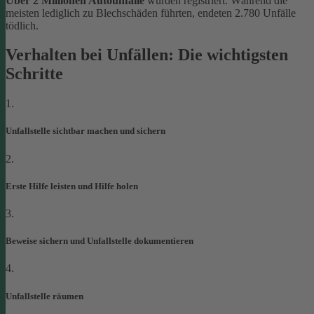
Über 2 Millionen Autounfälle
wurden registriert. Während die
meisten lediglich zu Blechschäden führten, endeten 2.780 Unfälle
tödlich.
Verhalten bei Unfällen: Die wichtigsten
Schritte
1.
Unfallstelle sichtbar machen und sichern
2.
Erste Hilfe leisten und Hilfe holen
3.
Beweise sichern und Unfallstelle dokumentieren
4.
Unfallstelle räumen