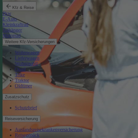
Kfz & Reise
Pkw
E-Auto
Kleinkraftrad
Anhänger
Motorrad
Weitere Kfz-Versicherungen
Wohnwagen
Lieferwagen
Wohnmobil
Quad
Trike
Traktor
Oldtimer
Zusatzschutz
Schutzbrief
Reiseversicherung
Auslandsreisekrankenversicherung
Reisegepäck