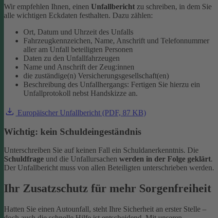
Wir empfehlen Ihnen, einen
Unfallbericht
zu schreiben, in dem Sie
alle wichtigen Eckdaten festhalten. Dazu zählen:
Ort, Datum und Uhrzeit des Unfalls
Fahrzeugkennzeichen, Name, Anschrift und Telefonnummer
aller am Unfall beteiligten Personen
Daten zu den Unfallfahrzeugen
Name und Anschrift der Zeug:innen
die zuständige(n) Versicherungsgesellschaft(en)
Beschreibung des Unfallhergangs: Fertigen Sie hierzu ein
Unfallprotokoll nebst Handskizze an.
Europäischer Unfallbericht (PDF, 87 KB)
Wichtig: kein Schuldeingeständnis
Unterschreiben Sie auf keinen Fall ein Schuldanerkenntnis. Die
Schuldfrage
und die Unfallursachen
werden in der Folge geklärt
.
Der Unfallbericht muss von allen Beteiligten unterschrieben werden.
Ihr Zusatzschutz für mehr Sorgenfreiheit
Hatten Sie einen Autounfall, steht Ihre Sicherheit an erster Stelle –
doch auch die schnelle Hilfe ist entscheidend. Mit unseren