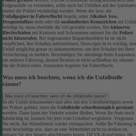
Folgeunfälle zu vermeiden, sollte auch bei Unfällen auf der Autobahn
immer die Polizei verständigt werden.
Wenn der bzw. die
Unfallgegner:in Fahrerflucht
begeht, unter
Alkohol- bzw.
Drogeneinfluss
steht oder ein
ausländisches Kennzeichen
am Unfal
beteiligt ist, muss ebenfalls die 110 gewählt werden. Bei
kleineren
Blechschäden
mit Kratzern und Schrammen müssen Sie die
Polizei
nicht hinzurufen
. Bei sogenannten Bagatellunfällen ist sie nicht
verpflichtet, den Schaden aufzunehmen. Deswegen ist es wichtig, de
Unfall möglichst genau zu dokumentieren, um den Schaden bei Ihrer
Versicherung zu melden.
Beschädigen Sie allerdings beim Ausparken
ein anderes Fahrzeug, dessen Besitzer:in nicht auffindbar ist, müssen
Sie die Polizei rufen. Ansonsten begehen Sie Fahrerflucht.
Was muss ich beachten, wenn ich die Unfallstelle
räume?
Was muss ich beachten, wenn ich die Unfallstelle räume?
Ist der Unfall dokumentiert und alles mit den Unfallbeteiligten sowie
der Polizei geklärt, muss die
Unfallstelle schnellstmöglich geräumt
werden. Dann kann der Verkehr wieder fließen. Wenn Ihr Auto noch
fahrtüchtig ist, können Sie jetzt vom Unfallort wegfahren. Vergessen
Sie nicht, das Warndreieck wieder einzupacken.
Sollte Ihr Fahrzeug s
stark beschädigt sein, dass an eine Weiterfahrt nicht zu denken ist,
müssen Sie den Wagen abschleppen lassen. DEVK-Kund:innen, die