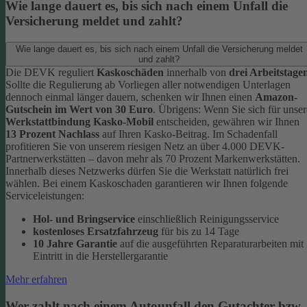
Wie lange dauert es, bis sich nach einem Unfall die
Versicherung meldet und zahlt?
Wie lange dauert es, bis sich nach einem Unfall die Versicherung meldet
und zahlt?
Die DEVK reguliert
Kaskoschäden
innerhalb von
drei Arbeitstage
Sollte die Regulierung ab Vorliegen aller notwendigen Unterlagen
dennoch einmal länger dauern, schenken wir Ihnen einen
Amazon-
Gutschein im Wert von 30 Euro
.
Übrigens: Wenn Sie sich für unser
Werkstattbindung Kasko-Mobil
entscheiden, gewähren wir Ihnen
13 Prozent Nachlass
auf Ihren Kasko-Beitrag. Im Schadenfall
profitieren Sie von unserem riesigen Netz an über 4.000 DEVK-
Partnerwerkstätten – davon mehr als 70 Prozent Markenwerkstätten.
Innerhalb dieses Netzwerks dürfen Sie die Werkstatt natürlich frei
wählen. Bei einem Kaskoschaden garantieren wir Ihnen folgende
Serviceleistungen:
Hol- und Bringservice
einschließlich Reinigungsservice
kostenloses Ersatzfahrzeug
für bis zu 14 Tage
10 Jahre Garantie
auf die ausgeführten Reparaturarbeiten mit
Eintritt in die Herstellergarantie
Mehr erfahren
Wer zahlt nach einem Autounfall den Gutachter bzw.