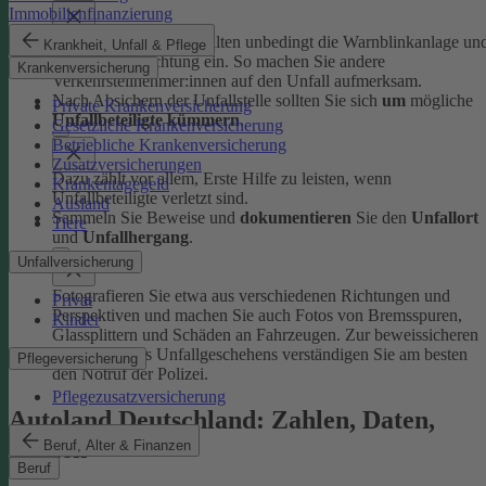
Immobilienfinanzierung
Schalten Sie beim Anhalten unbedingt die Warnblinkanlage un
Krankheit, Unfall & Pflege
Fahrzeugbeleuchtung ein. So machen Sie andere
Krankenversicherung
Verkehrsteilnehmer:innen auf den Unfall aufmerksam.
Nach Absichern der Unfallstelle sollten Sie sich
um
mögliche
Private Krankenversicherung
Unfallbeteiligte kümmern
.
Gesetzliche Krankenversicherung
Betriebliche Krankenversicherung
Zusatzversicherungen
Dazu zählt vor allem, Erste Hilfe zu leisten, wenn
Krankentagegeld
Unfallbeteiligte verletzt sind.
Ausland
Sammeln Sie Beweise und
dokumentieren
Sie den
Unfallort
Tiere
und
Unfallhergang
.
Unfallversicherung
Fotografieren Sie etwa aus verschiedenen Richtungen und
Privat
Perspektiven und machen Sie auch Fotos von Bremsspuren,
Kinder
Glassplittern und Schäden an Fahrzeugen. Zur beweissicheren
Aufnahme des Unfallgeschehens verständigen Sie am besten
Pflegeversicherung
den Notruf der Polizei.
Pflegezusatzversicherung
Autoland Deutschland: Zahlen, Daten,
Fakten
Beruf, Alter & Finanzen
Beruf