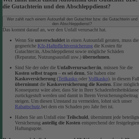
die Gutachterin und den Abschleppdienst?
Wer zahlt nach einem Autounfall den Gutachter bzw. die Gutachterin und
den Abschleppdienst?
Das kommt darauf an, wer den Unfall verursacht hat.
Wenn Sie
unverschuldet
in einen Autounfall geraten, muss die
gegneriche
Kfz-Haftpflichtversicherung
die Kosten für
Gutachter:in, Abschleppdienst sowie mögliche Schäden
(Reparatur, Nutzungsausfall usw.)
übernehmen
.
Sind Sie der oder die
Unfallverursacher:in
, müssen Sie die
Kosten selbst tragen
–
es sei denn
, Sie haben eine
Kaskoversicherung
(
Teilkasko
oder
Vollkasko
). in diesem Fal
übernimmt
die
Kaskoversicherung die Kosten
. Eine möglic
Konsequenz wäre aber, dass Sie in Ihrer Schadenfreiheitsklasse
zurückgestuft werden und damit in Ihrem Versicherungsbeitrag
steigen. Um diesen Umstand zu vermeiden, lohnt sich unser
Rabattschutz,
bei dem ein Schaden pro Jahr frei ist.
Haben Sie am Unfall eine
Teilschuld
, übernimmt jede beteiligt
Versicherung
anteilig die Kosten
entsprechend der festgelegte
Haftungsqote.