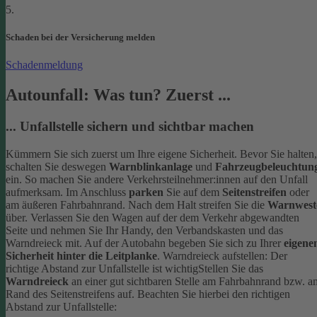
5.
Schaden bei der Versicherung melden
Schadenmeldung
Autounfall: Was tun? Zuerst ...
... Unfallstelle sichern und sichtbar machen
Kümmern Sie sich zuerst um Ihre eigene Sicherheit. Bevor Sie halten,
schalten Sie deswegen
Warnblinkanlage
und
Fahrzeugbeleuchtun
ein. So machen Sie andere Verkehrsteilnehmer:innen auf den Unfall
aufmerksam. Im Anschluss
parken
Sie auf dem
Seitenstreifen
oder
am äußeren Fahrbahnrand.
Nach dem Halt streifen Sie die
Warnwest
über. Verlassen Sie den Wagen auf der dem Verkehr abgewandten
Seite und nehmen Sie Ihr Handy, den Verbandskasten und das
Warndreieck mit. Auf der Autobahn begeben Sie sich zu Ihrer
eigene
Sicherheit hinter die Leitplanke
.
Warndreieck aufstellen: Der
richtige Abstand zur Unfallstelle ist wichtig
Stellen Sie das
Warndreieck
an einer gut sichtbaren Stelle am Fahrbahnrand bzw. a
Rand des Seitenstreifens auf. Beachten Sie hierbei den richtigen
Abstand zur Unfallstelle: