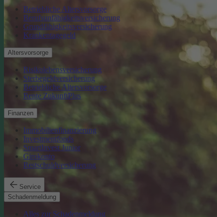
Betriebliche Altersvorsorge
Berufsunfähigkeitsversicherung
Grundfähigkeitsversicherung
Krankentagegeld
Altersvorsorge
Risikolebensversicherung
Sterbegeldversicherung
Betriebliche Altersvorsorge
Rente ZukunftPlus
Finanzen
Immobilienfinanzierung
Investmentfonds
SmartInvest Junior
Girokonto
Restschuldversicherung
Service
Schadenmeldung
Alles zur Schadenmeldung