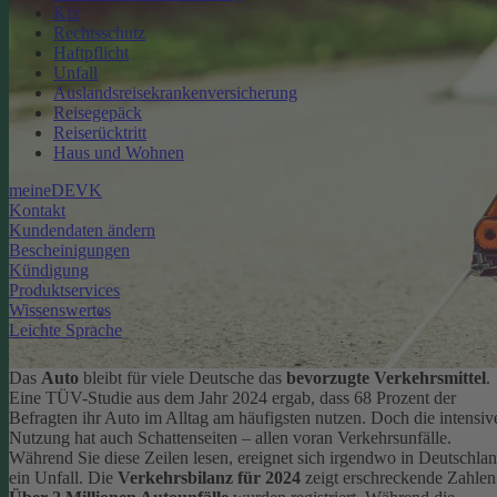
Kfz
Rechtsschutz
Haftpflicht
Unfall
Auslandsreisekrankenversicherung
Reisegepäck
Reiserücktritt
Haus und Wohnen
meineDEVK
Kontakt
Kundendaten ändern
Bescheinigungen
Kündigung
Produktservices
Wissenswertes
Leichte Sprache
Das
Auto
bleibt für viele Deutsche das
bevorzugte Verkehrsmittel
.
Eine TÜV-Studie aus dem Jahr 2024 ergab, dass 68 Prozent der
Befragten ihr Auto im Alltag am häufigsten nutzen.
Doch die intensiv
Nutzung hat auch Schattenseiten – allen voran Verkehrsunfälle.
Während Sie diese Zeilen lesen, ereignet sich irgendwo in Deutschla
ein Unfall. Die
Verkehrsbilanz für 2024
zeigt erschreckende Zahlen