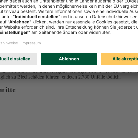
 Eine TÜV-Studie aus dem Jahr 2024 ergab, dass 68 Prozent der Befrag
nd Sie diese Zeilen lesen, ereignet sich irgendwo in Deutschland ein 
iglich zu Blechschäden führten, endeten 2.780 Unfälle tödlich.
ritte