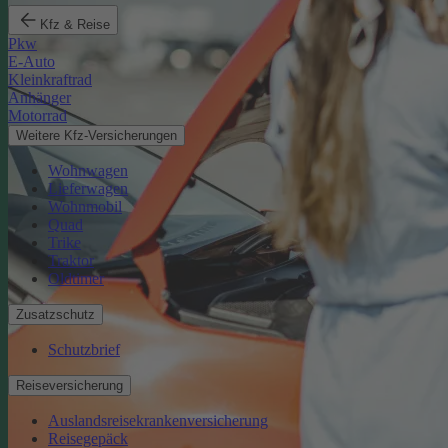
Kfz & Reise
Pkw
E-Auto
Kleinkraftrad
Anhänger
Motorrad
Weitere Kfz-Versicherungen
Wohnwagen
Lieferwagen
Wohnmobil
Quad
Trike
Traktor
Oldtimer
Zusatzschutz
Schutzbrief
Reiseversicherung
Auslandsreisekrankenversicherung
Reisegepäck