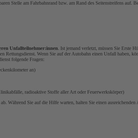
tbaren Stelle am Fahrbahnrand bzw. am Rand des Seitenstreifens auf. Bea
eren Unfallteilnehmer:innen
. Ist jemand verletzt, müssen Sie Erste H
en Rettungsdienst. Wenn Sie auf der Autobahn einen Unfall haben, kön
ienst folgende Fragen:
eckenkilometer an)
linikabfälle, radioaktive Stoffe aller Art oder Feuerwerkskörper)
n
ab. Während Sie auf die Hilfe warten, halten Sie einen ausreichende