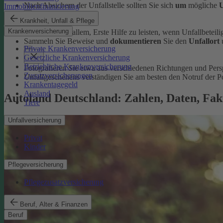
Nach Absichern der Unfallstelle sollten Sie sich
um
mögliche
U
Immobilienfinanzierung
Krankheit, Unfall & Pflege
Krankenversicherung
Dazu zählt vor allem, Erste Hilfe zu leisten, wenn Unfallbeteilig
Sammeln Sie Beweise und
dokumentieren
Sie den
Unfallort
Private Krankenversicherung
Gesetzliche Krankenversicherung
Betriebliche Krankenversicherung
Fotografieren Sie etwa aus verschiedenen Richtungen und Per
Zusatzversicherungen
Unfallgeschehens verständigen Sie am besten den Notruf der Po
Krankentagegeld
Ausland
Autoland Deutschland: Zahlen, Daten, Fak
Tiere
Unfallversicherung
Privat
Kinder
Pflegeversicherung
Pflegezusatzversicherung
Beruf, Alter & Finanzen
Beruf