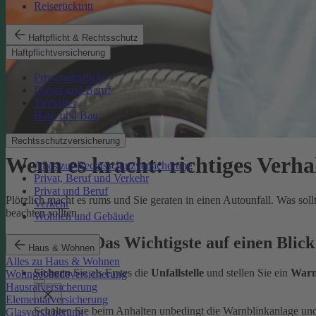
Reiserücktritt
Haftpflicht & Rechtsschutz
Haftpflichtversicherung
Privathaftpflicht
Dienst und Beruf
Tierhalter
Haus und Bau
Rechtsschutzversicherung
Wenn es kracht: richtiges Verha
Alles zur Rechtsschutzversicherung
Privat, Beruf und Verkehr
Privat und Beruf
Plötzlich macht es rums und Sie geraten in einen Autounfall. Was sol
Verkehr
beachten sollten.
Wohnen und Gebäude
Autounfall: Das Wichtigste auf einen Blick
Haus & Wohnen
Alles zu Haus & Wohnen
Sichern
Sie als Erstes die
Unfallstelle
und stellen Sie ein
Warn
Wohngebäudeversicherung
Hausratversicherung
Elementarversicherung
Schalten Sie beim Anhalten unbedingt die Warnblinkanlage un
Glasversicherung