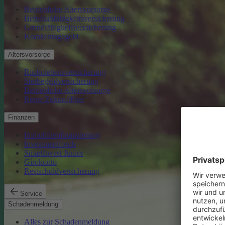
Betriebliche Altersvorsorge
Berufsunfähigkeitsversicherung
Grundfähigkeitsversicherung
Krankentagegeld
Altersvorsorge
Risikolebensversicherung
Sterbegeldversicherung
Betriebliche Altersvorsorge
Rente ZukunftPlus
Finanzen
Immobilienfinanzierung
Investmentfonds
SmartInvest Junior
Girokonto
Restschuldversicherung
Service
Schadenmeldung
Alles zur Schadenmeldung