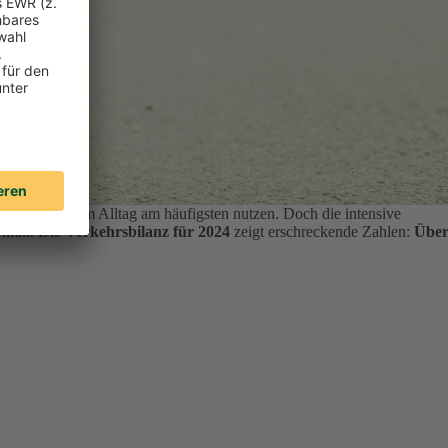
ten ihr Auto im Alltag am häufigsten nutzen.
Doch die intensive
Unfall. Die
Verkehrsbilanz für 2024
zeigt erschreckende Zahlen:
Übe