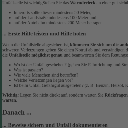
Unfallstelle ist wichtig
Stellen Sie das
Warndreieck
an einer gut sich
Innerorts sollte dieser mindestens 50 Meter,
auf der Landstraße mindestens 100 Meter und
auf der Autobahn mindestens 200 Meter betragen.
... Erste Hilfe leisten und Hilfe holen
Wenn die Unfallstelle abgesichert ist,
kümmern
Sie sich
um die and
schweren Verletzungen geben Sie einen Notruf ab und verständigen d
die
Unfallstelle möglichst genau
und beantworten Sie dem Rettungsd
Wo ist der Unfall geschehen? (geben Sie Fahrtrichtung und Str
Was ist passiert?
Wie viele Menschen sind betroffen?
Welche Verletzungen liegen vor?
Ist beim Unfall Gefahrgut ausgetreten? (z. B. Benzin, Heizöl, K
Wichtig:
Legen Sie nicht direkt auf, sondern warten Sie
Rückfrage
warten
.
Danach ...
... Beweise sichern und Unfall dokumentieren