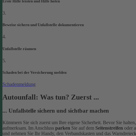
Erste Hilfe leisten und Hilfe holen
3.
Beweise sichern und Unfallstelle dokumentieren
4.
Unfallstelle räumen
5.
Schaden bei der Versicherung melden
Schadenmeldung
Autounfall: Was tun? Zuerst ...
... Unfallstelle sichern und sichtbar machen
Kümmern Sie sich zuerst um Ihre eigene Sicherheit. Bevor Sie halten
aufmerksam. Im Anschluss
parken
Sie auf dem
Seitenstreifen
oder 
und nehmen Sie Ihr Handy, den Verbandskasten und das Warndreieck 