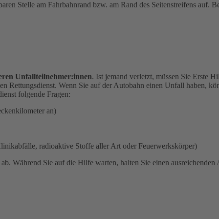
tbaren Stelle am Fahrbahnrand bzw. am Rand des Seitenstreifens auf. Bea
eren Unfallteilnehmer:innen
. Ist jemand verletzt, müssen Sie Erste H
en Rettungsdienst. Wenn Sie auf der Autobahn einen Unfall haben, kön
ienst folgende Fragen:
eckenkilometer an)
linikabfälle, radioaktive Stoffe aller Art oder Feuerwerkskörper)
n
ab. Während Sie auf die Hilfe warten, halten Sie einen ausreichende