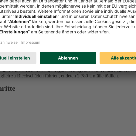
 Eine TÜV-Studie aus dem Jahr 2024 ergab, dass 68 Prozent der Befrag
nd Sie diese Zeilen lesen, ereignet sich irgendwo in Deutschland ein 
iglich zu Blechschäden führten, endeten 2.780 Unfälle tödlich.
ritte