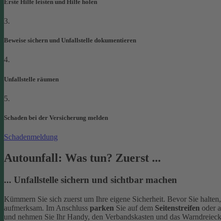
Erste Hilfe leisten und Hilfe holen
3.
Beweise sichern und Unfallstelle dokumentieren
4.
Unfallstelle räumen
5.
Schaden bei der Versicherung melden
Schadenmeldung
Autounfall: Was tun? Zuerst ...
... Unfallstelle sichern und sichtbar machen
Kümmern Sie sich zuerst um Ihre eigene Sicherheit. Bevor Sie halten
aufmerksam. Im Anschluss
parken
Sie auf dem
Seitenstreifen
oder 
und nehmen Sie Ihr Handy, den Verbandskasten und das Warndreieck 