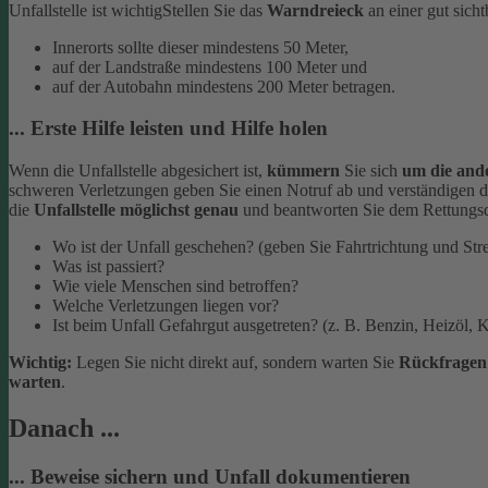
Unfallstelle ist wichtig
Stellen Sie das
Warndreieck
an einer gut sich
Innerorts sollte dieser mindestens 50 Meter,
auf der Landstraße mindestens 100 Meter und
auf der Autobahn mindestens 200 Meter betragen.
... Erste Hilfe leisten und Hilfe holen
Wenn die Unfallstelle abgesichert ist,
kümmern
Sie sich
um die and
schweren Verletzungen geben Sie einen Notruf ab und verständigen d
die
Unfallstelle möglichst genau
und beantworten Sie dem Rettungsd
Wo ist der Unfall geschehen? (geben Sie Fahrtrichtung und Str
Was ist passiert?
Wie viele Menschen sind betroffen?
Welche Verletzungen liegen vor?
Ist beim Unfall Gefahrgut ausgetreten? (z. B. Benzin, Heizöl, K
Wichtig:
Legen Sie nicht direkt auf, sondern warten Sie
Rückfrage
warten
.
Danach ...
... Beweise sichern und Unfall dokumentieren