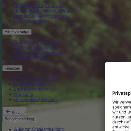
Betriebliche Altersvorsorge
Berufsunfähigkeitsversicherung
Grundfähigkeitsversicherung
Krankentagegeld
Altersvorsorge
Risikolebensversicherung
Sterbegeldversicherung
Betriebliche Altersvorsorge
Rente ZukunftPlus
Finanzen
Immobilienfinanzierung
Investmentfonds
SmartInvest Junior
Girokonto
Restschuldversicherung
Service
Schadenmeldung
Alles zur Schadenmeldung