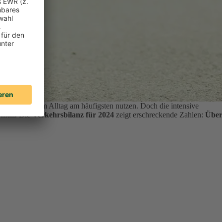
ten ihr Auto im Alltag am häufigsten nutzen.
Doch die intensive
Unfall. Die
Verkehrsbilanz für 2024
zeigt erschreckende Zahlen:
Übe