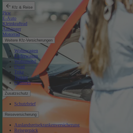
Kfz & Reise
Pkw
E-Auto
Kleinkraftrad
Anhänger
Motorrad
Weitere Kfz-Versicherungen
Wohnwagen
Lieferwagen
Wohnmobil
Quad
Trike
Traktor
Oldtimer
Zusatzschutz
Schutzbrief
Reiseversicherung
Auslandsreisekrankenversicherung
Reisegepäck