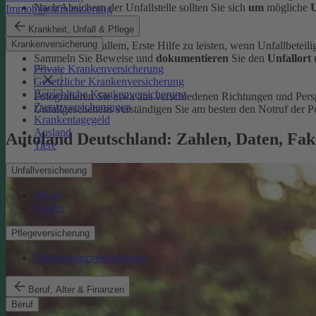
Nach Absichern der Unfallstelle sollten Sie sich
um
mögliche
U
Immobilienfinanzierung
Krankheit, Unfall & Pflege
Krankenversicherung
Dazu zählt vor allem, Erste Hilfe zu leisten, wenn Unfallbeteilig
Sammeln Sie Beweise und
dokumentieren
Sie den
Unfallort
Private Krankenversicherung
Gesetzliche Krankenversicherung
Betriebliche Krankenversicherung
Fotografieren Sie etwa aus verschiedenen Richtungen und Per
Zusatzversicherungen
Unfallgeschehens verständigen Sie am besten den Notruf der Po
Krankentagegeld
Ausland
Autoland Deutschland: Zahlen, Daten, Fak
Tiere
Unfallversicherung
Privat
Kinder
Pflegeversicherung
Pflegezusatzversicherung
Beruf, Alter & Finanzen
Beruf