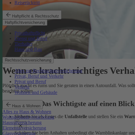
Reiserücktritt
Haftpflicht & Rechtsschutz
Haftpflichtversicherung
Privathaftpflicht
Dienst und Beruf
Tierhalter
Haus und Bau
Rechtsschutzversicherung
Wenn es kracht: richtiges Verha
Alles zur Rechtsschutzversicherung
Privat, Beruf und Verkehr
Privat und Beruf
Plötzlich macht es rums und Sie geraten in einen Autounfall. Was sol
Verkehr
beachten sollten.
Wohnen und Gebäude
Autounfall: Das Wichtigste auf einen Blick
Haus & Wohnen
Alles zu Haus & Wohnen
Sichern
Sie als Erstes die
Unfallstelle
und stellen Sie ein
Warn
Wohngebäudeversicherung
Hausratversicherung
Elementarversicherung
Schalten Sie beim Anhalten unbedingt die Warnblinkanlage un
Glasversicherung