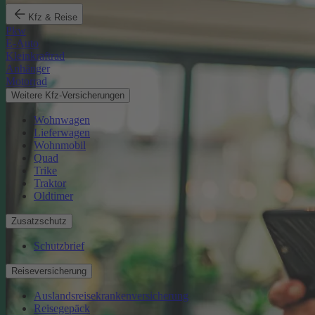
Kfz & Reise
Pkw
E-Auto
Kleinkraftrad
Anhänger
Motorrad
Weitere Kfz-Versicherungen
Wohnwagen
Lieferwagen
Wohnmobil
Quad
Trike
Traktor
Oldtimer
Zusatzschutz
Schutzbrief
Reiseversicherung
Auslandsreisekrankenversicherung
Reisegepäck