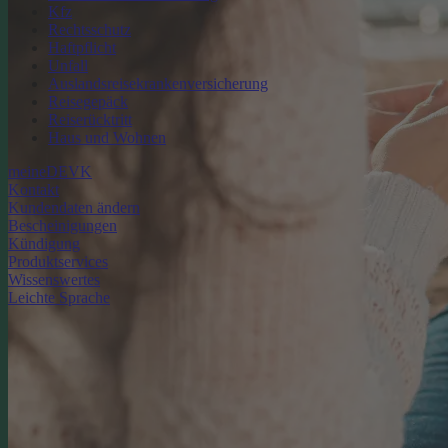
Kfz
Rechtsschutz
Haftpflicht
Unfall
Auslandsreisekrankenversicherung
Reisegepäck
Reiserücktritt
Haus und Wohnen
meineDEVK
Kontakt
Kundendaten ändern
Bescheinigungen
Kündigung
Produktservices
Wissenswertes
Leichte Sprache