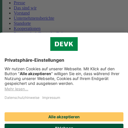
Presse
Das sind wir
Vorstand
Unternehmensberichte
Standorte
Kooperationen
Partnerschaft Deutsche Bahn
Nachhaltigkeit
Cookie-Einstellungen
Datenschutz
Impressum
Streitbeilegung
Nutzungshinweise
EU-Transparenzverordnung
Compliance
Barrierefreiheit
Social Media Icons sowie Verlinkungen, die mit
gekennzeichnet