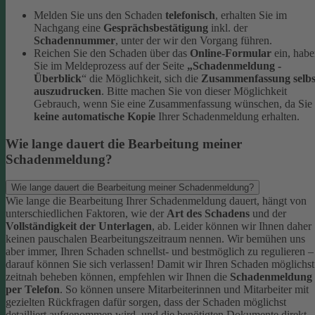
Melden Sie uns den Schaden
telefonisch
, erhalten Sie im
Nachgang eine
Gesprächsbestätigung
inkl. der
Schadennummer
, unter der wir den Vorgang führen.
Reichen Sie den Schaden über das
Online-Formular
ein, hab
Sie im Meldeprozess auf der Seite
„Schadenmeldung -
Überblick
“ die Möglichkeit, sich die
Zusammenfassung selbs
auszudrucken
. Bitte machen Sie von dieser Möglichkeit
Gebrauch, wenn Sie eine Zusammenfassung wünschen, da Sie
keine automatische Kopie
Ihrer Schadenmeldung erhalten.
Wie lange dauert die Bearbeitung meiner
Schadenmeldung?
Wie lange dauert die Bearbeitung meiner Schadenmeldung?
Wie lange die Bearbeitung Ihrer Schadenmeldung dauert, hängt von
unterschiedlichen Faktoren, wie der
Art des Schadens
und der
Vollständigkeit der Unterlagen
, ab. Leider können wir Ihnen daher
keinen pauschalen Bearbeitungszeitraum nennen. Wir bemühen uns
aber immer, Ihren Schaden schnellst- und bestmöglich zu regulieren –
darauf können Sie sich verlassen!
Damit wir Ihren Schaden möglichst
zeitnah beheben können, empfehlen wir Ihnen die
Schadenmeldung
per Telefon
. So können unsere Mitarbeiterinnen und Mitarbeiter mit
gezielten Rückfragen dafür sorgen, dass der Schaden möglichst
detailliert aufgenommen wird, und die benötigten Dokumente direkt