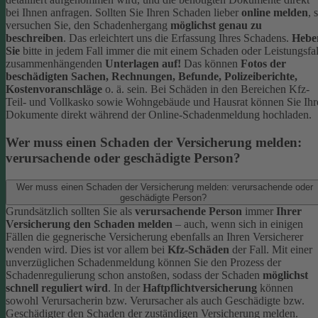
bei Ihnen anfragen.
Sollten Sie Ihren Schaden lieber
online melden
, 
versuchen Sie, den Schadenhergang
möglichst genau zu
beschreiben
. Das erleichtert uns die Erfassung Ihres Schadens.
Hebe
Sie
bitte in jedem Fall immer die mit einem Schaden oder Leistungsfal
zusammenhängenden
Unterlagen auf!
Das können
Fotos der
beschädigten Sachen, Rechnungen, Befunde, Polizeiberichte,
Kostenvoranschläge
o. ä. sein.
Bei Schäden in den Bereichen Kfz-
Teil- und Vollkasko sowie Wohngebäude und Hausrat können Sie Ihr
Dokumente direkt während der Online-Schadenmeldung hochladen.
Wer muss einen Schaden der Versicherung melden:
verursachende oder geschädigte Person?
Wer muss einen Schaden der Versicherung melden: verursachende oder
geschädigte Person?
Grundsätzlich sollten Sie als
verursachende Person
immer
Ihrer
Versicherung den Schaden melden
– auch, wenn sich in einigen
Fällen die gegnerische Versicherung ebenfalls an Ihren Versicherer
wenden wird. Dies ist vor allem bei
Kfz-Schäden
der Fall.
Mit einer
unverzüglichen Schadenmeldung können Sie den Prozess der
Schadenregulierung schon anstoßen, sodass der Schaden
möglichst
schnell reguliert wird
.
In der
Haftpflichtversicherung
können
sowohl Verursacherin bzw. Verursacher als auch Geschädigte bzw.
Geschädigter den Schaden der zuständigen Versicherung melden.