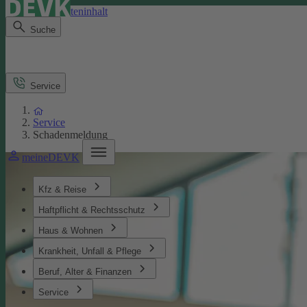
Direkt zum Seiteninhalt
Suche
Service
Service
Schadenmeldung
meineDEVK
Kfz & Reise
Haftpflicht & Rechtsschutz
Haus & Wohnen
Krankheit, Unfall & Pflege
Beruf, Alter & Finanzen
Service