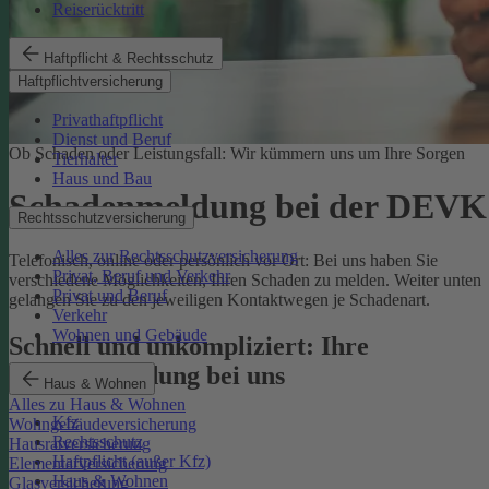
Reiserücktritt
Haftpflicht & Rechtsschutz
Haftpflichtversicherung
Privathaftpflicht
Dienst und Beruf
Ob Schaden oder Leistungsfall: Wir kümmern uns um Ihre Sorgen
Tierhalter
Haus und Bau
Schadenmeldung bei der DEVK
Rechtsschutzversicherung
Alles zur Rechtsschutzversicherung
Telefonisch, online oder persönlich vor Ort: Bei uns haben Sie
Privat, Beruf und Verkehr
verschiedene Möglichkeiten, Ihren Schaden zu melden. Weiter unten
Privat und Beruf
gelangen Sie zu den jeweiligen Kontaktwegen je Schadenart.
Verkehr
Wohnen und Gebäude
Schnell und unkompliziert: Ihre
Schadenmeldung bei uns
Haus & Wohnen
Alles zu Haus & Wohnen
Kfz
Wohngebäudeversicherung
Rechtsschutz
Hausratversicherung
Haftpflicht (außer Kfz)
Elementarversicherung
Haus & Wohnen
Glasversicherung