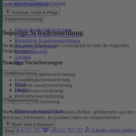
private Unfallversicherung
Immobilienfinanzierung
Auslandskrankenschutz
Krankheit, Unfall & Pflege
Reiserücktritt
Krankenversicherung
Reisegepäck
Private Krankenversicherung
Sonstige Schadenmeldung
Gesetzliche Krankenversicherung
Betriebliche Krankenversicherung
Sie haben einen Schaden oder Leistungsfall in einer der folgenden
Zusatzversicherungen
Versicherungen?
Krankentagegeld
Ausland
Sonstige Versicherungen
Tiere
Unfallversicherung
Berufsunfähigkeitsversicherung
Grundfähigkeitsversicherung
Privat
Kranken(-zusatz)versicherung
Kinder
Pflegezusatzversicherung
Risikolebensversicherung
Pflegeversicherung
Sterbegeldversicherung
Pflegezusatzversicherung
Wir kümmern uns darum!
24-Stunden-Hotline, gebührenfrei aus dem
deutschen Telefonnetz. Im Ausland fallen die entsprechenden
Landesgebühren an:
Beruf, Alter & Finanzen
0800 4-757-757
+49 221 757-757
Schaden online melden
Beruf