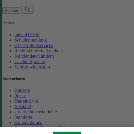
Suchen
Service
meineDEVK
Schadenmeldung
Kfz-Produktservices
Rechtsschutz-Fall melden
Kundendaten ändern
Leichte Sprache
Vertrag widerrufen
Unternehmen
Karriere
Presse
Das sind wir
Vorstand
Unternehmensberichte
Standorte
Kooperationen
Partnerschaft Deutsche Bahn
Nachhaltigkeit