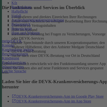
Kfz
Rechtsschutz
Die Funktionen und Services im Überblick
Haftpflicht
Unfall
Fotografieren und direktes Einreichen Ihrer Rechnungen
Auslandsreisekrankenversicherung
Erhalt einer Nachricht bei erfolgter Bearbeitung Ihrer Rechnun
Reisegepäck
Übersicht zu Vertragsinhalten
Reiserücktritt
Hilfe im Ausland
Haus und Wohnen
telefonische Beratung bei Fragen zu Versicherungen, Vorsorge
oder DEVK-Services
meineDEVK
digitale Sprechstunde durch unseren Kooperationspartner, den
Kontakt
Malteser Hilfsdienst, über den Anbieter Medgate Deutschland
Kundendaten ändern
DEVK-Chat-Beratung
Bescheinigungen
Suche nach einer DEVK-Beratung vor Ort in Deutschland
Kündigung
Produktservices
Selbstverständlich entwickeln wir den Funktionsumfang unserer App
Wissenswertes
weiter. Sie können also auf neue Funktionen und Services gespannt
Leichte Sprache
sein.
Laden Sie hier die DEVK-Krankenversicherungs-Ap
herunter
DEVK-Krankenversicherungs-App im Google Play Store
DEVK-Krankenversicherungs-App im App Store