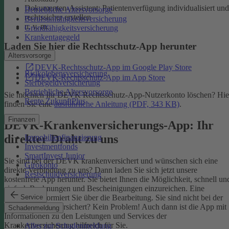
Dokumenten-Assistent: Patientenverfügung individualisiert und
Betriebliche Altersvorsorge
rechtssicher erstellen
Berufsunfähigkeitsversicherung
u. v. m.
Grundfähigkeitsversicherung
Krankentagegeld
Laden Sie hier die Rechtsschutz-App herunter
Altersvorsorge
DEVK-Rechtsschutz-App im Google Play Store
Risikolebensversicherung
DEVK-Rechtsschutz-App im App Store
Sterbegeldversicherung
Betriebliche Altersvorsorge
Sie möchten Ihr DEVK Rechtsschutz-App-Nutzerkonto löschen? Hie
Rente ZukunftPlus
finden Sie eine
ausführliche Anleitung (PDF, 343 KB)
.
Finanzen
DEVK-Krankenversicherungs-App: Ihr
direkter Draht zu uns
Immobilienfinanzierung
Investmentfonds
SmartInvest Junior
Sie sind bei der DEVK krankenversichert und wünschen sich eine
Girokonto
direkte Verbindung zu uns? Dann laden Sie sich jetzt unsere
Restschuldversicherung
kostenfreie App herunter. Sie bietet Ihnen die Möglichkeit, schnell un
einfach Rechnungen und Bescheinigungen einzureichen. Eine
Service
Nachricht informiert Sie über die Bearbeitung.
Sie sind nicht bei der
DEVK krankenversichert? Kein Problem! Auch dann ist die App mit
Schadenmeldung
Informationen zu den Leistungen und Services der
Krankenversicherung hilfreich für Sie.
Alles zur Schadenmeldung