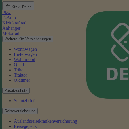
Kfz & Reise
Pkw
E-Auto
Kleinkraftrad
Anhänger
Motorrad
Weitere Kfz-Versicherungen
Wohnwagen
Lieferwagen
Wohnmobil
Quad
Trike
Traktor
Oldtimer
Zusatzschutz
Schutzbrief
Reiseversicherung
Auslandsreisekrankenversicherung
Reisegepäck