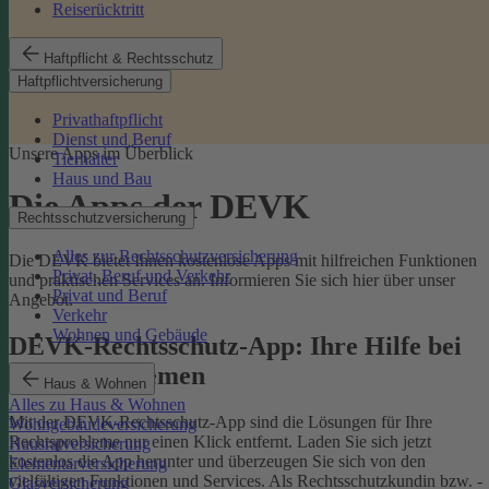
Reiserücktritt
Haftpflicht & Rechtsschutz
Haftpflichtversicherung
Privathaftpflicht
Dienst und Beruf
Unsere Apps im Überblick
Tierhalter
Haus und Bau
Die Apps der DEVK
Rechtsschutzversicherung
Alles zur Rechtsschutzversicherung
Die DEVK bietet Ihnen kostenlose Apps mit hilfreichen Funktionen
Privat, Beruf und Verkehr
und praktischen Services an. Informieren Sie sich hier über unser
Privat und Beruf
Angebot.
Verkehr
Wohnen und Gebäude
DEVK-Rechtsschutz-App: Ihre Hilfe bei
Rechtsproblemen
Haus & Wohnen
Alles zu Haus & Wohnen
Mit der DEVK-Rechtsschutz-App sind die Lösungen für Ihre
Wohngebäudeversicherung
Rechtsprobleme nur einen Klick entfernt. Laden Sie sich jetzt
Hausratversicherung
kostenlos die App herunter und überzeugen Sie sich von den
Elementarversicherung
vielfältigen Funktionen und Services. Als Rechtsschutzkundin bzw. -
Glasversicherung