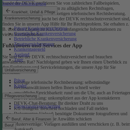
kunde der DEVK profitieren Sie von zahlreichen Fallbeispielen,
Immobilienfinanzierung
informativen Ratgeberbeiträgen zu alltäglichen Rechtsfragen,
Krankheit, Unfall & Pflege
Musterverträgen und einer sofortigen telefonischen Rechtsberatung.
Krankenversicherung
Aber auch, wenn Sie nicht bei der DEVK rechtsschutzversichert sind
finden Sie in unserer App Hilfe für Ihr Rechtsproblem. Sie erhalten z.
Private Krankenversicherung
B. über den Zugang zu KLUGO umfangreiche Informationen zu
Gesetzliche Krankenversicherung
vielen Rechtsgebieten.
Betriebliche Krankenversicherung
Zusatzversicherungen
Funktionen und Services der App
Krankentagegeld
Ausland
Sie sind bei der DEVK rechtsschutzversichert und brauchen
Tiere
anwaltlichen Rat? Nachfolgend geben wir Ihnen einen Überblick zu
den Funktionen und Serviceleistungen, die unsere App für Sie
Unfallversicherung
bereithält:
Privat
sofortige telefonische Rechtsberatung: selbstständige
Kinder
Rechtsanwält:innen helfen Ihnen schnell weiter
anwaltliche Erreichbarkeit: rund um die Uhr, auch an Feiertage
Pflegeversicherung
DEVK-Beratung: unkompliziert aus der App kontaktieren
DEVK-Chat-Beratung: Ihr direkter Draht zu uns
Pflegezusatzversicherung
Kfz-Bußgeld: Bescheid hochladen und Fall melden
Dokumenten-Upload: benötigte Dokumente fotografieren und
an den Anwalt oder die Anwältin schicken
Beruf, Alter & Finanzen
Musterverträge: Vorlagen ausfüllen und verschicken (z. B. bei
Beruf
Autokauf)