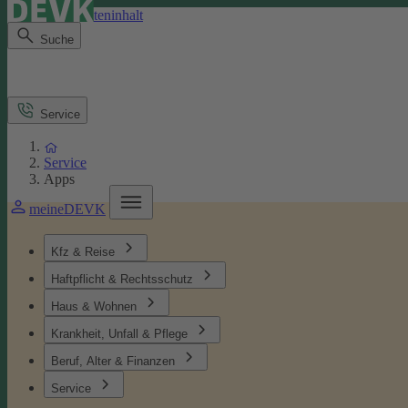
Direkt zum Seiteninhalt
Suche
Service
Service
Apps
meineDEVK
Kfz & Reise
Haftpflicht & Rechtsschutz
Haus & Wohnen
Krankheit, Unfall & Pflege
Beruf, Alter & Finanzen
Service