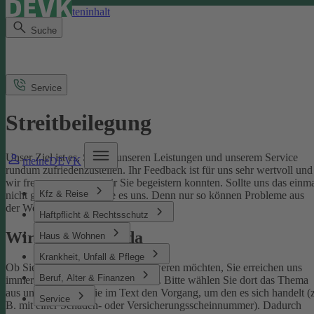
Direkt zum Seiteninhalt
Suche
Service
Streitbeilegung
Unser Ziel ist es, Sie mit unseren Leistungen und unserem Service
meineDEVK
rundum zufriedenzustellen. Ihr Feedback ist für uns sehr wertvoll und
wir freuen uns, wenn wir Sie begeistern konnten. Sollte uns das einm
Kfz & Reise
nicht gelingen, sagen Sie es uns. Denn nur so können Probleme aus
der Welt geschafft werden.
Haftpflicht & Rechtsschutz
Wir sind für Sie da
Haus & Wohnen
Krankheit, Unfall & Pflege
Ob Sie uns loben oder sich beschweren möchten, Sie erreichen uns
Beruf, Alter & Finanzen
immer über unser
Kontaktformular
. Bitte wählen Sie dort das Thema
aus und benennen Sie im Text den Vorgang, um den es sich handelt (z
Service
B. mit einer Schaden- oder Versicherungsscheinnummer). Dadurch