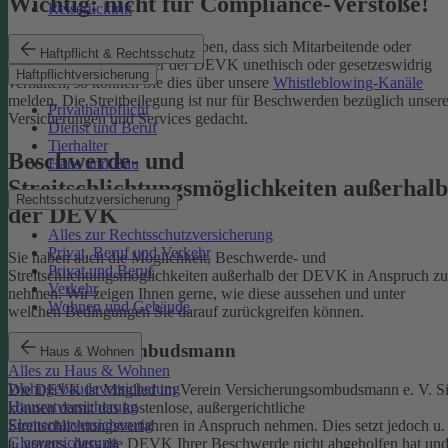
Wichtig: nicht für Compliance-Verstöße!
Reiserücktritt
Wenn Sie Kenntnis darüber haben, dass sich Mitarbeitende oder
Haftpflicht & Rechtsschutz
Partnerinnen und Partner der DEVK unethisch oder gesetzeswidrig
Haftpflichtversicherung
verhalten, so können Sie dies über unsere
Whistleblowing-Kanäle
melden. Die Streitbeilegung ist nur für Beschwerden bezüglich unsere
Privathaftpflicht
Versicherungen und Services gedacht.
Dienst und Beruf
Tierhalter
Beschwerde- und
Haus und Bau
Streitschlichtungsmöglichkeiten außerhalb
Rechtsschutzversicherung
der DEVK
Alles zur Rechtsschutzversicherung
Privat, Beruf und Verkehr
Sie haben auch die Möglichkeit, Beschwerde- und
Privat und Beruf
Streitschlichtungsmöglichkeiten außerhalb der DEVK in Anspruch zu
Verkehr
nehmen. Wir zeigen Ihnen gerne, wie diese aussehen und unter
Wohnen und Gebäude
welchen Bedingungen Sie darauf zurückgreifen können.
Versicherungsombudsmann
Haus & Wohnen
Alles zu Haus & Wohnen
Wohngebäudeversicherung
Die DEVK ist Mitglied im Verein Versicherungsombudsmann e. V. S
Hausratversicherung
können damit das kostenlose, außergerichtliche
Elementarversicherung
Streitschlichtungsverfahren in Anspruch nehmen. Dies setzt jedoch u.
Glasversicherung
a. voraus, dass die DEVK Ihrer Beschwerde nicht abgeholfen hat un