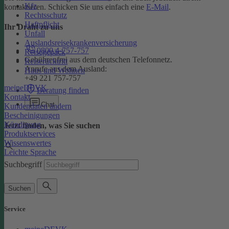
Kfz
kontaktieren. Schicken Sie uns einfach eine
E-Mail
.
Rechtsschutz
Haftpflicht
Ihr Draht zu uns
Unfall
Auslandsreisekrankenversicherung
0800 4-757-757
Reisegepäck
Gebührenfrei aus dem deutschen Telefonnetz.
Reiserücktritt
Anrufe aus dem Ausland:
Haus und Wohnen
+49 221 757-757
meineDEVK
Beratung finden
Kontakt
Chat
Kundendaten ändern
Bescheinigungen
Kündigung
Jetzt finden, was Sie suchen
Produktservices
Wissenswertes
Leichte Sprache
Suchbegriff
Suchen
Service