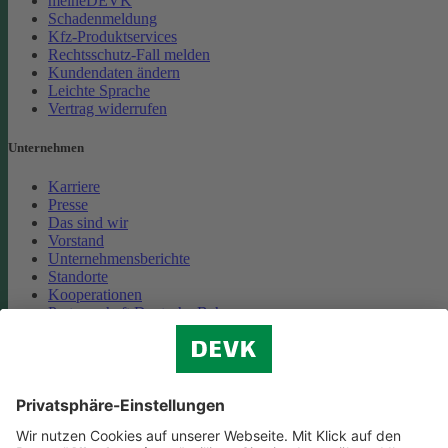
meineDEVK
Schadenmeldung
Kfz-Produktservices
Rechtsschutz-Fall melden
Kundendaten ändern
Leichte Sprache
Vertrag widerrufen
Unternehmen
Karriere
Presse
Das sind wir
Vorstand
Unternehmensberichte
Standorte
Kooperationen
Partnerschaft Deutsche Bahn
Nachhaltigkeit