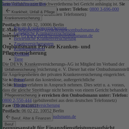
Immobilienfinanzierung
kein Verfahren zum Beschwerdethema bei Gericht anhängig ist.
Sie
erreichen den Ombudsmann unter:
Telefon:
0800 3-696-000
Krankheit, Unfall & Pflege
(gebührenfrei aus dem deutschen Telefonnetz)
Krankenversicherung
Fax:
0800 3-699-000
Postfach:
08 06 32, 10006 Berlin
Private Krankenversicherung
E-Mail:
beschwerde@versicherungsombudsmann.de
Gesetzliche Krankenversicherung
Internet:
www.versicherungsombudsmann.de
Betriebliche Krankenversicherung
Zusatzversicherungen
Ombudsmann Private Kranken- und
Krankentagegeld
Pflegeversicherung
Ausland
Tiere
Die DEVK Krankenversicherungs-AG ist Mitglied im Verband der
privaten Krankenversicherung e. V. Dieser hat eine Ombudsmannstel
Unfallversicherung
für Angelegenheiten der privaten Krankenversicherung eingerichtet.
Privat
Sie können damit das kostenlose, außergerichtliche
Kinder
Schlichtungsverfahren in Anspruch nehmen. Dies setzt u. a. voraus,
dass die gleiche Streitfrage nicht bereits von einem Gericht behandelt
wird oder wurde.
Sie erreichen den Ombudsmann unter:
Telefon:
Pflegeversicherung
0800 2-550-444
(gebührenfrei aus dem deutschen Telefonnetz)
Pflegezusatzversicherung
Fax:
030 20458931
Postfach:
06 02 22, 10052 Berlin
Internet:
www.pkv-ombudsmann.de
Beruf, Alter & Finanzen
Beruf
Bundesanstalt für Finanzdienstleistungsaufsicht