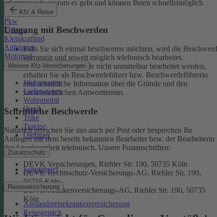
erkennen wir, worum es geht und können Ihnen schnellstmöglich
weiterhelfen.
Kfz & Reise
Pkw
Umgang mit Beschwerden
E-Auto
Kleinkraftrad
Anhänger
Falls Sie sich einmal beschweren möchten, wird die Beschwer
Motorrad
vorrangig und soweit möglich telefonisch bearbeitet.
Weitere Kfz-Versicherungen
Kann eine Beschwerde nicht unmittelbar bearbeitet werden,
erhalten Sie als Beschwerdeführer bzw. Beschwerdeführerin
Wohnwagen
eine schriftliche Information über die Gründe und den
Lieferwagen
voraussichtlichen Antworttermin.
Wohnmobil
Quad
Schriftliche Beschwerde
Trike
Traktor
Natürlich erreichen Sie uns auch per Post oder besprechen Ihr
Oldtimer
Anliegen mit dem bereits bekannten Bearbeiter bzw. der Bearbeiterin
der Angelegenheit telefonisch.
Unsere Postanschriften:
Zusatzschutz
DEVK Versicherungen, Riehler Str. 190, 50735 Köln
Schutzbrief
DEVK Rechtsschutz-Versicherungs-AG, Riehler Str. 190,
50735 Köln
Reiseversicherung
DEVK Krankenversicherungs-AG, Riehler Str. 190, 50735
Köln
Auslandsreisekrankenversicherung
Reisegepäck