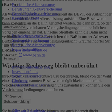
(BaFin)
Betriebliche Altersvorsorge
Berufsunfähigkeitsversicherung
Grundfähigkeitsversicherung
Als Versicherungsunternehmen unterliegt die DEVK der Aufsicht der
Krankentagegeld
Bundesanstalt für Finanzdienstleistungsaufsicht. Eine Beschwerde
kann kostenfrei an die BaFin gerichtet werden, die dann prüft, ob der
Altersvorsorge
Versicherer die vereinbarten Vertragsbedingungen und rechtlichen
Vorgaben eingehalten hat. Einzelne Streitfälle kann die Bafin nicht
Risikolebensversicherung
verbindlich entscheiden.
Sie erreichen die BaFin unter:
Adresse:
Sterbegeldversicherung
Bundesanstalt für Finanzdienstleistungsaufsicht, Graurheindorfer Str.
Betriebliche Altersvorsorge
108, 53117 Bonn
Rente ZukunftPlus
E-Mail:
poststelle@bafin.de
Internet:
www.bafin.de
Finanzen
Wichtig: Rechtsweg bleibt unberührt
Immobilienfinanzierung
Investmentfonds
SmartInvest Junior
Ihre Möglichkeit, den Rechtsweg zu beschreiten, bleibt von der Wahl
Girokonto
einer der oben genannten Beschwerdemöglichkeiten unberührt.
Restschuldversicherung
Welches Gericht für Klagen gegen uns zuständig ist, können Sie den
Versicherungsbedingungen entnehmen.
Service
Kontakt
Schadenmeldung
Alles zur Schadenmeldung
Sie haben noch Fragen? Sie können uns auch jederzeit direkt