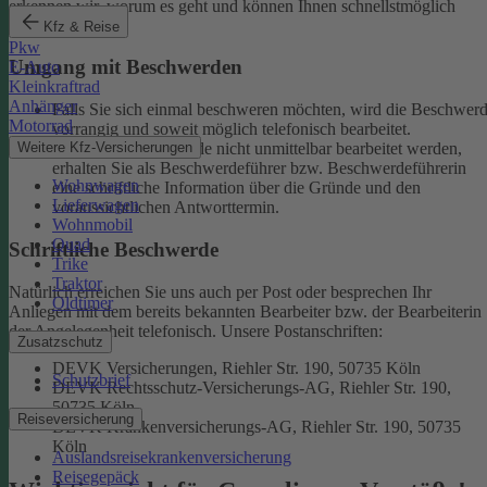
erkennen wir, worum es geht und können Ihnen schnellstmöglich
weiterhelfen.
Kfz & Reise
Pkw
Umgang mit Beschwerden
E-Auto
Kleinkraftrad
Anhänger
Falls Sie sich einmal beschweren möchten, wird die Beschwer
Motorrad
vorrangig und soweit möglich telefonisch bearbeitet.
Weitere Kfz-Versicherungen
Kann eine Beschwerde nicht unmittelbar bearbeitet werden,
erhalten Sie als Beschwerdeführer bzw. Beschwerdeführerin
Wohnwagen
eine schriftliche Information über die Gründe und den
Lieferwagen
voraussichtlichen Antworttermin.
Wohnmobil
Quad
Schriftliche Beschwerde
Trike
Traktor
Natürlich erreichen Sie uns auch per Post oder besprechen Ihr
Oldtimer
Anliegen mit dem bereits bekannten Bearbeiter bzw. der Bearbeiterin
der Angelegenheit telefonisch.
Unsere Postanschriften:
Zusatzschutz
DEVK Versicherungen, Riehler Str. 190, 50735 Köln
Schutzbrief
DEVK Rechtsschutz-Versicherungs-AG, Riehler Str. 190,
50735 Köln
Reiseversicherung
DEVK Krankenversicherungs-AG, Riehler Str. 190, 50735
Köln
Auslandsreisekrankenversicherung
Reisegepäck