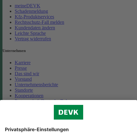
meineDEVK
Schadenmeldung
Kfz-Produktservices
Rechtsschutz-Fall melden
Kundendaten ändern
Leichte Sprache
Vertrag widerrufen
Unternehmen
Karriere
Presse
Das sind wir
Vorstand
Unternehmensberichte
Standorte
Kooperationen
Partnerschaft Deutsche Bahn
Nachhaltigkeit