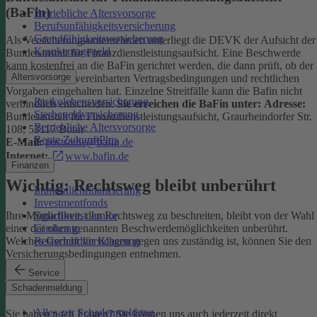
(BaFin)
Betriebliche Altersvorsorge
Berufsunfähigkeitsversicherung
Grundfähigkeitsversicherung
Als Versicherungsunternehmen unterliegt die DEVK der Aufsicht der
Krankentagegeld
Bundesanstalt für Finanzdienstleistungsaufsicht. Eine Beschwerde
kann kostenfrei an die BaFin gerichtet werden, die dann prüft, ob der
Altersvorsorge
Versicherer die vereinbarten Vertragsbedingungen und rechtlichen
Vorgaben eingehalten hat. Einzelne Streitfälle kann die Bafin nicht
Risikolebensversicherung
verbindlich entscheiden.
Sie erreichen die BaFin unter:
Adresse:
Sterbegeldversicherung
Bundesanstalt für Finanzdienstleistungsaufsicht, Graurheindorfer Str.
Betriebliche Altersvorsorge
108, 53117 Bonn
Rente ZukunftPlus
E-Mail:
poststelle@bafin.de
Internet:
www.bafin.de
Finanzen
Wichtig: Rechtsweg bleibt unberührt
Immobilienfinanzierung
Investmentfonds
SmartInvest Junior
Ihre Möglichkeit, den Rechtsweg zu beschreiten, bleibt von der Wahl
Girokonto
einer der oben genannten Beschwerdemöglichkeiten unberührt.
Restschuldversicherung
Welches Gericht für Klagen gegen uns zuständig ist, können Sie den
Versicherungsbedingungen entnehmen.
Service
Kontakt
Schadenmeldung
Alles zur Schadenmeldung
Sie haben noch Fragen? Sie können uns auch jederzeit direkt