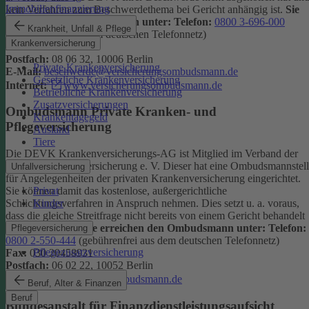
Immobilienfinanzierung
kein Verfahren zum Beschwerdethema bei Gericht anhängig ist.
Sie
erreichen den Ombudsmann unter:
Telefon:
0800 3-696-000
Krankheit, Unfall & Pflege
(gebührenfrei aus dem deutschen Telefonnetz)
Krankenversicherung
Fax:
0800 3-699-000
Postfach:
08 06 32, 10006 Berlin
Private Krankenversicherung
E-Mail:
beschwerde@versicherungsombudsmann.de
Gesetzliche Krankenversicherung
Internet:
www.versicherungsombudsmann.de
Betriebliche Krankenversicherung
Zusatzversicherungen
Ombudsmann Private Kranken- und
Krankentagegeld
Pflegeversicherung
Ausland
Tiere
Die DEVK Krankenversicherungs-AG ist Mitglied im Verband der
privaten Krankenversicherung e. V. Dieser hat eine Ombudsmannstel
Unfallversicherung
für Angelegenheiten der privaten Krankenversicherung eingerichtet.
Privat
Sie können damit das kostenlose, außergerichtliche
Kinder
Schlichtungsverfahren in Anspruch nehmen. Dies setzt u. a. voraus,
dass die gleiche Streitfrage nicht bereits von einem Gericht behandelt
wird oder wurde.
Sie erreichen den Ombudsmann unter:
Telefon:
Pflegeversicherung
0800 2-550-444
(gebührenfrei aus dem deutschen Telefonnetz)
Pflegezusatzversicherung
Fax:
030 20458931
Postfach:
06 02 22, 10052 Berlin
Internet:
www.pkv-ombudsmann.de
Beruf, Alter & Finanzen
Beruf
Bundesanstalt für Finanzdienstleistungsaufsicht