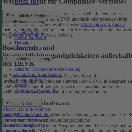
Wichtig: nicht für Compliance-Verstöße!
Reiserücktritt
Wenn Sie Kenntnis darüber haben, dass sich Mitarbeitende oder
Haftpflicht & Rechtsschutz
Partnerinnen und Partner der DEVK unethisch oder gesetzeswidrig
Haftpflichtversicherung
verhalten, so können Sie dies über unsere
Whistleblowing-Kanäle
melden. Die Streitbeilegung ist nur für Beschwerden bezüglich unsere
Privathaftpflicht
Versicherungen und Services gedacht.
Dienst und Beruf
Tierhalter
Beschwerde- und
Haus und Bau
Streitschlichtungsmöglichkeiten außerhalb
Rechtsschutzversicherung
der DEVK
Alles zur Rechtsschutzversicherung
Privat, Beruf und Verkehr
Sie haben auch die Möglichkeit, Beschwerde- und
Privat und Beruf
Streitschlichtungsmöglichkeiten außerhalb der DEVK in Anspruch zu
Verkehr
nehmen. Wir zeigen Ihnen gerne, wie diese aussehen und unter
Wohnen und Gebäude
welchen Bedingungen Sie darauf zurückgreifen können.
Versicherungsombudsmann
Haus & Wohnen
Alles zu Haus & Wohnen
Wohngebäudeversicherung
Die DEVK ist Mitglied im Verein Versicherungsombudsmann e. V. S
Hausratversicherung
können damit das kostenlose, außergerichtliche
Elementarversicherung
Streitschlichtungsverfahren in Anspruch nehmen. Dies setzt jedoch u.
Glasversicherung
a. voraus, dass die DEVK Ihrer Beschwerde nicht abgeholfen hat un