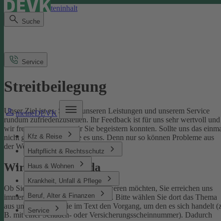
Direkt zum Seiteninhalt
Suche
Service
Streitbeilegung
Unser Ziel ist es, Sie mit unseren Leistungen und unserem Service
meineDEVK
rundum zufriedenzustellen. Ihr Feedback ist für uns sehr wertvoll und
wir freuen uns, wenn wir Sie begeistern konnten. Sollte uns das einm
Kfz & Reise
nicht gelingen, sagen Sie es uns. Denn nur so können Probleme aus
der Welt geschafft werden.
Haftpflicht & Rechtsschutz
Wir sind für Sie da
Haus & Wohnen
Krankheit, Unfall & Pflege
Ob Sie uns loben oder sich beschweren möchten, Sie erreichen uns
Beruf, Alter & Finanzen
immer über unser
Kontaktformular
. Bitte wählen Sie dort das Thema
aus und benennen Sie im Text den Vorgang, um den es sich handelt (z
Service
B. mit einer Schaden- oder Versicherungsscheinnummer). Dadurch