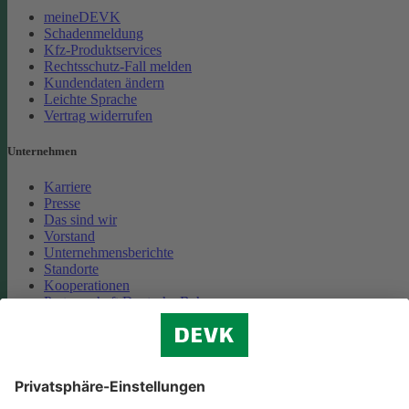
meineDEVK
Schadenmeldung
Kfz-Produktservices
Rechtsschutz-Fall melden
Kundendaten ändern
Leichte Sprache
Vertrag widerrufen
Unternehmen
Karriere
Presse
Das sind wir
Vorstand
Unternehmensberichte
Standorte
Kooperationen
Partnerschaft Deutsche Bahn
Nachhaltigkeit