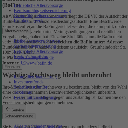
(BaFin)
Betriebliche Altersvorsorge
Berufsunfähigkeitsversicherung
Grundfähigkeitsversicherung
Als Versicherungsunternehmen unterliegt die DEVK der Aufsicht der
Krankentagegeld
Bundesanstalt für Finanzdienstleistungsaufsicht. Eine Beschwerde
kann kostenfrei an die BaFin gerichtet werden, die dann prüft, ob der
Altersvorsorge
Versicherer die vereinbarten Vertragsbedingungen und rechtlichen
Vorgaben eingehalten hat. Einzelne Streitfälle kann die Bafin nicht
Risikolebensversicherung
verbindlich entscheiden.
Sie erreichen die BaFin unter:
Adresse:
Sterbegeldversicherung
Bundesanstalt für Finanzdienstleistungsaufsicht, Graurheindorfer Str.
Betriebliche Altersvorsorge
108, 53117 Bonn
Rente ZukunftPlus
E-Mail:
poststelle@bafin.de
Internet:
www.bafin.de
Finanzen
Wichtig: Rechtsweg bleibt unberührt
Immobilienfinanzierung
Investmentfonds
SmartInvest Junior
Ihre Möglichkeit, den Rechtsweg zu beschreiten, bleibt von der Wahl
Girokonto
einer der oben genannten Beschwerdemöglichkeiten unberührt.
Restschuldversicherung
Welches Gericht für Klagen gegen uns zuständig ist, können Sie den
Versicherungsbedingungen entnehmen.
Service
Kontakt
Schadenmeldung
Alles zur Schadenmeldung
Sie haben noch Fragen? Sie können uns auch jederzeit direkt