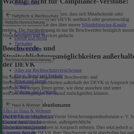
Wichtig: nicht für Compliance-Verstöße!
Reiserücktritt
Wenn Sie Kenntnis darüber haben, dass sich Mitarbeitende oder
Haftpflicht & Rechtsschutz
Partnerinnen und Partner der DEVK unethisch oder gesetzeswidrig
Haftpflichtversicherung
verhalten, so können Sie dies über unsere
Whistleblowing-Kanäle
melden. Die Streitbeilegung ist nur für Beschwerden bezüglich unsere
Privathaftpflicht
Versicherungen und Services gedacht.
Dienst und Beruf
Tierhalter
Beschwerde- und
Haus und Bau
Streitschlichtungsmöglichkeiten außerhalb
Rechtsschutzversicherung
der DEVK
Alles zur Rechtsschutzversicherung
Privat, Beruf und Verkehr
Sie haben auch die Möglichkeit, Beschwerde- und
Privat und Beruf
Streitschlichtungsmöglichkeiten außerhalb der DEVK in Anspruch zu
Verkehr
nehmen. Wir zeigen Ihnen gerne, wie diese aussehen und unter
Wohnen und Gebäude
welchen Bedingungen Sie darauf zurückgreifen können.
Versicherungsombudsmann
Haus & Wohnen
Alles zu Haus & Wohnen
Wohngebäudeversicherung
Die DEVK ist Mitglied im Verein Versicherungsombudsmann e. V. S
Hausratversicherung
können damit das kostenlose, außergerichtliche
Elementarversicherung
Streitschlichtungsverfahren in Anspruch nehmen. Dies setzt jedoch u.
Glasversicherung
a. voraus, dass die DEVK Ihrer Beschwerde nicht abgeholfen hat un