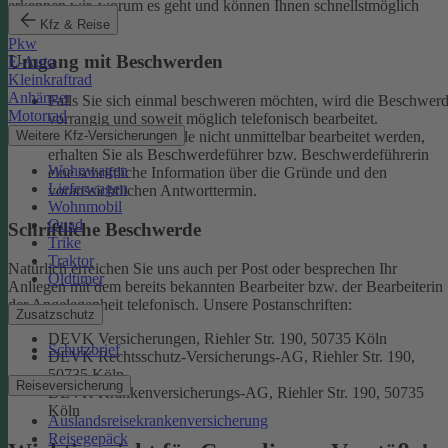
erkennen wir, worum es geht und können Ihnen schnellstmöglich
weiterhelfen.
Kfz & Reise
Pkw
Umgang mit Beschwerden
E-Auto
Kleinkraftrad
Anhänger
Falls Sie sich einmal beschweren möchten, wird die Beschwer
Motorrad
vorrangig und soweit möglich telefonisch bearbeitet.
Weitere Kfz-Versicherungen
Kann eine Beschwerde nicht unmittelbar bearbeitet werden,
erhalten Sie als Beschwerdeführer bzw. Beschwerdeführerin
Wohnwagen
eine schriftliche Information über die Gründe und den
Lieferwagen
voraussichtlichen Antworttermin.
Wohnmobil
Quad
Schriftliche Beschwerde
Trike
Traktor
Natürlich erreichen Sie uns auch per Post oder besprechen Ihr
Oldtimer
Anliegen mit dem bereits bekannten Bearbeiter bzw. der Bearbeiterin
der Angelegenheit telefonisch.
Unsere Postanschriften:
Zusatzschutz
DEVK Versicherungen, Riehler Str. 190, 50735 Köln
Schutzbrief
DEVK Rechtsschutz-Versicherungs-AG, Riehler Str. 190,
50735 Köln
Reiseversicherung
DEVK Krankenversicherungs-AG, Riehler Str. 190, 50735
Köln
Auslandsreisekrankenversicherung
Reisegepäck