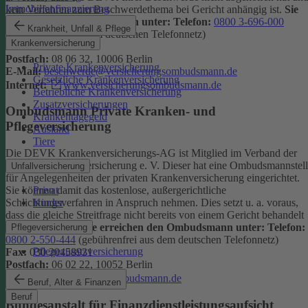
Immobilienfinanzierung
kein Verfahren zum Beschwerdethema bei Gericht anhängig ist.
Sie
erreichen den Ombudsmann unter:
Telefon:
0800 3-696-000
Krankheit, Unfall & Pflege
(gebührenfrei aus dem deutschen Telefonnetz)
Krankenversicherung
Fax:
0800 3-699-000
Postfach:
08 06 32, 10006 Berlin
Private Krankenversicherung
E-Mail:
beschwerde@versicherungsombudsmann.de
Gesetzliche Krankenversicherung
Internet:
www.versicherungsombudsmann.de
Betriebliche Krankenversicherung
Zusatzversicherungen
Ombudsmann Private Kranken- und
Krankentagegeld
Pflegeversicherung
Ausland
Tiere
Die DEVK Krankenversicherungs-AG ist Mitglied im Verband der
privaten Krankenversicherung e. V. Dieser hat eine Ombudsmannstel
Unfallversicherung
für Angelegenheiten der privaten Krankenversicherung eingerichtet.
Privat
Sie können damit das kostenlose, außergerichtliche
Kinder
Schlichtungsverfahren in Anspruch nehmen. Dies setzt u. a. voraus,
dass die gleiche Streitfrage nicht bereits von einem Gericht behandelt
wird oder wurde.
Sie erreichen den Ombudsmann unter:
Telefon:
Pflegeversicherung
0800 2-550-444
(gebührenfrei aus dem deutschen Telefonnetz)
Pflegezusatzversicherung
Fax:
030 20458931
Postfach:
06 02 22, 10052 Berlin
Internet:
www.pkv-ombudsmann.de
Beruf, Alter & Finanzen
Beruf
Bundesanstalt für Finanzdienstleistungsaufsicht