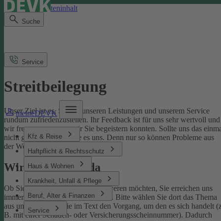
Direkt zum Seiteninhalt
Suche
Service
Streitbeilegung
Unser Ziel ist es, Sie mit unseren Leistungen und unserem Service
meineDEVK
rundum zufriedenzustellen. Ihr Feedback ist für uns sehr wertvoll und
wir freuen uns, wenn wir Sie begeistern konnten. Sollte uns das einm
Kfz & Reise
nicht gelingen, sagen Sie es uns. Denn nur so können Probleme aus
der Welt geschafft werden.
Haftpflicht & Rechtsschutz
Wir sind für Sie da
Haus & Wohnen
Krankheit, Unfall & Pflege
Ob Sie uns loben oder sich beschweren möchten, Sie erreichen uns
Beruf, Alter & Finanzen
immer über unser
Kontaktformular
. Bitte wählen Sie dort das Thema
aus und benennen Sie im Text den Vorgang, um den es sich handelt (z
Service
B. mit einer Schaden- oder Versicherungsscheinnummer). Dadurch