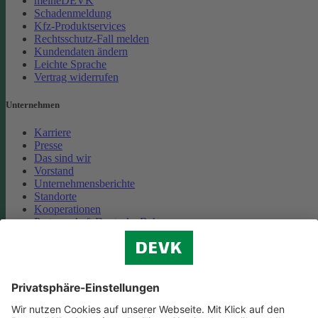
meineDEVK
Schadenmeldung
Kfz-Produktservices
Rechtsschutz-Fall melden
Kundendaten ändern
Leichte Sprache
Vertrag widerrufen
Unternehmen
Karriere
Presse
Das sind wir
Vorstand
Unternehmensberichte
Standorte
Kooperationen
Partnerschaft Deutsche Bahn
Nachhaltigkeit