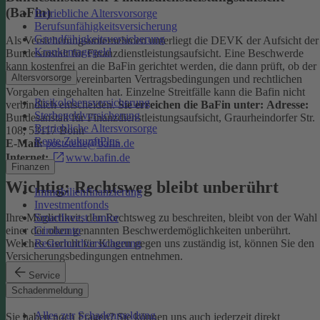
(BaFin)
Betriebliche Altersvorsorge
Berufsunfähigkeitsversicherung
Grundfähigkeitsversicherung
Als Versicherungsunternehmen unterliegt die DEVK der Aufsicht der
Krankentagegeld
Bundesanstalt für Finanzdienstleistungsaufsicht. Eine Beschwerde
kann kostenfrei an die BaFin gerichtet werden, die dann prüft, ob der
Altersvorsorge
Versicherer die vereinbarten Vertragsbedingungen und rechtlichen
Vorgaben eingehalten hat. Einzelne Streitfälle kann die Bafin nicht
Risikolebensversicherung
verbindlich entscheiden.
Sie erreichen die BaFin unter:
Adresse:
Sterbegeldversicherung
Bundesanstalt für Finanzdienstleistungsaufsicht, Graurheindorfer Str.
Betriebliche Altersvorsorge
108, 53117 Bonn
Rente ZukunftPlus
E-Mail:
poststelle@bafin.de
Internet:
www.bafin.de
Finanzen
Wichtig: Rechtsweg bleibt unberührt
Immobilienfinanzierung
Investmentfonds
SmartInvest Junior
Ihre Möglichkeit, den Rechtsweg zu beschreiten, bleibt von der Wahl
Girokonto
einer der oben genannten Beschwerdemöglichkeiten unberührt.
Restschuldversicherung
Welches Gericht für Klagen gegen uns zuständig ist, können Sie den
Versicherungsbedingungen entnehmen.
Service
Kontakt
Schadenmeldung
Alles zur Schadenmeldung
Sie haben noch Fragen? Sie können uns auch jederzeit direkt