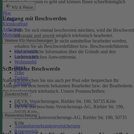
erkennen wir, worum es geht und können Ihnen schnellstmöglich
weiterhelfen.
Kfz & Reise
Pkw
Umgang mit Beschwerden
E-Auto
Kleinkraftrad
Anhänger
Falls Sie sich einmal beschweren möchten, wird die Beschwer
Motorrad
vorrangig und soweit möglich telefonisch bearbeitet.
Weitere Kfz-Versicherungen
Kann eine Beschwerde nicht unmittelbar bearbeitet werden,
erhalten Sie als Beschwerdeführer bzw. Beschwerdeführerin
Wohnwagen
eine schriftliche Information über die Gründe und den
Lieferwagen
voraussichtlichen Antworttermin.
Wohnmobil
Quad
Schriftliche Beschwerde
Trike
Traktor
Natürlich erreichen Sie uns auch per Post oder besprechen Ihr
Oldtimer
Anliegen mit dem bereits bekannten Bearbeiter bzw. der Bearbeiterin
der Angelegenheit telefonisch.
Unsere Postanschriften:
Zusatzschutz
DEVK Versicherungen, Riehler Str. 190, 50735 Köln
Schutzbrief
DEVK Rechtsschutz-Versicherungs-AG, Riehler Str. 190,
50735 Köln
Reiseversicherung
DEVK Krankenversicherungs-AG, Riehler Str. 190, 50735
Köln
Auslandsreisekrankenversicherung
Reisegepäck