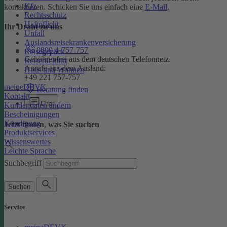
Kfz
kontaktieren. Schicken Sie uns einfach eine
E-Mail
.
Rechtsschutz
Haftpflicht
Ihr Draht zu uns
Unfall
Auslandsreisekrankenversicherung
0800 4-757-757
Reisegepäck
Gebührenfrei aus dem deutschen Telefonnetz.
Reiserücktritt
Anrufe aus dem Ausland:
Haus und Wohnen
+49 221 757-757
meineDEVK
Beratung finden
Kontakt
Chat
Kundendaten ändern
Bescheinigungen
Kündigung
Jetzt finden, was Sie suchen
Produktservices
Wissenswertes
Leichte Sprache
Suchbegriff
Suchen
Service