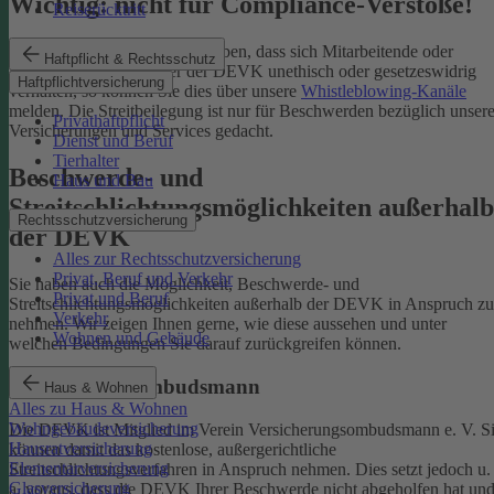
Wichtig: nicht für Compliance-Verstöße!
Reiserücktritt
Wenn Sie Kenntnis darüber haben, dass sich Mitarbeitende oder
Haftpflicht & Rechtsschutz
Partnerinnen und Partner der DEVK unethisch oder gesetzeswidrig
Haftpflichtversicherung
verhalten, so können Sie dies über unsere
Whistleblowing-Kanäle
melden. Die Streitbeilegung ist nur für Beschwerden bezüglich unsere
Privathaftpflicht
Versicherungen und Services gedacht.
Dienst und Beruf
Tierhalter
Beschwerde- und
Haus und Bau
Streitschlichtungsmöglichkeiten außerhalb
Rechtsschutzversicherung
der DEVK
Alles zur Rechtsschutzversicherung
Privat, Beruf und Verkehr
Sie haben auch die Möglichkeit, Beschwerde- und
Privat und Beruf
Streitschlichtungsmöglichkeiten außerhalb der DEVK in Anspruch zu
Verkehr
nehmen. Wir zeigen Ihnen gerne, wie diese aussehen und unter
Wohnen und Gebäude
welchen Bedingungen Sie darauf zurückgreifen können.
Versicherungsombudsmann
Haus & Wohnen
Alles zu Haus & Wohnen
Wohngebäudeversicherung
Die DEVK ist Mitglied im Verein Versicherungsombudsmann e. V. S
Hausratversicherung
können damit das kostenlose, außergerichtliche
Elementarversicherung
Streitschlichtungsverfahren in Anspruch nehmen. Dies setzt jedoch u.
Glasversicherung
a. voraus, dass die DEVK Ihrer Beschwerde nicht abgeholfen hat un