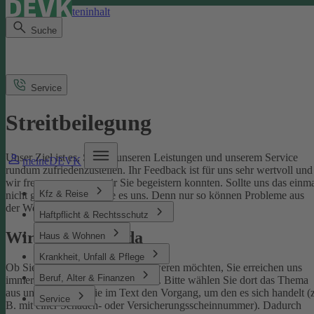
Direkt zum Seiteninhalt
Suche
Service
Streitbeilegung
Unser Ziel ist es, Sie mit unseren Leistungen und unserem Service
meineDEVK
rundum zufriedenzustellen. Ihr Feedback ist für uns sehr wertvoll und
wir freuen uns, wenn wir Sie begeistern konnten. Sollte uns das einm
Kfz & Reise
nicht gelingen, sagen Sie es uns. Denn nur so können Probleme aus
der Welt geschafft werden.
Haftpflicht & Rechtsschutz
Wir sind für Sie da
Haus & Wohnen
Krankheit, Unfall & Pflege
Ob Sie uns loben oder sich beschweren möchten, Sie erreichen uns
Beruf, Alter & Finanzen
immer über unser
Kontaktformular
. Bitte wählen Sie dort das Thema
aus und benennen Sie im Text den Vorgang, um den es sich handelt (z
Service
B. mit einer Schaden- oder Versicherungsscheinnummer). Dadurch