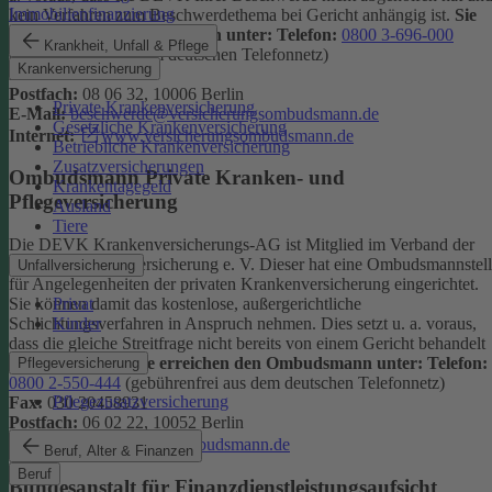
Immobilienfinanzierung
kein Verfahren zum Beschwerdethema bei Gericht anhängig ist.
Sie
erreichen den Ombudsmann unter:
Telefon:
0800 3-696-000
Krankheit, Unfall & Pflege
(gebührenfrei aus dem deutschen Telefonnetz)
Krankenversicherung
Fax:
0800 3-699-000
Postfach:
08 06 32, 10006 Berlin
Private Krankenversicherung
E-Mail:
beschwerde@versicherungsombudsmann.de
Gesetzliche Krankenversicherung
Internet:
www.versicherungsombudsmann.de
Betriebliche Krankenversicherung
Zusatzversicherungen
Ombudsmann Private Kranken- und
Krankentagegeld
Pflegeversicherung
Ausland
Tiere
Die DEVK Krankenversicherungs-AG ist Mitglied im Verband der
privaten Krankenversicherung e. V. Dieser hat eine Ombudsmannstel
Unfallversicherung
für Angelegenheiten der privaten Krankenversicherung eingerichtet.
Privat
Sie können damit das kostenlose, außergerichtliche
Kinder
Schlichtungsverfahren in Anspruch nehmen. Dies setzt u. a. voraus,
dass die gleiche Streitfrage nicht bereits von einem Gericht behandelt
wird oder wurde.
Sie erreichen den Ombudsmann unter:
Telefon:
Pflegeversicherung
0800 2-550-444
(gebührenfrei aus dem deutschen Telefonnetz)
Pflegezusatzversicherung
Fax:
030 20458931
Postfach:
06 02 22, 10052 Berlin
Internet:
www.pkv-ombudsmann.de
Beruf, Alter & Finanzen
Beruf
Bundesanstalt für Finanzdienstleistungsaufsicht