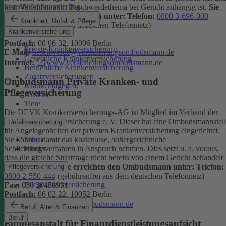
Immobilienfinanzierung
kein Verfahren zum Beschwerdethema bei Gericht anhängig ist.
Sie
erreichen den Ombudsmann unter:
Telefon:
0800 3-696-000
Krankheit, Unfall & Pflege
(gebührenfrei aus dem deutschen Telefonnetz)
Krankenversicherung
Fax:
0800 3-699-000
Postfach:
08 06 32, 10006 Berlin
Private Krankenversicherung
E-Mail:
beschwerde@versicherungsombudsmann.de
Gesetzliche Krankenversicherung
Internet:
www.versicherungsombudsmann.de
Betriebliche Krankenversicherung
Zusatzversicherungen
Ombudsmann Private Kranken- und
Krankentagegeld
Pflegeversicherung
Ausland
Tiere
Die DEVK Krankenversicherungs-AG ist Mitglied im Verband der
privaten Krankenversicherung e. V. Dieser hat eine Ombudsmannstel
Unfallversicherung
für Angelegenheiten der privaten Krankenversicherung eingerichtet.
Privat
Sie können damit das kostenlose, außergerichtliche
Kinder
Schlichtungsverfahren in Anspruch nehmen. Dies setzt u. a. voraus,
dass die gleiche Streitfrage nicht bereits von einem Gericht behandelt
wird oder wurde.
Sie erreichen den Ombudsmann unter:
Telefon:
Pflegeversicherung
0800 2-550-444
(gebührenfrei aus dem deutschen Telefonnetz)
Pflegezusatzversicherung
Fax:
030 20458931
Postfach:
06 02 22, 10052 Berlin
Internet:
www.pkv-ombudsmann.de
Beruf, Alter & Finanzen
Beruf
Bundesanstalt für Finanzdienstleistungsaufsicht