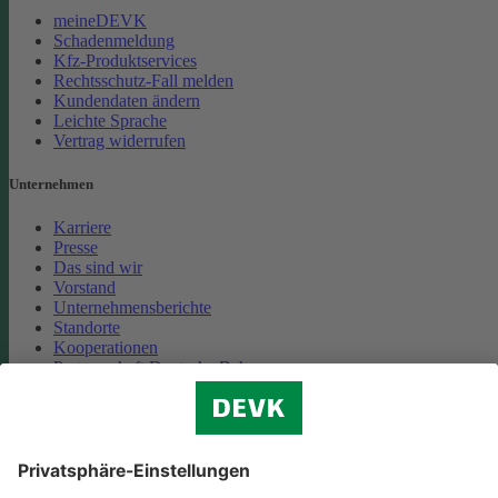
meineDEVK
Schadenmeldung
Kfz-Produktservices
Rechtsschutz-Fall melden
Kundendaten ändern
Leichte Sprache
Vertrag widerrufen
Unternehmen
Karriere
Presse
Das sind wir
Vorstand
Unternehmensberichte
Standorte
Kooperationen
Partnerschaft Deutsche Bahn
Nachhaltigkeit