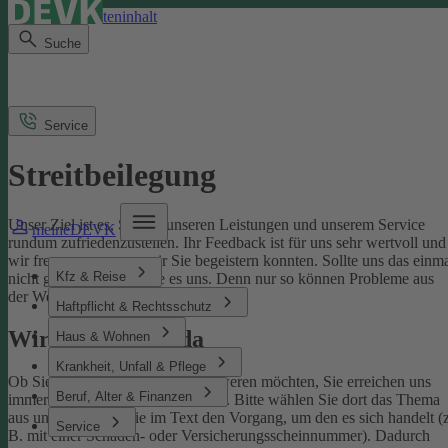
Direkt zum Seiteninhalt
Suche
Service
Streitbeilegung
Unser Ziel ist es, Sie mit unseren Leistungen und unserem Service
meineDEVK
rundum zufriedenzustellen. Ihr Feedback ist für uns sehr wertvoll und
wir freuen uns, wenn wir Sie begeistern konnten. Sollte uns das einm
Kfz & Reise
nicht gelingen, sagen Sie es uns. Denn nur so können Probleme aus
der Welt geschafft werden.
Haftpflicht & Rechtsschutz
Wir sind für Sie da
Haus & Wohnen
Krankheit, Unfall & Pflege
Ob Sie uns loben oder sich beschweren möchten, Sie erreichen uns
Beruf, Alter & Finanzen
immer über unser
Kontaktformular
. Bitte wählen Sie dort das Thema
aus und benennen Sie im Text den Vorgang, um den es sich handelt (z
Service
B. mit einer Schaden- oder Versicherungsscheinnummer). Dadurch