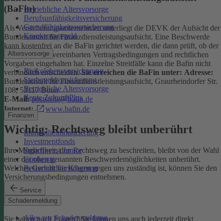
(BaFin)
Betriebliche Altersvorsorge
Berufsunfähigkeitsversicherung
Grundfähigkeitsversicherung
Als Versicherungsunternehmen unterliegt die DEVK der Aufsicht der
Krankentagegeld
Bundesanstalt für Finanzdienstleistungsaufsicht. Eine Beschwerde
kann kostenfrei an die BaFin gerichtet werden, die dann prüft, ob der
Altersvorsorge
Versicherer die vereinbarten Vertragsbedingungen und rechtlichen
Vorgaben eingehalten hat. Einzelne Streitfälle kann die Bafin nicht
Risikolebensversicherung
verbindlich entscheiden.
Sie erreichen die BaFin unter:
Adresse:
Sterbegeldversicherung
Bundesanstalt für Finanzdienstleistungsaufsicht, Graurheindorfer Str.
Betriebliche Altersvorsorge
108, 53117 Bonn
Rente ZukunftPlus
E-Mail:
poststelle@bafin.de
Internet:
www.bafin.de
Finanzen
Wichtig: Rechtsweg bleibt unberührt
Immobilienfinanzierung
Investmentfonds
SmartInvest Junior
Ihre Möglichkeit, den Rechtsweg zu beschreiten, bleibt von der Wahl
Girokonto
einer der oben genannten Beschwerdemöglichkeiten unberührt.
Restschuldversicherung
Welches Gericht für Klagen gegen uns zuständig ist, können Sie den
Versicherungsbedingungen entnehmen.
Service
Kontakt
Schadenmeldung
Alles zur Schadenmeldung
Sie haben noch Fragen? Sie können uns auch jederzeit direkt