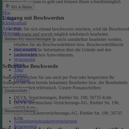
erkennen wir, worum es geht und können Ihnen schnellstmöglich
weiterhelfen.
Kfz & Reise
Pkw
Umgang mit Beschwerden
E-Auto
Kleinkraftrad
Anhänger
Falls Sie sich einmal beschweren möchten, wird die Beschwer
Motorrad
vorrangig und soweit möglich telefonisch bearbeitet.
Weitere Kfz-Versicherungen
Kann eine Beschwerde nicht unmittelbar bearbeitet werden,
erhalten Sie als Beschwerdeführer bzw. Beschwerdeführerin
Wohnwagen
eine schriftliche Information über die Gründe und den
Lieferwagen
voraussichtlichen Antworttermin.
Wohnmobil
Quad
Schriftliche Beschwerde
Trike
Traktor
Natürlich erreichen Sie uns auch per Post oder besprechen Ihr
Oldtimer
Anliegen mit dem bereits bekannten Bearbeiter bzw. der Bearbeiterin
der Angelegenheit telefonisch.
Unsere Postanschriften:
Zusatzschutz
DEVK Versicherungen, Riehler Str. 190, 50735 Köln
Schutzbrief
DEVK Rechtsschutz-Versicherungs-AG, Riehler Str. 190,
50735 Köln
Reiseversicherung
DEVK Krankenversicherungs-AG, Riehler Str. 190, 50735
Köln
Auslandsreisekrankenversicherung
Reisegepäck