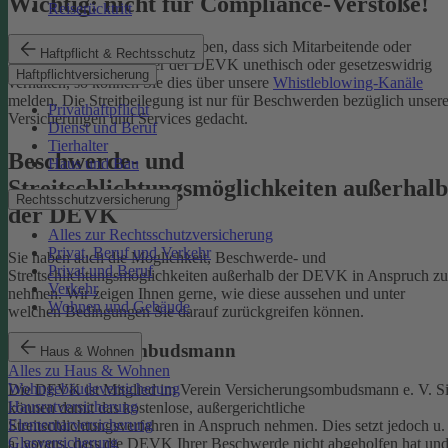
Wichtig: nicht für Compliance-Verstöße!
Reiserücktritt
Wenn Sie Kenntnis darüber haben, dass sich Mitarbeitende oder
Haftpflicht & Rechtsschutz
Partnerinnen und Partner der DEVK unethisch oder gesetzeswidrig
Haftpflichtversicherung
verhalten, so können Sie dies über unsere
Whistleblowing-Kanäle
melden. Die Streitbeilegung ist nur für Beschwerden bezüglich unsere
Privathaftpflicht
Versicherungen und Services gedacht.
Dienst und Beruf
Tierhalter
Beschwerde- und
Haus und Bau
Streitschlichtungsmöglichkeiten außerhalb
Rechtsschutzversicherung
der DEVK
Alles zur Rechtsschutzversicherung
Privat, Beruf und Verkehr
Sie haben auch die Möglichkeit, Beschwerde- und
Privat und Beruf
Streitschlichtungsmöglichkeiten außerhalb der DEVK in Anspruch zu
Verkehr
nehmen. Wir zeigen Ihnen gerne, wie diese aussehen und unter
Wohnen und Gebäude
welchen Bedingungen Sie darauf zurückgreifen können.
Versicherungsombudsmann
Haus & Wohnen
Alles zu Haus & Wohnen
Wohngebäudeversicherung
Die DEVK ist Mitglied im Verein Versicherungsombudsmann e. V. S
Hausratversicherung
können damit das kostenlose, außergerichtliche
Elementarversicherung
Streitschlichtungsverfahren in Anspruch nehmen. Dies setzt jedoch u.
Glasversicherung
a. voraus, dass die DEVK Ihrer Beschwerde nicht abgeholfen hat un