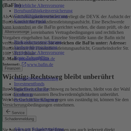
(BaFin)
Betriebliche Altersvorsorge
Berufsunfähigkeitsversicherung
Grundfähigkeitsversicherung
Als Versicherungsunternehmen unterliegt die DEVK der Aufsicht der
Krankentagegeld
Bundesanstalt für Finanzdienstleistungsaufsicht. Eine Beschwerde
kann kostenfrei an die BaFin gerichtet werden, die dann prüft, ob der
Altersvorsorge
Versicherer die vereinbarten Vertragsbedingungen und rechtlichen
Vorgaben eingehalten hat. Einzelne Streitfälle kann die Bafin nicht
Risikolebensversicherung
verbindlich entscheiden.
Sie erreichen die BaFin unter:
Adresse:
Sterbegeldversicherung
Bundesanstalt für Finanzdienstleistungsaufsicht, Graurheindorfer Str.
Betriebliche Altersvorsorge
108, 53117 Bonn
Rente ZukunftPlus
E-Mail:
poststelle@bafin.de
Internet:
www.bafin.de
Finanzen
Wichtig: Rechtsweg bleibt unberührt
Immobilienfinanzierung
Investmentfonds
SmartInvest Junior
Ihre Möglichkeit, den Rechtsweg zu beschreiten, bleibt von der Wahl
Girokonto
einer der oben genannten Beschwerdemöglichkeiten unberührt.
Restschuldversicherung
Welches Gericht für Klagen gegen uns zuständig ist, können Sie den
Versicherungsbedingungen entnehmen.
Service
Kontakt
Schadenmeldung
Alles zur Schadenmeldung
Sie haben noch Fragen? Sie können uns auch jederzeit direkt