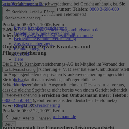
Immobilienfinanzierung
kein Verfahren zum Beschwerdethema bei Gericht anhängig ist.
Sie
erreichen den Ombudsmann unter:
Telefon:
0800 3-696-000
Krankheit, Unfall & Pflege
(gebührenfrei aus dem deutschen Telefonnetz)
Krankenversicherung
Fax:
0800 3-699-000
Postfach:
08 06 32, 10006 Berlin
Private Krankenversicherung
E-Mail:
beschwerde@versicherungsombudsmann.de
Gesetzliche Krankenversicherung
Internet:
www.versicherungsombudsmann.de
Betriebliche Krankenversicherung
Zusatzversicherungen
Ombudsmann Private Kranken- und
Krankentagegeld
Pflegeversicherung
Ausland
Tiere
Die DEVK Krankenversicherungs-AG ist Mitglied im Verband der
privaten Krankenversicherung e. V. Dieser hat eine Ombudsmannstel
Unfallversicherung
für Angelegenheiten der privaten Krankenversicherung eingerichtet.
Privat
Sie können damit das kostenlose, außergerichtliche
Kinder
Schlichtungsverfahren in Anspruch nehmen. Dies setzt u. a. voraus,
dass die gleiche Streitfrage nicht bereits von einem Gericht behandelt
wird oder wurde.
Sie erreichen den Ombudsmann unter:
Telefon:
Pflegeversicherung
0800 2-550-444
(gebührenfrei aus dem deutschen Telefonnetz)
Pflegezusatzversicherung
Fax:
030 20458931
Postfach:
06 02 22, 10052 Berlin
Internet:
www.pkv-ombudsmann.de
Beruf, Alter & Finanzen
Beruf
Bundesanstalt für Finanzdienstleistungsaufsicht