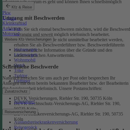
erkennen wir, worum es geht und können Ihnen schnellstmöglich
weiterhelfen.
Kfz & Reise
Pkw
Umgang mit Beschwerden
E-Auto
Kleinkraftrad
Anhänger
Falls Sie sich einmal beschweren möchten, wird die Beschwer
Motorrad
vorrangig und soweit möglich telefonisch bearbeitet.
Weitere Kfz-Versicherungen
Kann eine Beschwerde nicht unmittelbar bearbeitet werden,
erhalten Sie als Beschwerdeführer bzw. Beschwerdeführerin
Wohnwagen
eine schriftliche Information über die Gründe und den
Lieferwagen
voraussichtlichen Antworttermin.
Wohnmobil
Quad
Schriftliche Beschwerde
Trike
Traktor
Natürlich erreichen Sie uns auch per Post oder besprechen Ihr
Oldtimer
Anliegen mit dem bereits bekannten Bearbeiter bzw. der Bearbeiterin
der Angelegenheit telefonisch.
Unsere Postanschriften:
Zusatzschutz
DEVK Versicherungen, Riehler Str. 190, 50735 Köln
Schutzbrief
DEVK Rechtsschutz-Versicherungs-AG, Riehler Str. 190,
50735 Köln
Reiseversicherung
DEVK Krankenversicherungs-AG, Riehler Str. 190, 50735
Köln
Auslandsreisekrankenversicherung
Reisegepäck