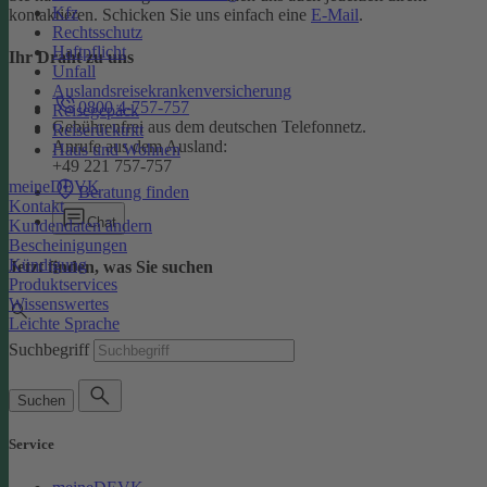
Kfz
kontaktieren. Schicken Sie uns einfach eine
E-Mail
.
Rechtsschutz
Haftpflicht
Ihr Draht zu uns
Unfall
Auslandsreisekrankenversicherung
0800 4-757-757
Reisegepäck
Gebührenfrei aus dem deutschen Telefonnetz.
Reiserücktritt
Anrufe aus dem Ausland:
Haus und Wohnen
+49 221 757-757
meineDEVK
Beratung finden
Kontakt
Chat
Kundendaten ändern
Bescheinigungen
Kündigung
Jetzt finden, was Sie suchen
Produktservices
Wissenswertes
Leichte Sprache
Suchbegriff
Suchen
Service