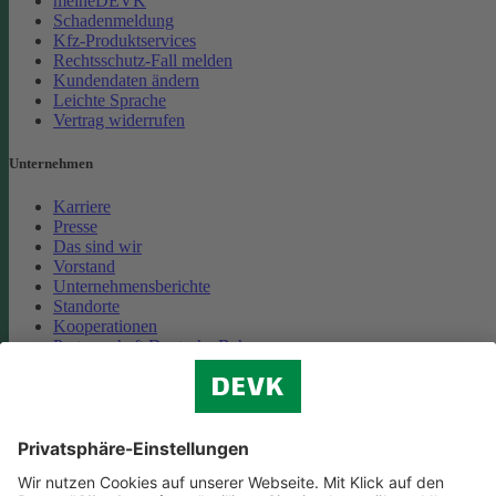
meineDEVK
Schadenmeldung
Kfz-Produktservices
Rechtsschutz-Fall melden
Kundendaten ändern
Leichte Sprache
Vertrag widerrufen
Unternehmen
Karriere
Presse
Das sind wir
Vorstand
Unternehmensberichte
Standorte
Kooperationen
Partnerschaft Deutsche Bahn
Nachhaltigkeit