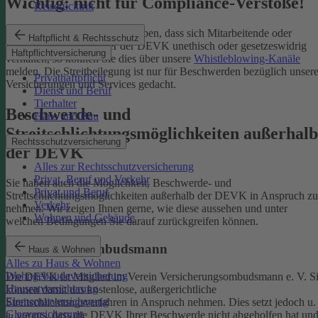
Wichtig: nicht für Compliance-Verstöße!
Reiserücktritt
Wenn Sie Kenntnis darüber haben, dass sich Mitarbeitende oder
Haftpflicht & Rechtsschutz
Partnerinnen und Partner der DEVK unethisch oder gesetzeswidrig
Haftpflichtversicherung
verhalten, so können Sie dies über unsere
Whistleblowing-Kanäle
melden. Die Streitbeilegung ist nur für Beschwerden bezüglich unsere
Privathaftpflicht
Versicherungen und Services gedacht.
Dienst und Beruf
Tierhalter
Beschwerde- und
Haus und Bau
Streitschlichtungsmöglichkeiten außerhalb
Rechtsschutzversicherung
der DEVK
Alles zur Rechtsschutzversicherung
Privat, Beruf und Verkehr
Sie haben auch die Möglichkeit, Beschwerde- und
Privat und Beruf
Streitschlichtungsmöglichkeiten außerhalb der DEVK in Anspruch zu
Verkehr
nehmen. Wir zeigen Ihnen gerne, wie diese aussehen und unter
Wohnen und Gebäude
welchen Bedingungen Sie darauf zurückgreifen können.
Versicherungsombudsmann
Haus & Wohnen
Alles zu Haus & Wohnen
Wohngebäudeversicherung
Die DEVK ist Mitglied im Verein Versicherungsombudsmann e. V. S
Hausratversicherung
können damit das kostenlose, außergerichtliche
Elementarversicherung
Streitschlichtungsverfahren in Anspruch nehmen. Dies setzt jedoch u.
Glasversicherung
a. voraus, dass die DEVK Ihrer Beschwerde nicht abgeholfen hat un