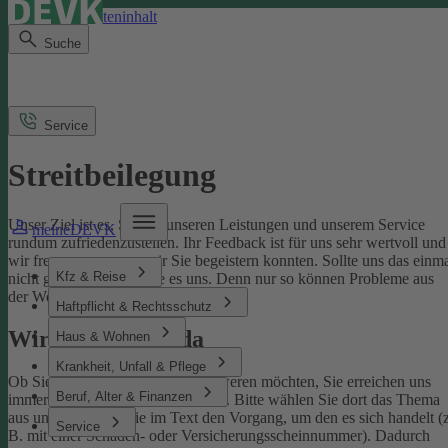
Direkt zum Seiteninhalt
Suche
Service
Streitbeilegung
Unser Ziel ist es, Sie mit unseren Leistungen und unserem Service
meineDEVK
rundum zufriedenzustellen. Ihr Feedback ist für uns sehr wertvoll und
wir freuen uns, wenn wir Sie begeistern konnten. Sollte uns das einm
Kfz & Reise
nicht gelingen, sagen Sie es uns. Denn nur so können Probleme aus
der Welt geschafft werden.
Haftpflicht & Rechtsschutz
Wir sind für Sie da
Haus & Wohnen
Krankheit, Unfall & Pflege
Ob Sie uns loben oder sich beschweren möchten, Sie erreichen uns
Beruf, Alter & Finanzen
immer über unser
Kontaktformular
. Bitte wählen Sie dort das Thema
aus und benennen Sie im Text den Vorgang, um den es sich handelt (z
Service
B. mit einer Schaden- oder Versicherungsscheinnummer). Dadurch