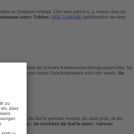
hren in Anspruch nehmen. Dies setzt jedoch u. a. voraus, dass die
budsmann unter:
Telefon:
0800 3-696-000
(gebührenfrei aus dem
 Angelegenheiten der privaten Krankenversicherung eingerichtet. Sie
age nicht bereits von einem Gericht behandelt wird oder wurde.
Sie
kostenfrei an die BaFin gerichtet werden, die dann prüft, ob der
dlich entscheiden.
Sie erreichen die BaFin unter:
Adresse: