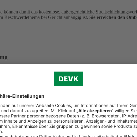
önnen damit das kostenlose, außergerichtliche Streitschlichtungsverfa
m Beschwerdethema bei Gericht anhängig ist.
Sie erreichen den Om
ung
aten Krankenversicherung e. V. Dieser hat eine Ombudsmannstelle für
 in Anspruch nehmen. Dies setzt u. a. voraus, dass die gleiche Streitfr
hrenfrei aus dem deutschen Telefonnetz)
in)
undesanstalt für Finanzdienstleistungsaufsicht. Eine Beschwerde kann 
aben eingehalten hat. Einzelne Streitfälle kann die Bafin nicht verbin
. 108, 53117 Bonn