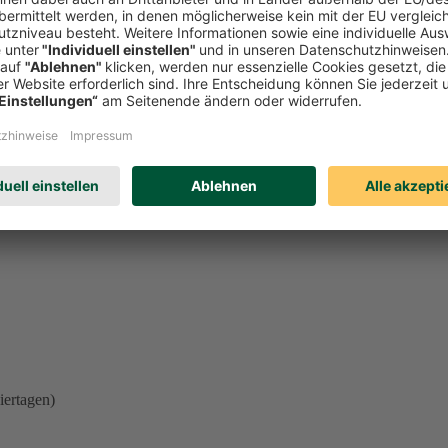
l einer der oben genannten Beschwerdemöglichkeiten unberührt. Welches
eren. Schicken Sie uns einfach eine
E-Mail
.
iertagen)