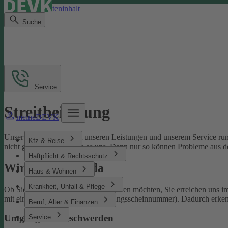
Direkt zum Seiteninhalt
Suche
Service
Streitbeilegung
meineDEVK
Unser Ziel ist es, Sie mit unseren Leistungen und unserem Service run
Kfz & Reise
nicht gelingen, sagen Sie es uns. Denn nur so können Probleme aus d
Haftpflicht & Rechtsschutz
Wir sind für Sie da
Haus & Wohnen
Krankheit, Unfall & Pflege
Ob Sie uns loben oder sich beschweren möchten, Sie erreichen uns 
mit einer Schaden- oder Versicherungsscheinnummer). Dadurch erken
Beruf, Alter & Finanzen
Umgang mit Beschwerden
Service