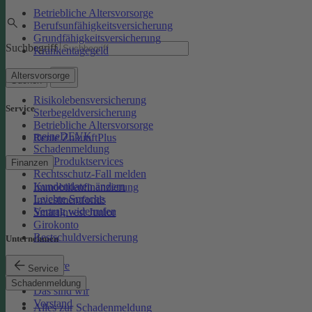
Betriebliche Altersvorsorge
Berufsunfähigkeitsversicherung
Grundfähigkeitsversicherung
Suchbegriff
Krankentagegeld
Altersvorsorge
Suchen
Risikolebensversicherung
Service
Sterbegeldversicherung
Betriebliche Altersvorsorge
meineDEVK
Rente ZukunftPlus
Schadenmeldung
Kfz-Produktservices
Finanzen
Rechtsschutz-Fall melden
Kundendaten ändern
Immobilienfinanzierung
Leichte Sprache
Investmentfonds
Vertrag widerrufen
SmartInvest Junior
Girokonto
Restschuldversicherung
Unternehmen
Karriere
Service
Presse
Schadenmeldung
Das sind wir
Vorstand
Alles zur Schadenmeldung