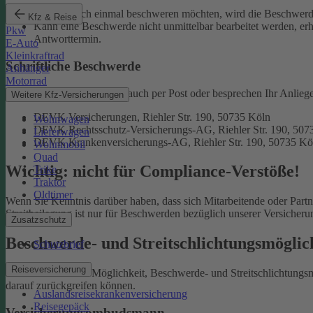
Falls Sie sich einmal beschweren möchten, wird die Beschwerde
Kfz & Reise
Kann eine Beschwerde nicht unmittelbar bearbeitet werden, erh
Pkw
Antworttermin.
E-Auto
Kleinkraftrad
Schriftliche Beschwerde
Anhänger
Motorrad
Natürlich erreichen Sie uns auch per Post oder besprechen Ihr Anlieg
Weitere Kfz-Versicherungen
DEVK Versicherungen, Riehler Str. 190, 50735 Köln
Wohnwagen
DEVK Rechtsschutz-Versicherungs-AG, Riehler Str. 190, 507
Lieferwagen
DEVK Krankenversicherungs-AG, Riehler Str. 190, 50735 Kö
Wohnmobil
Quad
Wichtig: nicht für Compliance-Verstöße!
Trike
Traktor
Oldtimer
Wenn Sie Kenntnis darüber haben, dass sich Mitarbeitende oder Part
Streitbeilegung ist nur für Beschwerden bezüglich unserer Versicher
Zusatzschutz
Beschwerde- und Streitschlichtungsmögli
Schutzbrief
Reiseversicherung
Sie haben auch die Möglichkeit, Beschwerde- und Streitschlichtung
darauf zurückgreifen können.
Auslandsreisekrankenversicherung
Reisegepäck
Versicherungsombudsmann