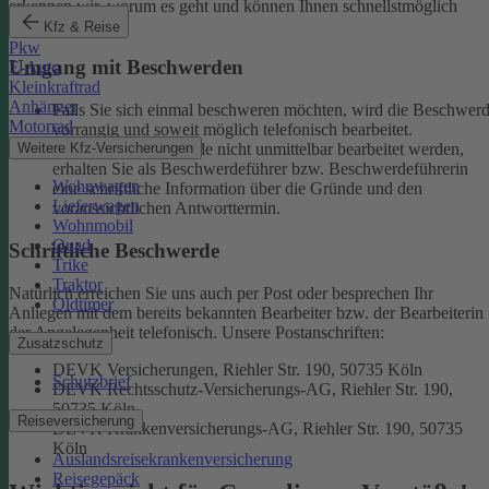
erkennen wir, worum es geht und können Ihnen schnellstmöglich
weiterhelfen.
Kfz & Reise
Pkw
Umgang mit Beschwerden
E-Auto
Kleinkraftrad
Anhänger
Falls Sie sich einmal beschweren möchten, wird die Beschwer
Motorrad
vorrangig und soweit möglich telefonisch bearbeitet.
Weitere Kfz-Versicherungen
Kann eine Beschwerde nicht unmittelbar bearbeitet werden,
erhalten Sie als Beschwerdeführer bzw. Beschwerdeführerin
Wohnwagen
eine schriftliche Information über die Gründe und den
Lieferwagen
voraussichtlichen Antworttermin.
Wohnmobil
Quad
Schriftliche Beschwerde
Trike
Traktor
Natürlich erreichen Sie uns auch per Post oder besprechen Ihr
Oldtimer
Anliegen mit dem bereits bekannten Bearbeiter bzw. der Bearbeiterin
der Angelegenheit telefonisch.
Unsere Postanschriften:
Zusatzschutz
DEVK Versicherungen, Riehler Str. 190, 50735 Köln
Schutzbrief
DEVK Rechtsschutz-Versicherungs-AG, Riehler Str. 190,
50735 Köln
Reiseversicherung
DEVK Krankenversicherungs-AG, Riehler Str. 190, 50735
Köln
Auslandsreisekrankenversicherung
Reisegepäck