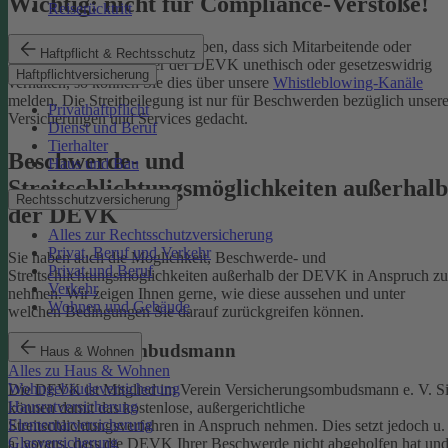
Wichtig: nicht für Compliance-Verstöße!
Reiserücktritt
Wenn Sie Kenntnis darüber haben, dass sich Mitarbeitende oder
Haftpflicht & Rechtsschutz
Partnerinnen und Partner der DEVK unethisch oder gesetzeswidrig
Haftpflichtversicherung
verhalten, so können Sie dies über unsere
Whistleblowing-Kanäle
melden. Die Streitbeilegung ist nur für Beschwerden bezüglich unsere
Privathaftpflicht
Versicherungen und Services gedacht.
Dienst und Beruf
Tierhalter
Beschwerde- und
Haus und Bau
Streitschlichtungsmöglichkeiten außerhalb
Rechtsschutzversicherung
der DEVK
Alles zur Rechtsschutzversicherung
Privat, Beruf und Verkehr
Sie haben auch die Möglichkeit, Beschwerde- und
Privat und Beruf
Streitschlichtungsmöglichkeiten außerhalb der DEVK in Anspruch zu
Verkehr
nehmen. Wir zeigen Ihnen gerne, wie diese aussehen und unter
Wohnen und Gebäude
welchen Bedingungen Sie darauf zurückgreifen können.
Versicherungsombudsmann
Haus & Wohnen
Alles zu Haus & Wohnen
Wohngebäudeversicherung
Die DEVK ist Mitglied im Verein Versicherungsombudsmann e. V. S
Hausratversicherung
können damit das kostenlose, außergerichtliche
Elementarversicherung
Streitschlichtungsverfahren in Anspruch nehmen. Dies setzt jedoch u.
Glasversicherung
a. voraus, dass die DEVK Ihrer Beschwerde nicht abgeholfen hat un