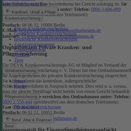
Immobilienfinanzierung
kein Verfahren zum Beschwerdethema bei Gericht anhängig ist.
Sie
erreichen den Ombudsmann unter:
Telefon:
0800 3-696-000
Krankheit, Unfall & Pflege
(gebührenfrei aus dem deutschen Telefonnetz)
Krankenversicherung
Fax:
0800 3-699-000
Postfach:
08 06 32, 10006 Berlin
Private Krankenversicherung
E-Mail:
beschwerde@versicherungsombudsmann.de
Gesetzliche Krankenversicherung
Internet:
www.versicherungsombudsmann.de
Betriebliche Krankenversicherung
Zusatzversicherungen
Ombudsmann Private Kranken- und
Krankentagegeld
Pflegeversicherung
Ausland
Tiere
Die DEVK Krankenversicherungs-AG ist Mitglied im Verband der
privaten Krankenversicherung e. V. Dieser hat eine Ombudsmannstel
Unfallversicherung
für Angelegenheiten der privaten Krankenversicherung eingerichtet.
Privat
Sie können damit das kostenlose, außergerichtliche
Kinder
Schlichtungsverfahren in Anspruch nehmen. Dies setzt u. a. voraus,
dass die gleiche Streitfrage nicht bereits von einem Gericht behandelt
wird oder wurde.
Sie erreichen den Ombudsmann unter:
Telefon:
Pflegeversicherung
0800 2-550-444
(gebührenfrei aus dem deutschen Telefonnetz)
Pflegezusatzversicherung
Fax:
030 20458931
Postfach:
06 02 22, 10052 Berlin
Internet:
www.pkv-ombudsmann.de
Beruf, Alter & Finanzen
Beruf
Bundesanstalt für Finanzdienstleistungsaufsicht