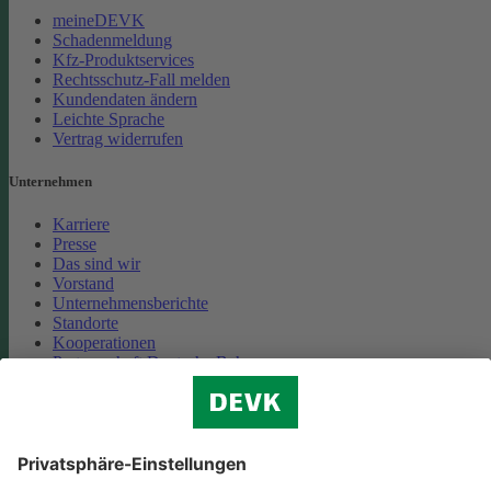
meineDEVK
Schadenmeldung
Kfz-Produktservices
Rechtsschutz-Fall melden
Kundendaten ändern
Leichte Sprache
Vertrag widerrufen
Unternehmen
Karriere
Presse
Das sind wir
Vorstand
Unternehmensberichte
Standorte
Kooperationen
Partnerschaft Deutsche Bahn
Nachhaltigkeit