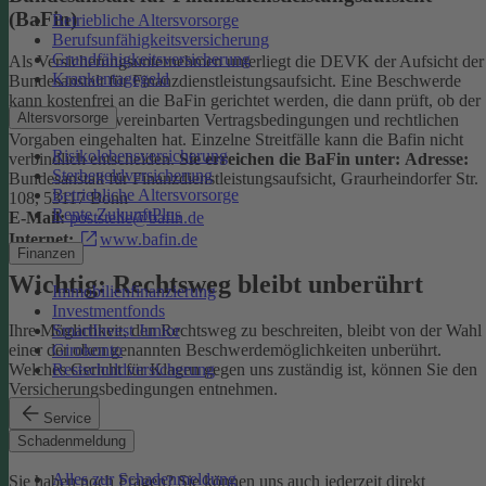
(BaFin)
Betriebliche Altersvorsorge
Berufsunfähigkeitsversicherung
Grundfähigkeitsversicherung
Als Versicherungsunternehmen unterliegt die DEVK der Aufsicht der
Krankentagegeld
Bundesanstalt für Finanzdienstleistungsaufsicht. Eine Beschwerde
kann kostenfrei an die BaFin gerichtet werden, die dann prüft, ob der
Altersvorsorge
Versicherer die vereinbarten Vertragsbedingungen und rechtlichen
Vorgaben eingehalten hat. Einzelne Streitfälle kann die Bafin nicht
Risikolebensversicherung
verbindlich entscheiden.
Sie erreichen die BaFin unter:
Adresse:
Sterbegeldversicherung
Bundesanstalt für Finanzdienstleistungsaufsicht, Graurheindorfer Str.
Betriebliche Altersvorsorge
108, 53117 Bonn
Rente ZukunftPlus
E-Mail:
poststelle@bafin.de
Internet:
www.bafin.de
Finanzen
Wichtig: Rechtsweg bleibt unberührt
Immobilienfinanzierung
Investmentfonds
SmartInvest Junior
Ihre Möglichkeit, den Rechtsweg zu beschreiten, bleibt von der Wahl
Girokonto
einer der oben genannten Beschwerdemöglichkeiten unberührt.
Restschuldversicherung
Welches Gericht für Klagen gegen uns zuständig ist, können Sie den
Versicherungsbedingungen entnehmen.
Service
Kontakt
Schadenmeldung
Alles zur Schadenmeldung
Sie haben noch Fragen? Sie können uns auch jederzeit direkt