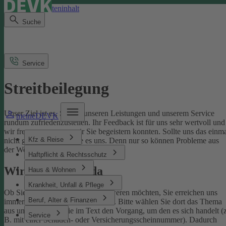
Direkt zum Seiteninhalt
Suche
Service
Streitbeilegung
Unser Ziel ist es, Sie mit unseren Leistungen und unserem Service
meineDEVK
rundum zufriedenzustellen. Ihr Feedback ist für uns sehr wertvoll und
wir freuen uns, wenn wir Sie begeistern konnten. Sollte uns das einm
Kfz & Reise
nicht gelingen, sagen Sie es uns. Denn nur so können Probleme aus
der Welt geschafft werden.
Haftpflicht & Rechtsschutz
Wir sind für Sie da
Haus & Wohnen
Krankheit, Unfall & Pflege
Ob Sie uns loben oder sich beschweren möchten, Sie erreichen uns
Beruf, Alter & Finanzen
immer über unser
Kontaktformular
. Bitte wählen Sie dort das Thema
aus und benennen Sie im Text den Vorgang, um den es sich handelt (z
Service
B. mit einer Schaden- oder Versicherungsscheinnummer). Dadurch