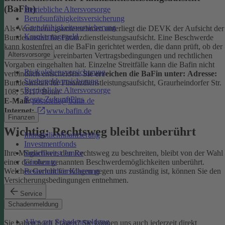
(BaFin)
Betriebliche Altersvorsorge
Berufsunfähigkeitsversicherung
Grundfähigkeitsversicherung
Als Versicherungsunternehmen unterliegt die DEVK der Aufsicht der
Krankentagegeld
Bundesanstalt für Finanzdienstleistungsaufsicht. Eine Beschwerde
kann kostenfrei an die BaFin gerichtet werden, die dann prüft, ob der
Altersvorsorge
Versicherer die vereinbarten Vertragsbedingungen und rechtlichen
Vorgaben eingehalten hat. Einzelne Streitfälle kann die Bafin nicht
Risikolebensversicherung
verbindlich entscheiden.
Sie erreichen die BaFin unter:
Adresse:
Sterbegeldversicherung
Bundesanstalt für Finanzdienstleistungsaufsicht, Graurheindorfer Str.
Betriebliche Altersvorsorge
108, 53117 Bonn
Rente ZukunftPlus
E-Mail:
poststelle@bafin.de
Internet:
www.bafin.de
Finanzen
Wichtig: Rechtsweg bleibt unberührt
Immobilienfinanzierung
Investmentfonds
SmartInvest Junior
Ihre Möglichkeit, den Rechtsweg zu beschreiten, bleibt von der Wahl
Girokonto
einer der oben genannten Beschwerdemöglichkeiten unberührt.
Restschuldversicherung
Welches Gericht für Klagen gegen uns zuständig ist, können Sie den
Versicherungsbedingungen entnehmen.
Service
Kontakt
Schadenmeldung
Alles zur Schadenmeldung
Sie haben noch Fragen? Sie können uns auch jederzeit direkt