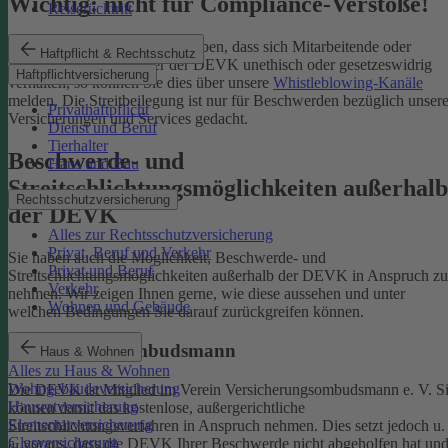
Wichtig: nicht für Compliance-Verstöße!
Reiserücktritt
Wenn Sie Kenntnis darüber haben, dass sich Mitarbeitende oder
Haftpflicht & Rechtsschutz
Partnerinnen und Partner der DEVK unethisch oder gesetzeswidrig
Haftpflichtversicherung
verhalten, so können Sie dies über unsere
Whistleblowing-Kanäle
melden. Die Streitbeilegung ist nur für Beschwerden bezüglich unsere
Privathaftpflicht
Versicherungen und Services gedacht.
Dienst und Beruf
Tierhalter
Beschwerde- und
Haus und Bau
Streitschlichtungsmöglichkeiten außerhalb
Rechtsschutzversicherung
der DEVK
Alles zur Rechtsschutzversicherung
Privat, Beruf und Verkehr
Sie haben auch die Möglichkeit, Beschwerde- und
Privat und Beruf
Streitschlichtungsmöglichkeiten außerhalb der DEVK in Anspruch zu
Verkehr
nehmen. Wir zeigen Ihnen gerne, wie diese aussehen und unter
Wohnen und Gebäude
welchen Bedingungen Sie darauf zurückgreifen können.
Versicherungsombudsmann
Haus & Wohnen
Alles zu Haus & Wohnen
Wohngebäudeversicherung
Die DEVK ist Mitglied im Verein Versicherungsombudsmann e. V. S
Hausratversicherung
können damit das kostenlose, außergerichtliche
Elementarversicherung
Streitschlichtungsverfahren in Anspruch nehmen. Dies setzt jedoch u.
Glasversicherung
a. voraus, dass die DEVK Ihrer Beschwerde nicht abgeholfen hat un