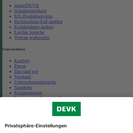
meineDEVK
Schadenmeldung
Kfz-Produktservices
Rechtsschutz-Fall melden
Kundendaten ändern
Leichte Sprache
Vertrag widerrufen
Unternehmen
Karriere
Presse
Das sind wir
Vorstand
Unternehmensberichte
Standorte
Kooperationen
Partnerschaft Deutsche Bahn
Nachhaltigkeit