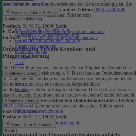
Immobilienfinanzierung
kein Verfahren zum Beschwerdethema bei Gericht anhängig ist.
Sie
erreichen den Ombudsmann unter:
Telefon:
0800 3-696-000
Krankheit, Unfall & Pflege
(gebührenfrei aus dem deutschen Telefonnetz)
Krankenversicherung
Fax:
0800 3-699-000
Postfach:
08 06 32, 10006 Berlin
Private Krankenversicherung
E-Mail:
beschwerde@versicherungsombudsmann.de
Gesetzliche Krankenversicherung
Internet:
www.versicherungsombudsmann.de
Betriebliche Krankenversicherung
Zusatzversicherungen
Ombudsmann Private Kranken- und
Krankentagegeld
Pflegeversicherung
Ausland
Tiere
Die DEVK Krankenversicherungs-AG ist Mitglied im Verband der
privaten Krankenversicherung e. V. Dieser hat eine Ombudsmannstel
Unfallversicherung
für Angelegenheiten der privaten Krankenversicherung eingerichtet.
Privat
Sie können damit das kostenlose, außergerichtliche
Kinder
Schlichtungsverfahren in Anspruch nehmen. Dies setzt u. a. voraus,
dass die gleiche Streitfrage nicht bereits von einem Gericht behandelt
wird oder wurde.
Sie erreichen den Ombudsmann unter:
Telefon:
Pflegeversicherung
0800 2-550-444
(gebührenfrei aus dem deutschen Telefonnetz)
Pflegezusatzversicherung
Fax:
030 20458931
Postfach:
06 02 22, 10052 Berlin
Internet:
www.pkv-ombudsmann.de
Beruf, Alter & Finanzen
Beruf
Bundesanstalt für Finanzdienstleistungsaufsicht