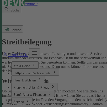
Direkt zum Seiteninhalt
Suche
Service
Streitbeilegung
Unser Ziel ist es, Sie mit unseren Leistungen und unserem Service
meineDEVK
rundum zufriedenzustellen. Ihr Feedback ist für uns sehr wertvoll und
wir freuen uns, wenn wir Sie begeistern konnten. Sollte uns das einm
Kfz & Reise
nicht gelingen, sagen Sie es uns. Denn nur so können Probleme aus
der Welt geschafft werden.
Haftpflicht & Rechtsschutz
Wir sind für Sie da
Haus & Wohnen
Krankheit, Unfall & Pflege
Ob Sie uns loben oder sich beschweren möchten, Sie erreichen uns
Beruf, Alter & Finanzen
immer über unser
Kontaktformular
. Bitte wählen Sie dort das Thema
aus und benennen Sie im Text den Vorgang, um den es sich handelt (z
Service
B. mit einer Schaden- oder Versicherungsscheinnummer). Dadurch