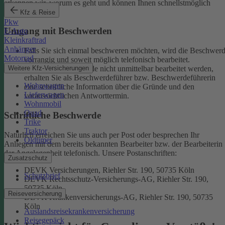
erkennen wir, worum es geht und können Ihnen schnellstmöglich
weiterhelfen.
Kfz & Reise
Pkw
Umgang mit Beschwerden
E-Auto
Kleinkraftrad
Anhänger
Falls Sie sich einmal beschweren möchten, wird die Beschwer
Motorrad
vorrangig und soweit möglich telefonisch bearbeitet.
Weitere Kfz-Versicherungen
Kann eine Beschwerde nicht unmittelbar bearbeitet werden,
erhalten Sie als Beschwerdeführer bzw. Beschwerdeführerin
Wohnwagen
eine schriftliche Information über die Gründe und den
Lieferwagen
voraussichtlichen Antworttermin.
Wohnmobil
Quad
Schriftliche Beschwerde
Trike
Traktor
Natürlich erreichen Sie uns auch per Post oder besprechen Ihr
Oldtimer
Anliegen mit dem bereits bekannten Bearbeiter bzw. der Bearbeiterin
der Angelegenheit telefonisch.
Unsere Postanschriften:
Zusatzschutz
DEVK Versicherungen, Riehler Str. 190, 50735 Köln
Schutzbrief
DEVK Rechtsschutz-Versicherungs-AG, Riehler Str. 190,
50735 Köln
Reiseversicherung
DEVK Krankenversicherungs-AG, Riehler Str. 190, 50735
Köln
Auslandsreisekrankenversicherung
Reisegepäck