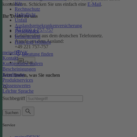
Kfz
kontaktieren. Schicken Sie uns einfach eine
E-Mail
.
Rechtsschutz
Haftpflicht
Ihr Draht zu uns
Unfall
Auslandsreisekrankenversicherung
0800 4-757-757
Reisegepäck
Gebührenfrei aus dem deutschen Telefonnetz.
Reiserücktritt
Anrufe aus dem Ausland:
Haus und Wohnen
+49 221 757-757
meineDEVK
Beratung finden
Kontakt
Chat
Kundendaten ändern
Bescheinigungen
Kündigung
Jetzt finden, was Sie suchen
Produktservices
Wissenswertes
Leichte Sprache
Suchbegriff
Suchen
Service