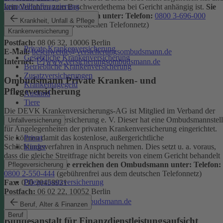
Immobilienfinanzierung
kein Verfahren zum Beschwerdethema bei Gericht anhängig ist.
Sie
erreichen den Ombudsmann unter:
Telefon:
0800 3-696-000
Krankheit, Unfall & Pflege
(gebührenfrei aus dem deutschen Telefonnetz)
Krankenversicherung
Fax:
0800 3-699-000
Postfach:
08 06 32, 10006 Berlin
Private Krankenversicherung
E-Mail:
beschwerde@versicherungsombudsmann.de
Gesetzliche Krankenversicherung
Internet:
www.versicherungsombudsmann.de
Betriebliche Krankenversicherung
Zusatzversicherungen
Ombudsmann Private Kranken- und
Krankentagegeld
Pflegeversicherung
Ausland
Tiere
Die DEVK Krankenversicherungs-AG ist Mitglied im Verband der
privaten Krankenversicherung e. V. Dieser hat eine Ombudsmannstel
Unfallversicherung
für Angelegenheiten der privaten Krankenversicherung eingerichtet.
Privat
Sie können damit das kostenlose, außergerichtliche
Kinder
Schlichtungsverfahren in Anspruch nehmen. Dies setzt u. a. voraus,
dass die gleiche Streitfrage nicht bereits von einem Gericht behandelt
wird oder wurde.
Sie erreichen den Ombudsmann unter:
Telefon:
Pflegeversicherung
0800 2-550-444
(gebührenfrei aus dem deutschen Telefonnetz)
Pflegezusatzversicherung
Fax:
030 20458931
Postfach:
06 02 22, 10052 Berlin
Internet:
www.pkv-ombudsmann.de
Beruf, Alter & Finanzen
Beruf
Bundesanstalt für Finanzdienstleistungsaufsicht