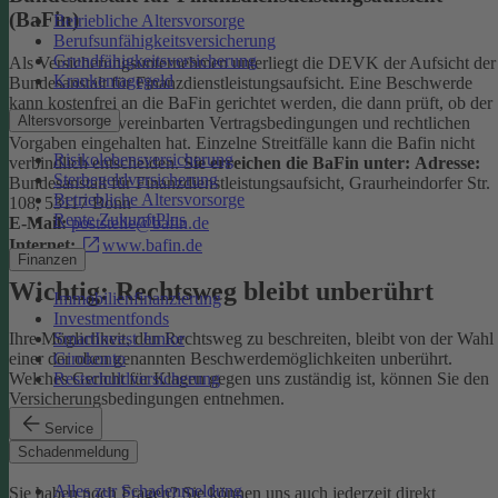
(BaFin)
Betriebliche Altersvorsorge
Berufsunfähigkeitsversicherung
Grundfähigkeitsversicherung
Als Versicherungsunternehmen unterliegt die DEVK der Aufsicht der
Krankentagegeld
Bundesanstalt für Finanzdienstleistungsaufsicht. Eine Beschwerde
kann kostenfrei an die BaFin gerichtet werden, die dann prüft, ob der
Altersvorsorge
Versicherer die vereinbarten Vertragsbedingungen und rechtlichen
Vorgaben eingehalten hat. Einzelne Streitfälle kann die Bafin nicht
Risikolebensversicherung
verbindlich entscheiden.
Sie erreichen die BaFin unter:
Adresse:
Sterbegeldversicherung
Bundesanstalt für Finanzdienstleistungsaufsicht, Graurheindorfer Str.
Betriebliche Altersvorsorge
108, 53117 Bonn
Rente ZukunftPlus
E-Mail:
poststelle@bafin.de
Internet:
www.bafin.de
Finanzen
Wichtig: Rechtsweg bleibt unberührt
Immobilienfinanzierung
Investmentfonds
SmartInvest Junior
Ihre Möglichkeit, den Rechtsweg zu beschreiten, bleibt von der Wahl
Girokonto
einer der oben genannten Beschwerdemöglichkeiten unberührt.
Restschuldversicherung
Welches Gericht für Klagen gegen uns zuständig ist, können Sie den
Versicherungsbedingungen entnehmen.
Service
Kontakt
Schadenmeldung
Alles zur Schadenmeldung
Sie haben noch Fragen? Sie können uns auch jederzeit direkt