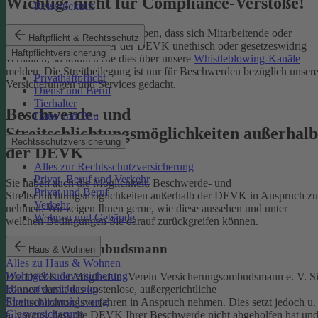
Wichtig: nicht für Compliance-Verstöße!
Reiserücktritt
Wenn Sie Kenntnis darüber haben, dass sich Mitarbeitende oder
Haftpflicht & Rechtsschutz
Partnerinnen und Partner der DEVK unethisch oder gesetzeswidrig
Haftpflichtversicherung
verhalten, so können Sie dies über unsere
Whistleblowing-Kanäle
melden. Die Streitbeilegung ist nur für Beschwerden bezüglich unsere
Privathaftpflicht
Versicherungen und Services gedacht.
Dienst und Beruf
Tierhalter
Beschwerde- und
Haus und Bau
Streitschlichtungsmöglichkeiten außerhalb
Rechtsschutzversicherung
der DEVK
Alles zur Rechtsschutzversicherung
Privat, Beruf und Verkehr
Sie haben auch die Möglichkeit, Beschwerde- und
Privat und Beruf
Streitschlichtungsmöglichkeiten außerhalb der DEVK in Anspruch zu
Verkehr
nehmen. Wir zeigen Ihnen gerne, wie diese aussehen und unter
Wohnen und Gebäude
welchen Bedingungen Sie darauf zurückgreifen können.
Versicherungsombudsmann
Haus & Wohnen
Alles zu Haus & Wohnen
Wohngebäudeversicherung
Die DEVK ist Mitglied im Verein Versicherungsombudsmann e. V. S
Hausratversicherung
können damit das kostenlose, außergerichtliche
Elementarversicherung
Streitschlichtungsverfahren in Anspruch nehmen. Dies setzt jedoch u.
Glasversicherung
a. voraus, dass die DEVK Ihrer Beschwerde nicht abgeholfen hat un