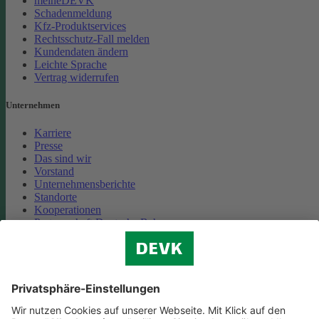
meineDEVK
Schadenmeldung
Kfz-Produktservices
Rechtsschutz-Fall melden
Kundendaten ändern
Leichte Sprache
Vertrag widerrufen
Unternehmen
Karriere
Presse
Das sind wir
Vorstand
Unternehmensberichte
Standorte
Kooperationen
Partnerschaft Deutsche Bahn
Nachhaltigkeit