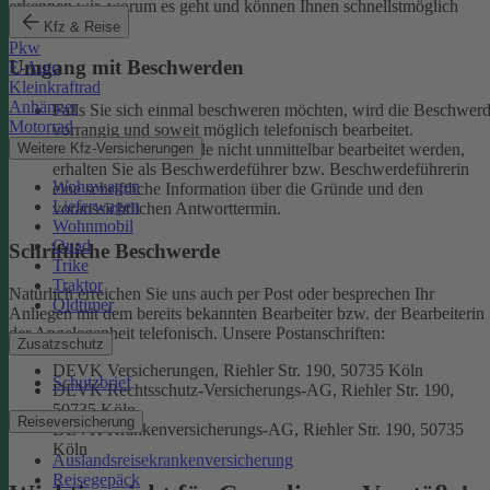
erkennen wir, worum es geht und können Ihnen schnellstmöglich
weiterhelfen.
Kfz & Reise
Pkw
Umgang mit Beschwerden
E-Auto
Kleinkraftrad
Anhänger
Falls Sie sich einmal beschweren möchten, wird die Beschwer
Motorrad
vorrangig und soweit möglich telefonisch bearbeitet.
Weitere Kfz-Versicherungen
Kann eine Beschwerde nicht unmittelbar bearbeitet werden,
erhalten Sie als Beschwerdeführer bzw. Beschwerdeführerin
Wohnwagen
eine schriftliche Information über die Gründe und den
Lieferwagen
voraussichtlichen Antworttermin.
Wohnmobil
Quad
Schriftliche Beschwerde
Trike
Traktor
Natürlich erreichen Sie uns auch per Post oder besprechen Ihr
Oldtimer
Anliegen mit dem bereits bekannten Bearbeiter bzw. der Bearbeiterin
der Angelegenheit telefonisch.
Unsere Postanschriften:
Zusatzschutz
DEVK Versicherungen, Riehler Str. 190, 50735 Köln
Schutzbrief
DEVK Rechtsschutz-Versicherungs-AG, Riehler Str. 190,
50735 Köln
Reiseversicherung
DEVK Krankenversicherungs-AG, Riehler Str. 190, 50735
Köln
Auslandsreisekrankenversicherung
Reisegepäck