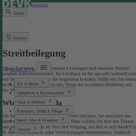
Direkt zum Seiteninhalt
Suche
Service
Streitbeilegung
Unser Ziel ist es, Sie mit unseren Leistungen und unserem Service
meineDEVK
rundum zufriedenzustellen. Ihr Feedback ist für uns sehr wertvoll und
wir freuen uns, wenn wir Sie begeistern konnten. Sollte uns das einm
Kfz & Reise
nicht gelingen, sagen Sie es uns. Denn nur so können Probleme aus
der Welt geschafft werden.
Haftpflicht & Rechtsschutz
Wir sind für Sie da
Haus & Wohnen
Krankheit, Unfall & Pflege
Ob Sie uns loben oder sich beschweren möchten, Sie erreichen uns
Beruf, Alter & Finanzen
immer über unser
Kontaktformular
. Bitte wählen Sie dort das Thema
aus und benennen Sie im Text den Vorgang, um den es sich handelt (z
Service
B. mit einer Schaden- oder Versicherungsscheinnummer). Dadurch