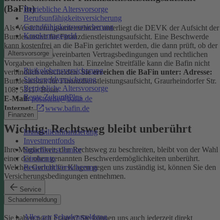
(BaFin)
Betriebliche Altersvorsorge
Berufsunfähigkeitsversicherung
Grundfähigkeitsversicherung
Als Versicherungsunternehmen unterliegt die DEVK der Aufsicht der
Krankentagegeld
Bundesanstalt für Finanzdienstleistungsaufsicht. Eine Beschwerde
kann kostenfrei an die BaFin gerichtet werden, die dann prüft, ob der
Altersvorsorge
Versicherer die vereinbarten Vertragsbedingungen und rechtlichen
Vorgaben eingehalten hat. Einzelne Streitfälle kann die Bafin nicht
Risikolebensversicherung
verbindlich entscheiden.
Sie erreichen die BaFin unter:
Adresse:
Sterbegeldversicherung
Bundesanstalt für Finanzdienstleistungsaufsicht, Graurheindorfer Str.
Betriebliche Altersvorsorge
108, 53117 Bonn
Rente ZukunftPlus
E-Mail:
poststelle@bafin.de
Internet:
www.bafin.de
Finanzen
Wichtig: Rechtsweg bleibt unberührt
Immobilienfinanzierung
Investmentfonds
SmartInvest Junior
Ihre Möglichkeit, den Rechtsweg zu beschreiten, bleibt von der Wahl
Girokonto
einer der oben genannten Beschwerdemöglichkeiten unberührt.
Restschuldversicherung
Welches Gericht für Klagen gegen uns zuständig ist, können Sie den
Versicherungsbedingungen entnehmen.
Service
Kontakt
Schadenmeldung
Alles zur Schadenmeldung
Sie haben noch Fragen? Sie können uns auch jederzeit direkt