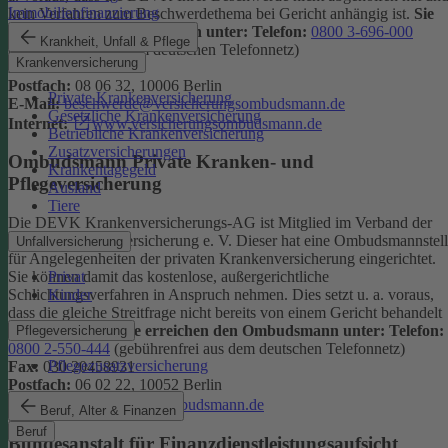
Immobilienfinanzierung
kein Verfahren zum Beschwerdethema bei Gericht anhängig ist.
Sie
erreichen den Ombudsmann unter:
Telefon:
0800 3-696-000
Krankheit, Unfall & Pflege
(gebührenfrei aus dem deutschen Telefonnetz)
Krankenversicherung
Fax:
0800 3-699-000
Postfach:
08 06 32, 10006 Berlin
Private Krankenversicherung
E-Mail:
beschwerde@versicherungsombudsmann.de
Gesetzliche Krankenversicherung
Internet:
www.versicherungsombudsmann.de
Betriebliche Krankenversicherung
Zusatzversicherungen
Ombudsmann Private Kranken- und
Krankentagegeld
Pflegeversicherung
Ausland
Tiere
Die DEVK Krankenversicherungs-AG ist Mitglied im Verband der
privaten Krankenversicherung e. V. Dieser hat eine Ombudsmannstel
Unfallversicherung
für Angelegenheiten der privaten Krankenversicherung eingerichtet.
Privat
Sie können damit das kostenlose, außergerichtliche
Kinder
Schlichtungsverfahren in Anspruch nehmen. Dies setzt u. a. voraus,
dass die gleiche Streitfrage nicht bereits von einem Gericht behandelt
wird oder wurde.
Sie erreichen den Ombudsmann unter:
Telefon:
Pflegeversicherung
0800 2-550-444
(gebührenfrei aus dem deutschen Telefonnetz)
Pflegezusatzversicherung
Fax:
030 20458931
Postfach:
06 02 22, 10052 Berlin
Internet:
www.pkv-ombudsmann.de
Beruf, Alter & Finanzen
Beruf
Bundesanstalt für Finanzdienstleistungsaufsicht