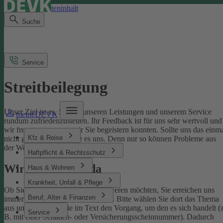
Direkt zum Seiteninhalt
Suche
Service
Streitbeilegung
Unser Ziel ist es, Sie mit unseren Leistungen und unserem Service
meineDEVK
rundum zufriedenzustellen. Ihr Feedback ist für uns sehr wertvoll und
wir freuen uns, wenn wir Sie begeistern konnten. Sollte uns das einm
Kfz & Reise
nicht gelingen, sagen Sie es uns. Denn nur so können Probleme aus
der Welt geschafft werden.
Haftpflicht & Rechtsschutz
Wir sind für Sie da
Haus & Wohnen
Krankheit, Unfall & Pflege
Ob Sie uns loben oder sich beschweren möchten, Sie erreichen uns
Beruf, Alter & Finanzen
immer über unser
Kontaktformular
. Bitte wählen Sie dort das Thema
aus und benennen Sie im Text den Vorgang, um den es sich handelt (z
Service
B. mit einer Schaden- oder Versicherungsscheinnummer). Dadurch