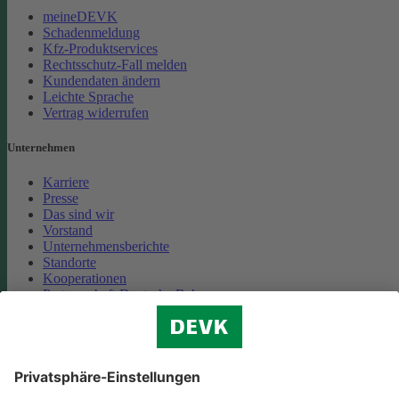
meineDEVK
Schadenmeldung
Kfz-Produktservices
Rechtsschutz-Fall melden
Kundendaten ändern
Leichte Sprache
Vertrag widerrufen
Unternehmen
Karriere
Presse
Das sind wir
Vorstand
Unternehmensberichte
Standorte
Kooperationen
Partnerschaft Deutsche Bahn
Nachhaltigkeit