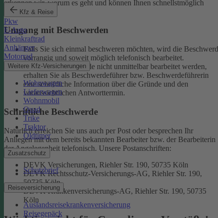
erkennen wir, worum es geht und können Ihnen schnellstmöglich
weiterhelfen.
Kfz & Reise
Pkw
Umgang mit Beschwerden
E-Auto
Kleinkraftrad
Anhänger
Falls Sie sich einmal beschweren möchten, wird die Beschwer
Motorrad
vorrangig und soweit möglich telefonisch bearbeitet.
Weitere Kfz-Versicherungen
Kann eine Beschwerde nicht unmittelbar bearbeitet werden,
erhalten Sie als Beschwerdeführer bzw. Beschwerdeführerin
Wohnwagen
eine schriftliche Information über die Gründe und den
Lieferwagen
voraussichtlichen Antworttermin.
Wohnmobil
Quad
Schriftliche Beschwerde
Trike
Traktor
Natürlich erreichen Sie uns auch per Post oder besprechen Ihr
Oldtimer
Anliegen mit dem bereits bekannten Bearbeiter bzw. der Bearbeiterin
der Angelegenheit telefonisch.
Unsere Postanschriften:
Zusatzschutz
DEVK Versicherungen, Riehler Str. 190, 50735 Köln
Schutzbrief
DEVK Rechtsschutz-Versicherungs-AG, Riehler Str. 190,
50735 Köln
Reiseversicherung
DEVK Krankenversicherungs-AG, Riehler Str. 190, 50735
Köln
Auslandsreisekrankenversicherung
Reisegepäck