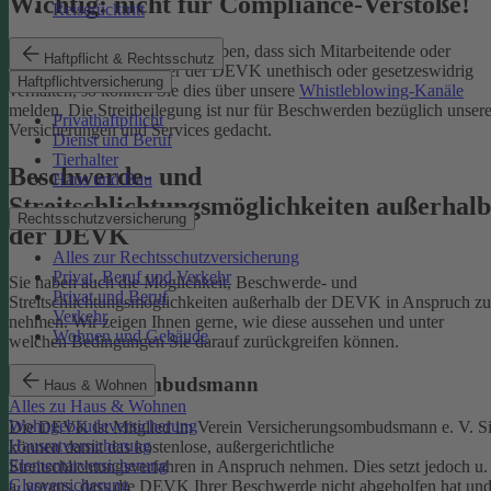
Wichtig: nicht für Compliance-Verstöße!
Reiserücktritt
Wenn Sie Kenntnis darüber haben, dass sich Mitarbeitende oder
Haftpflicht & Rechtsschutz
Partnerinnen und Partner der DEVK unethisch oder gesetzeswidrig
Haftpflichtversicherung
verhalten, so können Sie dies über unsere
Whistleblowing-Kanäle
melden. Die Streitbeilegung ist nur für Beschwerden bezüglich unsere
Privathaftpflicht
Versicherungen und Services gedacht.
Dienst und Beruf
Tierhalter
Beschwerde- und
Haus und Bau
Streitschlichtungsmöglichkeiten außerhalb
Rechtsschutzversicherung
der DEVK
Alles zur Rechtsschutzversicherung
Privat, Beruf und Verkehr
Sie haben auch die Möglichkeit, Beschwerde- und
Privat und Beruf
Streitschlichtungsmöglichkeiten außerhalb der DEVK in Anspruch zu
Verkehr
nehmen. Wir zeigen Ihnen gerne, wie diese aussehen und unter
Wohnen und Gebäude
welchen Bedingungen Sie darauf zurückgreifen können.
Versicherungsombudsmann
Haus & Wohnen
Alles zu Haus & Wohnen
Wohngebäudeversicherung
Die DEVK ist Mitglied im Verein Versicherungsombudsmann e. V. S
Hausratversicherung
können damit das kostenlose, außergerichtliche
Elementarversicherung
Streitschlichtungsverfahren in Anspruch nehmen. Dies setzt jedoch u.
Glasversicherung
a. voraus, dass die DEVK Ihrer Beschwerde nicht abgeholfen hat un