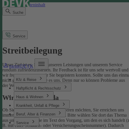
Direkt zum Seiteninhalt
Suche
Service
Streitbeilegung
Unser Ziel ist es, Sie mit unseren Leistungen und unserem Service
meineDEVK
rundum zufriedenzustellen. Ihr Feedback ist für uns sehr wertvoll und
wir freuen uns, wenn wir Sie begeistern konnten. Sollte uns das einm
Kfz & Reise
nicht gelingen, sagen Sie es uns. Denn nur so können Probleme aus
der Welt geschafft werden.
Haftpflicht & Rechtsschutz
Wir sind für Sie da
Haus & Wohnen
Krankheit, Unfall & Pflege
Ob Sie uns loben oder sich beschweren möchten, Sie erreichen uns
Beruf, Alter & Finanzen
immer über unser
Kontaktformular
. Bitte wählen Sie dort das Thema
aus und benennen Sie im Text den Vorgang, um den es sich handelt (z
Service
B. mit einer Schaden- oder Versicherungsscheinnummer). Dadurch