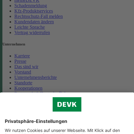
meineDEVK
Schadenmeldung
Kfz-Produktservices
Rechtsschutz-Fall melden
Kundendaten ändern
Leichte Sprache
Vertrag widerrufen
Unternehmen
Karriere
Presse
Das sind wir
Vorstand
Unternehmensberichte
Standorte
Kooperationen
Partnerschaft Deutsche Bahn
Nachhaltigkeit