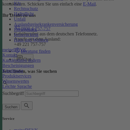
Kfz
kontaktieren. Schicken Sie uns einfach eine
E-Mail
.
Rechtsschutz
Haftpflicht
Ihr Draht zu uns
Unfall
Auslandsreisekrankenversicherung
0800 4-757-757
Reisegepäck
Gebührenfrei aus dem deutschen Telefonnetz.
Reiserücktritt
Anrufe aus dem Ausland:
Haus und Wohnen
+49 221 757-757
meineDEVK
Beratung finden
Kontakt
Chat
Kundendaten ändern
Bescheinigungen
Kündigung
Jetzt finden, was Sie suchen
Produktservices
Wissenswertes
Leichte Sprache
Suchbegriff
Suchen
Service