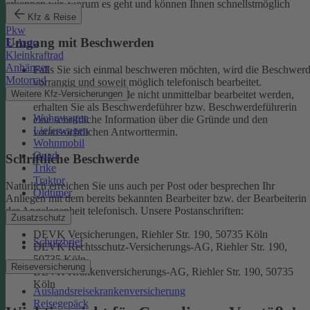
erkennen wir, worum es geht und können Ihnen schnellstmöglich
weiterhelfen.
Kfz & Reise
Pkw
Umgang mit Beschwerden
E-Auto
Kleinkraftrad
Anhänger
Falls Sie sich einmal beschweren möchten, wird die Beschwer
Motorrad
vorrangig und soweit möglich telefonisch bearbeitet.
Weitere Kfz-Versicherungen
Kann eine Beschwerde nicht unmittelbar bearbeitet werden,
erhalten Sie als Beschwerdeführer bzw. Beschwerdeführerin
Wohnwagen
eine schriftliche Information über die Gründe und den
Lieferwagen
voraussichtlichen Antworttermin.
Wohnmobil
Quad
Schriftliche Beschwerde
Trike
Traktor
Natürlich erreichen Sie uns auch per Post oder besprechen Ihr
Oldtimer
Anliegen mit dem bereits bekannten Bearbeiter bzw. der Bearbeiterin
der Angelegenheit telefonisch.
Unsere Postanschriften:
Zusatzschutz
DEVK Versicherungen, Riehler Str. 190, 50735 Köln
Schutzbrief
DEVK Rechtsschutz-Versicherungs-AG, Riehler Str. 190,
50735 Köln
Reiseversicherung
DEVK Krankenversicherungs-AG, Riehler Str. 190, 50735
Köln
Auslandsreisekrankenversicherung
Reisegepäck