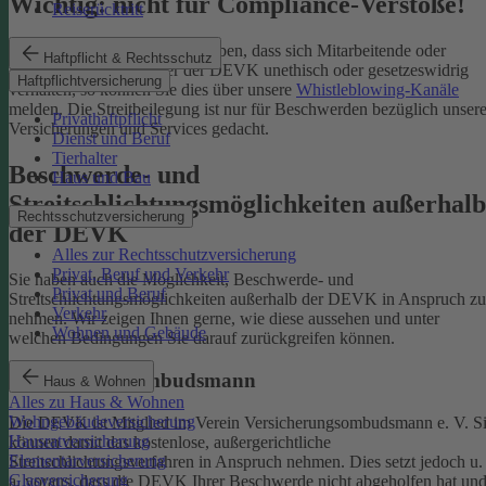
Wichtig: nicht für Compliance-Verstöße!
Reiserücktritt
Wenn Sie Kenntnis darüber haben, dass sich Mitarbeitende oder
Haftpflicht & Rechtsschutz
Partnerinnen und Partner der DEVK unethisch oder gesetzeswidrig
Haftpflichtversicherung
verhalten, so können Sie dies über unsere
Whistleblowing-Kanäle
melden. Die Streitbeilegung ist nur für Beschwerden bezüglich unsere
Privathaftpflicht
Versicherungen und Services gedacht.
Dienst und Beruf
Tierhalter
Beschwerde- und
Haus und Bau
Streitschlichtungsmöglichkeiten außerhalb
Rechtsschutzversicherung
der DEVK
Alles zur Rechtsschutzversicherung
Privat, Beruf und Verkehr
Sie haben auch die Möglichkeit, Beschwerde- und
Privat und Beruf
Streitschlichtungsmöglichkeiten außerhalb der DEVK in Anspruch zu
Verkehr
nehmen. Wir zeigen Ihnen gerne, wie diese aussehen und unter
Wohnen und Gebäude
welchen Bedingungen Sie darauf zurückgreifen können.
Versicherungsombudsmann
Haus & Wohnen
Alles zu Haus & Wohnen
Wohngebäudeversicherung
Die DEVK ist Mitglied im Verein Versicherungsombudsmann e. V. S
Hausratversicherung
können damit das kostenlose, außergerichtliche
Elementarversicherung
Streitschlichtungsverfahren in Anspruch nehmen. Dies setzt jedoch u.
Glasversicherung
a. voraus, dass die DEVK Ihrer Beschwerde nicht abgeholfen hat un