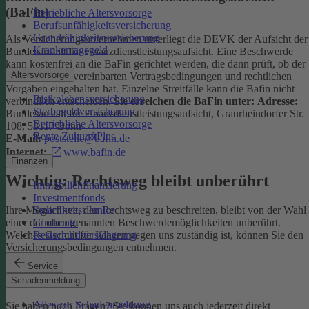
(BaFin)
Betriebliche Altersvorsorge
Berufsunfähigkeitsversicherung
Grundfähigkeitsversicherung
Als Versicherungsunternehmen unterliegt die DEVK der Aufsicht der
Krankentagegeld
Bundesanstalt für Finanzdienstleistungsaufsicht. Eine Beschwerde
kann kostenfrei an die BaFin gerichtet werden, die dann prüft, ob der
Altersvorsorge
Versicherer die vereinbarten Vertragsbedingungen und rechtlichen
Vorgaben eingehalten hat. Einzelne Streitfälle kann die Bafin nicht
Risikolebensversicherung
verbindlich entscheiden.
Sie erreichen die BaFin unter:
Adresse:
Sterbegeldversicherung
Bundesanstalt für Finanzdienstleistungsaufsicht, Graurheindorfer Str.
Betriebliche Altersvorsorge
108, 53117 Bonn
Rente ZukunftPlus
E-Mail:
poststelle@bafin.de
Internet:
www.bafin.de
Finanzen
Wichtig: Rechtsweg bleibt unberührt
Immobilienfinanzierung
Investmentfonds
SmartInvest Junior
Ihre Möglichkeit, den Rechtsweg zu beschreiten, bleibt von der Wahl
Girokonto
einer der oben genannten Beschwerdemöglichkeiten unberührt.
Restschuldversicherung
Welches Gericht für Klagen gegen uns zuständig ist, können Sie den
Versicherungsbedingungen entnehmen.
Service
Kontakt
Schadenmeldung
Alles zur Schadenmeldung
Sie haben noch Fragen? Sie können uns auch jederzeit direkt