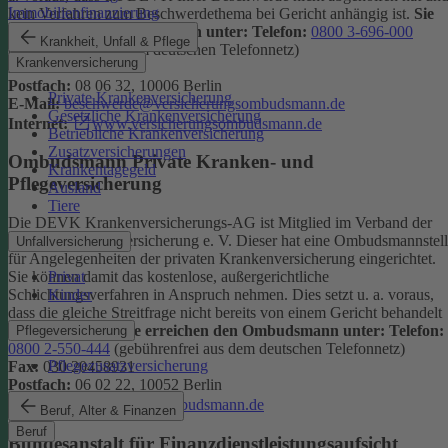
Immobilienfinanzierung
kein Verfahren zum Beschwerdethema bei Gericht anhängig ist.
Sie
erreichen den Ombudsmann unter:
Telefon:
0800 3-696-000
Krankheit, Unfall & Pflege
(gebührenfrei aus dem deutschen Telefonnetz)
Krankenversicherung
Fax:
0800 3-699-000
Postfach:
08 06 32, 10006 Berlin
Private Krankenversicherung
E-Mail:
beschwerde@versicherungsombudsmann.de
Gesetzliche Krankenversicherung
Internet:
www.versicherungsombudsmann.de
Betriebliche Krankenversicherung
Zusatzversicherungen
Ombudsmann Private Kranken- und
Krankentagegeld
Pflegeversicherung
Ausland
Tiere
Die DEVK Krankenversicherungs-AG ist Mitglied im Verband der
privaten Krankenversicherung e. V. Dieser hat eine Ombudsmannstel
Unfallversicherung
für Angelegenheiten der privaten Krankenversicherung eingerichtet.
Privat
Sie können damit das kostenlose, außergerichtliche
Kinder
Schlichtungsverfahren in Anspruch nehmen. Dies setzt u. a. voraus,
dass die gleiche Streitfrage nicht bereits von einem Gericht behandelt
wird oder wurde.
Sie erreichen den Ombudsmann unter:
Telefon:
Pflegeversicherung
0800 2-550-444
(gebührenfrei aus dem deutschen Telefonnetz)
Pflegezusatzversicherung
Fax:
030 20458931
Postfach:
06 02 22, 10052 Berlin
Internet:
www.pkv-ombudsmann.de
Beruf, Alter & Finanzen
Beruf
Bundesanstalt für Finanzdienstleistungsaufsicht