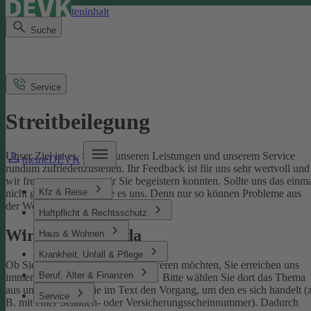
Direkt zum Seiteninhalt
Suche
Service
Streitbeilegung
Unser Ziel ist es, Sie mit unseren Leistungen und unserem Service
meineDEVK
rundum zufriedenzustellen. Ihr Feedback ist für uns sehr wertvoll und
wir freuen uns, wenn wir Sie begeistern konnten. Sollte uns das einm
Kfz & Reise
nicht gelingen, sagen Sie es uns. Denn nur so können Probleme aus
der Welt geschafft werden.
Haftpflicht & Rechtsschutz
Wir sind für Sie da
Haus & Wohnen
Krankheit, Unfall & Pflege
Ob Sie uns loben oder sich beschweren möchten, Sie erreichen uns
Beruf, Alter & Finanzen
immer über unser
Kontaktformular
. Bitte wählen Sie dort das Thema
aus und benennen Sie im Text den Vorgang, um den es sich handelt (z
Service
B. mit einer Schaden- oder Versicherungsscheinnummer). Dadurch