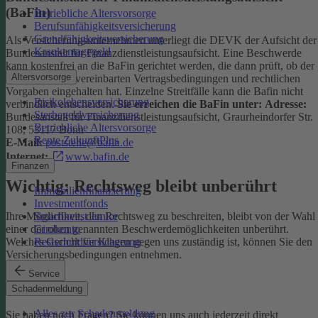
(BaFin)
Betriebliche Altersvorsorge
Berufsunfähigkeitsversicherung
Grundfähigkeitsversicherung
Als Versicherungsunternehmen unterliegt die DEVK der Aufsicht der
Krankentagegeld
Bundesanstalt für Finanzdienstleistungsaufsicht. Eine Beschwerde
kann kostenfrei an die BaFin gerichtet werden, die dann prüft, ob der
Altersvorsorge
Versicherer die vereinbarten Vertragsbedingungen und rechtlichen
Vorgaben eingehalten hat. Einzelne Streitfälle kann die Bafin nicht
Risikolebensversicherung
verbindlich entscheiden.
Sie erreichen die BaFin unter:
Adresse:
Sterbegeldversicherung
Bundesanstalt für Finanzdienstleistungsaufsicht, Graurheindorfer Str.
Betriebliche Altersvorsorge
108, 53117 Bonn
Rente ZukunftPlus
E-Mail:
poststelle@bafin.de
Internet:
www.bafin.de
Finanzen
Wichtig: Rechtsweg bleibt unberührt
Immobilienfinanzierung
Investmentfonds
SmartInvest Junior
Ihre Möglichkeit, den Rechtsweg zu beschreiten, bleibt von der Wahl
Girokonto
einer der oben genannten Beschwerdemöglichkeiten unberührt.
Restschuldversicherung
Welches Gericht für Klagen gegen uns zuständig ist, können Sie den
Versicherungsbedingungen entnehmen.
Service
Kontakt
Schadenmeldung
Alles zur Schadenmeldung
Sie haben noch Fragen? Sie können uns auch jederzeit direkt