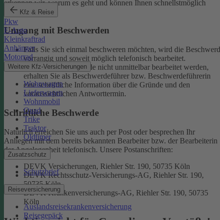
erkennen wir, worum es geht und können Ihnen schnellstmöglich
weiterhelfen.
Kfz & Reise
Pkw
Umgang mit Beschwerden
E-Auto
Kleinkraftrad
Anhänger
Falls Sie sich einmal beschweren möchten, wird die Beschwer
Motorrad
vorrangig und soweit möglich telefonisch bearbeitet.
Weitere Kfz-Versicherungen
Kann eine Beschwerde nicht unmittelbar bearbeitet werden,
erhalten Sie als Beschwerdeführer bzw. Beschwerdeführerin
Wohnwagen
eine schriftliche Information über die Gründe und den
Lieferwagen
voraussichtlichen Antworttermin.
Wohnmobil
Quad
Schriftliche Beschwerde
Trike
Traktor
Natürlich erreichen Sie uns auch per Post oder besprechen Ihr
Oldtimer
Anliegen mit dem bereits bekannten Bearbeiter bzw. der Bearbeiterin
der Angelegenheit telefonisch.
Unsere Postanschriften:
Zusatzschutz
DEVK Versicherungen, Riehler Str. 190, 50735 Köln
Schutzbrief
DEVK Rechtsschutz-Versicherungs-AG, Riehler Str. 190,
50735 Köln
Reiseversicherung
DEVK Krankenversicherungs-AG, Riehler Str. 190, 50735
Köln
Auslandsreisekrankenversicherung
Reisegepäck