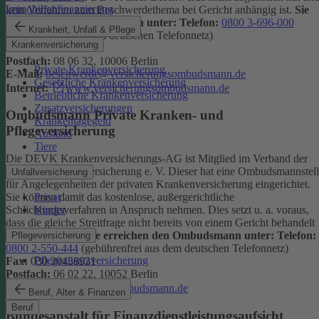
Immobilienfinanzierung
kein Verfahren zum Beschwerdethema bei Gericht anhängig ist.
Sie
erreichen den Ombudsmann unter:
Telefon:
0800 3-696-000
Krankheit, Unfall & Pflege
(gebührenfrei aus dem deutschen Telefonnetz)
Krankenversicherung
Fax:
0800 3-699-000
Postfach:
08 06 32, 10006 Berlin
Private Krankenversicherung
E-Mail:
beschwerde@versicherungsombudsmann.de
Gesetzliche Krankenversicherung
Internet:
www.versicherungsombudsmann.de
Betriebliche Krankenversicherung
Zusatzversicherungen
Ombudsmann Private Kranken- und
Krankentagegeld
Pflegeversicherung
Ausland
Tiere
Die DEVK Krankenversicherungs-AG ist Mitglied im Verband der
privaten Krankenversicherung e. V. Dieser hat eine Ombudsmannstel
Unfallversicherung
für Angelegenheiten der privaten Krankenversicherung eingerichtet.
Privat
Sie können damit das kostenlose, außergerichtliche
Kinder
Schlichtungsverfahren in Anspruch nehmen. Dies setzt u. a. voraus,
dass die gleiche Streitfrage nicht bereits von einem Gericht behandelt
wird oder wurde.
Sie erreichen den Ombudsmann unter:
Telefon:
Pflegeversicherung
0800 2-550-444
(gebührenfrei aus dem deutschen Telefonnetz)
Pflegezusatzversicherung
Fax:
030 20458931
Postfach:
06 02 22, 10052 Berlin
Internet:
www.pkv-ombudsmann.de
Beruf, Alter & Finanzen
Beruf
Bundesanstalt für Finanzdienstleistungsaufsicht