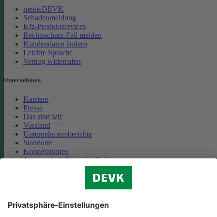
meineDEVK
Schadenmeldung
Kfz-Produktservices
Rechtsschutz-Fall melden
Kundendaten ändern
Leichte Sprache
Vertrag widerrufen
Unternehmen
Karriere
Presse
Das sind wir
Vorstand
Unternehmensberichte
Standorte
Kooperationen
Partnerschaft Deutsche Bahn
Nachhaltigkeit