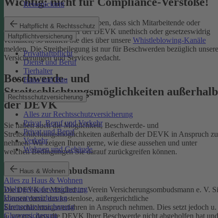
Wichtig: nicht für Compliance-Verstöße!
Reiserücktritt
Wenn Sie Kenntnis darüber haben, dass sich Mitarbeitende oder
Haftpflicht & Rechtsschutz
Partnerinnen und Partner der DEVK unethisch oder gesetzeswidrig
Haftpflichtversicherung
verhalten, so können Sie dies über unsere
Whistleblowing-Kanäle
melden. Die Streitbeilegung ist nur für Beschwerden bezüglich unsere
Privathaftpflicht
Versicherungen und Services gedacht.
Dienst und Beruf
Tierhalter
Beschwerde- und
Haus und Bau
Streitschlichtungsmöglichkeiten außerhalb
Rechtsschutzversicherung
der DEVK
Alles zur Rechtsschutzversicherung
Privat, Beruf und Verkehr
Sie haben auch die Möglichkeit, Beschwerde- und
Privat und Beruf
Streitschlichtungsmöglichkeiten außerhalb der DEVK in Anspruch zu
Verkehr
nehmen. Wir zeigen Ihnen gerne, wie diese aussehen und unter
Wohnen und Gebäude
welchen Bedingungen Sie darauf zurückgreifen können.
Versicherungsombudsmann
Haus & Wohnen
Alles zu Haus & Wohnen
Wohngebäudeversicherung
Die DEVK ist Mitglied im Verein Versicherungsombudsmann e. V. S
Hausratversicherung
können damit das kostenlose, außergerichtliche
Elementarversicherung
Streitschlichtungsverfahren in Anspruch nehmen. Dies setzt jedoch u.
Glasversicherung
a. voraus, dass die DEVK Ihrer Beschwerde nicht abgeholfen hat un