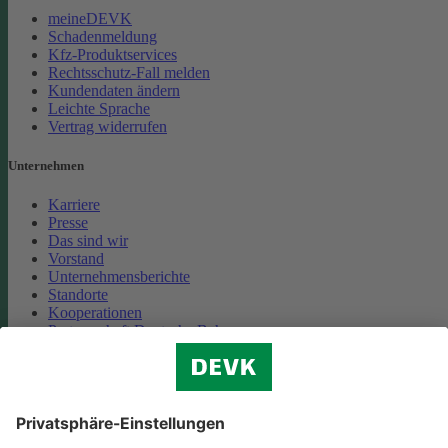
meineDEVK
Schadenmeldung
Kfz-Produktservices
Rechtsschutz-Fall melden
Kundendaten ändern
Leichte Sprache
Vertrag widerrufen
Unternehmen
Karriere
Presse
Das sind wir
Vorstand
Unternehmensberichte
Standorte
Kooperationen
Partnerschaft Deutsche Bahn
Nachhaltigkeit