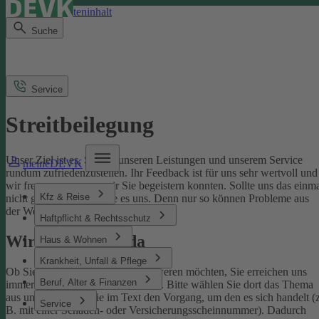
Direkt zum Seiteninhalt
Suche
Service
Streitbeilegung
Unser Ziel ist es, Sie mit unseren Leistungen und unserem Service
meineDEVK
rundum zufriedenzustellen. Ihr Feedback ist für uns sehr wertvoll und
wir freuen uns, wenn wir Sie begeistern konnten. Sollte uns das einm
Kfz & Reise
nicht gelingen, sagen Sie es uns. Denn nur so können Probleme aus
der Welt geschafft werden.
Haftpflicht & Rechtsschutz
Wir sind für Sie da
Haus & Wohnen
Krankheit, Unfall & Pflege
Ob Sie uns loben oder sich beschweren möchten, Sie erreichen uns
Beruf, Alter & Finanzen
immer über unser
Kontaktformular
. Bitte wählen Sie dort das Thema
aus und benennen Sie im Text den Vorgang, um den es sich handelt (z
Service
B. mit einer Schaden- oder Versicherungsscheinnummer). Dadurch