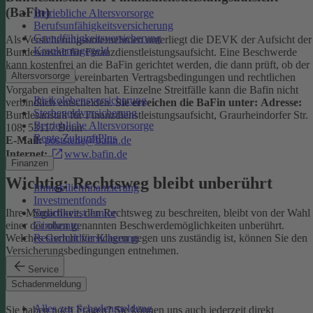
(BaFin)
Betriebliche Altersvorsorge
Berufsunfähigkeitsversicherung
Grundfähigkeitsversicherung
Als Versicherungsunternehmen unterliegt die DEVK der Aufsicht der
Krankentagegeld
Bundesanstalt für Finanzdienstleistungsaufsicht. Eine Beschwerde
kann kostenfrei an die BaFin gerichtet werden, die dann prüft, ob der
Altersvorsorge
Versicherer die vereinbarten Vertragsbedingungen und rechtlichen
Vorgaben eingehalten hat. Einzelne Streitfälle kann die Bafin nicht
Risikolebensversicherung
verbindlich entscheiden.
Sie erreichen die BaFin unter:
Adresse:
Sterbegeldversicherung
Bundesanstalt für Finanzdienstleistungsaufsicht, Graurheindorfer Str.
Betriebliche Altersvorsorge
108, 53117 Bonn
Rente ZukunftPlus
E-Mail:
poststelle@bafin.de
Internet:
www.bafin.de
Finanzen
Wichtig: Rechtsweg bleibt unberührt
Immobilienfinanzierung
Investmentfonds
SmartInvest Junior
Ihre Möglichkeit, den Rechtsweg zu beschreiten, bleibt von der Wahl
Girokonto
einer der oben genannten Beschwerdemöglichkeiten unberührt.
Restschuldversicherung
Welches Gericht für Klagen gegen uns zuständig ist, können Sie den
Versicherungsbedingungen entnehmen.
Service
Kontakt
Schadenmeldung
Alles zur Schadenmeldung
Sie haben noch Fragen? Sie können uns auch jederzeit direkt