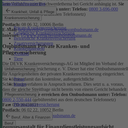
Immobilienfinanzierung
kein Verfahren zum Beschwerdethema bei Gericht anhängig ist.
Sie
erreichen den Ombudsmann unter:
Telefon:
0800 3-696-000
Krankheit, Unfall & Pflege
(gebührenfrei aus dem deutschen Telefonnetz)
Krankenversicherung
Fax:
0800 3-699-000
Postfach:
08 06 32, 10006 Berlin
Private Krankenversicherung
E-Mail:
beschwerde@versicherungsombudsmann.de
Gesetzliche Krankenversicherung
Internet:
www.versicherungsombudsmann.de
Betriebliche Krankenversicherung
Zusatzversicherungen
Ombudsmann Private Kranken- und
Krankentagegeld
Pflegeversicherung
Ausland
Tiere
Die DEVK Krankenversicherungs-AG ist Mitglied im Verband der
privaten Krankenversicherung e. V. Dieser hat eine Ombudsmannstel
Unfallversicherung
für Angelegenheiten der privaten Krankenversicherung eingerichtet.
Privat
Sie können damit das kostenlose, außergerichtliche
Kinder
Schlichtungsverfahren in Anspruch nehmen. Dies setzt u. a. voraus,
dass die gleiche Streitfrage nicht bereits von einem Gericht behandelt
wird oder wurde.
Sie erreichen den Ombudsmann unter:
Telefon:
Pflegeversicherung
0800 2-550-444
(gebührenfrei aus dem deutschen Telefonnetz)
Pflegezusatzversicherung
Fax:
030 20458931
Postfach:
06 02 22, 10052 Berlin
Internet:
www.pkv-ombudsmann.de
Beruf, Alter & Finanzen
Beruf
Bundesanstalt für Finanzdienstleistungsaufsicht