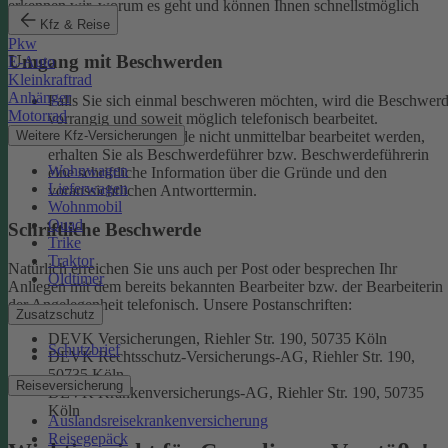
erkennen wir, worum es geht und können Ihnen schnellstmöglich
weiterhelfen.
Kfz & Reise
Pkw
Umgang mit Beschwerden
E-Auto
Kleinkraftrad
Anhänger
Falls Sie sich einmal beschweren möchten, wird die Beschwer
Motorrad
vorrangig und soweit möglich telefonisch bearbeitet.
Weitere Kfz-Versicherungen
Kann eine Beschwerde nicht unmittelbar bearbeitet werden,
erhalten Sie als Beschwerdeführer bzw. Beschwerdeführerin
Wohnwagen
eine schriftliche Information über die Gründe und den
Lieferwagen
voraussichtlichen Antworttermin.
Wohnmobil
Quad
Schriftliche Beschwerde
Trike
Traktor
Natürlich erreichen Sie uns auch per Post oder besprechen Ihr
Oldtimer
Anliegen mit dem bereits bekannten Bearbeiter bzw. der Bearbeiterin
der Angelegenheit telefonisch.
Unsere Postanschriften:
Zusatzschutz
DEVK Versicherungen, Riehler Str. 190, 50735 Köln
Schutzbrief
DEVK Rechtsschutz-Versicherungs-AG, Riehler Str. 190,
50735 Köln
Reiseversicherung
DEVK Krankenversicherungs-AG, Riehler Str. 190, 50735
Köln
Auslandsreisekrankenversicherung
Reisegepäck