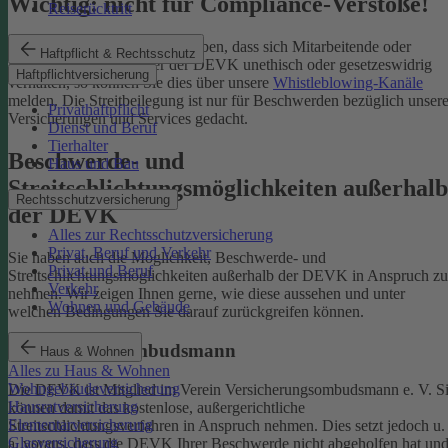
Wichtig: nicht für Compliance-Verstöße!
Reiserücktritt
Wenn Sie Kenntnis darüber haben, dass sich Mitarbeitende oder
Haftpflicht & Rechtsschutz
Partnerinnen und Partner der DEVK unethisch oder gesetzeswidrig
Haftpflichtversicherung
verhalten, so können Sie dies über unsere
Whistleblowing-Kanäle
melden. Die Streitbeilegung ist nur für Beschwerden bezüglich unsere
Privathaftpflicht
Versicherungen und Services gedacht.
Dienst und Beruf
Tierhalter
Beschwerde- und
Haus und Bau
Streitschlichtungsmöglichkeiten außerhalb
Rechtsschutzversicherung
der DEVK
Alles zur Rechtsschutzversicherung
Privat, Beruf und Verkehr
Sie haben auch die Möglichkeit, Beschwerde- und
Privat und Beruf
Streitschlichtungsmöglichkeiten außerhalb der DEVK in Anspruch zu
Verkehr
nehmen. Wir zeigen Ihnen gerne, wie diese aussehen und unter
Wohnen und Gebäude
welchen Bedingungen Sie darauf zurückgreifen können.
Versicherungsombudsmann
Haus & Wohnen
Alles zu Haus & Wohnen
Wohngebäudeversicherung
Die DEVK ist Mitglied im Verein Versicherungsombudsmann e. V. S
Hausratversicherung
können damit das kostenlose, außergerichtliche
Elementarversicherung
Streitschlichtungsverfahren in Anspruch nehmen. Dies setzt jedoch u.
Glasversicherung
a. voraus, dass die DEVK Ihrer Beschwerde nicht abgeholfen hat un