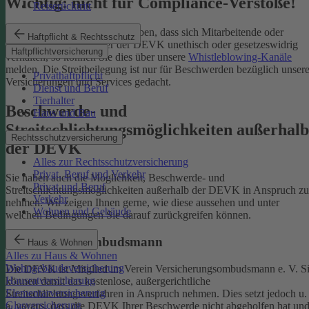
Wichtig: nicht für Compliance-Verstöße!
Reiserücktritt
Wenn Sie Kenntnis darüber haben, dass sich Mitarbeitende oder
Haftpflicht & Rechtsschutz
Partnerinnen und Partner der DEVK unethisch oder gesetzeswidrig
Haftpflichtversicherung
verhalten, so können Sie dies über unsere
Whistleblowing-Kanäle
melden. Die Streitbeilegung ist nur für Beschwerden bezüglich unsere
Privathaftpflicht
Versicherungen und Services gedacht.
Dienst und Beruf
Tierhalter
Beschwerde- und
Haus und Bau
Streitschlichtungsmöglichkeiten außerhalb
Rechtsschutzversicherung
der DEVK
Alles zur Rechtsschutzversicherung
Privat, Beruf und Verkehr
Sie haben auch die Möglichkeit, Beschwerde- und
Privat und Beruf
Streitschlichtungsmöglichkeiten außerhalb der DEVK in Anspruch zu
Verkehr
nehmen. Wir zeigen Ihnen gerne, wie diese aussehen und unter
Wohnen und Gebäude
welchen Bedingungen Sie darauf zurückgreifen können.
Versicherungsombudsmann
Haus & Wohnen
Alles zu Haus & Wohnen
Wohngebäudeversicherung
Die DEVK ist Mitglied im Verein Versicherungsombudsmann e. V. S
Hausratversicherung
können damit das kostenlose, außergerichtliche
Elementarversicherung
Streitschlichtungsverfahren in Anspruch nehmen. Dies setzt jedoch u.
Glasversicherung
a. voraus, dass die DEVK Ihrer Beschwerde nicht abgeholfen hat un