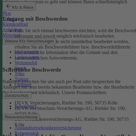
erkennen wir, worum es geht und können Ihnen schnellstmöglich
weiterhelfen.
Kfz & Reise
Pkw
Umgang mit Beschwerden
E-Auto
Kleinkraftrad
Anhänger
Falls Sie sich einmal beschweren möchten, wird die Beschwer
Motorrad
vorrangig und soweit möglich telefonisch bearbeitet.
Weitere Kfz-Versicherungen
Kann eine Beschwerde nicht unmittelbar bearbeitet werden,
erhalten Sie als Beschwerdeführer bzw. Beschwerdeführerin
Wohnwagen
eine schriftliche Information über die Gründe und den
Lieferwagen
voraussichtlichen Antworttermin.
Wohnmobil
Quad
Schriftliche Beschwerde
Trike
Traktor
Natürlich erreichen Sie uns auch per Post oder besprechen Ihr
Oldtimer
Anliegen mit dem bereits bekannten Bearbeiter bzw. der Bearbeiterin
der Angelegenheit telefonisch.
Unsere Postanschriften:
Zusatzschutz
DEVK Versicherungen, Riehler Str. 190, 50735 Köln
Schutzbrief
DEVK Rechtsschutz-Versicherungs-AG, Riehler Str. 190,
50735 Köln
Reiseversicherung
DEVK Krankenversicherungs-AG, Riehler Str. 190, 50735
Köln
Auslandsreisekrankenversicherung
Reisegepäck