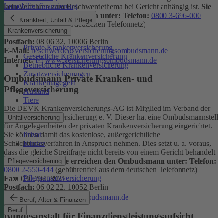
Immobilienfinanzierung
kein Verfahren zum Beschwerdethema bei Gericht anhängig ist.
Sie
erreichen den Ombudsmann unter:
Telefon:
0800 3-696-000
Krankheit, Unfall & Pflege
(gebührenfrei aus dem deutschen Telefonnetz)
Krankenversicherung
Fax:
0800 3-699-000
Postfach:
08 06 32, 10006 Berlin
Private Krankenversicherung
E-Mail:
beschwerde@versicherungsombudsmann.de
Gesetzliche Krankenversicherung
Internet:
www.versicherungsombudsmann.de
Betriebliche Krankenversicherung
Zusatzversicherungen
Ombudsmann Private Kranken- und
Krankentagegeld
Pflegeversicherung
Ausland
Tiere
Die DEVK Krankenversicherungs-AG ist Mitglied im Verband der
privaten Krankenversicherung e. V. Dieser hat eine Ombudsmannstel
Unfallversicherung
für Angelegenheiten der privaten Krankenversicherung eingerichtet.
Privat
Sie können damit das kostenlose, außergerichtliche
Kinder
Schlichtungsverfahren in Anspruch nehmen. Dies setzt u. a. voraus,
dass die gleiche Streitfrage nicht bereits von einem Gericht behandelt
wird oder wurde.
Sie erreichen den Ombudsmann unter:
Telefon:
Pflegeversicherung
0800 2-550-444
(gebührenfrei aus dem deutschen Telefonnetz)
Pflegezusatzversicherung
Fax:
030 20458931
Postfach:
06 02 22, 10052 Berlin
Internet:
www.pkv-ombudsmann.de
Beruf, Alter & Finanzen
Beruf
Bundesanstalt für Finanzdienstleistungsaufsicht