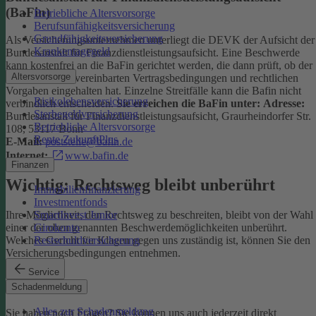
(BaFin)
Betriebliche Altersvorsorge
Berufsunfähigkeitsversicherung
Grundfähigkeitsversicherung
Als Versicherungsunternehmen unterliegt die DEVK der Aufsicht der
Krankentagegeld
Bundesanstalt für Finanzdienstleistungsaufsicht. Eine Beschwerde
kann kostenfrei an die BaFin gerichtet werden, die dann prüft, ob der
Altersvorsorge
Versicherer die vereinbarten Vertragsbedingungen und rechtlichen
Vorgaben eingehalten hat. Einzelne Streitfälle kann die Bafin nicht
Risikolebensversicherung
verbindlich entscheiden.
Sie erreichen die BaFin unter:
Adresse:
Sterbegeldversicherung
Bundesanstalt für Finanzdienstleistungsaufsicht, Graurheindorfer Str.
Betriebliche Altersvorsorge
108, 53117 Bonn
Rente ZukunftPlus
E-Mail:
poststelle@bafin.de
Internet:
www.bafin.de
Finanzen
Wichtig: Rechtsweg bleibt unberührt
Immobilienfinanzierung
Investmentfonds
SmartInvest Junior
Ihre Möglichkeit, den Rechtsweg zu beschreiten, bleibt von der Wahl
Girokonto
einer der oben genannten Beschwerdemöglichkeiten unberührt.
Restschuldversicherung
Welches Gericht für Klagen gegen uns zuständig ist, können Sie den
Versicherungsbedingungen entnehmen.
Service
Kontakt
Schadenmeldung
Alles zur Schadenmeldung
Sie haben noch Fragen? Sie können uns auch jederzeit direkt