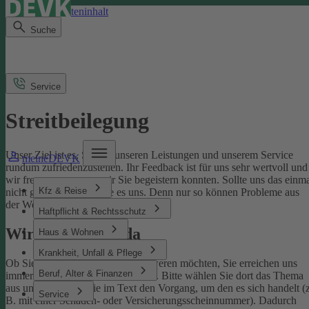
Direkt zum Seiteninhalt
Suche
Service
Streitbeilegung
Unser Ziel ist es, Sie mit unseren Leistungen und unserem Service
meineDEVK
rundum zufriedenzustellen. Ihr Feedback ist für uns sehr wertvoll und
wir freuen uns, wenn wir Sie begeistern konnten. Sollte uns das einm
Kfz & Reise
nicht gelingen, sagen Sie es uns. Denn nur so können Probleme aus
der Welt geschafft werden.
Haftpflicht & Rechtsschutz
Wir sind für Sie da
Haus & Wohnen
Krankheit, Unfall & Pflege
Ob Sie uns loben oder sich beschweren möchten, Sie erreichen uns
Beruf, Alter & Finanzen
immer über unser
Kontaktformular
. Bitte wählen Sie dort das Thema
aus und benennen Sie im Text den Vorgang, um den es sich handelt (z
Service
B. mit einer Schaden- oder Versicherungsscheinnummer). Dadurch