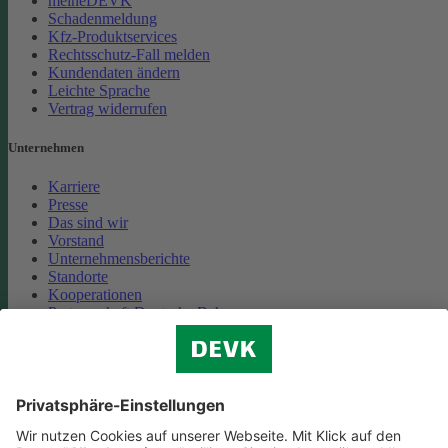
meineDEVK
Schadenmeldung
Kfz-Produktservices
Rechtsschutz-Fall melden
Kundendaten ändern
Leichte Sprache
Vertrag widerrufen
Unternehmen
Karriere
Presse
Das sind wir
Vorstand
Unternehmensberichte
Standorte
Kooperationen
Partnerschaft Deutsche Bahn
Nachhaltigkeit