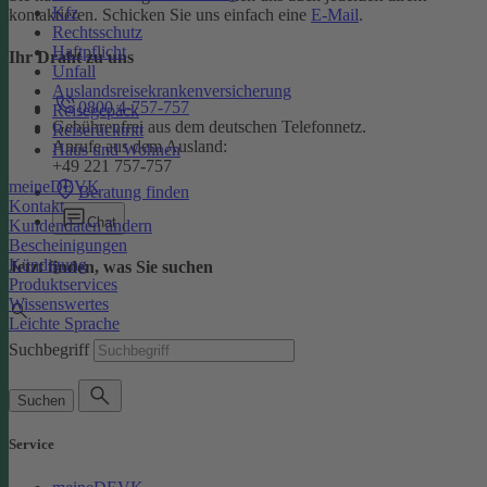
Kfz
kontaktieren. Schicken Sie uns einfach eine
E-Mail
.
Rechtsschutz
Haftpflicht
Ihr Draht zu uns
Unfall
Auslandsreisekrankenversicherung
0800 4-757-757
Reisegepäck
Gebührenfrei aus dem deutschen Telefonnetz.
Reiserücktritt
Anrufe aus dem Ausland:
Haus und Wohnen
+49 221 757-757
meineDEVK
Beratung finden
Kontakt
Chat
Kundendaten ändern
Bescheinigungen
Kündigung
Jetzt finden, was Sie suchen
Produktservices
Wissenswertes
Leichte Sprache
Suchbegriff
Suchen
Service