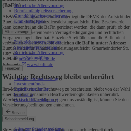
(BaFin)
Betriebliche Altersvorsorge
Berufsunfähigkeitsversicherung
Grundfähigkeitsversicherung
Als Versicherungsunternehmen unterliegt die DEVK der Aufsicht der
Krankentagegeld
Bundesanstalt für Finanzdienstleistungsaufsicht. Eine Beschwerde
kann kostenfrei an die BaFin gerichtet werden, die dann prüft, ob der
Altersvorsorge
Versicherer die vereinbarten Vertragsbedingungen und rechtlichen
Vorgaben eingehalten hat. Einzelne Streitfälle kann die Bafin nicht
Risikolebensversicherung
verbindlich entscheiden.
Sie erreichen die BaFin unter:
Adresse:
Sterbegeldversicherung
Bundesanstalt für Finanzdienstleistungsaufsicht, Graurheindorfer Str.
Betriebliche Altersvorsorge
108, 53117 Bonn
Rente ZukunftPlus
E-Mail:
poststelle@bafin.de
Internet:
www.bafin.de
Finanzen
Wichtig: Rechtsweg bleibt unberührt
Immobilienfinanzierung
Investmentfonds
SmartInvest Junior
Ihre Möglichkeit, den Rechtsweg zu beschreiten, bleibt von der Wahl
Girokonto
einer der oben genannten Beschwerdemöglichkeiten unberührt.
Restschuldversicherung
Welches Gericht für Klagen gegen uns zuständig ist, können Sie den
Versicherungsbedingungen entnehmen.
Service
Kontakt
Schadenmeldung
Alles zur Schadenmeldung
Sie haben noch Fragen? Sie können uns auch jederzeit direkt