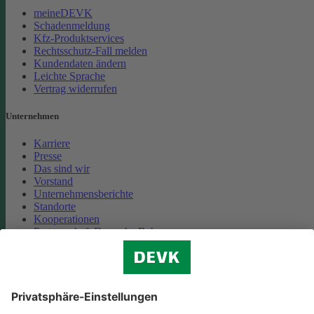
meineDEVK
Schadenmeldung
Kfz-Produktservices
Rechtsschutz-Fall melden
Kundendaten ändern
Leichte Sprache
Vertrag widerrufen
Unternehmen
Karriere
Presse
Das sind wir
Vorstand
Unternehmensberichte
Standorte
Kooperationen
Partnerschaft Deutsche Bahn
Nachhaltigkeit