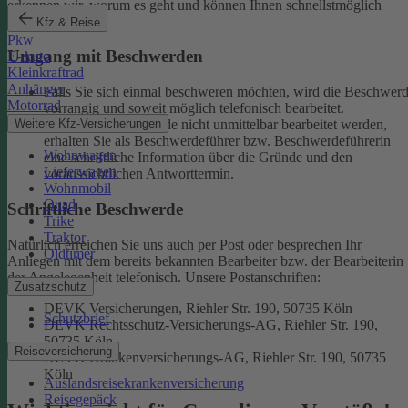
erkennen wir, worum es geht und können Ihnen schnellstmöglich
weiterhelfen.
Kfz & Reise
Pkw
Umgang mit Beschwerden
E-Auto
Kleinkraftrad
Anhänger
Falls Sie sich einmal beschweren möchten, wird die Beschwer
Motorrad
vorrangig und soweit möglich telefonisch bearbeitet.
Weitere Kfz-Versicherungen
Kann eine Beschwerde nicht unmittelbar bearbeitet werden,
erhalten Sie als Beschwerdeführer bzw. Beschwerdeführerin
Wohnwagen
eine schriftliche Information über die Gründe und den
Lieferwagen
voraussichtlichen Antworttermin.
Wohnmobil
Quad
Schriftliche Beschwerde
Trike
Traktor
Natürlich erreichen Sie uns auch per Post oder besprechen Ihr
Oldtimer
Anliegen mit dem bereits bekannten Bearbeiter bzw. der Bearbeiterin
der Angelegenheit telefonisch.
Unsere Postanschriften:
Zusatzschutz
DEVK Versicherungen, Riehler Str. 190, 50735 Köln
Schutzbrief
DEVK Rechtsschutz-Versicherungs-AG, Riehler Str. 190,
50735 Köln
Reiseversicherung
DEVK Krankenversicherungs-AG, Riehler Str. 190, 50735
Köln
Auslandsreisekrankenversicherung
Reisegepäck