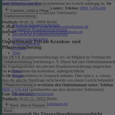
Immobilienfinanzierung
kein Verfahren zum Beschwerdethema bei Gericht anhängig ist.
Sie
erreichen den Ombudsmann unter:
Telefon:
0800 3-696-000
Krankheit, Unfall & Pflege
(gebührenfrei aus dem deutschen Telefonnetz)
Krankenversicherung
Fax:
0800 3-699-000
Postfach:
08 06 32, 10006 Berlin
Private Krankenversicherung
E-Mail:
beschwerde@versicherungsombudsmann.de
Gesetzliche Krankenversicherung
Internet:
www.versicherungsombudsmann.de
Betriebliche Krankenversicherung
Zusatzversicherungen
Ombudsmann Private Kranken- und
Krankentagegeld
Pflegeversicherung
Ausland
Tiere
Die DEVK Krankenversicherungs-AG ist Mitglied im Verband der
privaten Krankenversicherung e. V. Dieser hat eine Ombudsmannstel
Unfallversicherung
für Angelegenheiten der privaten Krankenversicherung eingerichtet.
Privat
Sie können damit das kostenlose, außergerichtliche
Kinder
Schlichtungsverfahren in Anspruch nehmen. Dies setzt u. a. voraus,
dass die gleiche Streitfrage nicht bereits von einem Gericht behandelt
wird oder wurde.
Sie erreichen den Ombudsmann unter:
Telefon:
Pflegeversicherung
0800 2-550-444
(gebührenfrei aus dem deutschen Telefonnetz)
Pflegezusatzversicherung
Fax:
030 20458931
Postfach:
06 02 22, 10052 Berlin
Internet:
www.pkv-ombudsmann.de
Beruf, Alter & Finanzen
Beruf
Bundesanstalt für Finanzdienstleistungsaufsicht