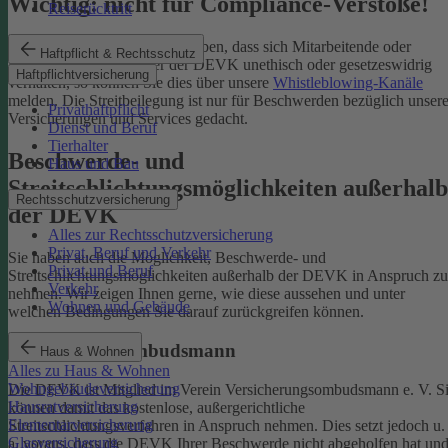
Wichtig: nicht für Compliance-Verstöße!
Reiserücktritt
Wenn Sie Kenntnis darüber haben, dass sich Mitarbeitende oder
Haftpflicht & Rechtsschutz
Partnerinnen und Partner der DEVK unethisch oder gesetzeswidrig
Haftpflichtversicherung
verhalten, so können Sie dies über unsere
Whistleblowing-Kanäle
melden. Die Streitbeilegung ist nur für Beschwerden bezüglich unsere
Privathaftpflicht
Versicherungen und Services gedacht.
Dienst und Beruf
Tierhalter
Beschwerde- und
Haus und Bau
Streitschlichtungsmöglichkeiten außerhalb
Rechtsschutzversicherung
der DEVK
Alles zur Rechtsschutzversicherung
Privat, Beruf und Verkehr
Sie haben auch die Möglichkeit, Beschwerde- und
Privat und Beruf
Streitschlichtungsmöglichkeiten außerhalb der DEVK in Anspruch zu
Verkehr
nehmen. Wir zeigen Ihnen gerne, wie diese aussehen und unter
Wohnen und Gebäude
welchen Bedingungen Sie darauf zurückgreifen können.
Versicherungsombudsmann
Haus & Wohnen
Alles zu Haus & Wohnen
Wohngebäudeversicherung
Die DEVK ist Mitglied im Verein Versicherungsombudsmann e. V. S
Hausratversicherung
können damit das kostenlose, außergerichtliche
Elementarversicherung
Streitschlichtungsverfahren in Anspruch nehmen. Dies setzt jedoch u.
Glasversicherung
a. voraus, dass die DEVK Ihrer Beschwerde nicht abgeholfen hat un