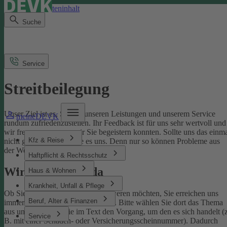
Direkt zum Seiteninhalt
Suche
Service
Streitbeilegung
Unser Ziel ist es, Sie mit unseren Leistungen und unserem Service
meineDEVK
rundum zufriedenzustellen. Ihr Feedback ist für uns sehr wertvoll und
wir freuen uns, wenn wir Sie begeistern konnten. Sollte uns das einm
Kfz & Reise
nicht gelingen, sagen Sie es uns. Denn nur so können Probleme aus
der Welt geschafft werden.
Haftpflicht & Rechtsschutz
Wir sind für Sie da
Haus & Wohnen
Krankheit, Unfall & Pflege
Ob Sie uns loben oder sich beschweren möchten, Sie erreichen uns
Beruf, Alter & Finanzen
immer über unser
Kontaktformular
. Bitte wählen Sie dort das Thema
aus und benennen Sie im Text den Vorgang, um den es sich handelt (z
Service
B. mit einer Schaden- oder Versicherungsscheinnummer). Dadurch