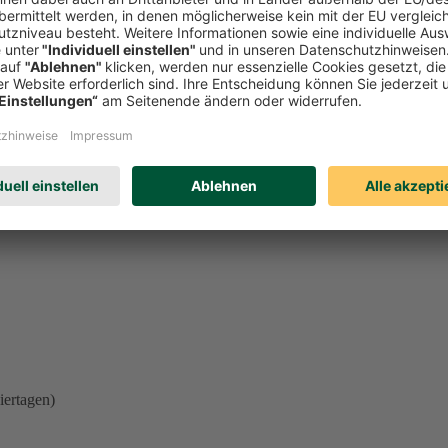
l einer der oben genannten Beschwerdemöglichkeiten unberührt. Welches
eren. Schicken Sie uns einfach eine
E-Mail
.
iertagen)