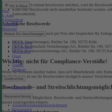
Falls Sie sich einmal beschweren möchten, wird die Beschwerde
Kfz & Reise
Kann eine Beschwerde nicht unmittelbar bearbeitet werden, erh
Pkw
Antworttermin.
E-Auto
Kleinkraftrad
Schriftliche Beschwerde
Anhänger
Motorrad
Natürlich erreichen Sie uns auch per Post oder besprechen Ihr Anlieg
Weitere Kfz-Versicherungen
DEVK Versicherungen, Riehler Str. 190, 50735 Köln
Wohnwagen
DEVK Rechtsschutz-Versicherungs-AG, Riehler Str. 190, 507
Lieferwagen
DEVK Krankenversicherungs-AG, Riehler Str. 190, 50735 Kö
Wohnmobil
Quad
Wichtig: nicht für Compliance-Verstöße!
Trike
Traktor
Oldtimer
Wenn Sie Kenntnis darüber haben, dass sich Mitarbeitende oder Part
Streitbeilegung ist nur für Beschwerden bezüglich unserer Versicher
Zusatzschutz
Beschwerde- und Streitschlichtungsmögli
Schutzbrief
Reiseversicherung
Sie haben auch die Möglichkeit, Beschwerde- und Streitschlichtung
darauf zurückgreifen können.
Auslandsreisekrankenversicherung
Reisegepäck
Versicherungsombudsmann