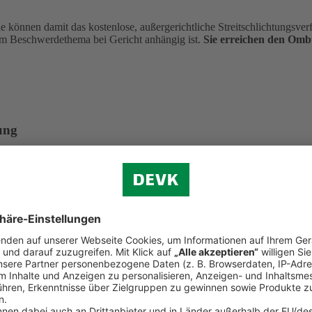
önnen damit das kostenlose, außergerichtliche Streitschlichtungsverfa
m Beschwerdethema bei Gericht anhängig ist.
Sie erreichen den Om
ung
aten Krankenversicherung e. V. Dieser hat eine Ombudsmannstelle für
 in Anspruch nehmen. Dies setzt u. a. voraus, dass die gleiche Streitfr
hrenfrei aus dem deutschen Telefonnetz)
in)
undesanstalt für Finanzdienstleistungsaufsicht. Eine Beschwerde kann 
aben eingehalten hat. Einzelne Streitfälle kann die Bafin nicht verbin
. 108, 53117 Bonn