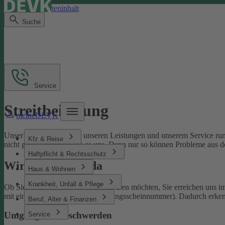
Direkt zum Seiteninhalt
Suche
Service
Streitbeilegung
meineDEVK
Unser Ziel ist es, Sie mit unseren Leistungen und unserem Service run
Kfz & Reise
nicht gelingen, sagen Sie es uns. Denn nur so können Probleme aus d
Haftpflicht & Rechtsschutz
Wir sind für Sie da
Haus & Wohnen
Krankheit, Unfall & Pflege
Ob Sie uns loben oder sich beschweren möchten, Sie erreichen uns 
mit einer Schaden- oder Versicherungsscheinnummer). Dadurch erken
Beruf, Alter & Finanzen
Umgang mit Beschwerden
Service