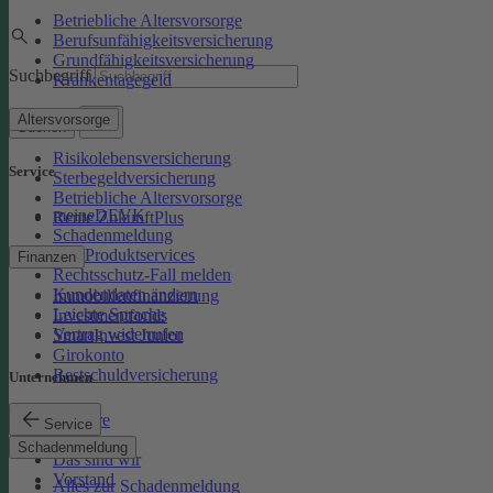
Betriebliche Altersvorsorge
Berufsunfähigkeitsversicherung
Grundfähigkeitsversicherung
Suchbegriff
Krankentagegeld
Altersvorsorge
Suchen
Risikolebensversicherung
Service
Sterbegeldversicherung
Betriebliche Altersvorsorge
meineDEVK
Rente ZukunftPlus
Schadenmeldung
Kfz-Produktservices
Finanzen
Rechtsschutz-Fall melden
Kundendaten ändern
Immobilienfinanzierung
Leichte Sprache
Investmentfonds
Vertrag widerrufen
SmartInvest Junior
Girokonto
Restschuldversicherung
Unternehmen
Karriere
Service
Presse
Schadenmeldung
Das sind wir
Vorstand
Alles zur Schadenmeldung