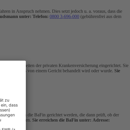
hren in Anspruch nehmen. Dies setzt jedoch u. a. voraus, dass die
budsmann unter:
Telefon:
0800 3-696-000
(gebührenfrei aus dem
 Angelegenheiten der privaten Krankenversicherung eingerichtet. Sie
age nicht bereits von einem Gericht behandelt wird oder wurde.
Sie
kostenfrei an die BaFin gerichtet werden, die dann prüft, ob der
dlich entscheiden.
Sie erreichen die BaFin unter:
Adresse: