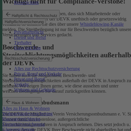
Wichtig: nicht für Compliance-Verstöße!
Reiserücktritt
Wenn Sie Kenntnis darüber haben, dass sich Mitarbeitende oder
Haftpflicht & Rechtsschutz
Partnerinnen und Partner der DEVK unethisch oder gesetzeswidrig
Haftpflichtversicherung
verhalten, so können Sie dies über unsere
Whistleblowing-Kanäle
melden. Die Streitbeilegung ist nur für Beschwerden bezüglich unsere
Privathaftpflicht
Versicherungen und Services gedacht.
Dienst und Beruf
Tierhalter
Beschwerde- und
Haus und Bau
Streitschlichtungsmöglichkeiten außerhalb
Rechtsschutzversicherung
der DEVK
Alles zur Rechtsschutzversicherung
Privat, Beruf und Verkehr
Sie haben auch die Möglichkeit, Beschwerde- und
Privat und Beruf
Streitschlichtungsmöglichkeiten außerhalb der DEVK in Anspruch zu
Verkehr
nehmen. Wir zeigen Ihnen gerne, wie diese aussehen und unter
Wohnen und Gebäude
welchen Bedingungen Sie darauf zurückgreifen können.
Versicherungsombudsmann
Haus & Wohnen
Alles zu Haus & Wohnen
Wohngebäudeversicherung
Die DEVK ist Mitglied im Verein Versicherungsombudsmann e. V. S
Hausratversicherung
können damit das kostenlose, außergerichtliche
Elementarversicherung
Streitschlichtungsverfahren in Anspruch nehmen. Dies setzt jedoch u.
Glasversicherung
a. voraus, dass die DEVK Ihrer Beschwerde nicht abgeholfen hat un