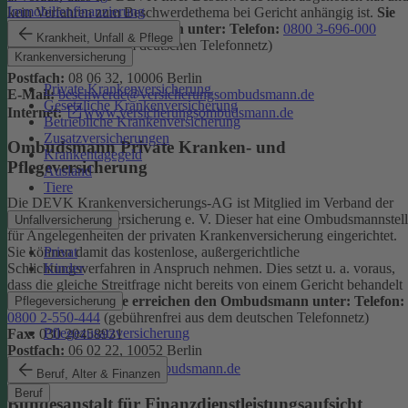
Immobilienfinanzierung
kein Verfahren zum Beschwerdethema bei Gericht anhängig ist.
Sie
erreichen den Ombudsmann unter:
Telefon:
0800 3-696-000
Krankheit, Unfall & Pflege
(gebührenfrei aus dem deutschen Telefonnetz)
Krankenversicherung
Fax:
0800 3-699-000
Postfach:
08 06 32, 10006 Berlin
Private Krankenversicherung
E-Mail:
beschwerde@versicherungsombudsmann.de
Gesetzliche Krankenversicherung
Internet:
www.versicherungsombudsmann.de
Betriebliche Krankenversicherung
Zusatzversicherungen
Ombudsmann Private Kranken- und
Krankentagegeld
Pflegeversicherung
Ausland
Tiere
Die DEVK Krankenversicherungs-AG ist Mitglied im Verband der
privaten Krankenversicherung e. V. Dieser hat eine Ombudsmannstel
Unfallversicherung
für Angelegenheiten der privaten Krankenversicherung eingerichtet.
Privat
Sie können damit das kostenlose, außergerichtliche
Kinder
Schlichtungsverfahren in Anspruch nehmen. Dies setzt u. a. voraus,
dass die gleiche Streitfrage nicht bereits von einem Gericht behandelt
wird oder wurde.
Sie erreichen den Ombudsmann unter:
Telefon:
Pflegeversicherung
0800 2-550-444
(gebührenfrei aus dem deutschen Telefonnetz)
Pflegezusatzversicherung
Fax:
030 20458931
Postfach:
06 02 22, 10052 Berlin
Internet:
www.pkv-ombudsmann.de
Beruf, Alter & Finanzen
Beruf
Bundesanstalt für Finanzdienstleistungsaufsicht