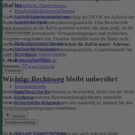
(BaFin)
Betriebliche Altersvorsorge
Berufsunfähigkeitsversicherung
Grundfähigkeitsversicherung
Als Versicherungsunternehmen unterliegt die DEVK der Aufsicht der
Krankentagegeld
Bundesanstalt für Finanzdienstleistungsaufsicht. Eine Beschwerde
kann kostenfrei an die BaFin gerichtet werden, die dann prüft, ob der
Altersvorsorge
Versicherer die vereinbarten Vertragsbedingungen und rechtlichen
Vorgaben eingehalten hat. Einzelne Streitfälle kann die Bafin nicht
Risikolebensversicherung
verbindlich entscheiden.
Sie erreichen die BaFin unter:
Adresse:
Sterbegeldversicherung
Bundesanstalt für Finanzdienstleistungsaufsicht, Graurheindorfer Str.
Betriebliche Altersvorsorge
108, 53117 Bonn
Rente ZukunftPlus
E-Mail:
poststelle@bafin.de
Internet:
www.bafin.de
Finanzen
Wichtig: Rechtsweg bleibt unberührt
Immobilienfinanzierung
Investmentfonds
SmartInvest Junior
Ihre Möglichkeit, den Rechtsweg zu beschreiten, bleibt von der Wahl
Girokonto
einer der oben genannten Beschwerdemöglichkeiten unberührt.
Restschuldversicherung
Welches Gericht für Klagen gegen uns zuständig ist, können Sie den
Versicherungsbedingungen entnehmen.
Service
Kontakt
Schadenmeldung
Alles zur Schadenmeldung
Sie haben noch Fragen? Sie können uns auch jederzeit direkt