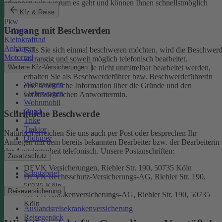
erkennen wir, worum es geht und können Ihnen schnellstmöglich
weiterhelfen.
Kfz & Reise
Pkw
Umgang mit Beschwerden
E-Auto
Kleinkraftrad
Anhänger
Falls Sie sich einmal beschweren möchten, wird die Beschwer
Motorrad
vorrangig und soweit möglich telefonisch bearbeitet.
Weitere Kfz-Versicherungen
Kann eine Beschwerde nicht unmittelbar bearbeitet werden,
erhalten Sie als Beschwerdeführer bzw. Beschwerdeführerin
Wohnwagen
eine schriftliche Information über die Gründe und den
Lieferwagen
voraussichtlichen Antworttermin.
Wohnmobil
Quad
Schriftliche Beschwerde
Trike
Traktor
Natürlich erreichen Sie uns auch per Post oder besprechen Ihr
Oldtimer
Anliegen mit dem bereits bekannten Bearbeiter bzw. der Bearbeiterin
der Angelegenheit telefonisch.
Unsere Postanschriften:
Zusatzschutz
DEVK Versicherungen, Riehler Str. 190, 50735 Köln
Schutzbrief
DEVK Rechtsschutz-Versicherungs-AG, Riehler Str. 190,
50735 Köln
Reiseversicherung
DEVK Krankenversicherungs-AG, Riehler Str. 190, 50735
Köln
Auslandsreisekrankenversicherung
Reisegepäck