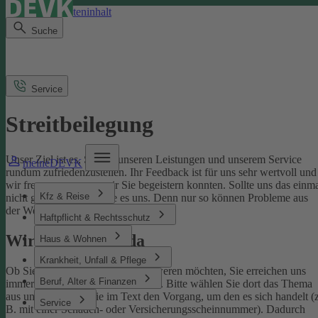
Direkt zum Seiteninhalt
Suche
Service
Streitbeilegung
Unser Ziel ist es, Sie mit unseren Leistungen und unserem Service
meineDEVK
rundum zufriedenzustellen. Ihr Feedback ist für uns sehr wertvoll und
wir freuen uns, wenn wir Sie begeistern konnten. Sollte uns das einm
Kfz & Reise
nicht gelingen, sagen Sie es uns. Denn nur so können Probleme aus
der Welt geschafft werden.
Haftpflicht & Rechtsschutz
Wir sind für Sie da
Haus & Wohnen
Krankheit, Unfall & Pflege
Ob Sie uns loben oder sich beschweren möchten, Sie erreichen uns
Beruf, Alter & Finanzen
immer über unser
Kontaktformular
. Bitte wählen Sie dort das Thema
aus und benennen Sie im Text den Vorgang, um den es sich handelt (z
Service
B. mit einer Schaden- oder Versicherungsscheinnummer). Dadurch