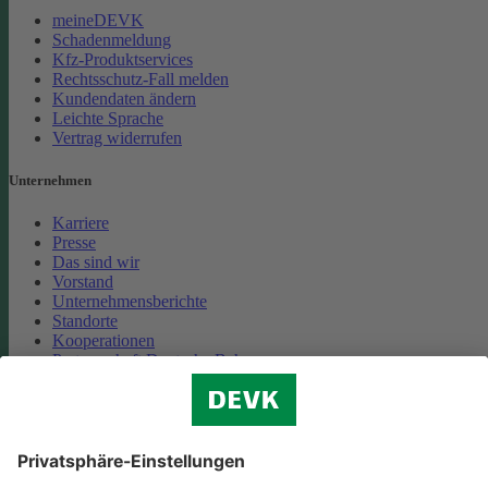
meineDEVK
Schadenmeldung
Kfz-Produktservices
Rechtsschutz-Fall melden
Kundendaten ändern
Leichte Sprache
Vertrag widerrufen
Unternehmen
Karriere
Presse
Das sind wir
Vorstand
Unternehmensberichte
Standorte
Kooperationen
Partnerschaft Deutsche Bahn
Nachhaltigkeit