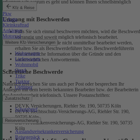
erkennen wir, worum es geht und können Ihnen schnellstmöglich
weiterhelfen.
Kfz & Reise
Pkw
Umgang mit Beschwerden
E-Auto
Kleinkraftrad
Anhänger
Falls Sie sich einmal beschweren möchten, wird die Beschwer
Motorrad
vorrangig und soweit möglich telefonisch bearbeitet.
Weitere Kfz-Versicherungen
Kann eine Beschwerde nicht unmittelbar bearbeitet werden,
erhalten Sie als Beschwerdeführer bzw. Beschwerdeführerin
Wohnwagen
eine schriftliche Information über die Gründe und den
Lieferwagen
voraussichtlichen Antworttermin.
Wohnmobil
Quad
Schriftliche Beschwerde
Trike
Traktor
Natürlich erreichen Sie uns auch per Post oder besprechen Ihr
Oldtimer
Anliegen mit dem bereits bekannten Bearbeiter bzw. der Bearbeiterin
der Angelegenheit telefonisch.
Unsere Postanschriften:
Zusatzschutz
DEVK Versicherungen, Riehler Str. 190, 50735 Köln
Schutzbrief
DEVK Rechtsschutz-Versicherungs-AG, Riehler Str. 190,
50735 Köln
Reiseversicherung
DEVK Krankenversicherungs-AG, Riehler Str. 190, 50735
Köln
Auslandsreisekrankenversicherung
Reisegepäck