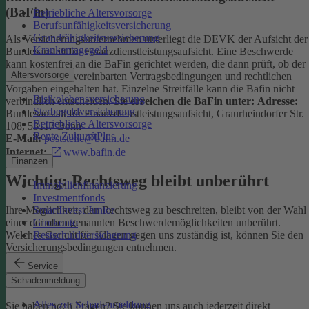
(BaFin)
Betriebliche Altersvorsorge
Berufsunfähigkeitsversicherung
Grundfähigkeitsversicherung
Als Versicherungsunternehmen unterliegt die DEVK der Aufsicht der
Krankentagegeld
Bundesanstalt für Finanzdienstleistungsaufsicht. Eine Beschwerde
kann kostenfrei an die BaFin gerichtet werden, die dann prüft, ob der
Altersvorsorge
Versicherer die vereinbarten Vertragsbedingungen und rechtlichen
Vorgaben eingehalten hat. Einzelne Streitfälle kann die Bafin nicht
Risikolebensversicherung
verbindlich entscheiden.
Sie erreichen die BaFin unter:
Adresse:
Sterbegeldversicherung
Bundesanstalt für Finanzdienstleistungsaufsicht, Graurheindorfer Str.
Betriebliche Altersvorsorge
108, 53117 Bonn
Rente ZukunftPlus
E-Mail:
poststelle@bafin.de
Internet:
www.bafin.de
Finanzen
Wichtig: Rechtsweg bleibt unberührt
Immobilienfinanzierung
Investmentfonds
SmartInvest Junior
Ihre Möglichkeit, den Rechtsweg zu beschreiten, bleibt von der Wahl
Girokonto
einer der oben genannten Beschwerdemöglichkeiten unberührt.
Restschuldversicherung
Welches Gericht für Klagen gegen uns zuständig ist, können Sie den
Versicherungsbedingungen entnehmen.
Service
Kontakt
Schadenmeldung
Alles zur Schadenmeldung
Sie haben noch Fragen? Sie können uns auch jederzeit direkt