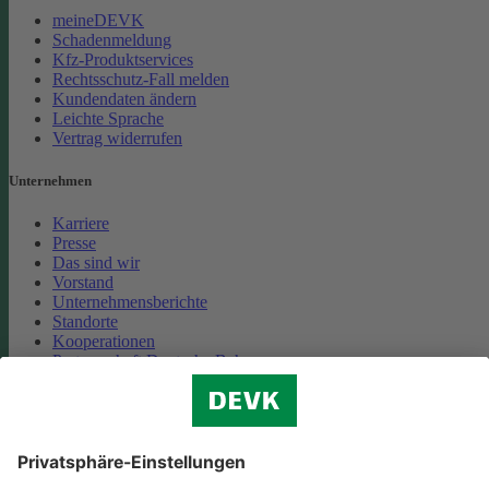
meineDEVK
Schadenmeldung
Kfz-Produktservices
Rechtsschutz-Fall melden
Kundendaten ändern
Leichte Sprache
Vertrag widerrufen
Unternehmen
Karriere
Presse
Das sind wir
Vorstand
Unternehmensberichte
Standorte
Kooperationen
Partnerschaft Deutsche Bahn
Nachhaltigkeit