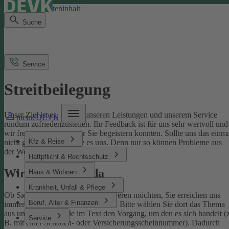
Direkt zum Seiteninhalt
Suche
Service
Streitbeilegung
Unser Ziel ist es, Sie mit unseren Leistungen und unserem Service
meineDEVK
rundum zufriedenzustellen. Ihr Feedback ist für uns sehr wertvoll und
wir freuen uns, wenn wir Sie begeistern konnten. Sollte uns das einm
Kfz & Reise
nicht gelingen, sagen Sie es uns. Denn nur so können Probleme aus
der Welt geschafft werden.
Haftpflicht & Rechtsschutz
Wir sind für Sie da
Haus & Wohnen
Krankheit, Unfall & Pflege
Ob Sie uns loben oder sich beschweren möchten, Sie erreichen uns
Beruf, Alter & Finanzen
immer über unser
Kontaktformular
. Bitte wählen Sie dort das Thema
aus und benennen Sie im Text den Vorgang, um den es sich handelt (z
Service
B. mit einer Schaden- oder Versicherungsscheinnummer). Dadurch