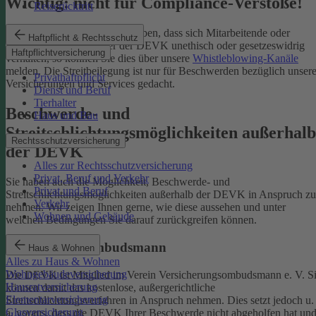
Wichtig: nicht für Compliance-Verstöße!
Reiserücktritt
Wenn Sie Kenntnis darüber haben, dass sich Mitarbeitende oder
Haftpflicht & Rechtsschutz
Partnerinnen und Partner der DEVK unethisch oder gesetzeswidrig
Haftpflichtversicherung
verhalten, so können Sie dies über unsere
Whistleblowing-Kanäle
melden. Die Streitbeilegung ist nur für Beschwerden bezüglich unsere
Privathaftpflicht
Versicherungen und Services gedacht.
Dienst und Beruf
Tierhalter
Beschwerde- und
Haus und Bau
Streitschlichtungsmöglichkeiten außerhalb
Rechtsschutzversicherung
der DEVK
Alles zur Rechtsschutzversicherung
Privat, Beruf und Verkehr
Sie haben auch die Möglichkeit, Beschwerde- und
Privat und Beruf
Streitschlichtungsmöglichkeiten außerhalb der DEVK in Anspruch zu
Verkehr
nehmen. Wir zeigen Ihnen gerne, wie diese aussehen und unter
Wohnen und Gebäude
welchen Bedingungen Sie darauf zurückgreifen können.
Versicherungsombudsmann
Haus & Wohnen
Alles zu Haus & Wohnen
Wohngebäudeversicherung
Die DEVK ist Mitglied im Verein Versicherungsombudsmann e. V. S
Hausratversicherung
können damit das kostenlose, außergerichtliche
Elementarversicherung
Streitschlichtungsverfahren in Anspruch nehmen. Dies setzt jedoch u.
Glasversicherung
a. voraus, dass die DEVK Ihrer Beschwerde nicht abgeholfen hat un