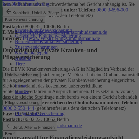
Immobilienfinanzierung
kein Verfahren zum Beschwerdethema bei Gericht anhängig ist.
Sie
erreichen den Ombudsmann unter:
Telefon:
0800 3-696-000
Krankheit, Unfall & Pflege
(gebührenfrei aus dem deutschen Telefonnetz)
Krankenversicherung
Fax:
0800 3-699-000
Postfach:
08 06 32, 10006 Berlin
Private Krankenversicherung
E-Mail:
beschwerde@versicherungsombudsmann.de
Gesetzliche Krankenversicherung
Internet:
www.versicherungsombudsmann.de
Betriebliche Krankenversicherung
Zusatzversicherungen
Ombudsmann Private Kranken- und
Krankentagegeld
Pflegeversicherung
Ausland
Tiere
Die DEVK Krankenversicherungs-AG ist Mitglied im Verband der
privaten Krankenversicherung e. V. Dieser hat eine Ombudsmannstel
Unfallversicherung
für Angelegenheiten der privaten Krankenversicherung eingerichtet.
Privat
Sie können damit das kostenlose, außergerichtliche
Kinder
Schlichtungsverfahren in Anspruch nehmen. Dies setzt u. a. voraus,
dass die gleiche Streitfrage nicht bereits von einem Gericht behandelt
wird oder wurde.
Sie erreichen den Ombudsmann unter:
Telefon:
Pflegeversicherung
0800 2-550-444
(gebührenfrei aus dem deutschen Telefonnetz)
Pflegezusatzversicherung
Fax:
030 20458931
Postfach:
06 02 22, 10052 Berlin
Internet:
www.pkv-ombudsmann.de
Beruf, Alter & Finanzen
Beruf
Bundesanstalt für Finanzdienstleistungsaufsicht