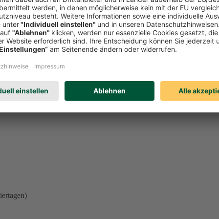
l einer der oben genannten Beschwerdemöglichkeiten unberührt. Welches
eren. Schicken Sie uns einfach eine
E-Mail
.
iertagen)