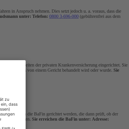
hren in Anspruch nehmen. Dies setzt jedoch u. a. voraus, dass die
budsmann unter:
Telefon:
0800 3-696-000
(gebührenfrei aus dem
 Angelegenheiten der privaten Krankenversicherung eingerichtet. Sie
age nicht bereits von einem Gericht behandelt wird oder wurde.
Sie
kostenfrei an die BaFin gerichtet werden, die dann prüft, ob der
dlich entscheiden.
Sie erreichen die BaFin unter:
Adresse: