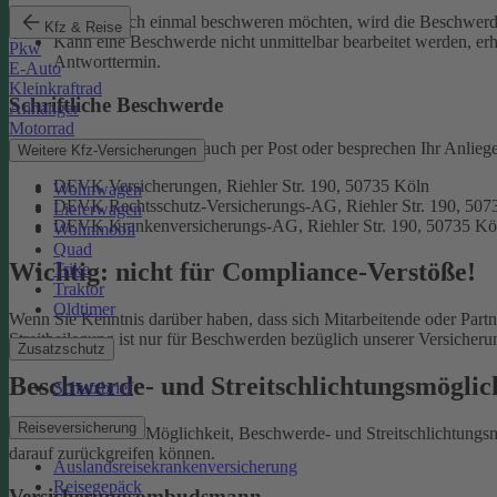
Falls Sie sich einmal beschweren möchten, wird die Beschwerde
Kfz & Reise
Kann eine Beschwerde nicht unmittelbar bearbeitet werden, erh
Pkw
Antworttermin.
E-Auto
Kleinkraftrad
Schriftliche Beschwerde
Anhänger
Motorrad
Natürlich erreichen Sie uns auch per Post oder besprechen Ihr Anlieg
Weitere Kfz-Versicherungen
DEVK Versicherungen, Riehler Str. 190, 50735 Köln
Wohnwagen
DEVK Rechtsschutz-Versicherungs-AG, Riehler Str. 190, 507
Lieferwagen
DEVK Krankenversicherungs-AG, Riehler Str. 190, 50735 Kö
Wohnmobil
Quad
Wichtig: nicht für Compliance-Verstöße!
Trike
Traktor
Oldtimer
Wenn Sie Kenntnis darüber haben, dass sich Mitarbeitende oder Part
Streitbeilegung ist nur für Beschwerden bezüglich unserer Versicher
Zusatzschutz
Beschwerde- und Streitschlichtungsmögli
Schutzbrief
Reiseversicherung
Sie haben auch die Möglichkeit, Beschwerde- und Streitschlichtung
darauf zurückgreifen können.
Auslandsreisekrankenversicherung
Reisegepäck
Versicherungsombudsmann