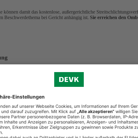
önnen damit das kostenlose, außergerichtliche Streitschlichtungsverfa
m Beschwerdethema bei Gericht anhängig ist.
Sie erreichen den Om
ung
aten Krankenversicherung e. V. Dieser hat eine Ombudsmannstelle für
 in Anspruch nehmen. Dies setzt u. a. voraus, dass die gleiche Streitfr
hrenfrei aus dem deutschen Telefonnetz)
in)
undesanstalt für Finanzdienstleistungsaufsicht. Eine Beschwerde kann 
aben eingehalten hat. Einzelne Streitfälle kann die Bafin nicht verbin
. 108, 53117 Bonn