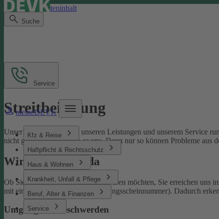
Direkt zum Seiteninhalt
Suche
Service
Streitbeilegung
meineDEVK
Unser Ziel ist es, Sie mit unseren Leistungen und unserem Service run
Kfz & Reise
nicht gelingen, sagen Sie es uns. Denn nur so können Probleme aus d
Haftpflicht & Rechtsschutz
Wir sind für Sie da
Haus & Wohnen
Krankheit, Unfall & Pflege
Ob Sie uns loben oder sich beschweren möchten, Sie erreichen uns 
mit einer Schaden- oder Versicherungsscheinnummer). Dadurch erken
Beruf, Alter & Finanzen
Umgang mit Beschwerden
Service