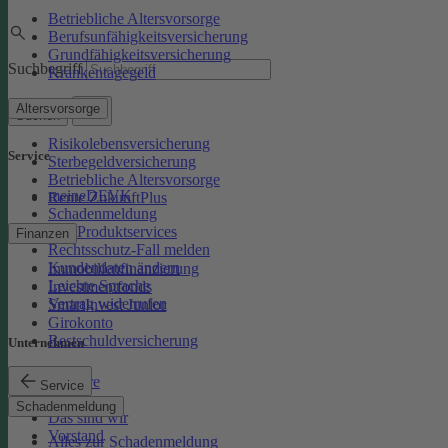
Betriebliche Altersvorsorge
Berufsunfähigkeitsversicherung
Grundfähigkeitsversicherung
Suchbegriff
Krankentagegeld
Altersvorsorge
Suchen
Risikolebensversicherung
Service
Sterbegeldversicherung
Betriebliche Altersvorsorge
meineDEVK
Rente ZukunftPlus
Schadenmeldung
Kfz-Produktservices
Finanzen
Rechtsschutz-Fall melden
Kundendaten ändern
Immobilienfinanzierung
Leichte Sprache
Investmentfonds
Vertrag widerrufen
SmartInvest Junior
Girokonto
Restschuldversicherung
Unternehmen
Karriere
Service
Presse
Schadenmeldung
Das sind wir
Vorstand
Alles zur Schadenmeldung