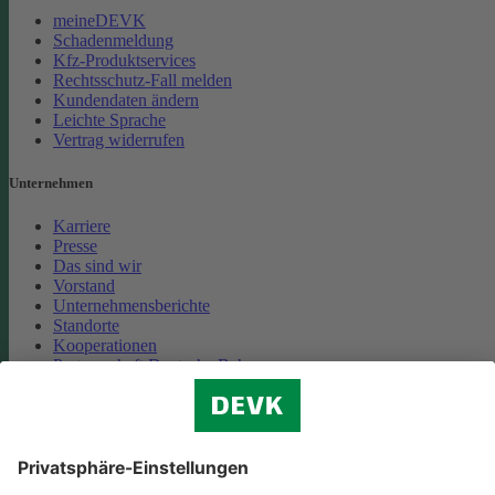
meineDEVK
Schadenmeldung
Kfz-Produktservices
Rechtsschutz-Fall melden
Kundendaten ändern
Leichte Sprache
Vertrag widerrufen
Unternehmen
Karriere
Presse
Das sind wir
Vorstand
Unternehmensberichte
Standorte
Kooperationen
Partnerschaft Deutsche Bahn
Nachhaltigkeit