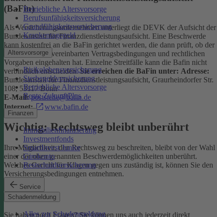
(BaFin)
Betriebliche Altersvorsorge
Berufsunfähigkeitsversicherung
Grundfähigkeitsversicherung
Als Versicherungsunternehmen unterliegt die DEVK der Aufsicht der
Krankentagegeld
Bundesanstalt für Finanzdienstleistungsaufsicht. Eine Beschwerde
kann kostenfrei an die BaFin gerichtet werden, die dann prüft, ob der
Altersvorsorge
Versicherer die vereinbarten Vertragsbedingungen und rechtlichen
Vorgaben eingehalten hat. Einzelne Streitfälle kann die Bafin nicht
Risikolebensversicherung
verbindlich entscheiden.
Sie erreichen die BaFin unter:
Adresse:
Sterbegeldversicherung
Bundesanstalt für Finanzdienstleistungsaufsicht, Graurheindorfer Str.
Betriebliche Altersvorsorge
108, 53117 Bonn
Rente ZukunftPlus
E-Mail:
poststelle@bafin.de
Internet:
www.bafin.de
Finanzen
Wichtig: Rechtsweg bleibt unberührt
Immobilienfinanzierung
Investmentfonds
SmartInvest Junior
Ihre Möglichkeit, den Rechtsweg zu beschreiten, bleibt von der Wahl
Girokonto
einer der oben genannten Beschwerdemöglichkeiten unberührt.
Restschuldversicherung
Welches Gericht für Klagen gegen uns zuständig ist, können Sie den
Versicherungsbedingungen entnehmen.
Service
Kontakt
Schadenmeldung
Alles zur Schadenmeldung
Sie haben noch Fragen? Sie können uns auch jederzeit direkt