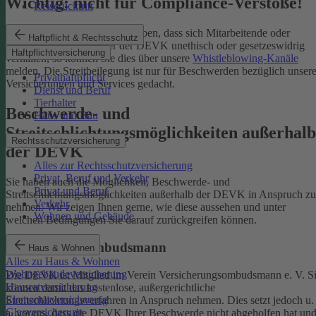
Wichtig: nicht für Compliance-Verstöße!
Reiserücktritt
Wenn Sie Kenntnis darüber haben, dass sich Mitarbeitende oder
Haftpflicht & Rechtsschutz
Partnerinnen und Partner der DEVK unethisch oder gesetzeswidrig
Haftpflichtversicherung
verhalten, so können Sie dies über unsere
Whistleblowing-Kanäle
melden. Die Streitbeilegung ist nur für Beschwerden bezüglich unsere
Privathaftpflicht
Versicherungen und Services gedacht.
Dienst und Beruf
Tierhalter
Beschwerde- und
Haus und Bau
Streitschlichtungsmöglichkeiten außerhalb
Rechtsschutzversicherung
der DEVK
Alles zur Rechtsschutzversicherung
Privat, Beruf und Verkehr
Sie haben auch die Möglichkeit, Beschwerde- und
Privat und Beruf
Streitschlichtungsmöglichkeiten außerhalb der DEVK in Anspruch zu
Verkehr
nehmen. Wir zeigen Ihnen gerne, wie diese aussehen und unter
Wohnen und Gebäude
welchen Bedingungen Sie darauf zurückgreifen können.
Versicherungsombudsmann
Haus & Wohnen
Alles zu Haus & Wohnen
Wohngebäudeversicherung
Die DEVK ist Mitglied im Verein Versicherungsombudsmann e. V. S
Hausratversicherung
können damit das kostenlose, außergerichtliche
Elementarversicherung
Streitschlichtungsverfahren in Anspruch nehmen. Dies setzt jedoch u.
Glasversicherung
a. voraus, dass die DEVK Ihrer Beschwerde nicht abgeholfen hat un