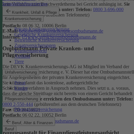
Immobilienfinanzierung
kein Verfahren zum Beschwerdethema bei Gericht anhängig ist.
Sie
erreichen den Ombudsmann unter:
Telefon:
0800 3-696-000
Krankheit, Unfall & Pflege
(gebührenfrei aus dem deutschen Telefonnetz)
Krankenversicherung
Fax:
0800 3-699-000
Postfach:
08 06 32, 10006 Berlin
Private Krankenversicherung
E-Mail:
beschwerde@versicherungsombudsmann.de
Gesetzliche Krankenversicherung
Internet:
www.versicherungsombudsmann.de
Betriebliche Krankenversicherung
Zusatzversicherungen
Ombudsmann Private Kranken- und
Krankentagegeld
Pflegeversicherung
Ausland
Tiere
Die DEVK Krankenversicherungs-AG ist Mitglied im Verband der
privaten Krankenversicherung e. V. Dieser hat eine Ombudsmannstel
Unfallversicherung
für Angelegenheiten der privaten Krankenversicherung eingerichtet.
Privat
Sie können damit das kostenlose, außergerichtliche
Kinder
Schlichtungsverfahren in Anspruch nehmen. Dies setzt u. a. voraus,
dass die gleiche Streitfrage nicht bereits von einem Gericht behandelt
wird oder wurde.
Sie erreichen den Ombudsmann unter:
Telefon:
Pflegeversicherung
0800 2-550-444
(gebührenfrei aus dem deutschen Telefonnetz)
Pflegezusatzversicherung
Fax:
030 20458931
Postfach:
06 02 22, 10052 Berlin
Internet:
www.pkv-ombudsmann.de
Beruf, Alter & Finanzen
Beruf
Bundesanstalt für Finanzdienstleistungsaufsicht