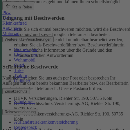
erkennen wir, worum es geht und können Ihnen schnellstmöglich
weiterhelfen.
Kfz & Reise
Pkw
Umgang mit Beschwerden
E-Auto
Kleinkraftrad
Anhänger
Falls Sie sich einmal beschweren möchten, wird die Beschwer
Motorrad
vorrangig und soweit möglich telefonisch bearbeitet.
Weitere Kfz-Versicherungen
Kann eine Beschwerde nicht unmittelbar bearbeitet werden,
erhalten Sie als Beschwerdeführer bzw. Beschwerdeführerin
Wohnwagen
eine schriftliche Information über die Gründe und den
Lieferwagen
voraussichtlichen Antworttermin.
Wohnmobil
Quad
Schriftliche Beschwerde
Trike
Traktor
Natürlich erreichen Sie uns auch per Post oder besprechen Ihr
Oldtimer
Anliegen mit dem bereits bekannten Bearbeiter bzw. der Bearbeiterin
der Angelegenheit telefonisch.
Unsere Postanschriften:
Zusatzschutz
DEVK Versicherungen, Riehler Str. 190, 50735 Köln
Schutzbrief
DEVK Rechtsschutz-Versicherungs-AG, Riehler Str. 190,
50735 Köln
Reiseversicherung
DEVK Krankenversicherungs-AG, Riehler Str. 190, 50735
Köln
Auslandsreisekrankenversicherung
Reisegepäck