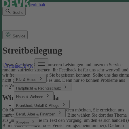
Direkt zum Seiteninhalt
Suche
Service
Streitbeilegung
Unser Ziel ist es, Sie mit unseren Leistungen und unserem Service
meineDEVK
rundum zufriedenzustellen. Ihr Feedback ist für uns sehr wertvoll und
wir freuen uns, wenn wir Sie begeistern konnten. Sollte uns das einm
Kfz & Reise
nicht gelingen, sagen Sie es uns. Denn nur so können Probleme aus
der Welt geschafft werden.
Haftpflicht & Rechtsschutz
Wir sind für Sie da
Haus & Wohnen
Krankheit, Unfall & Pflege
Ob Sie uns loben oder sich beschweren möchten, Sie erreichen uns
Beruf, Alter & Finanzen
immer über unser
Kontaktformular
. Bitte wählen Sie dort das Thema
aus und benennen Sie im Text den Vorgang, um den es sich handelt (z
Service
B. mit einer Schaden- oder Versicherungsscheinnummer). Dadurch