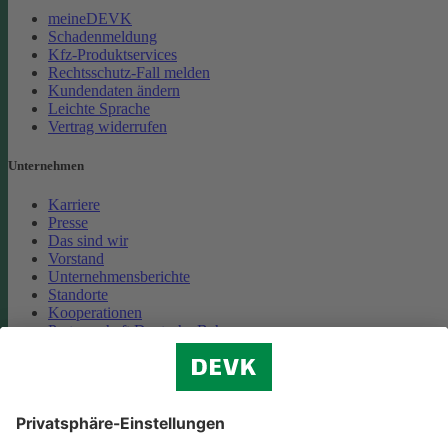
meineDEVK
Schadenmeldung
Kfz-Produktservices
Rechtsschutz-Fall melden
Kundendaten ändern
Leichte Sprache
Vertrag widerrufen
Unternehmen
Karriere
Presse
Das sind wir
Vorstand
Unternehmensberichte
Standorte
Kooperationen
Partnerschaft Deutsche Bahn
Nachhaltigkeit