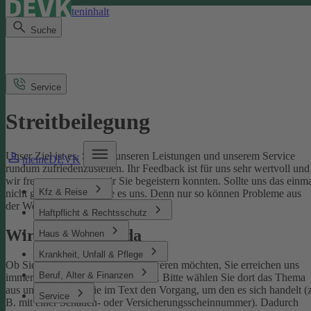
Direkt zum Seiteninhalt
Suche
Service
Streitbeilegung
Unser Ziel ist es, Sie mit unseren Leistungen und unserem Service
meineDEVK
rundum zufriedenzustellen. Ihr Feedback ist für uns sehr wertvoll und
wir freuen uns, wenn wir Sie begeistern konnten. Sollte uns das einm
Kfz & Reise
nicht gelingen, sagen Sie es uns. Denn nur so können Probleme aus
der Welt geschafft werden.
Haftpflicht & Rechtsschutz
Wir sind für Sie da
Haus & Wohnen
Krankheit, Unfall & Pflege
Ob Sie uns loben oder sich beschweren möchten, Sie erreichen uns
Beruf, Alter & Finanzen
immer über unser
Kontaktformular
. Bitte wählen Sie dort das Thema
aus und benennen Sie im Text den Vorgang, um den es sich handelt (z
Service
B. mit einer Schaden- oder Versicherungsscheinnummer). Dadurch