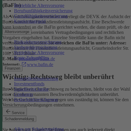
(BaFin)
Betriebliche Altersvorsorge
Berufsunfähigkeitsversicherung
Grundfähigkeitsversicherung
Als Versicherungsunternehmen unterliegt die DEVK der Aufsicht der
Krankentagegeld
Bundesanstalt für Finanzdienstleistungsaufsicht. Eine Beschwerde
kann kostenfrei an die BaFin gerichtet werden, die dann prüft, ob der
Altersvorsorge
Versicherer die vereinbarten Vertragsbedingungen und rechtlichen
Vorgaben eingehalten hat. Einzelne Streitfälle kann die Bafin nicht
Risikolebensversicherung
verbindlich entscheiden.
Sie erreichen die BaFin unter:
Adresse:
Sterbegeldversicherung
Bundesanstalt für Finanzdienstleistungsaufsicht, Graurheindorfer Str.
Betriebliche Altersvorsorge
108, 53117 Bonn
Rente ZukunftPlus
E-Mail:
poststelle@bafin.de
Internet:
www.bafin.de
Finanzen
Wichtig: Rechtsweg bleibt unberührt
Immobilienfinanzierung
Investmentfonds
SmartInvest Junior
Ihre Möglichkeit, den Rechtsweg zu beschreiten, bleibt von der Wahl
Girokonto
einer der oben genannten Beschwerdemöglichkeiten unberührt.
Restschuldversicherung
Welches Gericht für Klagen gegen uns zuständig ist, können Sie den
Versicherungsbedingungen entnehmen.
Service
Kontakt
Schadenmeldung
Alles zur Schadenmeldung
Sie haben noch Fragen? Sie können uns auch jederzeit direkt