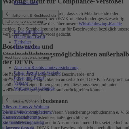
Wichtig: nicht für Compliance-Verstöße!
Reiserücktritt
Wenn Sie Kenntnis darüber haben, dass sich Mitarbeitende oder
Haftpflicht & Rechtsschutz
Partnerinnen und Partner der DEVK unethisch oder gesetzeswidrig
Haftpflichtversicherung
verhalten, so können Sie dies über unsere
Whistleblowing-Kanäle
melden. Die Streitbeilegung ist nur für Beschwerden bezüglich unsere
Privathaftpflicht
Versicherungen und Services gedacht.
Dienst und Beruf
Tierhalter
Beschwerde- und
Haus und Bau
Streitschlichtungsmöglichkeiten außerhalb
Rechtsschutzversicherung
der DEVK
Alles zur Rechtsschutzversicherung
Privat, Beruf und Verkehr
Sie haben auch die Möglichkeit, Beschwerde- und
Privat und Beruf
Streitschlichtungsmöglichkeiten außerhalb der DEVK in Anspruch zu
Verkehr
nehmen. Wir zeigen Ihnen gerne, wie diese aussehen und unter
Wohnen und Gebäude
welchen Bedingungen Sie darauf zurückgreifen können.
Versicherungsombudsmann
Haus & Wohnen
Alles zu Haus & Wohnen
Wohngebäudeversicherung
Die DEVK ist Mitglied im Verein Versicherungsombudsmann e. V. S
Hausratversicherung
können damit das kostenlose, außergerichtliche
Elementarversicherung
Streitschlichtungsverfahren in Anspruch nehmen. Dies setzt jedoch u.
Glasversicherung
a. voraus, dass die DEVK Ihrer Beschwerde nicht abgeholfen hat un