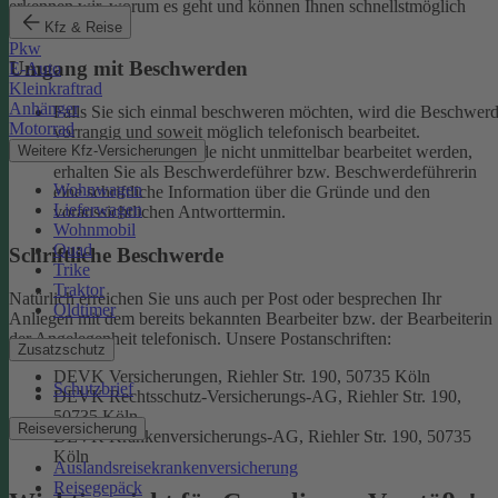
erkennen wir, worum es geht und können Ihnen schnellstmöglich
weiterhelfen.
Kfz & Reise
Pkw
Umgang mit Beschwerden
E-Auto
Kleinkraftrad
Anhänger
Falls Sie sich einmal beschweren möchten, wird die Beschwer
Motorrad
vorrangig und soweit möglich telefonisch bearbeitet.
Weitere Kfz-Versicherungen
Kann eine Beschwerde nicht unmittelbar bearbeitet werden,
erhalten Sie als Beschwerdeführer bzw. Beschwerdeführerin
Wohnwagen
eine schriftliche Information über die Gründe und den
Lieferwagen
voraussichtlichen Antworttermin.
Wohnmobil
Quad
Schriftliche Beschwerde
Trike
Traktor
Natürlich erreichen Sie uns auch per Post oder besprechen Ihr
Oldtimer
Anliegen mit dem bereits bekannten Bearbeiter bzw. der Bearbeiterin
der Angelegenheit telefonisch.
Unsere Postanschriften:
Zusatzschutz
DEVK Versicherungen, Riehler Str. 190, 50735 Köln
Schutzbrief
DEVK Rechtsschutz-Versicherungs-AG, Riehler Str. 190,
50735 Köln
Reiseversicherung
DEVK Krankenversicherungs-AG, Riehler Str. 190, 50735
Köln
Auslandsreisekrankenversicherung
Reisegepäck