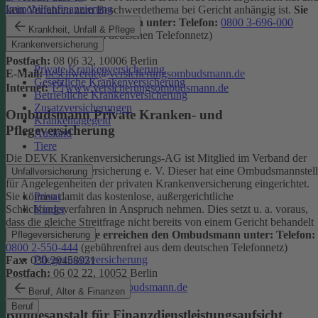
Immobilienfinanzierung
kein Verfahren zum Beschwerdethema bei Gericht anhängig ist.
Sie
erreichen den Ombudsmann unter:
Telefon:
0800 3-696-000
Krankheit, Unfall & Pflege
(gebührenfrei aus dem deutschen Telefonnetz)
Krankenversicherung
Fax:
0800 3-699-000
Postfach:
08 06 32, 10006 Berlin
Private Krankenversicherung
E-Mail:
beschwerde@versicherungsombudsmann.de
Gesetzliche Krankenversicherung
Internet:
www.versicherungsombudsmann.de
Betriebliche Krankenversicherung
Zusatzversicherungen
Ombudsmann Private Kranken- und
Krankentagegeld
Pflegeversicherung
Ausland
Tiere
Die DEVK Krankenversicherungs-AG ist Mitglied im Verband der
privaten Krankenversicherung e. V. Dieser hat eine Ombudsmannstel
Unfallversicherung
für Angelegenheiten der privaten Krankenversicherung eingerichtet.
Privat
Sie können damit das kostenlose, außergerichtliche
Kinder
Schlichtungsverfahren in Anspruch nehmen. Dies setzt u. a. voraus,
dass die gleiche Streitfrage nicht bereits von einem Gericht behandelt
wird oder wurde.
Sie erreichen den Ombudsmann unter:
Telefon:
Pflegeversicherung
0800 2-550-444
(gebührenfrei aus dem deutschen Telefonnetz)
Pflegezusatzversicherung
Fax:
030 20458931
Postfach:
06 02 22, 10052 Berlin
Internet:
www.pkv-ombudsmann.de
Beruf, Alter & Finanzen
Beruf
Bundesanstalt für Finanzdienstleistungsaufsicht