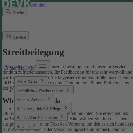
Direkt zum Seiteninhalt
Suche
Service
Streitbeilegung
Unser Ziel ist es, Sie mit unseren Leistungen und unserem Service
meineDEVK
rundum zufriedenzustellen. Ihr Feedback ist für uns sehr wertvoll und
wir freuen uns, wenn wir Sie begeistern konnten. Sollte uns das einm
Kfz & Reise
nicht gelingen, sagen Sie es uns. Denn nur so können Probleme aus
der Welt geschafft werden.
Haftpflicht & Rechtsschutz
Wir sind für Sie da
Haus & Wohnen
Krankheit, Unfall & Pflege
Ob Sie uns loben oder sich beschweren möchten, Sie erreichen uns
Beruf, Alter & Finanzen
immer über unser
Kontaktformular
. Bitte wählen Sie dort das Thema
aus und benennen Sie im Text den Vorgang, um den es sich handelt (z
Service
B. mit einer Schaden- oder Versicherungsscheinnummer). Dadurch