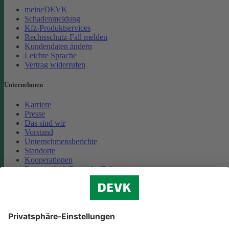
meineDEVK
Schadenmeldung
Kfz-Produktservices
Rechtsschutz-Fall melden
Kundendaten ändern
Leichte Sprache
Vertrag widerrufen
Unternehmen
Karriere
Presse
Das sind wir
Vorstand
Unternehmensberichte
Standorte
Kooperationen
Partnerschaft Deutsche Bahn
Nachhaltigkeit