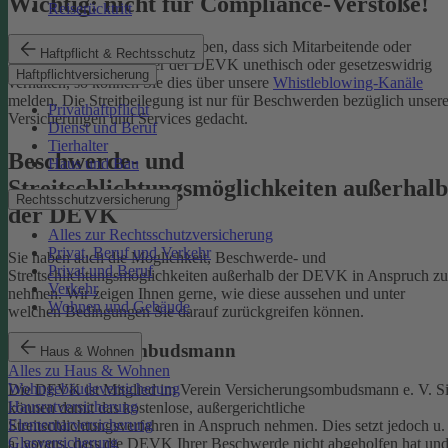
Wichtig: nicht für Compliance-Verstöße!
Reiserücktritt
Wenn Sie Kenntnis darüber haben, dass sich Mitarbeitende oder
Haftpflicht & Rechtsschutz
Partnerinnen und Partner der DEVK unethisch oder gesetzeswidrig
Haftpflichtversicherung
verhalten, so können Sie dies über unsere
Whistleblowing-Kanäle
melden. Die Streitbeilegung ist nur für Beschwerden bezüglich unsere
Privathaftpflicht
Versicherungen und Services gedacht.
Dienst und Beruf
Tierhalter
Beschwerde- und
Haus und Bau
Streitschlichtungsmöglichkeiten außerhalb
Rechtsschutzversicherung
der DEVK
Alles zur Rechtsschutzversicherung
Privat, Beruf und Verkehr
Sie haben auch die Möglichkeit, Beschwerde- und
Privat und Beruf
Streitschlichtungsmöglichkeiten außerhalb der DEVK in Anspruch zu
Verkehr
nehmen. Wir zeigen Ihnen gerne, wie diese aussehen und unter
Wohnen und Gebäude
welchen Bedingungen Sie darauf zurückgreifen können.
Versicherungsombudsmann
Haus & Wohnen
Alles zu Haus & Wohnen
Wohngebäudeversicherung
Die DEVK ist Mitglied im Verein Versicherungsombudsmann e. V. S
Hausratversicherung
können damit das kostenlose, außergerichtliche
Elementarversicherung
Streitschlichtungsverfahren in Anspruch nehmen. Dies setzt jedoch u.
Glasversicherung
a. voraus, dass die DEVK Ihrer Beschwerde nicht abgeholfen hat un