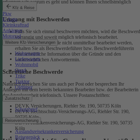
erkennen wir, worum es geht und können Ihnen schnellstmöglich
weiterhelfen.
Kfz & Reise
Pkw
Umgang mit Beschwerden
E-Auto
Kleinkraftrad
Anhänger
Falls Sie sich einmal beschweren möchten, wird die Beschwer
Motorrad
vorrangig und soweit möglich telefonisch bearbeitet.
Weitere Kfz-Versicherungen
Kann eine Beschwerde nicht unmittelbar bearbeitet werden,
erhalten Sie als Beschwerdeführer bzw. Beschwerdeführerin
Wohnwagen
eine schriftliche Information über die Gründe und den
Lieferwagen
voraussichtlichen Antworttermin.
Wohnmobil
Quad
Schriftliche Beschwerde
Trike
Traktor
Natürlich erreichen Sie uns auch per Post oder besprechen Ihr
Oldtimer
Anliegen mit dem bereits bekannten Bearbeiter bzw. der Bearbeiterin
der Angelegenheit telefonisch.
Unsere Postanschriften:
Zusatzschutz
DEVK Versicherungen, Riehler Str. 190, 50735 Köln
Schutzbrief
DEVK Rechtsschutz-Versicherungs-AG, Riehler Str. 190,
50735 Köln
Reiseversicherung
DEVK Krankenversicherungs-AG, Riehler Str. 190, 50735
Köln
Auslandsreisekrankenversicherung
Reisegepäck