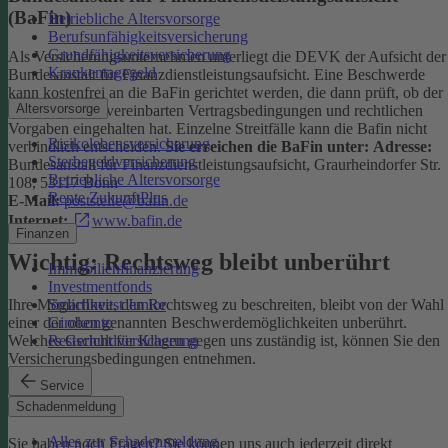
(BaFin)
Betriebliche Altersvorsorge
Berufsunfähigkeitsversicherung
Grundfähigkeitsversicherung
Als Versicherungsunternehmen unterliegt die DEVK der Aufsicht der
Krankentagegeld
Bundesanstalt für Finanzdienstleistungsaufsicht. Eine Beschwerde
kann kostenfrei an die BaFin gerichtet werden, die dann prüft, ob der
Altersvorsorge
Versicherer die vereinbarten Vertragsbedingungen und rechtlichen
Vorgaben eingehalten hat. Einzelne Streitfälle kann die Bafin nicht
Risikolebensversicherung
verbindlich entscheiden.
Sie erreichen die BaFin unter:
Adresse:
Sterbegeldversicherung
Bundesanstalt für Finanzdienstleistungsaufsicht, Graurheindorfer Str.
Betriebliche Altersvorsorge
108, 53117 Bonn
Rente ZukunftPlus
E-Mail:
poststelle@bafin.de
Internet:
www.bafin.de
Finanzen
Wichtig: Rechtsweg bleibt unberührt
Immobilienfinanzierung
Investmentfonds
SmartInvest Junior
Ihre Möglichkeit, den Rechtsweg zu beschreiten, bleibt von der Wahl
Girokonto
einer der oben genannten Beschwerdemöglichkeiten unberührt.
Restschuldversicherung
Welches Gericht für Klagen gegen uns zuständig ist, können Sie den
Versicherungsbedingungen entnehmen.
Service
Kontakt
Schadenmeldung
Alles zur Schadenmeldung
Sie haben noch Fragen? Sie können uns auch jederzeit direkt