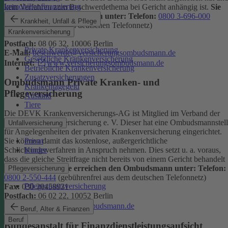
Immobilienfinanzierung
kein Verfahren zum Beschwerdethema bei Gericht anhängig ist.
Sie
erreichen den Ombudsmann unter:
Telefon:
0800 3-696-000
Krankheit, Unfall & Pflege
(gebührenfrei aus dem deutschen Telefonnetz)
Krankenversicherung
Fax:
0800 3-699-000
Postfach:
08 06 32, 10006 Berlin
Private Krankenversicherung
E-Mail:
beschwerde@versicherungsombudsmann.de
Gesetzliche Krankenversicherung
Internet:
www.versicherungsombudsmann.de
Betriebliche Krankenversicherung
Zusatzversicherungen
Ombudsmann Private Kranken- und
Krankentagegeld
Pflegeversicherung
Ausland
Tiere
Die DEVK Krankenversicherungs-AG ist Mitglied im Verband der
privaten Krankenversicherung e. V. Dieser hat eine Ombudsmannstel
Unfallversicherung
für Angelegenheiten der privaten Krankenversicherung eingerichtet.
Privat
Sie können damit das kostenlose, außergerichtliche
Kinder
Schlichtungsverfahren in Anspruch nehmen. Dies setzt u. a. voraus,
dass die gleiche Streitfrage nicht bereits von einem Gericht behandelt
wird oder wurde.
Sie erreichen den Ombudsmann unter:
Telefon:
Pflegeversicherung
0800 2-550-444
(gebührenfrei aus dem deutschen Telefonnetz)
Pflegezusatzversicherung
Fax:
030 20458931
Postfach:
06 02 22, 10052 Berlin
Internet:
www.pkv-ombudsmann.de
Beruf, Alter & Finanzen
Beruf
Bundesanstalt für Finanzdienstleistungsaufsicht