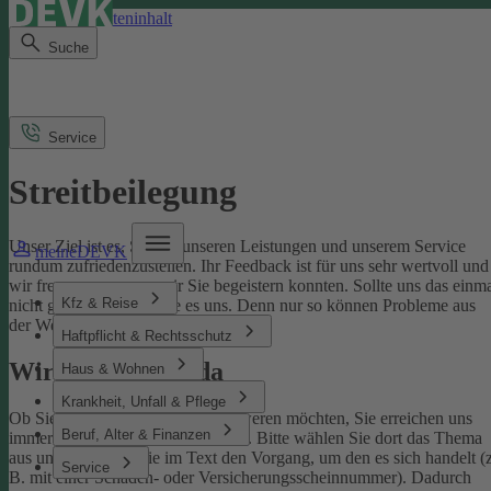
Direkt zum Seiteninhalt
Suche
Service
Streitbeilegung
Unser Ziel ist es, Sie mit unseren Leistungen und unserem Service
meineDEVK
rundum zufriedenzustellen. Ihr Feedback ist für uns sehr wertvoll und
wir freuen uns, wenn wir Sie begeistern konnten. Sollte uns das einm
Kfz & Reise
nicht gelingen, sagen Sie es uns. Denn nur so können Probleme aus
der Welt geschafft werden.
Haftpflicht & Rechtsschutz
Wir sind für Sie da
Haus & Wohnen
Krankheit, Unfall & Pflege
Ob Sie uns loben oder sich beschweren möchten, Sie erreichen uns
Beruf, Alter & Finanzen
immer über unser
Kontaktformular
. Bitte wählen Sie dort das Thema
aus und benennen Sie im Text den Vorgang, um den es sich handelt (z
Service
B. mit einer Schaden- oder Versicherungsscheinnummer). Dadurch