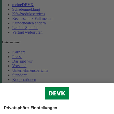
meineDEVK
Schadenmeldung
Kfz-Produktservices
Rechtsschutz-Fall melden
Kundendaten ändern
Leichte Sprache
Vertrag widerrufen
Unternehmen
Karriere
Presse
Das sind wir
Vorstand
Unternehmensberichte
Standorte
Kooperationen
Partnerschaft Deutsche Bahn
Nachhaltigkeit