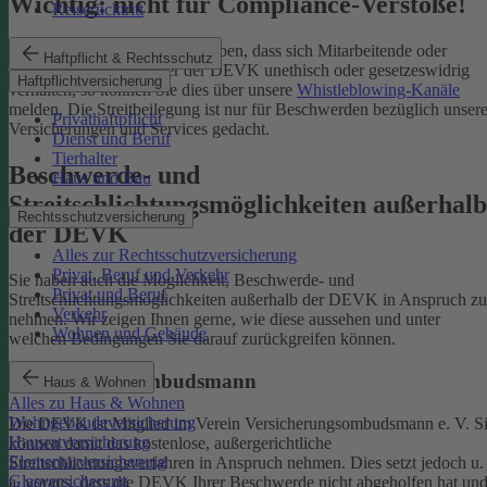
Wichtig: nicht für Compliance-Verstöße!
Reiserücktritt
Wenn Sie Kenntnis darüber haben, dass sich Mitarbeitende oder
Haftpflicht & Rechtsschutz
Partnerinnen und Partner der DEVK unethisch oder gesetzeswidrig
Haftpflichtversicherung
verhalten, so können Sie dies über unsere
Whistleblowing-Kanäle
melden. Die Streitbeilegung ist nur für Beschwerden bezüglich unsere
Privathaftpflicht
Versicherungen und Services gedacht.
Dienst und Beruf
Tierhalter
Beschwerde- und
Haus und Bau
Streitschlichtungsmöglichkeiten außerhalb
Rechtsschutzversicherung
der DEVK
Alles zur Rechtsschutzversicherung
Privat, Beruf und Verkehr
Sie haben auch die Möglichkeit, Beschwerde- und
Privat und Beruf
Streitschlichtungsmöglichkeiten außerhalb der DEVK in Anspruch zu
Verkehr
nehmen. Wir zeigen Ihnen gerne, wie diese aussehen und unter
Wohnen und Gebäude
welchen Bedingungen Sie darauf zurückgreifen können.
Versicherungsombudsmann
Haus & Wohnen
Alles zu Haus & Wohnen
Wohngebäudeversicherung
Die DEVK ist Mitglied im Verein Versicherungsombudsmann e. V. S
Hausratversicherung
können damit das kostenlose, außergerichtliche
Elementarversicherung
Streitschlichtungsverfahren in Anspruch nehmen. Dies setzt jedoch u.
Glasversicherung
a. voraus, dass die DEVK Ihrer Beschwerde nicht abgeholfen hat un