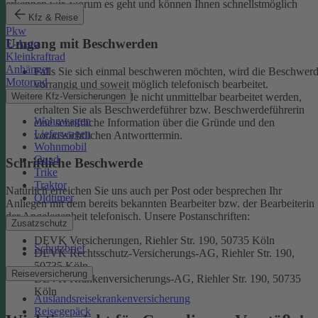
erkennen wir, worum es geht und können Ihnen schnellstmöglich
weiterhelfen.
Kfz & Reise
Pkw
Umgang mit Beschwerden
E-Auto
Kleinkraftrad
Anhänger
Falls Sie sich einmal beschweren möchten, wird die Beschwer
Motorrad
vorrangig und soweit möglich telefonisch bearbeitet.
Weitere Kfz-Versicherungen
Kann eine Beschwerde nicht unmittelbar bearbeitet werden,
erhalten Sie als Beschwerdeführer bzw. Beschwerdeführerin
Wohnwagen
eine schriftliche Information über die Gründe und den
Lieferwagen
voraussichtlichen Antworttermin.
Wohnmobil
Quad
Schriftliche Beschwerde
Trike
Traktor
Natürlich erreichen Sie uns auch per Post oder besprechen Ihr
Oldtimer
Anliegen mit dem bereits bekannten Bearbeiter bzw. der Bearbeiterin
der Angelegenheit telefonisch.
Unsere Postanschriften:
Zusatzschutz
DEVK Versicherungen, Riehler Str. 190, 50735 Köln
Schutzbrief
DEVK Rechtsschutz-Versicherungs-AG, Riehler Str. 190,
50735 Köln
Reiseversicherung
DEVK Krankenversicherungs-AG, Riehler Str. 190, 50735
Köln
Auslandsreisekrankenversicherung
Reisegepäck