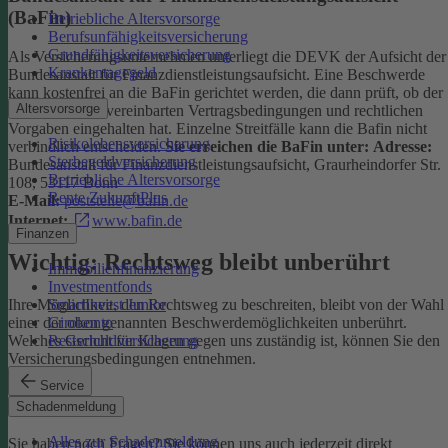
(BaFin)
Betriebliche Altersvorsorge
Berufsunfähigkeitsversicherung
Grundfähigkeitsversicherung
Als Versicherungsunternehmen unterliegt die DEVK der Aufsicht der
Krankentagegeld
Bundesanstalt für Finanzdienstleistungsaufsicht. Eine Beschwerde
kann kostenfrei an die BaFin gerichtet werden, die dann prüft, ob der
Altersvorsorge
Versicherer die vereinbarten Vertragsbedingungen und rechtlichen
Vorgaben eingehalten hat. Einzelne Streitfälle kann die Bafin nicht
Risikolebensversicherung
verbindlich entscheiden.
Sie erreichen die BaFin unter:
Adresse:
Sterbegeldversicherung
Bundesanstalt für Finanzdienstleistungsaufsicht, Graurheindorfer Str.
Betriebliche Altersvorsorge
108, 53117 Bonn
Rente ZukunftPlus
E-Mail:
poststelle@bafin.de
Internet:
www.bafin.de
Finanzen
Wichtig: Rechtsweg bleibt unberührt
Immobilienfinanzierung
Investmentfonds
SmartInvest Junior
Ihre Möglichkeit, den Rechtsweg zu beschreiten, bleibt von der Wahl
Girokonto
einer der oben genannten Beschwerdemöglichkeiten unberührt.
Restschuldversicherung
Welches Gericht für Klagen gegen uns zuständig ist, können Sie den
Versicherungsbedingungen entnehmen.
Service
Kontakt
Schadenmeldung
Alles zur Schadenmeldung
Sie haben noch Fragen? Sie können uns auch jederzeit direkt