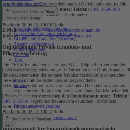
Immobilienfinanzierung
kein Verfahren zum Beschwerdethema bei Gericht anhängig ist.
Sie
erreichen den Ombudsmann unter:
Telefon:
0800 3-696-000
Krankheit, Unfall & Pflege
(gebührenfrei aus dem deutschen Telefonnetz)
Krankenversicherung
Fax:
0800 3-699-000
Postfach:
08 06 32, 10006 Berlin
Private Krankenversicherung
E-Mail:
beschwerde@versicherungsombudsmann.de
Gesetzliche Krankenversicherung
Internet:
www.versicherungsombudsmann.de
Betriebliche Krankenversicherung
Zusatzversicherungen
Ombudsmann Private Kranken- und
Krankentagegeld
Pflegeversicherung
Ausland
Tiere
Die DEVK Krankenversicherungs-AG ist Mitglied im Verband der
privaten Krankenversicherung e. V. Dieser hat eine Ombudsmannstel
Unfallversicherung
für Angelegenheiten der privaten Krankenversicherung eingerichtet.
Privat
Sie können damit das kostenlose, außergerichtliche
Kinder
Schlichtungsverfahren in Anspruch nehmen. Dies setzt u. a. voraus,
dass die gleiche Streitfrage nicht bereits von einem Gericht behandelt
wird oder wurde.
Sie erreichen den Ombudsmann unter:
Telefon:
Pflegeversicherung
0800 2-550-444
(gebührenfrei aus dem deutschen Telefonnetz)
Pflegezusatzversicherung
Fax:
030 20458931
Postfach:
06 02 22, 10052 Berlin
Internet:
www.pkv-ombudsmann.de
Beruf, Alter & Finanzen
Beruf
Bundesanstalt für Finanzdienstleistungsaufsicht