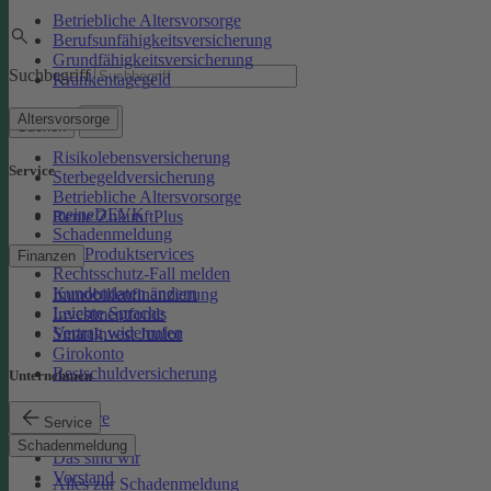
Betriebliche Altersvorsorge
Berufsunfähigkeitsversicherung
Grundfähigkeitsversicherung
Suchbegriff
Krankentagegeld
Altersvorsorge
Suchen
Risikolebensversicherung
Service
Sterbegeldversicherung
Betriebliche Altersvorsorge
meineDEVK
Rente ZukunftPlus
Schadenmeldung
Kfz-Produktservices
Finanzen
Rechtsschutz-Fall melden
Kundendaten ändern
Immobilienfinanzierung
Leichte Sprache
Investmentfonds
Vertrag widerrufen
SmartInvest Junior
Girokonto
Restschuldversicherung
Unternehmen
Karriere
Service
Presse
Schadenmeldung
Das sind wir
Vorstand
Alles zur Schadenmeldung