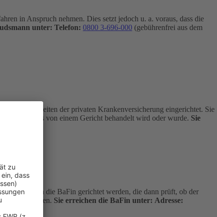
hren in Anspruch nehmen. Dies setzt jedoch u. a. voraus, dass die
budsmann unter:
Telefon:
0800 3-696-000
(gebührenfrei aus dem
 Angelegenheiten der privaten Krankenversicherung eingerichtet. Sie
age nicht bereits von einem Gericht behandelt wird oder wurde.
Sie
kostenfrei an die BaFin gerichtet werden, die dann prüft, ob der
dlich entscheiden.
Sie erreichen die BaFin unter:
Adresse: