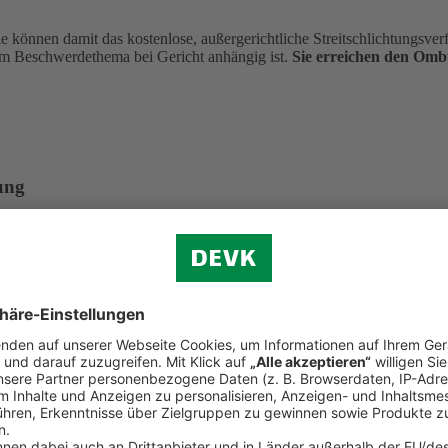
önnen damit das kostenlose, außergerichtliche Streitschlichtungsverfa
m Beschwerdethema bei Gericht anhängig ist.
Sie erreichen den Om
ung
aten Krankenversicherung e. V. Dieser hat eine Ombudsmannstelle für
 in Anspruch nehmen. Dies setzt u. a. voraus, dass die gleiche Streitfr
hrenfrei aus dem deutschen Telefonnetz)
in)
undesanstalt für Finanzdienstleistungsaufsicht. Eine Beschwerde kann 
aben eingehalten hat. Einzelne Streitfälle kann die Bafin nicht verbin
. 108, 53117 Bonn