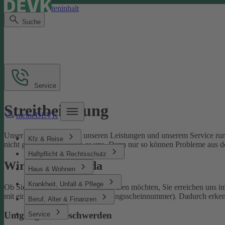
Direkt zum Seiteninhalt
Suche
Service
Streitbeilegung
meineDEVK
Unser Ziel ist es, Sie mit unseren Leistungen und unserem Service run
Kfz & Reise
nicht gelingen, sagen Sie es uns. Denn nur so können Probleme aus d
Haftpflicht & Rechtsschutz
Wir sind für Sie da
Haus & Wohnen
Krankheit, Unfall & Pflege
Ob Sie uns loben oder sich beschweren möchten, Sie erreichen uns 
mit einer Schaden- oder Versicherungsscheinnummer). Dadurch erken
Beruf, Alter & Finanzen
Umgang mit Beschwerden
Service