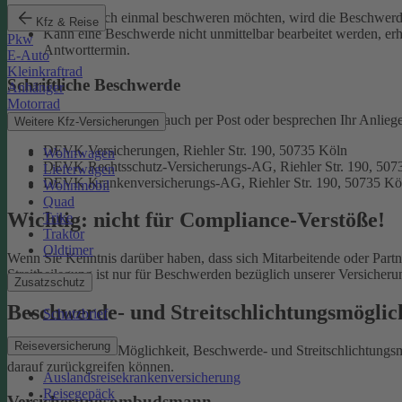
Falls Sie sich einmal beschweren möchten, wird die Beschwerde
Kfz & Reise
Kann eine Beschwerde nicht unmittelbar bearbeitet werden, erh
Pkw
Antworttermin.
E-Auto
Kleinkraftrad
Schriftliche Beschwerde
Anhänger
Motorrad
Natürlich erreichen Sie uns auch per Post oder besprechen Ihr Anlieg
Weitere Kfz-Versicherungen
DEVK Versicherungen, Riehler Str. 190, 50735 Köln
Wohnwagen
DEVK Rechtsschutz-Versicherungs-AG, Riehler Str. 190, 507
Lieferwagen
DEVK Krankenversicherungs-AG, Riehler Str. 190, 50735 Kö
Wohnmobil
Quad
Wichtig: nicht für Compliance-Verstöße!
Trike
Traktor
Oldtimer
Wenn Sie Kenntnis darüber haben, dass sich Mitarbeitende oder Part
Streitbeilegung ist nur für Beschwerden bezüglich unserer Versicher
Zusatzschutz
Beschwerde- und Streitschlichtungsmögli
Schutzbrief
Reiseversicherung
Sie haben auch die Möglichkeit, Beschwerde- und Streitschlichtung
darauf zurückgreifen können.
Auslandsreisekrankenversicherung
Reisegepäck
Versicherungsombudsmann