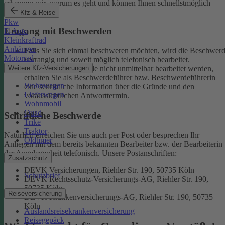
erkennen wir, worum es geht und können Ihnen schnellstmöglich
weiterhelfen.
Kfz & Reise
Pkw
Umgang mit Beschwerden
E-Auto
Kleinkraftrad
Anhänger
Falls Sie sich einmal beschweren möchten, wird die Beschwer
Motorrad
vorrangig und soweit möglich telefonisch bearbeitet.
Weitere Kfz-Versicherungen
Kann eine Beschwerde nicht unmittelbar bearbeitet werden,
erhalten Sie als Beschwerdeführer bzw. Beschwerdeführerin
Wohnwagen
eine schriftliche Information über die Gründe und den
Lieferwagen
voraussichtlichen Antworttermin.
Wohnmobil
Quad
Schriftliche Beschwerde
Trike
Traktor
Natürlich erreichen Sie uns auch per Post oder besprechen Ihr
Oldtimer
Anliegen mit dem bereits bekannten Bearbeiter bzw. der Bearbeiterin
der Angelegenheit telefonisch.
Unsere Postanschriften:
Zusatzschutz
DEVK Versicherungen, Riehler Str. 190, 50735 Köln
Schutzbrief
DEVK Rechtsschutz-Versicherungs-AG, Riehler Str. 190,
50735 Köln
Reiseversicherung
DEVK Krankenversicherungs-AG, Riehler Str. 190, 50735
Köln
Auslandsreisekrankenversicherung
Reisegepäck