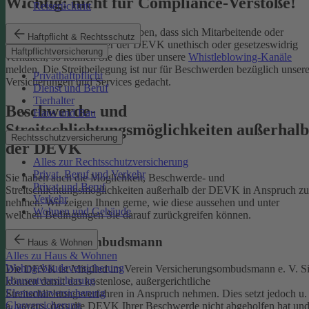
Wichtig: nicht für Compliance-Verstöße!
Reiserücktritt
Wenn Sie Kenntnis darüber haben, dass sich Mitarbeitende oder
Haftpflicht & Rechtsschutz
Partnerinnen und Partner der DEVK unethisch oder gesetzeswidrig
Haftpflichtversicherung
verhalten, so können Sie dies über unsere
Whistleblowing-Kanäle
melden. Die Streitbeilegung ist nur für Beschwerden bezüglich unsere
Privathaftpflicht
Versicherungen und Services gedacht.
Dienst und Beruf
Tierhalter
Beschwerde- und
Haus und Bau
Streitschlichtungsmöglichkeiten außerhalb
Rechtsschutzversicherung
der DEVK
Alles zur Rechtsschutzversicherung
Privat, Beruf und Verkehr
Sie haben auch die Möglichkeit, Beschwerde- und
Privat und Beruf
Streitschlichtungsmöglichkeiten außerhalb der DEVK in Anspruch zu
Verkehr
nehmen. Wir zeigen Ihnen gerne, wie diese aussehen und unter
Wohnen und Gebäude
welchen Bedingungen Sie darauf zurückgreifen können.
Versicherungsombudsmann
Haus & Wohnen
Alles zu Haus & Wohnen
Wohngebäudeversicherung
Die DEVK ist Mitglied im Verein Versicherungsombudsmann e. V. S
Hausratversicherung
können damit das kostenlose, außergerichtliche
Elementarversicherung
Streitschlichtungsverfahren in Anspruch nehmen. Dies setzt jedoch u.
Glasversicherung
a. voraus, dass die DEVK Ihrer Beschwerde nicht abgeholfen hat un