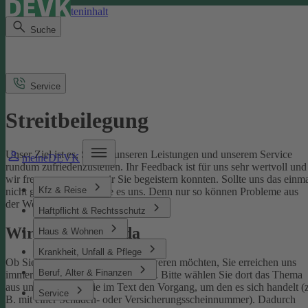
Direkt zum Seiteninhalt
Suche
Service
Streitbeilegung
Unser Ziel ist es, Sie mit unseren Leistungen und unserem Service
meineDEVK
rundum zufriedenzustellen. Ihr Feedback ist für uns sehr wertvoll und
wir freuen uns, wenn wir Sie begeistern konnten. Sollte uns das einm
Kfz & Reise
nicht gelingen, sagen Sie es uns. Denn nur so können Probleme aus
der Welt geschafft werden.
Haftpflicht & Rechtsschutz
Wir sind für Sie da
Haus & Wohnen
Krankheit, Unfall & Pflege
Ob Sie uns loben oder sich beschweren möchten, Sie erreichen uns
Beruf, Alter & Finanzen
immer über unser
Kontaktformular
. Bitte wählen Sie dort das Thema
aus und benennen Sie im Text den Vorgang, um den es sich handelt (z
Service
B. mit einer Schaden- oder Versicherungsscheinnummer). Dadurch