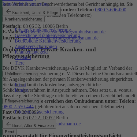
Immobilienfinanzierung
kein Verfahren zum Beschwerdethema bei Gericht anhängig ist.
Sie
erreichen den Ombudsmann unter:
Telefon:
0800 3-696-000
Krankheit, Unfall & Pflege
(gebührenfrei aus dem deutschen Telefonnetz)
Krankenversicherung
Fax:
0800 3-699-000
Postfach:
08 06 32, 10006 Berlin
Private Krankenversicherung
E-Mail:
beschwerde@versicherungsombudsmann.de
Gesetzliche Krankenversicherung
Internet:
www.versicherungsombudsmann.de
Betriebliche Krankenversicherung
Zusatzversicherungen
Ombudsmann Private Kranken- und
Krankentagegeld
Pflegeversicherung
Ausland
Tiere
Die DEVK Krankenversicherungs-AG ist Mitglied im Verband der
privaten Krankenversicherung e. V. Dieser hat eine Ombudsmannstel
Unfallversicherung
für Angelegenheiten der privaten Krankenversicherung eingerichtet.
Privat
Sie können damit das kostenlose, außergerichtliche
Kinder
Schlichtungsverfahren in Anspruch nehmen. Dies setzt u. a. voraus,
dass die gleiche Streitfrage nicht bereits von einem Gericht behandelt
wird oder wurde.
Sie erreichen den Ombudsmann unter:
Telefon:
Pflegeversicherung
0800 2-550-444
(gebührenfrei aus dem deutschen Telefonnetz)
Pflegezusatzversicherung
Fax:
030 20458931
Postfach:
06 02 22, 10052 Berlin
Internet:
www.pkv-ombudsmann.de
Beruf, Alter & Finanzen
Beruf
Bundesanstalt für Finanzdienstleistungsaufsicht