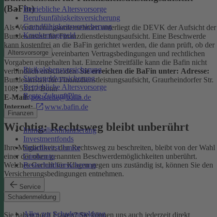
(BaFin)
Betriebliche Altersvorsorge
Berufsunfähigkeitsversicherung
Grundfähigkeitsversicherung
Als Versicherungsunternehmen unterliegt die DEVK der Aufsicht der
Krankentagegeld
Bundesanstalt für Finanzdienstleistungsaufsicht. Eine Beschwerde
kann kostenfrei an die BaFin gerichtet werden, die dann prüft, ob der
Altersvorsorge
Versicherer die vereinbarten Vertragsbedingungen und rechtlichen
Vorgaben eingehalten hat. Einzelne Streitfälle kann die Bafin nicht
Risikolebensversicherung
verbindlich entscheiden.
Sie erreichen die BaFin unter:
Adresse:
Sterbegeldversicherung
Bundesanstalt für Finanzdienstleistungsaufsicht, Graurheindorfer Str.
Betriebliche Altersvorsorge
108, 53117 Bonn
Rente ZukunftPlus
E-Mail:
poststelle@bafin.de
Internet:
www.bafin.de
Finanzen
Wichtig: Rechtsweg bleibt unberührt
Immobilienfinanzierung
Investmentfonds
SmartInvest Junior
Ihre Möglichkeit, den Rechtsweg zu beschreiten, bleibt von der Wahl
Girokonto
einer der oben genannten Beschwerdemöglichkeiten unberührt.
Restschuldversicherung
Welches Gericht für Klagen gegen uns zuständig ist, können Sie den
Versicherungsbedingungen entnehmen.
Service
Kontakt
Schadenmeldung
Alles zur Schadenmeldung
Sie haben noch Fragen? Sie können uns auch jederzeit direkt