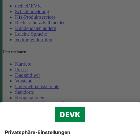
meineDEVK
Schadenmeldung
Kfz-Produktservices
Rechtsschutz-Fall melden
Kundendaten ändern
Leichte Sprache
Vertrag widerrufen
Unternehmen
Karriere
Presse
Das sind wir
Vorstand
Unternehmensberichte
Standorte
Kooperationen
Partnerschaft Deutsche Bahn
Nachhaltigkeit