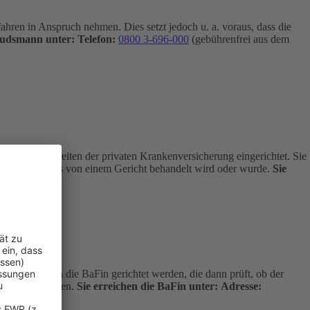
hren in Anspruch nehmen. Dies setzt jedoch u. a. voraus, dass die
budsmann unter:
Telefon:
0800 3-696-000
(gebührenfrei aus dem
 Angelegenheiten der privaten Krankenversicherung eingerichtet. Sie
age nicht bereits von einem Gericht behandelt wird oder wurde.
Sie
kostenfrei an die BaFin gerichtet werden, die dann prüft, ob der
dlich entscheiden.
Sie erreichen die BaFin unter:
Adresse: