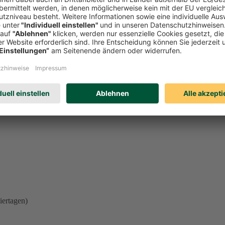
l einer der oben genannten Beschwerdemöglichkeiten unberührt. Welches
eren. Schicken Sie uns einfach eine
E-Mail
.
iertagen)