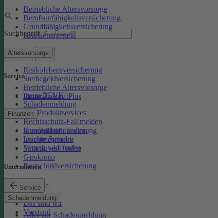
Betriebliche Altersvorsorge
Berufsunfähigkeitsversicherung
Grundfähigkeitsversicherung
Suchbegriff
Krankentagegeld
Altersvorsorge
Suchen
Risikolebensversicherung
Service
Sterbegeldversicherung
Betriebliche Altersvorsorge
meineDEVK
Rente ZukunftPlus
Schadenmeldung
Kfz-Produktservices
Finanzen
Rechtsschutz-Fall melden
Kundendaten ändern
Immobilienfinanzierung
Leichte Sprache
Investmentfonds
Vertrag widerrufen
SmartInvest Junior
Girokonto
Restschuldversicherung
Unternehmen
Karriere
Service
Presse
Schadenmeldung
Das sind wir
Vorstand
Alles zur Schadenmeldung