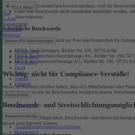
Falls Sie sich einmal beschweren möchten, wird die Beschwerde
Kfz & Reise
Kann eine Beschwerde nicht unmittelbar bearbeitet werden, erh
Pkw
Antworttermin.
E-Auto
Kleinkraftrad
Schriftliche Beschwerde
Anhänger
Motorrad
Natürlich erreichen Sie uns auch per Post oder besprechen Ihr Anlieg
Weitere Kfz-Versicherungen
DEVK Versicherungen, Riehler Str. 190, 50735 Köln
Wohnwagen
DEVK Rechtsschutz-Versicherungs-AG, Riehler Str. 190, 507
Lieferwagen
DEVK Krankenversicherungs-AG, Riehler Str. 190, 50735 Kö
Wohnmobil
Quad
Wichtig: nicht für Compliance-Verstöße!
Trike
Traktor
Oldtimer
Wenn Sie Kenntnis darüber haben, dass sich Mitarbeitende oder Part
Streitbeilegung ist nur für Beschwerden bezüglich unserer Versicher
Zusatzschutz
Beschwerde- und Streitschlichtungsmögli
Schutzbrief
Reiseversicherung
Sie haben auch die Möglichkeit, Beschwerde- und Streitschlichtung
darauf zurückgreifen können.
Auslandsreisekrankenversicherung
Reisegepäck
Versicherungsombudsmann