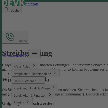
Direkt zum Seiteninhalt
Suche
Service
Streitbeilegung
meineDEVK
Unser Ziel ist es, Sie mit unseren Leistungen und unserem Service run
Kfz & Reise
nicht gelingen, sagen Sie es uns. Denn nur so können Probleme aus d
Haftpflicht & Rechtsschutz
Wir sind für Sie da
Haus & Wohnen
Krankheit, Unfall & Pflege
Ob Sie uns loben oder sich beschweren möchten, Sie erreichen uns 
mit einer Schaden- oder Versicherungsscheinnummer). Dadurch erken
Beruf, Alter & Finanzen
Umgang mit Beschwerden
Service