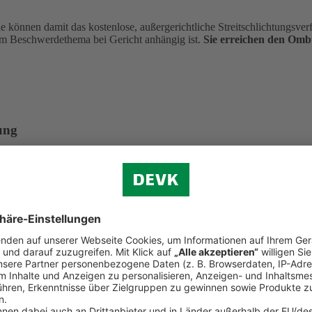
önnen damit das kostenlose, außergerichtliche Streitschlichtungsverfa
m Beschwerdethema bei Gericht anhängig ist.
Sie erreichen den Om
ung
aten Krankenversicherung e. V. Dieser hat eine Ombudsmannstelle für
 in Anspruch nehmen. Dies setzt u. a. voraus, dass die gleiche Streitfr
hrenfrei aus dem deutschen Telefonnetz)
in)
undesanstalt für Finanzdienstleistungsaufsicht. Eine Beschwerde kann 
aben eingehalten hat. Einzelne Streitfälle kann die Bafin nicht verbin
. 108, 53117 Bonn