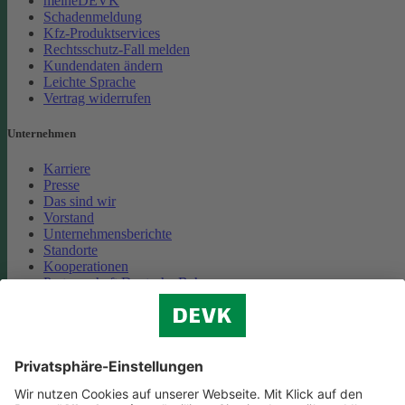
meineDEVK
Schadenmeldung
Kfz-Produktservices
Rechtsschutz-Fall melden
Kundendaten ändern
Leichte Sprache
Vertrag widerrufen
Unternehmen
Karriere
Presse
Das sind wir
Vorstand
Unternehmensberichte
Standorte
Kooperationen
Partnerschaft Deutsche Bahn
Nachhaltigkeit