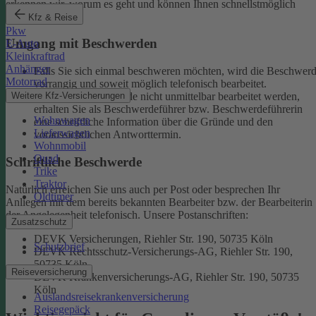
erkennen wir, worum es geht und können Ihnen schnellstmöglich
weiterhelfen.
Kfz & Reise
Pkw
Umgang mit Beschwerden
E-Auto
Kleinkraftrad
Anhänger
Falls Sie sich einmal beschweren möchten, wird die Beschwer
Motorrad
vorrangig und soweit möglich telefonisch bearbeitet.
Weitere Kfz-Versicherungen
Kann eine Beschwerde nicht unmittelbar bearbeitet werden,
erhalten Sie als Beschwerdeführer bzw. Beschwerdeführerin
Wohnwagen
eine schriftliche Information über die Gründe und den
Lieferwagen
voraussichtlichen Antworttermin.
Wohnmobil
Quad
Schriftliche Beschwerde
Trike
Traktor
Natürlich erreichen Sie uns auch per Post oder besprechen Ihr
Oldtimer
Anliegen mit dem bereits bekannten Bearbeiter bzw. der Bearbeiterin
der Angelegenheit telefonisch.
Unsere Postanschriften:
Zusatzschutz
DEVK Versicherungen, Riehler Str. 190, 50735 Köln
Schutzbrief
DEVK Rechtsschutz-Versicherungs-AG, Riehler Str. 190,
50735 Köln
Reiseversicherung
DEVK Krankenversicherungs-AG, Riehler Str. 190, 50735
Köln
Auslandsreisekrankenversicherung
Reisegepäck