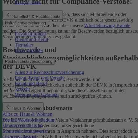
Wichtig: nicht für Compliance-Verstöße!
Reiserücktritt
Wenn Sie Kenntnis darüber haben, dass sich Mitarbeitende oder
Haftpflicht & Rechtsschutz
Partnerinnen und Partner der DEVK unethisch oder gesetzeswidrig
Haftpflichtversicherung
verhalten, so können Sie dies über unsere
Whistleblowing-Kanäle
melden. Die Streitbeilegung ist nur für Beschwerden bezüglich unsere
Privathaftpflicht
Versicherungen und Services gedacht.
Dienst und Beruf
Tierhalter
Beschwerde- und
Haus und Bau
Streitschlichtungsmöglichkeiten außerhalb
Rechtsschutzversicherung
der DEVK
Alles zur Rechtsschutzversicherung
Privat, Beruf und Verkehr
Sie haben auch die Möglichkeit, Beschwerde- und
Privat und Beruf
Streitschlichtungsmöglichkeiten außerhalb der DEVK in Anspruch zu
Verkehr
nehmen. Wir zeigen Ihnen gerne, wie diese aussehen und unter
Wohnen und Gebäude
welchen Bedingungen Sie darauf zurückgreifen können.
Versicherungsombudsmann
Haus & Wohnen
Alles zu Haus & Wohnen
Wohngebäudeversicherung
Die DEVK ist Mitglied im Verein Versicherungsombudsmann e. V. S
Hausratversicherung
können damit das kostenlose, außergerichtliche
Elementarversicherung
Streitschlichtungsverfahren in Anspruch nehmen. Dies setzt jedoch u.
Glasversicherung
a. voraus, dass die DEVK Ihrer Beschwerde nicht abgeholfen hat un