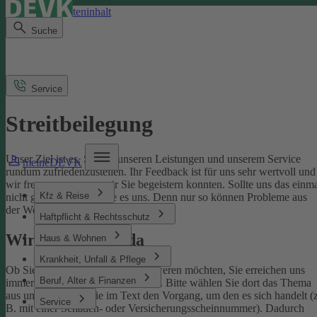
Direkt zum Seiteninhalt
Suche
Service
Streitbeilegung
Unser Ziel ist es, Sie mit unseren Leistungen und unserem Service
meineDEVK
rundum zufriedenzustellen. Ihr Feedback ist für uns sehr wertvoll und
wir freuen uns, wenn wir Sie begeistern konnten. Sollte uns das einm
Kfz & Reise
nicht gelingen, sagen Sie es uns. Denn nur so können Probleme aus
der Welt geschafft werden.
Haftpflicht & Rechtsschutz
Wir sind für Sie da
Haus & Wohnen
Krankheit, Unfall & Pflege
Ob Sie uns loben oder sich beschweren möchten, Sie erreichen uns
Beruf, Alter & Finanzen
immer über unser
Kontaktformular
. Bitte wählen Sie dort das Thema
aus und benennen Sie im Text den Vorgang, um den es sich handelt (z
Service
B. mit einer Schaden- oder Versicherungsscheinnummer). Dadurch