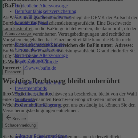
(BaFin)
Betriebliche Altersvorsorge
Berufsunfähigkeitsversicherung
Grundfähigkeitsversicherung
Als Versicherungsunternehmen unterliegt die DEVK der Aufsicht der
Krankentagegeld
Bundesanstalt für Finanzdienstleistungsaufsicht. Eine Beschwerde
kann kostenfrei an die BaFin gerichtet werden, die dann prüft, ob der
Altersvorsorge
Versicherer die vereinbarten Vertragsbedingungen und rechtlichen
Vorgaben eingehalten hat. Einzelne Streitfälle kann die Bafin nicht
Risikolebensversicherung
verbindlich entscheiden.
Sie erreichen die BaFin unter:
Adresse:
Sterbegeldversicherung
Bundesanstalt für Finanzdienstleistungsaufsicht, Graurheindorfer Str.
Betriebliche Altersvorsorge
108, 53117 Bonn
Rente ZukunftPlus
E-Mail:
poststelle@bafin.de
Internet:
www.bafin.de
Finanzen
Wichtig: Rechtsweg bleibt unberührt
Immobilienfinanzierung
Investmentfonds
SmartInvest Junior
Ihre Möglichkeit, den Rechtsweg zu beschreiten, bleibt von der Wahl
Girokonto
einer der oben genannten Beschwerdemöglichkeiten unberührt.
Restschuldversicherung
Welches Gericht für Klagen gegen uns zuständig ist, können Sie den
Versicherungsbedingungen entnehmen.
Service
Kontakt
Schadenmeldung
Alles zur Schadenmeldung
Sie haben noch Fragen? Sie können uns auch jederzeit direkt