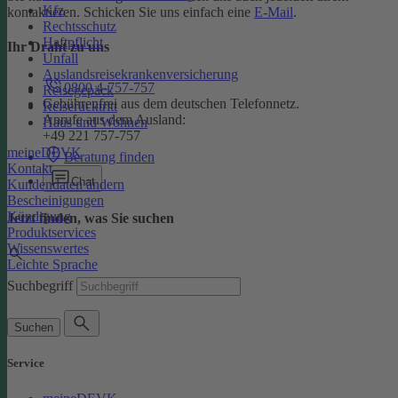
Kfz
kontaktieren. Schicken Sie uns einfach eine
E-Mail
.
Rechtsschutz
Haftpflicht
Ihr Draht zu uns
Unfall
Auslandsreisekrankenversicherung
0800 4-757-757
Reisegepäck
Gebührenfrei aus dem deutschen Telefonnetz.
Reiserücktritt
Anrufe aus dem Ausland:
Haus und Wohnen
+49 221 757-757
meineDEVK
Beratung finden
Kontakt
Chat
Kundendaten ändern
Bescheinigungen
Kündigung
Jetzt finden, was Sie suchen
Produktservices
Wissenswertes
Leichte Sprache
Suchbegriff
Suchen
Service