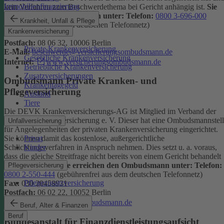
Immobilienfinanzierung
kein Verfahren zum Beschwerdethema bei Gericht anhängig ist.
Sie
erreichen den Ombudsmann unter:
Telefon:
0800 3-696-000
Krankheit, Unfall & Pflege
(gebührenfrei aus dem deutschen Telefonnetz)
Krankenversicherung
Fax:
0800 3-699-000
Postfach:
08 06 32, 10006 Berlin
Private Krankenversicherung
E-Mail:
beschwerde@versicherungsombudsmann.de
Gesetzliche Krankenversicherung
Internet:
www.versicherungsombudsmann.de
Betriebliche Krankenversicherung
Zusatzversicherungen
Ombudsmann Private Kranken- und
Krankentagegeld
Pflegeversicherung
Ausland
Tiere
Die DEVK Krankenversicherungs-AG ist Mitglied im Verband der
privaten Krankenversicherung e. V. Dieser hat eine Ombudsmannstel
Unfallversicherung
für Angelegenheiten der privaten Krankenversicherung eingerichtet.
Privat
Sie können damit das kostenlose, außergerichtliche
Kinder
Schlichtungsverfahren in Anspruch nehmen. Dies setzt u. a. voraus,
dass die gleiche Streitfrage nicht bereits von einem Gericht behandelt
wird oder wurde.
Sie erreichen den Ombudsmann unter:
Telefon:
Pflegeversicherung
0800 2-550-444
(gebührenfrei aus dem deutschen Telefonnetz)
Pflegezusatzversicherung
Fax:
030 20458931
Postfach:
06 02 22, 10052 Berlin
Internet:
www.pkv-ombudsmann.de
Beruf, Alter & Finanzen
Beruf
Bundesanstalt für Finanzdienstleistungsaufsicht