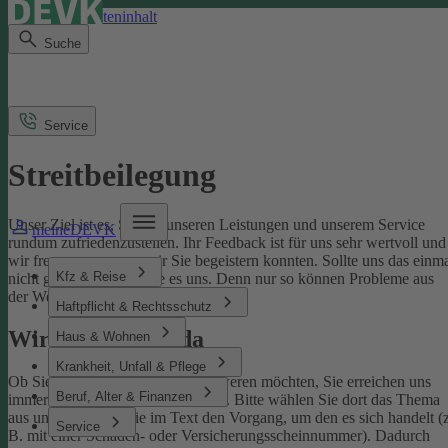
Direkt zum Seiteninhalt
Suche
Service
Streitbeilegung
Unser Ziel ist es, Sie mit unseren Leistungen und unserem Service
meineDEVK
rundum zufriedenzustellen. Ihr Feedback ist für uns sehr wertvoll und
wir freuen uns, wenn wir Sie begeistern konnten. Sollte uns das einm
Kfz & Reise
nicht gelingen, sagen Sie es uns. Denn nur so können Probleme aus
der Welt geschafft werden.
Haftpflicht & Rechtsschutz
Wir sind für Sie da
Haus & Wohnen
Krankheit, Unfall & Pflege
Ob Sie uns loben oder sich beschweren möchten, Sie erreichen uns
Beruf, Alter & Finanzen
immer über unser
Kontaktformular
. Bitte wählen Sie dort das Thema
aus und benennen Sie im Text den Vorgang, um den es sich handelt (z
Service
B. mit einer Schaden- oder Versicherungsscheinnummer). Dadurch