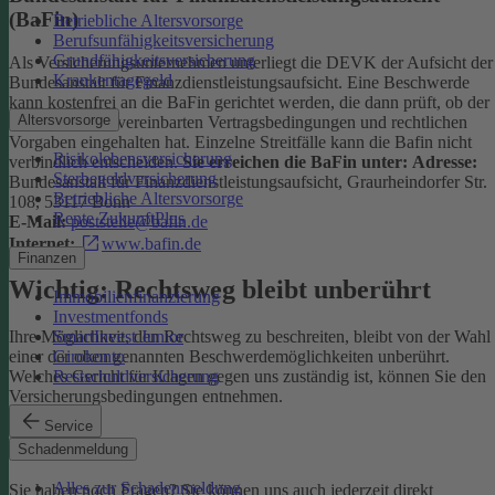
(BaFin)
Betriebliche Altersvorsorge
Berufsunfähigkeitsversicherung
Grundfähigkeitsversicherung
Als Versicherungsunternehmen unterliegt die DEVK der Aufsicht der
Krankentagegeld
Bundesanstalt für Finanzdienstleistungsaufsicht. Eine Beschwerde
kann kostenfrei an die BaFin gerichtet werden, die dann prüft, ob der
Altersvorsorge
Versicherer die vereinbarten Vertragsbedingungen und rechtlichen
Vorgaben eingehalten hat. Einzelne Streitfälle kann die Bafin nicht
Risikolebensversicherung
verbindlich entscheiden.
Sie erreichen die BaFin unter:
Adresse:
Sterbegeldversicherung
Bundesanstalt für Finanzdienstleistungsaufsicht, Graurheindorfer Str.
Betriebliche Altersvorsorge
108, 53117 Bonn
Rente ZukunftPlus
E-Mail:
poststelle@bafin.de
Internet:
www.bafin.de
Finanzen
Wichtig: Rechtsweg bleibt unberührt
Immobilienfinanzierung
Investmentfonds
SmartInvest Junior
Ihre Möglichkeit, den Rechtsweg zu beschreiten, bleibt von der Wahl
Girokonto
einer der oben genannten Beschwerdemöglichkeiten unberührt.
Restschuldversicherung
Welches Gericht für Klagen gegen uns zuständig ist, können Sie den
Versicherungsbedingungen entnehmen.
Service
Kontakt
Schadenmeldung
Alles zur Schadenmeldung
Sie haben noch Fragen? Sie können uns auch jederzeit direkt