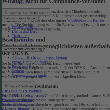
Wichtig: nicht für Compliance-Verstöße!
Reiserücktritt
Wenn Sie Kenntnis darüber haben, dass sich Mitarbeitende oder
Haftpflicht & Rechtsschutz
Partnerinnen und Partner der DEVK unethisch oder gesetzeswidrig
Haftpflichtversicherung
verhalten, so können Sie dies über unsere
Whistleblowing-Kanäle
melden. Die Streitbeilegung ist nur für Beschwerden bezüglich unsere
Privathaftpflicht
Versicherungen und Services gedacht.
Dienst und Beruf
Tierhalter
Beschwerde- und
Haus und Bau
Streitschlichtungsmöglichkeiten außerhalb
Rechtsschutzversicherung
der DEVK
Alles zur Rechtsschutzversicherung
Privat, Beruf und Verkehr
Sie haben auch die Möglichkeit, Beschwerde- und
Privat und Beruf
Streitschlichtungsmöglichkeiten außerhalb der DEVK in Anspruch zu
Verkehr
nehmen. Wir zeigen Ihnen gerne, wie diese aussehen und unter
Wohnen und Gebäude
welchen Bedingungen Sie darauf zurückgreifen können.
Versicherungsombudsmann
Haus & Wohnen
Alles zu Haus & Wohnen
Wohngebäudeversicherung
Die DEVK ist Mitglied im Verein Versicherungsombudsmann e. V. S
Hausratversicherung
können damit das kostenlose, außergerichtliche
Elementarversicherung
Streitschlichtungsverfahren in Anspruch nehmen. Dies setzt jedoch u.
Glasversicherung
a. voraus, dass die DEVK Ihrer Beschwerde nicht abgeholfen hat un