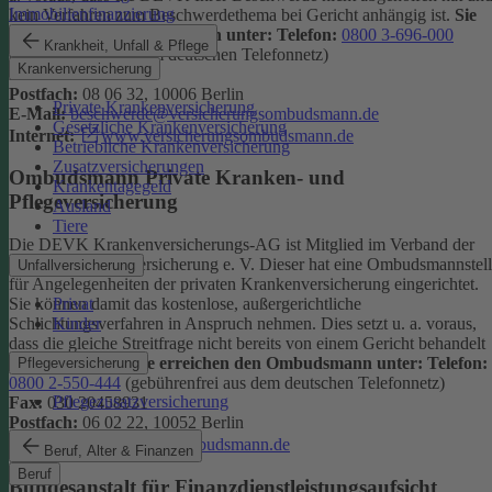
Immobilienfinanzierung
kein Verfahren zum Beschwerdethema bei Gericht anhängig ist.
Sie
erreichen den Ombudsmann unter:
Telefon:
0800 3-696-000
Krankheit, Unfall & Pflege
(gebührenfrei aus dem deutschen Telefonnetz)
Krankenversicherung
Fax:
0800 3-699-000
Postfach:
08 06 32, 10006 Berlin
Private Krankenversicherung
E-Mail:
beschwerde@versicherungsombudsmann.de
Gesetzliche Krankenversicherung
Internet:
www.versicherungsombudsmann.de
Betriebliche Krankenversicherung
Zusatzversicherungen
Ombudsmann Private Kranken- und
Krankentagegeld
Pflegeversicherung
Ausland
Tiere
Die DEVK Krankenversicherungs-AG ist Mitglied im Verband der
privaten Krankenversicherung e. V. Dieser hat eine Ombudsmannstel
Unfallversicherung
für Angelegenheiten der privaten Krankenversicherung eingerichtet.
Privat
Sie können damit das kostenlose, außergerichtliche
Kinder
Schlichtungsverfahren in Anspruch nehmen. Dies setzt u. a. voraus,
dass die gleiche Streitfrage nicht bereits von einem Gericht behandelt
wird oder wurde.
Sie erreichen den Ombudsmann unter:
Telefon:
Pflegeversicherung
0800 2-550-444
(gebührenfrei aus dem deutschen Telefonnetz)
Pflegezusatzversicherung
Fax:
030 20458931
Postfach:
06 02 22, 10052 Berlin
Internet:
www.pkv-ombudsmann.de
Beruf, Alter & Finanzen
Beruf
Bundesanstalt für Finanzdienstleistungsaufsicht