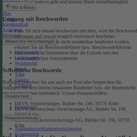
erkennen wir, worum es geht und können Ihnen schnellstmöglich
weiterhelfen.
Kfz & Reise
Pkw
Umgang mit Beschwerden
E-Auto
Kleinkraftrad
Anhänger
Falls Sie sich einmal beschweren möchten, wird die Beschwer
Motorrad
vorrangig und soweit möglich telefonisch bearbeitet.
Weitere Kfz-Versicherungen
Kann eine Beschwerde nicht unmittelbar bearbeitet werden,
erhalten Sie als Beschwerdeführer bzw. Beschwerdeführerin
Wohnwagen
eine schriftliche Information über die Gründe und den
Lieferwagen
voraussichtlichen Antworttermin.
Wohnmobil
Quad
Schriftliche Beschwerde
Trike
Traktor
Natürlich erreichen Sie uns auch per Post oder besprechen Ihr
Oldtimer
Anliegen mit dem bereits bekannten Bearbeiter bzw. der Bearbeiterin
der Angelegenheit telefonisch.
Unsere Postanschriften:
Zusatzschutz
DEVK Versicherungen, Riehler Str. 190, 50735 Köln
Schutzbrief
DEVK Rechtsschutz-Versicherungs-AG, Riehler Str. 190,
50735 Köln
Reiseversicherung
DEVK Krankenversicherungs-AG, Riehler Str. 190, 50735
Köln
Auslandsreisekrankenversicherung
Reisegepäck