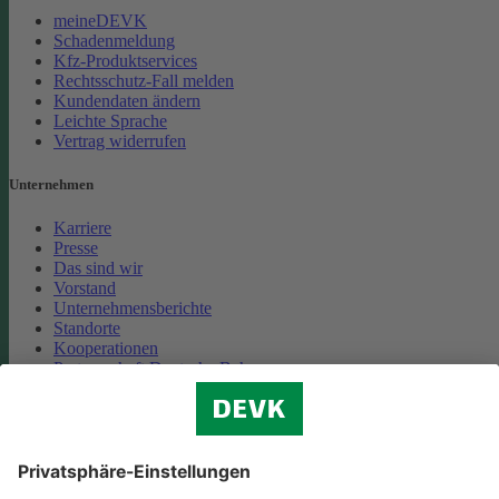
meineDEVK
Schadenmeldung
Kfz-Produktservices
Rechtsschutz-Fall melden
Kundendaten ändern
Leichte Sprache
Vertrag widerrufen
Unternehmen
Karriere
Presse
Das sind wir
Vorstand
Unternehmensberichte
Standorte
Kooperationen
Partnerschaft Deutsche Bahn
Nachhaltigkeit