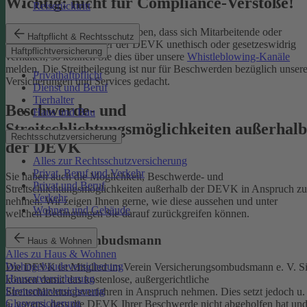
Wichtig: nicht für Compliance-Verstöße!
Reiserücktritt
Wenn Sie Kenntnis darüber haben, dass sich Mitarbeitende oder
Haftpflicht & Rechtsschutz
Partnerinnen und Partner der DEVK unethisch oder gesetzeswidrig
Haftpflichtversicherung
verhalten, so können Sie dies über unsere
Whistleblowing-Kanäle
melden. Die Streitbeilegung ist nur für Beschwerden bezüglich unsere
Privathaftpflicht
Versicherungen und Services gedacht.
Dienst und Beruf
Tierhalter
Beschwerde- und
Haus und Bau
Streitschlichtungsmöglichkeiten außerhalb
Rechtsschutzversicherung
der DEVK
Alles zur Rechtsschutzversicherung
Privat, Beruf und Verkehr
Sie haben auch die Möglichkeit, Beschwerde- und
Privat und Beruf
Streitschlichtungsmöglichkeiten außerhalb der DEVK in Anspruch zu
Verkehr
nehmen. Wir zeigen Ihnen gerne, wie diese aussehen und unter
Wohnen und Gebäude
welchen Bedingungen Sie darauf zurückgreifen können.
Versicherungsombudsmann
Haus & Wohnen
Alles zu Haus & Wohnen
Wohngebäudeversicherung
Die DEVK ist Mitglied im Verein Versicherungsombudsmann e. V. S
Hausratversicherung
können damit das kostenlose, außergerichtliche
Elementarversicherung
Streitschlichtungsverfahren in Anspruch nehmen. Dies setzt jedoch u.
Glasversicherung
a. voraus, dass die DEVK Ihrer Beschwerde nicht abgeholfen hat un