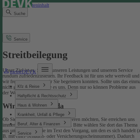
Direkt zum Seiteninhalt
Suche
Service
Streitbeilegung
Unser Ziel ist es, Sie mit unseren Leistungen und unserem Service
meineDEVK
rundum zufriedenzustellen. Ihr Feedback ist für uns sehr wertvoll und
wir freuen uns, wenn wir Sie begeistern konnten. Sollte uns das einm
Kfz & Reise
nicht gelingen, sagen Sie es uns. Denn nur so können Probleme aus
der Welt geschafft werden.
Haftpflicht & Rechtsschutz
Wir sind für Sie da
Haus & Wohnen
Krankheit, Unfall & Pflege
Ob Sie uns loben oder sich beschweren möchten, Sie erreichen uns
Beruf, Alter & Finanzen
immer über unser
Kontaktformular
. Bitte wählen Sie dort das Thema
aus und benennen Sie im Text den Vorgang, um den es sich handelt (z
Service
B. mit einer Schaden- oder Versicherungsscheinnummer). Dadurch