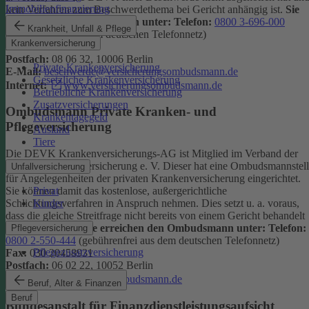
Immobilienfinanzierung
kein Verfahren zum Beschwerdethema bei Gericht anhängig ist.
Sie
erreichen den Ombudsmann unter:
Telefon:
0800 3-696-000
Krankheit, Unfall & Pflege
(gebührenfrei aus dem deutschen Telefonnetz)
Krankenversicherung
Fax:
0800 3-699-000
Postfach:
08 06 32, 10006 Berlin
Private Krankenversicherung
E-Mail:
beschwerde@versicherungsombudsmann.de
Gesetzliche Krankenversicherung
Internet:
www.versicherungsombudsmann.de
Betriebliche Krankenversicherung
Zusatzversicherungen
Ombudsmann Private Kranken- und
Krankentagegeld
Pflegeversicherung
Ausland
Tiere
Die DEVK Krankenversicherungs-AG ist Mitglied im Verband der
privaten Krankenversicherung e. V. Dieser hat eine Ombudsmannstel
Unfallversicherung
für Angelegenheiten der privaten Krankenversicherung eingerichtet.
Privat
Sie können damit das kostenlose, außergerichtliche
Kinder
Schlichtungsverfahren in Anspruch nehmen. Dies setzt u. a. voraus,
dass die gleiche Streitfrage nicht bereits von einem Gericht behandelt
wird oder wurde.
Sie erreichen den Ombudsmann unter:
Telefon:
Pflegeversicherung
0800 2-550-444
(gebührenfrei aus dem deutschen Telefonnetz)
Pflegezusatzversicherung
Fax:
030 20458931
Postfach:
06 02 22, 10052 Berlin
Internet:
www.pkv-ombudsmann.de
Beruf, Alter & Finanzen
Beruf
Bundesanstalt für Finanzdienstleistungsaufsicht