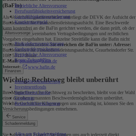
(BaFin)
Betriebliche Altersvorsorge
Berufsunfähigkeitsversicherung
Grundfähigkeitsversicherung
Als Versicherungsunternehmen unterliegt die DEVK der Aufsicht der
Krankentagegeld
Bundesanstalt für Finanzdienstleistungsaufsicht. Eine Beschwerde
kann kostenfrei an die BaFin gerichtet werden, die dann prüft, ob der
Altersvorsorge
Versicherer die vereinbarten Vertragsbedingungen und rechtlichen
Vorgaben eingehalten hat. Einzelne Streitfälle kann die Bafin nicht
Risikolebensversicherung
verbindlich entscheiden.
Sie erreichen die BaFin unter:
Adresse:
Sterbegeldversicherung
Bundesanstalt für Finanzdienstleistungsaufsicht, Graurheindorfer Str.
Betriebliche Altersvorsorge
108, 53117 Bonn
Rente ZukunftPlus
E-Mail:
poststelle@bafin.de
Internet:
www.bafin.de
Finanzen
Wichtig: Rechtsweg bleibt unberührt
Immobilienfinanzierung
Investmentfonds
SmartInvest Junior
Ihre Möglichkeit, den Rechtsweg zu beschreiten, bleibt von der Wahl
Girokonto
einer der oben genannten Beschwerdemöglichkeiten unberührt.
Restschuldversicherung
Welches Gericht für Klagen gegen uns zuständig ist, können Sie den
Versicherungsbedingungen entnehmen.
Service
Kontakt
Schadenmeldung
Alles zur Schadenmeldung
Sie haben noch Fragen? Sie können uns auch jederzeit direkt