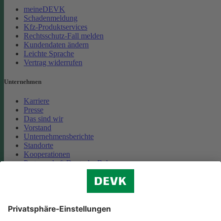
meineDEVK
Schadenmeldung
Kfz-Produktservices
Rechtsschutz-Fall melden
Kundendaten ändern
Leichte Sprache
Vertrag widerrufen
Unternehmen
Karriere
Presse
Das sind wir
Vorstand
Unternehmensberichte
Standorte
Kooperationen
Partnerschaft Deutsche Bahn
Nachhaltigkeit