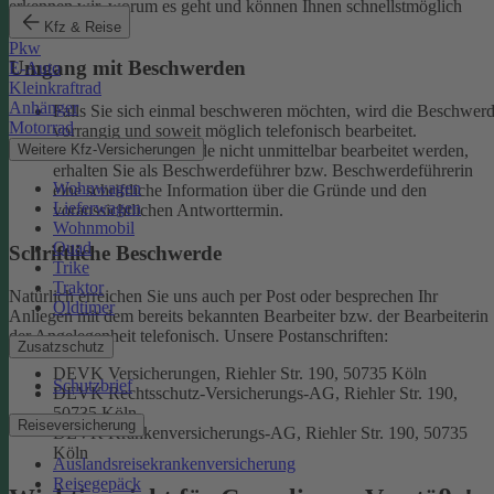
erkennen wir, worum es geht und können Ihnen schnellstmöglich
weiterhelfen.
Kfz & Reise
Pkw
Umgang mit Beschwerden
E-Auto
Kleinkraftrad
Anhänger
Falls Sie sich einmal beschweren möchten, wird die Beschwer
Motorrad
vorrangig und soweit möglich telefonisch bearbeitet.
Weitere Kfz-Versicherungen
Kann eine Beschwerde nicht unmittelbar bearbeitet werden,
erhalten Sie als Beschwerdeführer bzw. Beschwerdeführerin
Wohnwagen
eine schriftliche Information über die Gründe und den
Lieferwagen
voraussichtlichen Antworttermin.
Wohnmobil
Quad
Schriftliche Beschwerde
Trike
Traktor
Natürlich erreichen Sie uns auch per Post oder besprechen Ihr
Oldtimer
Anliegen mit dem bereits bekannten Bearbeiter bzw. der Bearbeiterin
der Angelegenheit telefonisch.
Unsere Postanschriften:
Zusatzschutz
DEVK Versicherungen, Riehler Str. 190, 50735 Köln
Schutzbrief
DEVK Rechtsschutz-Versicherungs-AG, Riehler Str. 190,
50735 Köln
Reiseversicherung
DEVK Krankenversicherungs-AG, Riehler Str. 190, 50735
Köln
Auslandsreisekrankenversicherung
Reisegepäck