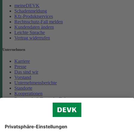
meineDEVK
Schadenmeldung
Kfz-Produktservices
Rechtsschutz-Fall melden
Kundendaten ändern
Leichte Sprache
Vertrag widerrufen
Unternehmen
Karriere
Presse
Das sind wir
Vorstand
Unternehmensberichte
Standorte
Kooperationen
Partnerschaft Deutsche Bahn
Nachhaltigkeit