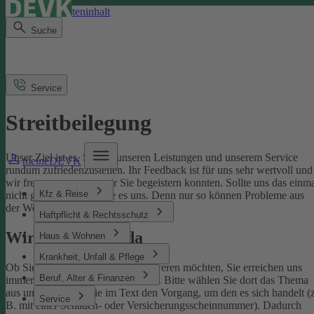
Direkt zum Seiteninhalt
Suche
Service
Streitbeilegung
Unser Ziel ist es, Sie mit unseren Leistungen und unserem Service
meineDEVK
rundum zufriedenzustellen. Ihr Feedback ist für uns sehr wertvoll und
wir freuen uns, wenn wir Sie begeistern konnten. Sollte uns das einm
Kfz & Reise
nicht gelingen, sagen Sie es uns. Denn nur so können Probleme aus
der Welt geschafft werden.
Haftpflicht & Rechtsschutz
Wir sind für Sie da
Haus & Wohnen
Krankheit, Unfall & Pflege
Ob Sie uns loben oder sich beschweren möchten, Sie erreichen uns
Beruf, Alter & Finanzen
immer über unser
Kontaktformular
. Bitte wählen Sie dort das Thema
aus und benennen Sie im Text den Vorgang, um den es sich handelt (z
Service
B. mit einer Schaden- oder Versicherungsscheinnummer). Dadurch