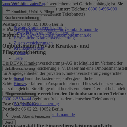
Immobilienfinanzierung
kein Verfahren zum Beschwerdethema bei Gericht anhängig ist.
Sie
erreichen den Ombudsmann unter:
Telefon:
0800 3-696-000
Krankheit, Unfall & Pflege
(gebührenfrei aus dem deutschen Telefonnetz)
Krankenversicherung
Fax:
0800 3-699-000
Postfach:
08 06 32, 10006 Berlin
Private Krankenversicherung
E-Mail:
beschwerde@versicherungsombudsmann.de
Gesetzliche Krankenversicherung
Internet:
www.versicherungsombudsmann.de
Betriebliche Krankenversicherung
Zusatzversicherungen
Ombudsmann Private Kranken- und
Krankentagegeld
Pflegeversicherung
Ausland
Tiere
Die DEVK Krankenversicherungs-AG ist Mitglied im Verband der
privaten Krankenversicherung e. V. Dieser hat eine Ombudsmannstel
Unfallversicherung
für Angelegenheiten der privaten Krankenversicherung eingerichtet.
Privat
Sie können damit das kostenlose, außergerichtliche
Kinder
Schlichtungsverfahren in Anspruch nehmen. Dies setzt u. a. voraus,
dass die gleiche Streitfrage nicht bereits von einem Gericht behandelt
wird oder wurde.
Sie erreichen den Ombudsmann unter:
Telefon:
Pflegeversicherung
0800 2-550-444
(gebührenfrei aus dem deutschen Telefonnetz)
Pflegezusatzversicherung
Fax:
030 20458931
Postfach:
06 02 22, 10052 Berlin
Internet:
www.pkv-ombudsmann.de
Beruf, Alter & Finanzen
Beruf
Bundesanstalt für Finanzdienstleistungsaufsicht