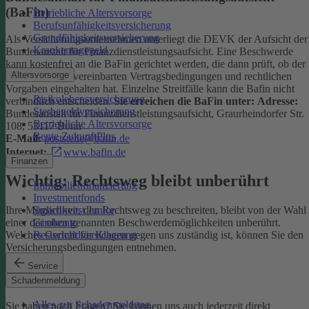
(BaFin)
Betriebliche Altersvorsorge
Berufsunfähigkeitsversicherung
Grundfähigkeitsversicherung
Als Versicherungsunternehmen unterliegt die DEVK der Aufsicht der
Krankentagegeld
Bundesanstalt für Finanzdienstleistungsaufsicht. Eine Beschwerde
kann kostenfrei an die BaFin gerichtet werden, die dann prüft, ob der
Altersvorsorge
Versicherer die vereinbarten Vertragsbedingungen und rechtlichen
Vorgaben eingehalten hat. Einzelne Streitfälle kann die Bafin nicht
Risikolebensversicherung
verbindlich entscheiden.
Sie erreichen die BaFin unter:
Adresse:
Sterbegeldversicherung
Bundesanstalt für Finanzdienstleistungsaufsicht, Graurheindorfer Str.
Betriebliche Altersvorsorge
108, 53117 Bonn
Rente ZukunftPlus
E-Mail:
poststelle@bafin.de
Internet:
www.bafin.de
Finanzen
Wichtig: Rechtsweg bleibt unberührt
Immobilienfinanzierung
Investmentfonds
SmartInvest Junior
Ihre Möglichkeit, den Rechtsweg zu beschreiten, bleibt von der Wahl
Girokonto
einer der oben genannten Beschwerdemöglichkeiten unberührt.
Restschuldversicherung
Welches Gericht für Klagen gegen uns zuständig ist, können Sie den
Versicherungsbedingungen entnehmen.
Service
Kontakt
Schadenmeldung
Alles zur Schadenmeldung
Sie haben noch Fragen? Sie können uns auch jederzeit direkt