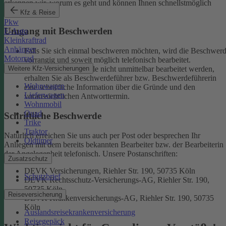
erkennen wir, worum es geht und können Ihnen schnellstmöglich
weiterhelfen.
Kfz & Reise
Pkw
Umgang mit Beschwerden
E-Auto
Kleinkraftrad
Anhänger
Falls Sie sich einmal beschweren möchten, wird die Beschwer
Motorrad
vorrangig und soweit möglich telefonisch bearbeitet.
Weitere Kfz-Versicherungen
Kann eine Beschwerde nicht unmittelbar bearbeitet werden,
erhalten Sie als Beschwerdeführer bzw. Beschwerdeführerin
Wohnwagen
eine schriftliche Information über die Gründe und den
Lieferwagen
voraussichtlichen Antworttermin.
Wohnmobil
Quad
Schriftliche Beschwerde
Trike
Traktor
Natürlich erreichen Sie uns auch per Post oder besprechen Ihr
Oldtimer
Anliegen mit dem bereits bekannten Bearbeiter bzw. der Bearbeiterin
der Angelegenheit telefonisch.
Unsere Postanschriften:
Zusatzschutz
DEVK Versicherungen, Riehler Str. 190, 50735 Köln
Schutzbrief
DEVK Rechtsschutz-Versicherungs-AG, Riehler Str. 190,
50735 Köln
Reiseversicherung
DEVK Krankenversicherungs-AG, Riehler Str. 190, 50735
Köln
Auslandsreisekrankenversicherung
Reisegepäck