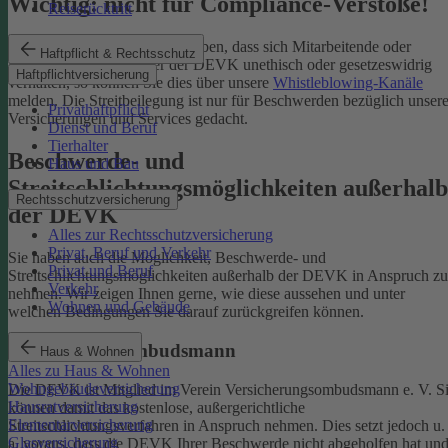
Wichtig: nicht für Compliance-Verstöße!
Reiserücktritt
Wenn Sie Kenntnis darüber haben, dass sich Mitarbeitende oder
Haftpflicht & Rechtsschutz
Partnerinnen und Partner der DEVK unethisch oder gesetzeswidrig
Haftpflichtversicherung
verhalten, so können Sie dies über unsere
Whistleblowing-Kanäle
melden. Die Streitbeilegung ist nur für Beschwerden bezüglich unsere
Privathaftpflicht
Versicherungen und Services gedacht.
Dienst und Beruf
Tierhalter
Beschwerde- und
Haus und Bau
Streitschlichtungsmöglichkeiten außerhalb
Rechtsschutzversicherung
der DEVK
Alles zur Rechtsschutzversicherung
Privat, Beruf und Verkehr
Sie haben auch die Möglichkeit, Beschwerde- und
Privat und Beruf
Streitschlichtungsmöglichkeiten außerhalb der DEVK in Anspruch zu
Verkehr
nehmen. Wir zeigen Ihnen gerne, wie diese aussehen und unter
Wohnen und Gebäude
welchen Bedingungen Sie darauf zurückgreifen können.
Versicherungsombudsmann
Haus & Wohnen
Alles zu Haus & Wohnen
Wohngebäudeversicherung
Die DEVK ist Mitglied im Verein Versicherungsombudsmann e. V. S
Hausratversicherung
können damit das kostenlose, außergerichtliche
Elementarversicherung
Streitschlichtungsverfahren in Anspruch nehmen. Dies setzt jedoch u.
Glasversicherung
a. voraus, dass die DEVK Ihrer Beschwerde nicht abgeholfen hat un