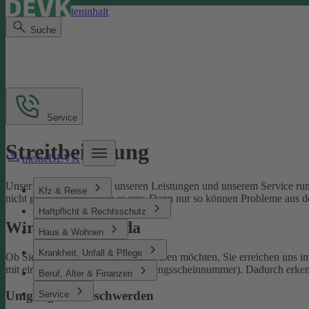
Direkt zum Seiteninhalt
Suche
Service
Streitbeilegung
meineDEVK
Unser Ziel ist es, Sie mit unseren Leistungen und unserem Service run
Kfz & Reise
nicht gelingen, sagen Sie es uns. Denn nur so können Probleme aus d
Haftpflicht & Rechtsschutz
Wir sind für Sie da
Haus & Wohnen
Krankheit, Unfall & Pflege
Ob Sie uns loben oder sich beschweren möchten, Sie erreichen uns 
mit einer Schaden- oder Versicherungsscheinnummer). Dadurch erken
Beruf, Alter & Finanzen
Umgang mit Beschwerden
Service