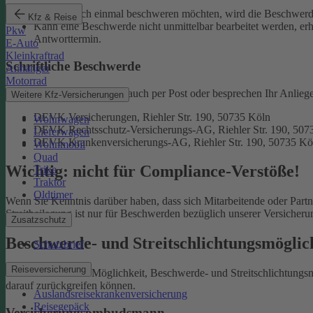
Falls Sie sich einmal beschweren möchten, wird die Beschwerde
Kfz & Reise
Kann eine Beschwerde nicht unmittelbar bearbeitet werden, erh
Pkw
Antworttermin.
E-Auto
Kleinkraftrad
Schriftliche Beschwerde
Anhänger
Motorrad
Natürlich erreichen Sie uns auch per Post oder besprechen Ihr Anlieg
Weitere Kfz-Versicherungen
DEVK Versicherungen, Riehler Str. 190, 50735 Köln
Wohnwagen
DEVK Rechtsschutz-Versicherungs-AG, Riehler Str. 190, 507
Lieferwagen
DEVK Krankenversicherungs-AG, Riehler Str. 190, 50735 Kö
Wohnmobil
Quad
Wichtig: nicht für Compliance-Verstöße!
Trike
Traktor
Oldtimer
Wenn Sie Kenntnis darüber haben, dass sich Mitarbeitende oder Part
Streitbeilegung ist nur für Beschwerden bezüglich unserer Versicher
Zusatzschutz
Beschwerde- und Streitschlichtungsmögli
Schutzbrief
Reiseversicherung
Sie haben auch die Möglichkeit, Beschwerde- und Streitschlichtung
darauf zurückgreifen können.
Auslandsreisekrankenversicherung
Reisegepäck
Versicherungsombudsmann