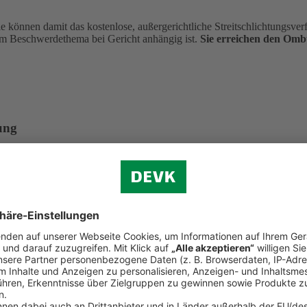
önnen damit das kostenlose, außergerichtliche Streitschlichtungsverfa
m Beschwerdethema bei Gericht anhängig ist.
Sie erreichen den Om
ung
aten Krankenversicherung e. V. Dieser hat eine Ombudsmannstelle für
 in Anspruch nehmen. Dies setzt u. a. voraus, dass die gleiche Streitfr
hrenfrei aus dem deutschen Telefonnetz)
in)
undesanstalt für Finanzdienstleistungsaufsicht. Eine Beschwerde kann 
aben eingehalten hat. Einzelne Streitfälle kann die Bafin nicht verbin
. 108, 53117 Bonn