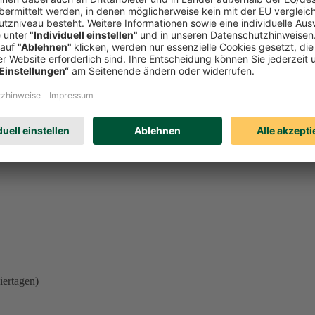
l einer der oben genannten Beschwerdemöglichkeiten unberührt. Welches
eren. Schicken Sie uns einfach eine
E-Mail
.
iertagen)