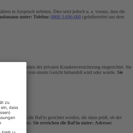
hren in Anspruch nehmen. Dies setzt jedoch u. a. voraus, dass die
budsmann unter:
Telefon:
0800 3-696-000
(gebührenfrei aus dem
 Angelegenheiten der privaten Krankenversicherung eingerichtet. Sie
age nicht bereits von einem Gericht behandelt wird oder wurde.
Sie
kostenfrei an die BaFin gerichtet werden, die dann prüft, ob der
dlich entscheiden.
Sie erreichen die BaFin unter:
Adresse: