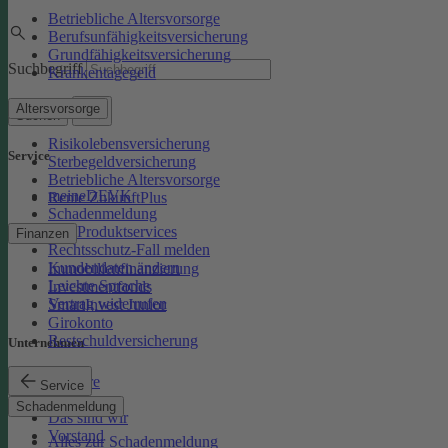
Betriebliche Altersvorsorge
Berufsunfähigkeitsversicherung
Grundfähigkeitsversicherung
Suchbegriff
Krankentagegeld
Altersvorsorge
Suchen
Risikolebensversicherung
Service
Sterbegeldversicherung
Betriebliche Altersvorsorge
meineDEVK
Rente ZukunftPlus
Schadenmeldung
Kfz-Produktservices
Finanzen
Rechtsschutz-Fall melden
Kundendaten ändern
Immobilienfinanzierung
Leichte Sprache
Investmentfonds
Vertrag widerrufen
SmartInvest Junior
Girokonto
Restschuldversicherung
Unternehmen
Karriere
Service
Presse
Schadenmeldung
Das sind wir
Vorstand
Alles zur Schadenmeldung