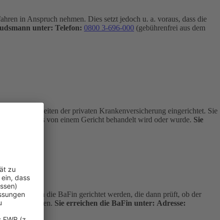
hren in Anspruch nehmen. Dies setzt jedoch u. a. voraus, dass die
budsmann unter:
Telefon:
0800 3-696-000
(gebührenfrei aus dem
 Angelegenheiten der privaten Krankenversicherung eingerichtet. Sie
age nicht bereits von einem Gericht behandelt wird oder wurde.
Sie
kostenfrei an die BaFin gerichtet werden, die dann prüft, ob der
dlich entscheiden.
Sie erreichen die BaFin unter:
Adresse: