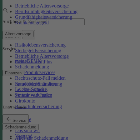
Betriebliche Altersvorsorge
Berufsunfähigkeitsversicherung
Grundfähigkeitsversicherung
Suchbegriff
Krankentagegeld
Altersvorsorge
Suchen
Risikolebensversicherung
Service
Sterbegeldversicherung
Betriebliche Altersvorsorge
meineDEVK
Rente ZukunftPlus
Schadenmeldung
Kfz-Produktservices
Finanzen
Rechtsschutz-Fall melden
Kundendaten ändern
Immobilienfinanzierung
Leichte Sprache
Investmentfonds
Vertrag widerrufen
SmartInvest Junior
Girokonto
Restschuldversicherung
Unternehmen
Karriere
Service
Presse
Schadenmeldung
Das sind wir
Vorstand
Alles zur Schadenmeldung