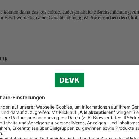
önnen damit das kostenlose, außergerichtliche Streitschlichtungsverfa
m Beschwerdethema bei Gericht anhängig ist.
Sie erreichen den Om
ung
aten Krankenversicherung e. V. Dieser hat eine Ombudsmannstelle für
 in Anspruch nehmen. Dies setzt u. a. voraus, dass die gleiche Streitfr
hrenfrei aus dem deutschen Telefonnetz)
in)
undesanstalt für Finanzdienstleistungsaufsicht. Eine Beschwerde kann 
aben eingehalten hat. Einzelne Streitfälle kann die Bafin nicht verbin
. 108, 53117 Bonn