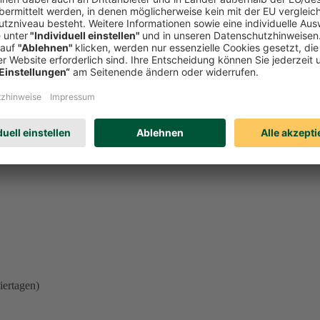
l einer der oben genannten Beschwerdemöglichkeiten unberührt. Welches
eren. Schicken Sie uns einfach eine
E-Mail
.
iertagen)