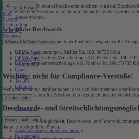
Falls Sie sich einmal beschweren möchten, wird die Beschwerde
Kfz & Reise
Kann eine Beschwerde nicht unmittelbar bearbeitet werden, erh
Pkw
Antworttermin.
E-Auto
Kleinkraftrad
Schriftliche Beschwerde
Anhänger
Motorrad
Natürlich erreichen Sie uns auch per Post oder besprechen Ihr Anlieg
Weitere Kfz-Versicherungen
DEVK Versicherungen, Riehler Str. 190, 50735 Köln
Wohnwagen
DEVK Rechtsschutz-Versicherungs-AG, Riehler Str. 190, 507
Lieferwagen
DEVK Krankenversicherungs-AG, Riehler Str. 190, 50735 Kö
Wohnmobil
Quad
Wichtig: nicht für Compliance-Verstöße!
Trike
Traktor
Oldtimer
Wenn Sie Kenntnis darüber haben, dass sich Mitarbeitende oder Part
Streitbeilegung ist nur für Beschwerden bezüglich unserer Versicher
Zusatzschutz
Beschwerde- und Streitschlichtungsmögli
Schutzbrief
Reiseversicherung
Sie haben auch die Möglichkeit, Beschwerde- und Streitschlichtung
darauf zurückgreifen können.
Auslandsreisekrankenversicherung
Reisegepäck
Versicherungsombudsmann