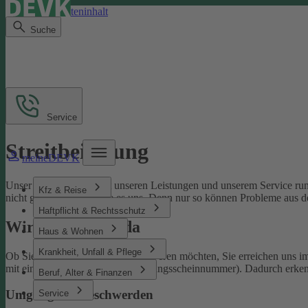
Direkt zum Seiteninhalt
Suche
Service
Streitbeilegung
meineDEVK
Unser Ziel ist es, Sie mit unseren Leistungen und unserem Service run
Kfz & Reise
nicht gelingen, sagen Sie es uns. Denn nur so können Probleme aus d
Haftpflicht & Rechtsschutz
Wir sind für Sie da
Haus & Wohnen
Krankheit, Unfall & Pflege
Ob Sie uns loben oder sich beschweren möchten, Sie erreichen uns 
mit einer Schaden- oder Versicherungsscheinnummer). Dadurch erken
Beruf, Alter & Finanzen
Umgang mit Beschwerden
Service