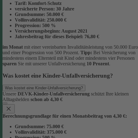
Tarif:
Komfort-Schutz
versicherte Person:
30 Jahre
Grundsumme:
50.000 €
Vollinvalidität:
250.000 €
Progression:
500 %
Versicherungsbeginn:
August 2021
Jahresbeitrag für dieses Beispiel:
76,80 €
im Monat
mit einer vereinbarten Invaliditätsleistung von 50.000 Euro
und einer Progression von 500 Prozent.
Tipp:
Bei Versicherung von
mindestens einem Elternteil mit Kind oder mindestens vier Personen
sparen
Sie mit unserer Unfallversicherung
10 Prozent
.
Was kostet eine Kinder-Unfallversicherung?
Was kostet eine Kinder-Unfallversicherung?
Unsere
DEVK-Kinder-Unfallversicherung
schützt Ihre kleinen
Alltagshelden
schon ab 4,30 €
Berechnungsgrundlage für einen Monatsbeitrag von 4,30 €:
Grundsumme:
75.000 €
Vollinvalidität:
375.000 €
Progression:
500 %