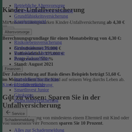
Betriebliche Altersvorsorge
Kinder-Unfallversicherung
Berufsunfähigkeitsversicherung
Grundfähigkeitsversicherung
Krankentagegeld
Mit unserer leistungsstarken Kinder-Unfallversicherung
ab
4,30 €
Altersvorsorge
Berechnungsgrundlage für einen Monatsbeitrag von 4,30 €:
Risikolebensversicherung
Sterbegeldversicherung
Grundsumme:
75.000 €
Betriebliche Altersvorsorge
Vollinvalidität:
375.000 €
Rente ZukunftPlus
Progression:
500 %
Stand:
August 2021
Finanzen
Der Jahresbeitrag auf Basis dieses Beispiels beträgt 51,60 €.
Immobilienfinanzierung
im Monat
sichern Sie Ihr Kind auf seinem Weg durchs Leben ab.
Investmentfonds
Kinder-Unfallversicherung
SmartInvest Junior
Girokonto
Gut zu wissen: Sparen Sie in der
Restschuldversicherung
Unfallversicherung
Service
Bei der Versicherung von mindestens einem Elternteil mit Kind oder
Schadenmeldung
von mindestens vier Personen
sparen Sie 10 Prozent
.
Alles zur Schadenmeldung