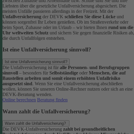
zwischen Zuhause und Arbeitsstätte bzw. Schule sind Sie und Ihre
Liebsten über die gesetzliche Unfallversicherung abgesichert. Die
meisten Unfälle passieren allerdings in der Freizeit.
Mit der
Unfallversicherung
der DEVK
schließen Sie diese Lücke
und
können sorgenfrei Ihr Leben genießen. Ob im Straßenverkehr oder
beim Sport, Zuhause oder im Urlaub – wir bieten Ihnen
rund um die
Uhr weltweiten Schutz
und sichern Sie gegen finanzielle Risiken ab
die durch Unfallfolgen entstehen.
Ist eine Unfallversicherung sinnvoll?
Ist eine Unfallversicherung sinnvoll?
Die Unfallversicherung ist für
alle Personen- und Berufsgruppen
sinnvoll
– besonders für
Selbstständige
oder
Menschen, die auf
Baustellen arbeiten und somit einem erhöhten Unfallrisiko
ausgesetzt sind
.
Wenn Sie eine Unfallversicherung abschließen
wollen, können Sie unseren Online-Rechner nutzen oder sich an eine
DEVK-Beratung wenden.
Online berechnen
Beratung finden
Wann zahlt die Unfallversicherung?
Wann zahlt die Unfallversicherung?
Die DEVK-Unfallversicherung
zahlt bei gesundheitlichen