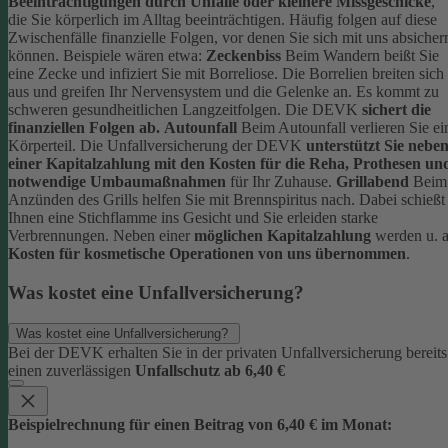
Beeinträchtigungen durch Unfälle oder kleinere Missgeschicke
,
die Sie körperlich im Alltag beeinträchtigen. Häufig folgen auf diese
Zwischenfälle finanzielle Folgen, vor denen Sie sich mit uns absicher
können.
Beispiele wären etwa:
Zeckenbiss
Beim Wandern beißt Sie
eine Zecke und infiziert Sie mit Borreliose. Die Borrelien breiten sich
aus und greifen Ihr Nervensystem und die Gelenke an. Es kommt zu
schweren gesundheitlichen Langzeitfolgen. Die DEVK
sichert die
finanziellen Folgen ab.
Autounfall
Beim Autounfall verlieren Sie ei
Körperteil. Die Unfallversicherung der DEVK
unterstützt Sie nebe
einer Kapitalzahlung mit den Kosten für die Reha, Prothesen un
notwendige Umbaumaßnahmen
für Ihr Zuhause.
Grillabend
Beim
Anzünden des Grills helfen Sie mit Brennspiritus nach. Dabei schießt
Ihnen eine Stichflamme ins Gesicht und Sie erleiden starke
Verbrennungen. Neben einer
möglichen Kapitalzahlung
werden u. a
Kosten für kosmetische Operationen von uns übernommen
.
Was kostet eine Unfallversicherung?
Was kostet eine Unfallversicherung?
Bei der DEVK erhalten Sie in der privaten Unfallversicherung bereits
einen zuverlässigen
Unfallschutz ab 6,40 €
Beispielrechnung für einen Beitrag von 6,40 € im Monat: