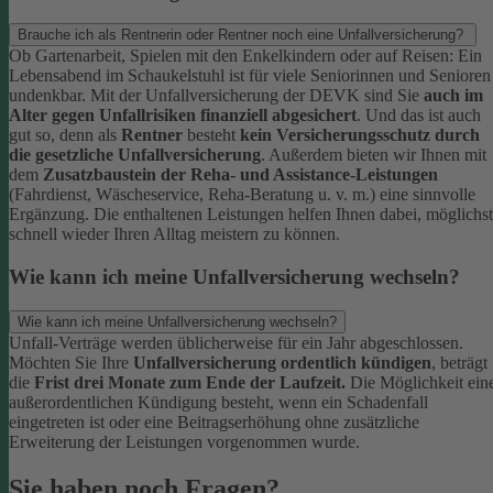
Brauche ich als Rentnerin oder Rentner noch eine Unfallversicherung?
Ob Gartenarbeit, Spielen mit den Enkelkindern oder auf Reisen: Ein
Lebensabend im Schaukelstuhl ist für viele Seniorinnen und Senioren
undenkbar. Mit der Unfallversicherung der DEVK sind Sie
auch im
Alter gegen Unfallrisiken finanziell abgesichert
. Und das ist auch
gut so, denn als
Rentner
besteht
kein Versicherungsschutz durch
die gesetzliche Unfallversicherung
.
Außerdem bieten wir Ihnen mit
dem
Zusatzbaustein der Reha- und Assistance-Leistungen
(Fahrdienst, Wäscheservice, Reha-Beratung u. v. m.) eine sinnvolle
Ergänzung. Die enthaltenen Leistungen helfen Ihnen dabei, möglichst
schnell wieder Ihren Alltag meistern zu können.
Wie kann ich meine Unfallversicherung wechseln?
Wie kann ich meine Unfallversicherung wechseln?
Unfall-Verträge werden üblicherweise für ein Jahr abgeschlossen.
Möchten Sie Ihre
Unfallversicherung ordentlich kündigen
, beträgt
die
Frist drei Monate zum Ende der Laufzeit.
Die Möglichkeit ein
außerordentlichen Kündigung besteht, wenn ein Schadenfall
eingetreten ist oder eine Beitragserhöhung ohne zusätzliche
Erweiterung der Leistungen vorgenommen wurde.
Sie haben noch Fragen?