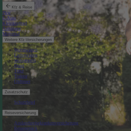
Kfz & Reise
Pkw
E-Auto
Kleinkraftrad
Anhänger
Motorrad
Weitere Kfz-Versicherungen
Wohnwagen
Lieferwagen
Wohnmobil
Quad
Trike
Traktor
Oldtimer
Zusatzschutz
Schutzbrief
Reiseversicherung
Auslandsreisekrankenversicherung
Reisegepäck