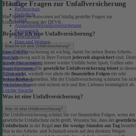
Häufige Fragen zur Unfallversicherung
Kfz
Rechtsschutz
Haftpflicht
Hier finden Sie Antworten auf häufig gestellte Fragen zur
Unfall
Unfallversicherung der DEVK.
Auslandsreisekrankenversicherung
Reisegepäck
Brauche ich eine Unfallversicherung?
Reiserücktritt
Haus und Wohnen
Brauche ich eine Unfallversicherung?
Eine Unfallversicherung ist wichtig, damit Sie neben Ihrem Arbeits-
meineDEVK
und Schulweg auch in Ihrer Freizeit
jederzeit abgesichert
sind. Den
Kontakt
gerade hier passieren immer wieder Unfälle beim Sport, Grillen oder
Kundendaten ändern
sogar Spazieren. Die
gesetzliche Unfallversicherung leistet
in diese
Bescheinigungen
Fällen
nicht
, weshalb vor allem die
finanziellen Folgen
ein sehr
Kündigung
hohes Risiko
darstellen. Mit der Unfallversicherung schützen Sie sic
Produktservices
vor hohen Kosten und sichern sich und Ihre Liebsten bestmöglich ab.
Wissenswertes
Leichte Sprache
Was ist eine Unfallversicherung?
Was ist eine Unfallversicherung?
Die Unfallversicherung schützt Sie vor finanziellen Folgen, wenn der
gesetzliche Unfallschutz nicht greift. Wussten Sie, dass der
gesetzlich
Unfallschutz
in der Regel
nur für wenige Stunden am Tag
besteht
Nur in der Arbeits- und Schulzeit sowie auf den direkten Wegen