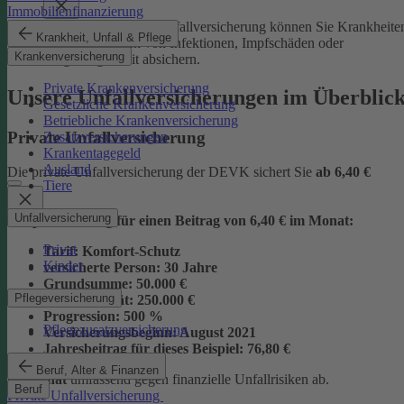
Immobilienfinanzierung
Mit der Junior-Plus-Unfallversicherung können Sie Krankheite
Krankheit, Unfall & Pflege
sowie die Folgen von Infektionen, Impfschäden oder
Krankenversicherung
Vergiftungen mit absichern.
Private Krankenversicherung
Unsere Unfallversicherungen im Überblic
Gesetzliche Krankenversicherung
Betriebliche Krankenversicherung
Private Unfallversicherung
Zusatzversicherungen
Krankentagegeld
Ausland
Die private Unfallversicherung der DEVK sichert Sie
ab
6,40 €
Tiere
Unfallversicherung
Beispielrechnung für einen Beitrag von 6,40 € im Monat:
Privat
Tarif:
Komfort-Schutz
Kinder
versicherte Person:
30 Jahre
Grundsumme:
50.000 €
Pflegeversicherung
Vollinvalidität:
250.000 €
Progression:
500 %
Pflegezusatzversicherung
Versicherungsbeginn:
August 2021
Jahresbeitrag für dieses Beispiel:
76,80 €
Beruf, Alter & Finanzen
im Monat
umfassend gegen finanzielle Unfallrisiken ab.
Beruf
Private Unfallversicherung