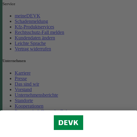
Service
meineDEVK
Schadenmeldung
Kfz-Produktservices
Rechtsschutz-Fall melden
Kundendaten ändern
Leichte Sprache
Vertrag widerrufen
Unternehmen
Karriere
Presse
Das sind wir
Vorstand
Unternehmensberichte
Standorte
Kooperationen
Partnerschaft Deutsche Bahn
Nachhaltigkeit