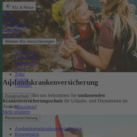
Kfz & Reise
Pkw
E-Auto
Kleinkraftrad
Anhänger
Motorrad
Weitere Kfz-Versicherungen
Wohnwagen
Lieferwagen
Wohnmobil
Quad
Trike
Traktor
Auslandskrankenversicherung
Oldtimer
Sorglos reisen: Bei uns bekommen Sie
umfassenden
Zusatzschutz
Krankenversicherungsschutz
für Urlaubs- und Dienstreisen im
Ausland.
Schutzbrief
Mehr erfahren
Reiseversicherung
Auslandsreisekrankenversicherung
Reisegepäck