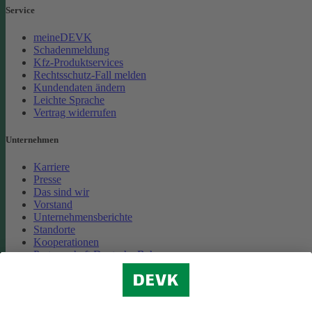
Service
meineDEVK
Schadenmeldung
Kfz-Produktservices
Rechtsschutz-Fall melden
Kundendaten ändern
Leichte Sprache
Vertrag widerrufen
Unternehmen
Karriere
Presse
Das sind wir
Vorstand
Unternehmensberichte
Standorte
Kooperationen
Partnerschaft Deutsche Bahn
Nachhaltigkeit