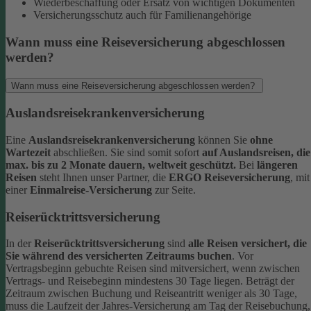
Wiederbeschaffung oder Ersatz von wichtigen Dokumenten
Versicherungsschutz auch für Familienangehörige
Wann muss eine Reiseversicherung abgeschlossen
werden?
Wann muss eine Reiseversicherung abgeschlossen werden?
Auslandsreisekrankenversicherung
Eine
Auslandsreisekrankenversicherung
können Sie
ohne
Wartezeit
abschließen. Sie sind somit sofort
auf Auslandsreisen, die
max. bis zu 2 Monate dauern, weltweit geschützt.
Bei
längeren
Reisen
steht Ihnen unser Partner, die
ERGO Reiseversicherung
, mit
einer
Einmalreise-Versicherung
zur Seite.
Reiserücktrittsversicherung
In der
Reiserücktrittsversicherung
sind
alle Reisen versichert, die
Sie während des versicherten Zeitraums buchen
.
Vor
Vertragsbeginn gebuchte Reisen sind mitversichert, wenn zwischen
Vertrags- und Reisebeginn mindestens 30 Tage liegen.
Beträgt der
Zeitraum zwischen Buchung und Reiseantritt weniger als 30 Tage,
muss die Laufzeit der Jahres-Versicherung am Tag der Reisebuchung,