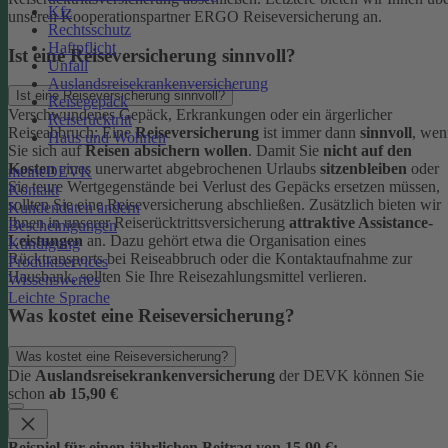
Kfz
unseren Kooperationspartner ERGO Reiseversicherung an.
Rechtsschutz
Haftpflicht
Ist eine Reiseversicherung sinnvoll?
Unfall
Auslandsreisekrankenversicherung
Ist eine Reiseversicherung sinnvoll?
Reisegepäck
Verschwundenes Gepäck, Erkrankungen oder ein ärgerlicher
Reiserücktritt
Reiseabbruch: Eine
Reiseversicherung
ist immer dann
sinnvoll
, wen
Haus und Wohnen
Sie sich auf
Reisen absichern wollen
.
Damit Sie
nicht auf den
Kosten
eines unerwartet abgebrochenen Urlaubs
sitzenbleiben
oder
meineDEVK
Sie teure Wertgegenstände bei Verlust des Gepäcks ersetzen müssen,
Kontakt
sollten Sie eine Reiseversicherung abschließen.
Zusätzlich bieten wir
Kundendaten ändern
Ihnen in unserer Reiserücktrittsversicherung
attraktive Assistance-
Bescheinigungen
Leistungen
an. Dazu gehört etwa die Organisation eines
Kündigung
Rücktransports bei Reiseabbruch oder die Kontaktaufnahme zur
Produktservices
Hausbank, sollten Sie Ihre Reisezahlungsmittel verlieren.
Wissenswertes
Leichte Sprache
Was kostet eine Reiseversicherung?
Was kostet eine Reiseversicherung?
Die
Auslandsreisekrankenversicherung
der DEVK können Sie
schon
ab 15,90 €
Beispiel für einen jährlichen Beitrag von 15,90 €: