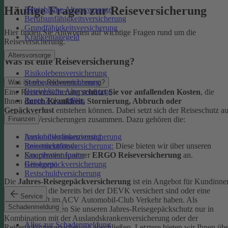
Häufige Fragen zur Reiseversicherung
Betriebliche Altersvorsorge
Berufsunfähigkeitsversicherung
Grundfähigkeitsversicherung
Hier finden Sie Antworten auf wichtige Fragen rund um die
Krankentagegeld
Reiseversicherung.
Altersvorsorge
Was ist eine Reiseversicherung?
Risikolebensversicherung
Sterbegeldversicherung
Was ist eine Reiseversicherung?
Betriebliche Altersvorsorge
Eine Reiseversicherung
schützt Sie vor anfallenden Kosten
, die
Rente ZukunftPlus
Ihnen
durch Krankheit, Stornierung, Abbruch oder
Gepäckverlust
entstehen können. Dabei setzt sich der Reiseschutz a
mehreren Versicherungen zusammen. Dazu gehören die:
Finanzen
Auslandskrankenversicherung
Immobilienfinanzierung
Reiserücktrittsversicherung:
Diese bieten wir über unseren
Investmentfonds
Kooperationspartner
ERGO Reiseversicherung
an.
SmartInvest Junior
Reisegepäckversicherung
Girokonto
Restschuldversicherung
Die
Jahres-Reisegepäckversicherung
ist ein Angebot für Kundinne
und Kunden, die bereits bei der DEVK versichert sind oder eine
Service
Mitgliedschaft im ACV Automobil-Club Verkehr haben.
Als
Schadenmeldung
Neukund:in können Sie unseren Jahres-Reisegepäckschutz nur in
Kombination mit der Auslandskrankenversicherung oder der
Alles zur Schadenmeldung
Reiserücktrittsversicherung abschließen. Letztere bieten wir Ihnen üb