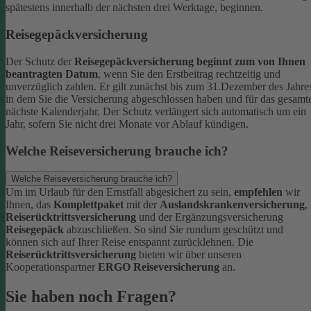
spätestens innerhalb der nächsten drei Werktage, beginnen.
Reisegepäckversicherung
Der Schutz der
Reisegepäckversicherung beginnt zum von Ihnen
beantragten Datum
, wenn Sie den Erstbeitrag rechtzeitig und
unverzüglich zahlen. Er gilt zunächst bis zum 31.Dezember des Jahre
in dem Sie die Versicherung abgeschlossen haben und für das gesamt
nächste Kalenderjahr. Der Schutz verlängert sich automatisch um ein
Jahr, sofern Sie nicht drei Monate vor Ablauf kündigen.
Welche Reiseversicherung brauche ich?
Welche Reiseversicherung brauche ich?
Um im Urlaub für den Ernstfall abgesichert zu sein,
empfehlen
wir
Ihnen, das
Komplettpaket
mit der
Auslandskrankenversicherung
,
Reiserücktrittsversicherung
und der Ergänzungsversicherung
Reisegepäck
abzuschließen. So sind Sie rundum geschützt und
können sich auf Ihrer Reise entspannt zurücklehnen.
Die
Reiserücktrittsversicherung
bieten wir über unseren
Kooperationspartner
ERGO Reiseversicherung
an.
Sie haben noch Fragen?