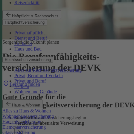
Reiserücktritt
Haftpflicht & Rechtsschutz
Haftpflichtversicherung
Privathaftpflicht
Dienst und Beruf
Sorgenfrei die Zukunft planen
Tierhalter
Haus und Bau
Die Berufsunfähigkeits­
Rechtsschutzversicherung
versicherung der DEVK
Alles zur Rechtsschutzversicherung
Privat, Beruf und Verkehr
Privat und Beruf
Beratung finden
Verkehr
Wohnen und Gebäude
Gute Gründe für die
Berufsunfähigkeitsversicherung der DEV
Haus & Wohnen
Alles zu Haus & Wohnen
Wohngebäudeversicherung
Sofortschutz
ab Versicherungsbeginn
Hausratversicherung
Verzicht
auf
abstrakte Verweisung
Elementarversicherung
Glasversicherung