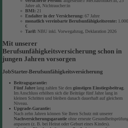
versicherte Person:
angestellte:r Mechatroniker:in, 25
Jahre alt, Nichtraucher:in
BMI:
21
Endalter in der Versicherung:
67 Jahre
monatlich
vereinbarte Berufsunfähigkeitsrente:
1.00
€
Tarif:
NBU inkl. Vorwegabzug, Deklaration 2026
Mit unserer
Berufsunfähigkeitsversicherung schon in
jungen Jahren vorsorgen
JobStarter-Berufsunfähigkeitsversicherung
Beitragsgarantie:
Fünf Jahre
lang zahlen Sie den
günstigen Einstiegsbeitrag
.
Im Anschluss erhöhen sich die Beiträge fünf Jahre lang in
kleinen Schritten und bleiben danach dauerhaft auf gleichem
Niveau.
Upgrade-Garantie:
Nach zehn Jahren können Sie Ihren Schutz mit unserer
Nachversicherungsgarantie
ohne erneute Gesundheitsprüfun
anpassen (z. B. bei Heirat oder Geburt eines Kindes).