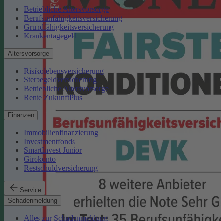
Betriebliche Altersvorsorge
Berufsunfähigkeitsversicherung
Grundfähigkeitsversicherung
Krankentagegeld
Altersvorsorge
Risikolebensversicherung
Sterbegeldversicherung
Betriebliche Altersvorsorge
Rente ZukunftPlus
Finanzen
Immobilienfinanzierung
Investmentfonds
SmartInvest Junior
Girokonto
Restschuldversicherung
Service
Schadenmeldung
Alles zur Schadenmeldung