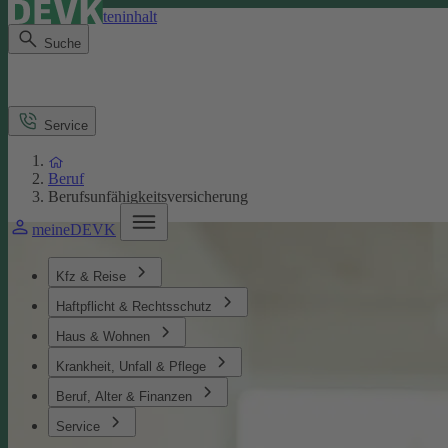
Direkt zum Seiteninhalt
Suche
Service
Beruf
Berufsunfähigkeitsversicherung
meineDEVK
Kfz & Reise
Haftpflicht & Rechtsschutz
Haus & Wohnen
Krankheit, Unfall & Pflege
Beruf, Alter & Finanzen
Service