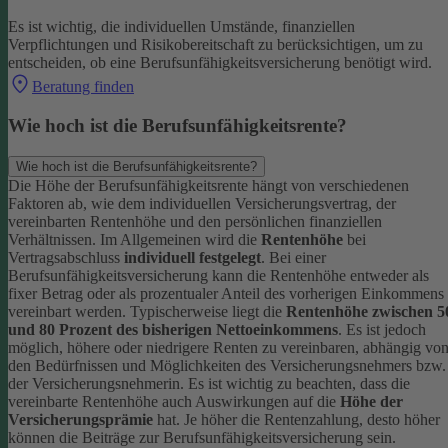
Es ist wichtig, die individuellen Umstände, finanziellen
Verpflichtungen und Risikobereitschaft zu berücksichtigen, um zu
entscheiden, ob eine Berufsunfähigkeitsversicherung benötigt wird.
Beratung finden
Wie hoch ist die Berufsunfähigkeitsrente?
Wie hoch ist die Berufsunfähigkeitsrente?
Die Höhe der Berufsunfähigkeitsrente hängt von verschiedenen
Faktoren ab, wie dem individuellen Versicherungsvertrag, der
vereinbarten Rentenhöhe und den persönlichen finanziellen
Verhältnissen. Im Allgemeinen wird die
Rentenhöhe
bei
Vertragsabschluss
individuell festgelegt
.
Bei einer
Berufsunfähigkeitsversicherung kann die Rentenhöhe entweder als
fixer Betrag oder als prozentualer Anteil des vorherigen Einkommens
vereinbart werden. Typischerweise liegt die
Rentenhöhe zwischen 5
und 80 Prozent des bisherigen Nettoeinkommens
. Es ist jedoch
möglich, höhere oder niedrigere Renten zu vereinbaren, abhängig vo
den Bedürfnissen und Möglichkeiten des Versicherungsnehmers bzw.
der Versicherungsnehmerin.
Es ist wichtig zu beachten, dass die
vereinbarte Rentenhöhe auch Auswirkungen auf die
Höhe der
Versicherungsprämie
hat. Je höher die Rentenzahlung, desto höher
können die Beiträge zur Berufsunfähigkeitsversicherung sein.