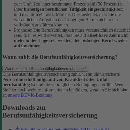
oder Unfall zu einer bestimmten Prozentzahl (50 Prozent) in
Ihrer
bisherigen beruflichen Tätigkeit eingeschränkt
sein –
und das für mehr als 6 Monate. Dies bedeutet, dass Sie die
wesentlichen Aufgaben des bisherigen Berufs nicht mehr
vollständig ausführen können.
Prognose: Die Berufsunfähigkeit muss voraussichtlich dauerhaf
sein, d. h. es wird erwartet, dass Sie auf
absehbare Zeit nicht
mehr in der Lage
sein werden, den bisherigen
Beruf wieder
aufzunehmen
.
Wann zahlt die Berufsunfähigkeitsversicherung?
Wann zahlt die Berufsunfähigkeitsversicherung?
Eine Berufsunfähigkeitsversicherung zahlt, wenn die versicherte
Person
dauerhaft aufgrund von Krankheit oder Unfall
berufsunfähig
ist und die vertraglichen Bedingungen erfüllt. Wenn
Sie hier noch weitere Informationen benötigen, wenden Sie sich bitte
an
unsere DEVK-Beratung
.
Downloads zur
Berufsunfähigkeitsversicherung
Produktbroschüre herunterladen (PDF, 727 KB)