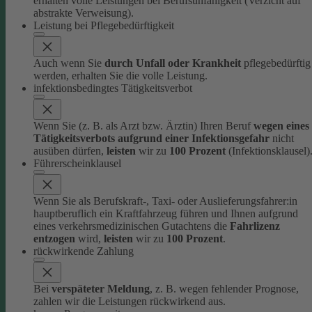
erhalten volle Leistungen bei Berufsunfähigkeit (Verzicht auf
abstrakte Verweisung).
Leistung bei Pflegebedürftigkeit
Auch wenn Sie
durch Unfall oder Krankheit
pflegebedürftig
werden, erhalten Sie die volle Leistung.
infektionsbedingtes Tätigkeitsverbot
Wenn Sie (z. B. als Arzt bzw. Ärztin) Ihren Beruf
wegen eines
Tätigkeitsverbots aufgrund einer Infektionsgefahr
nicht
ausüben dürfen,
leisten
wir zu
100 Prozent
(Infektionsklausel)
Führerscheinklausel
Wenn Sie als Berufskraft-, Taxi- oder Auslieferungsfahrer:in
hauptberuflich ein Kraftfahrzeug führen und Ihnen aufgrund
eines verkehrsmedizinischen Gutachtens die
Fahrlizenz
entzogen
wird,
leisten
wir zu
100 Prozent
.
rückwirkende Zahlung
Bei
verspäteter Meldung
, z. B. wegen fehlender Prognose,
zahlen wir die Leistungen rückwirkend aus.