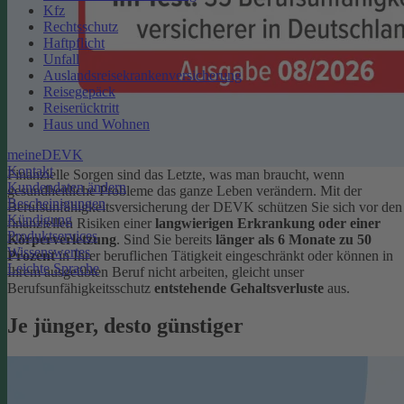
Kfz
Rechtsschutz
Haftpflicht
Unfall
Auslandsreisekrankenversicherung
Reisegepäck
Reiserücktritt
Haus und Wohnen
meineDEVK
Kontakt
Finanzielle Sorgen sind das Letzte, was man braucht, wenn
Kundendaten ändern
gesundheitliche Probleme das ganze Leben verändern. Mit der
Bescheinigungen
Berufsunfähigkeitsversicherung der DEVK schützen Sie sich vor den
Kündigung
finanziellen Risiken einer
langwierigen Erkrankung oder einer
Produktservices
Körperverletzung
.
Sind Sie bereits
länger als 6 Monate zu 50
Wissenswertes
Prozent
in Ihrer beruflichen Tätigkeit eingeschränkt oder können in
Leichte Sprache
Ihrem ausgeübten Beruf nicht arbeiten, gleicht unser
Berufsunfähigkeitsschutz
entstehende Gehaltsverluste
aus.
Je jünger, desto günstiger