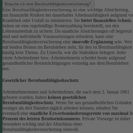
Brauche ich eine Berufsunfähigkeitsversicherung?
Eine Berufsunfähigkeitsversicherung ist eine wichtige Absicherung,
um finanzielle Risiken bei dauerhafter Arbeitsunfähigkeit aufgrund v
Krankheit oder Unfall zu minimieren. Sie
bietet finanziellen Schutz
,
indem sie eine regelmäßige Rentenzahlung bereitstellt, um den
Lebensunterhalt zu sichern. Da staatliche Absicherungen oft begrenzt
sind und individuelle Voraussetzungen erfordern, kann eine
Berufsunfähigkeitsversicherung eine
sinnvolle Ergänzung
sein.
Wer
mit beiden Beinen im Berufsleben steht, für den ist Berufsunfähigkeit
häufig kein Thema. Zu Unrecht, wie die Statistiken belegen: Jeder
vierte Arbeitnehmer bzw. Arbeitnehmerin scheidet heute aufgrund
gesundheitlicher Beeinträchtigungen vorzeitig aus dem Berufsleben
aus.
Gesetzlicher Berufsunfähigkeitsschutz
Arbeitnehmerinnen und Arbeitnehmer, die nach dem 2. Januar 1961
geboren wurden, haben
keinen gesetzlichen
Berufsunfähigkeitsschutz
. Wenn Sie aus gesundheitlichen Gründen
weniger als drei Stunden täglich arbeiten können, erhalten Sie
eventuell eine
staatliche Erwerbsminderungsrente von maximal 3
Prozent des letzten Bruttoeinkommens
.
Private Vorsorge ist daher
besonders wichtig und der Abschluss einer
Berufsunfähigkeitsversicherung sinnvoll.