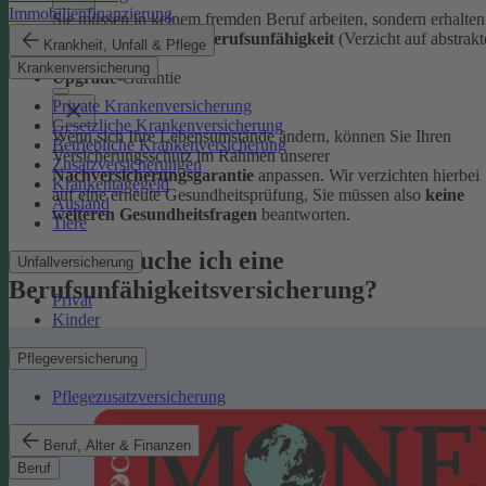
Immobilienfinanzierung
Sie müssen in keinem fremden Beruf arbeiten, sondern erhalten
volle Leistungen bei Berufsunfähigkeit
(Verzicht auf abstrakt
Krankheit, Unfall & Pflege
Verweisung).
Krankenversicherung
Upgrade
-Garantie
Private Krankenversicherung
Gesetzliche Krankenversicherung
Wenn sich Ihre Lebensumstände ändern, können Sie Ihren
Betriebliche Krankenversicherung
Versicherungsschutz im Rahmen unserer
Zusatzversicherungen
Nachversicherungsgarantie
anpassen. Wir verzichten hierbei
Krankentagegeld
auf eine erneute Gesundheitsprüfung, Sie müssen also
keine
Ausland
weiteren Gesundheitsfragen
beantworten.
Tiere
Warum brauche ich eine
Unfallversicherung
Berufsunfähigkeitsversicherung?
Privat
Kinder
Pflegeversicherung
Pflegezusatzversicherung
Beruf, Alter & Finanzen
Beruf