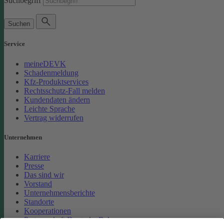
Suchbegriff
Suchen
Service
meineDEVK
Schadenmeldung
Kfz-Produktservices
Rechtsschutz-Fall melden
Kundendaten ändern
Leichte Sprache
Vertrag widerrufen
Unternehmen
Karriere
Presse
Das sind wir
Vorstand
Unternehmensberichte
Standorte
Kooperationen
Partnerschaft Deutsche Bahn