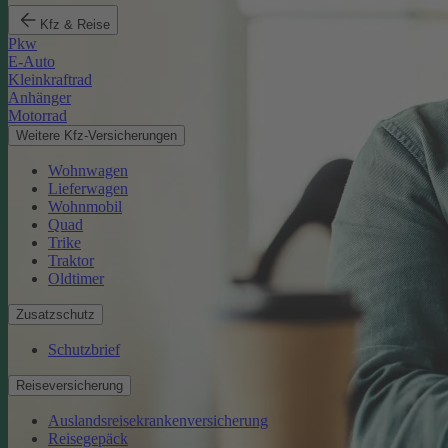
Kfz & Reise
Pkw
E-Auto
Kleinkraftrad
Anhänger
Motorrad
Weitere Kfz-Versicherungen
Wohnwagen
Lieferwagen
Wohnmobil
Quad
Trike
Traktor
Oldtimer
Zusatzschutz
Schutzbrief
Reiseversicherung
Auslandsreisekrankenversicherung
Reisegepäck