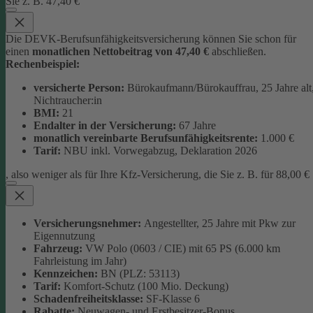
Sie z. B. 47,40 €
Die DEVK-Berufsunfähigkeitsversicherung können Sie schon für
einen
monatlichen Nettobeitrag von 47,40 €
abschließen.
Rechenbeispiel:
versicherte Person:
Bürokaufmann/Bürokauffrau, 25 Jahre alt
Nichtraucher:in
BMI:
21
Endalter in der Versicherung:
67 Jahre
monatlich
vereinbarte Berufsunfähigkeitsrente:
1.000 €
Tarif:
NBU inkl. Vorwegabzug, Deklaration 2026
, also weniger als für Ihre Kfz-Versicherung, die Sie z. B. für 88,00 €
Versicherungsnehmer:
Angestellter, 25 Jahre mit Pkw zur
Eigennutzung
Fahrzeug:
VW Polo (0603 / CIE) mit 65 PS (6.000 km
Fahrleistung im Jahr)
Kennzeichen:
BN (PLZ: 53113)
Tarif:
Komfort-Schutz (100 Mio. Deckung)
Schadenfreiheitsklasse:
SF-Klasse 6
Rabatte:
Neuwagen- und Erstbesitzer-Bonus