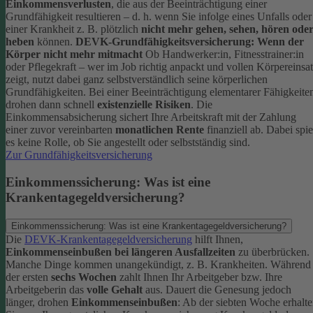
Einkommensverlusten
, die aus der Beeinträchtigung einer
Grundfähigkeit resultieren – d. h. wenn Sie infolge eines Unfalls oder
einer Krankheit z. B. plötzlich
nicht mehr gehen, sehen, hören ode
heben
können.
DEVK-Grundfähigkeitsversicherung: Wenn der
Körper nicht mehr mitmacht
Ob Handwerker:in, Fitnesstrainer:in
oder Pflegekraft – wer im Job richtig anpackt und vollen Körpereinsa
zeigt, nutzt dabei ganz selbstverständlich seine körperlichen
Grundfähigkeiten. Bei einer Beeinträchtigung elementarer Fähigkeite
drohen dann schnell
existenzielle Risiken
.
Die
Einkommensabsicherung sichert Ihre Arbeitskraft mit der Zahlung
einer zuvor vereinbarten
monatlichen Rente
finanziell ab. Dabei spie
es keine Rolle, ob Sie angestellt oder selbstständig sind.
Zur Grundfähigkeitsversicherung
Einkommenssicherung: Was ist eine
Krankentagegeldversicherung?
Einkommenssicherung: Was ist eine Krankentagegeldversicherung?
Die
DEVK-Krankentagegeldversicherung
hilft Ihnen,
Einkommenseinbußen bei längeren Ausfallzeiten
zu überbrücken.
Manche Dinge kommen unangekündigt, z. B. Krankheiten. Während
der ersten
sechs Wochen
zahlt Ihnen Ihr Arbeitgeber bzw. Ihre
Arbeitgeberin das
volle Gehalt
aus.
Dauert die Genesung jedoch
länger, drohen
Einkommenseinbußen
: Ab der siebten Woche erhalt