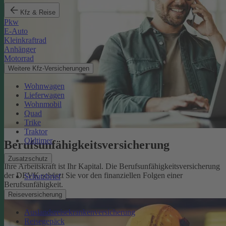
Kfz & Reise
Pkw
E-Auto
Kleinkraftrad
Anhänger
Motorrad
Weitere Kfz-Versicherungen
Wohnwagen
Lieferwagen
Wohnmobil
Quad
Trike
Traktor
Oldtimer
Berufsunfähigkeits­versicherung
Zusatzschutz
Ihre Arbeitskraft ist Ihr Kapital. Die Berufsunfähigkeitsversicherung
der DEVK schützt Sie vor den finanziellen Folgen einer
Schutzbrief
Berufsunfähigkeit.
Mehr erfahren
Reiseversicherung
Auslandsreisekrankenversicherung
Reisegepäck