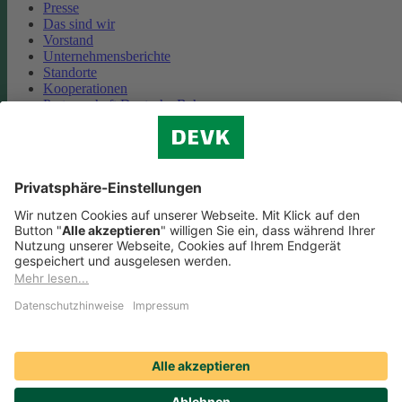
Presse
Das sind wir
Vorstand
Unternehmensberichte
Standorte
Kooperationen
Partnerschaft Deutsche Bahn
Nachhaltigkeit
Cookie-Einstellungen
Datenschutz
Impressum
Streitbeilegung
Nutzungshinweise
EU-Transparenzverordnung
Compliance
Barrierefreiheit
Social Media Icons sowie Verlinkungen, die mit
gekennzeichnet