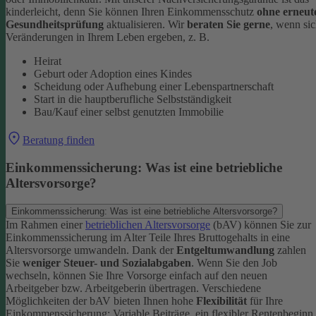
kinderleicht, denn Sie können Ihren Einkommensschutz
ohne erneut
Gesundheitsprüfung
aktualisieren.
Wir
beraten Sie gerne
, wenn si
Veränderungen in Ihrem Leben ergeben, z. B.
Heirat
Geburt oder Adoption eines Kindes
Scheidung oder Aufhebung einer Lebenspartnerschaft
Start in die hauptberufliche Selbstständigkeit
Bau/Kauf einer selbst genutzten Immobilie
Beratung finden
Einkommenssicherung: Was ist eine betriebliche
Altersvorsorge?
Einkommenssicherung: Was ist eine betriebliche Altersvorsorge?
Im Rahmen einer
betrieblichen Altersvorsorge
(bAV) können Sie zur
Einkommenssicherung im Alter Teile Ihres Bruttogehalts in eine
Altersvorsorge umwandeln. Dank der
Entgeltumwandlung
zahlen
Sie
weniger Steuer- und Sozialabgaben
.
Wenn Sie den Job
wechseln, können Sie Ihre Vorsorge einfach auf den neuen
Arbeitgeber bzw. Arbeitgeberin übertragen. Verschiedene
Möglichkeiten der bAV bieten Ihnen hohe
Flexibilität
für Ihre
Einkommenssicherung: Variable Beiträge, ein flexibler Rentenbeginn