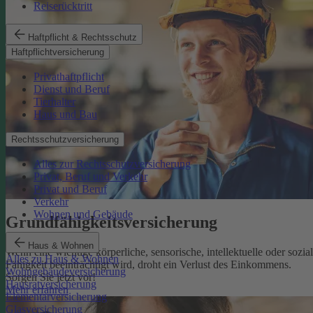
Reiserücktritt
Haftpflicht & Rechtsschutz
Haftpflichtversicherung
Privathaftpflicht
Dienst und Beruf
Tierhalter
Haus und Bau
Rechtsschutzversicherung
Alles zur Rechtsschutzversicherung
Privat, Beruf und Verkehr
Privat und Beruf
Verkehr
Wohnen und Gebäude
Grundfähigkeits­versicherung
Haus & Wohnen
Wenn eine wichtige körperliche, sensorische, intellektuelle oder sozia
Alles zu Haus & Wohnen
Fähigkeit beeinträchtigt wird, droht ein Verlust des Einkommens.
Wohngebäudeversicherung
Sorgen Sie jetzt vor!
Hausratversicherung
Mehr erfahren
Elementarversicherung
Glasversicherung