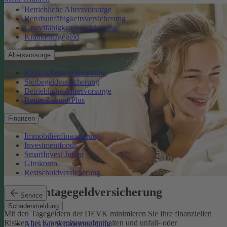
Betriebliche Altersvorsorge
Berufsunfähigkeitsversicherung
Grundfähigkeitsversicherung
Krankentagegeld
Altersvorsorge
Risikolebensversicherung
Sterbegeldversicherung
Betriebliche Altersvorsorge
Rente ZukunftPlus
Finanzen
Immobilienfinanzierung
Investmentfonds
SmartInvest Junior
Girokonto
Restschuldversicherung
Krankentagegeldversicherung
Service
Schadenmeldung
Mit den Tagegeldern der DEVK minimieren Sie Ihre finanziellen
Risiken bei Krankenhausaufenthalten und unfall- oder
Alles zur Schadenmeldung