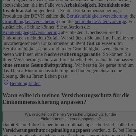
abzuschließen, die im Falle von
Arbeitslosigkeit, Krankheit oder
Invalidität
Zahlungen leistet.
Zu den Einkommenssicherungs-
Produkten der DEVK zählen die
Berufsunfähigkeitsversicherung
, die
Grundfähigkeitsversicherung
und die
betriebliche Altersvorsorge
. Für
zusätzlichen Schutz können Sie außerdem die
Krankentagegeldversicherung
abschließen. Überlassen Sie Ihr
Einkommen nicht dem Zufall. Wir schützen Sie und Ihre Familie vor
unvorhergesehenen Einkommenseinbußen!
Gut zu wissen
: Im
Berufsunfähigkeitsschutz und in der Grundfähigkeitsversicherung
bieten wir Ihnen eine
Nachversicherungsgarantie
. So können Sie
Ihren Versicherungsschutz an Ihre aktuelle Lebenssituation anpassen 
ohne erneute Gesundheitsprüfung
.
Wir beraten Sie gerne rund um
das Thema Einkommenssicherung und finden gemeinsam eine
Lösung, die zu Ihrem Leben passt.
Beratung finden
Wann sollte ich meinen Versicherungsschutz für die
Einkommenssicherung anpassen?
Wann sollte ich meinen Versicherungsschutz für die
Einkommenssicherung anpassen?
Damit Sie und Ihre Lieben immer optimal abgesichert sind, sollte Ihr
Versicherungsschutz regelmäßig angepasst
werden, z. B. bei Heira
oder Immobilienkauf. Mit unserer Nachversicherungsgarantie ist das